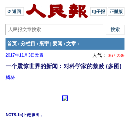
↺ 返回 
电子报
正體版
首页
分栏目
寰宇
要闻
文章
›
›
|
›
：
2017年11月3日
发表
人气：
367,239
一个震惊世界的新闻：对科学家的救赎 (多图)
旖林
NGTS-1b(上)想像图 。