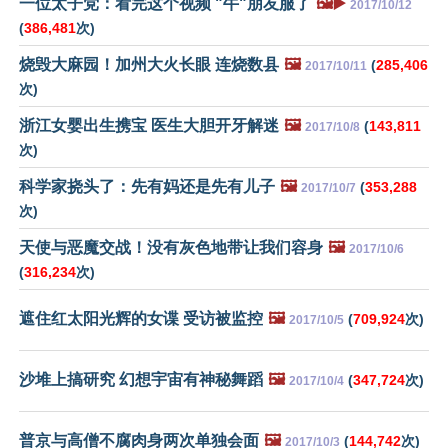
一位太子党：看完这个视频 "牛"朋友服了
🖼️▶️
2017/10/12
(
386,481
次)
烧毁大麻园！加州大火长眼 连烧数县
🖼️
(
285,406
2017/10/11
次)
浙江女婴出生携宝 医生大胆开牙解迷
🖼️
(
143,811
2017/10/8
次)
科学家挠头了：先有妈还是先有儿子
🖼️
(
353,288
2017/10/7
次)
天使与恶魔交战！没有灰色地带让我们容身
🖼️
2017/10/6
(
316,234
次)
遮住红太阳光辉的女谍 受访被监控
🖼️
(
709,924
次)
2017/10/5
沙堆上搞研究 幻想宇宙有神秘舞蹈
🖼️
(
347,724
次)
2017/10/4
普京与高僧不腐肉身两次单独会面
🖼️
(
144,742
次)
2017/10/3