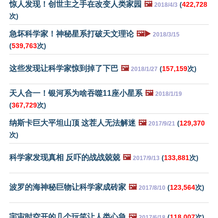
惊人发现！创世主之手在改变人类家园
🖼️
(
422,728
2018/4/3
次)
急坏科学家！神秘星系打破天文理论
🖼️▶️
2018/3/15
(
539,763
次)
这些发现让科学家惊到掉了下巴
🖼️
(
157,159
次)
2018/1/27
天人合一！银河系为啥吞噬11座小星系
🖼️
2018/1/19
(
367,729
次)
纳斯卡巨大平坦山顶 这茬人无法解迷
🖼️
(
129,370
2017/9/21
次)
科学家发现真相 反吓的战战兢兢
🖼️
(
133,881
次)
2017/9/13
波罗的海神秘巨物让科学家成砖家
🖼️
(
123,564
次)
2017/8/10
宇宙时空开的几个玩笑让人类心急
🖼️
(
118,007
次)
2017/6/18