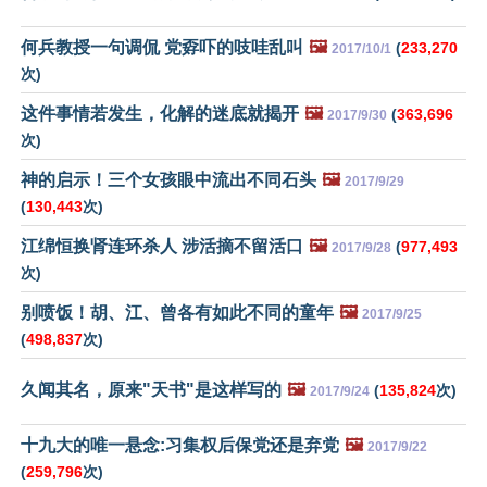
何兵教授一句调侃 党孬吓的吱哇乱叫
🖼️
(
233,270
2017/10/1
次)
这件事情若发生，化解的迷底就揭开
🖼️
(
363,696
2017/9/30
次)
神的启示！三个女孩眼中流出不同石头
🖼️
2017/9/29
(
130,443
次)
江绵恒换肾连环杀人 涉活摘不留活口
🖼️
(
977,493
2017/9/28
次)
别喷饭！胡、江、曾各有如此不同的童年
🖼️
2017/9/25
(
498,837
次)
久闻其名，原来"天书"是这样写的
🖼️
(
135,824
次)
2017/9/24
十九大的唯一悬念:习集权后保党还是弃党
🖼️
2017/9/22
(
259,796
次)