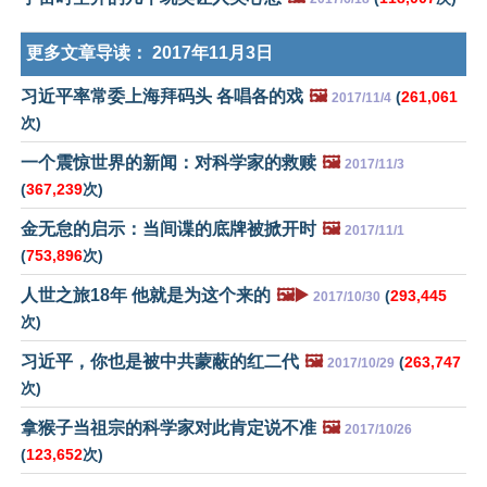
更多文章导读：
2017年11月3日
习近平率常委上海拜码头 各唱各的戏
🖼️
(
261,061
2017/11/4
次)
一个震惊世界的新闻：对科学家的救赎
🖼️
2017/11/3
(
367,239
次)
金无怠的启示：当间谍的底牌被掀开时
🖼️
2017/11/1
(
753,896
次)
人世之旅18年 他就是为这个来的
🖼️▶️
(
293,445
2017/10/30
次)
习近平，你也是被中共蒙蔽的红二代
🖼️
(
263,747
2017/10/29
次)
拿猴子当祖宗的科学家对此肯定说不准
🖼️
2017/10/26
(
123,652
次)