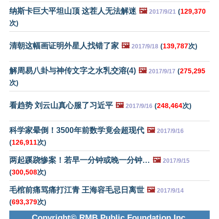
纳斯卡巨大平坦山顶 这茬人无法解迷
🖼️
(
129,370
2017/9/21
次)
清朝这幅画证明外星人找错了家
🖼️
(
139,787
次)
2017/9/18
解周易八卦与神传文字之水乳交溶(4)
🖼️
(
275,295
2017/9/17
次)
看趋势 刘云山真心服了习近平
🖼️
(
248,464
次)
2017/9/16
科学家晕倒！3500年前数学竟会超现代
🖼️
2017/9/16
(
126,911
次)
两起蹊跷惨案！若早一分钟或晚一分钟…
🖼️
2017/9/15
(
300,508
次)
毛棺前痛骂痛打江青 王海容毛忌日离世
🖼️
2017/9/14
(
693,379
次)
Copyright© RMB Public Foundation Inc.