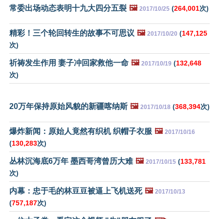
常委出场动态表明十九大四分五裂
🖼️
(
264,001
次)
2017/10/25
精彩！三个轮回转生的故事不可思议
🖼️
(
147,125
2017/10/20
次)
祈祷发生作用 妻子冲回家救他一命
🖼️
(
132,648
2017/10/19
次)
20万年保持原始风貌的新疆喀纳斯
🖼️
(
368,394
次)
2017/10/18
爆炸新闻：原始人竟然有织机 织帽子衣服
🖼️
2017/10/16
(
130,283
次)
丛林沉海底6万年 墨西哥湾曾历大难
🖼️
(
133,781
2017/10/15
次)
内幕：忠于毛的林豆豆被逼上飞机送死
🖼️
2017/10/13
(
757,187
次)