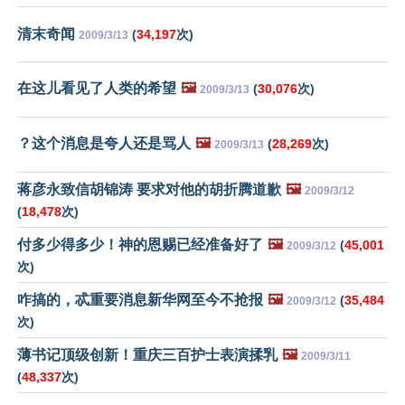
清末奇闻
(
34,197
次)
2009/3/13
在这儿看见了人类的希望
🖼️
(
30,076
次)
2009/3/13
？这个消息是夸人还是骂人
🖼️
(
28,269
次)
2009/3/13
蒋彦永致信胡锦涛 要求对他的胡折腾道歉
🖼️
2009/3/12
(
18,478
次)
付多少得多少！神的恩赐已经准备好了
🖼️
(
45,001
2009/3/12
次)
咋搞的，忒重要消息新华网至今不抢报
🖼️
(
35,484
2009/3/12
次)
薄书记顶级创新！重庆三百护士表演揉乳
🖼️
2009/3/11
(
48,337
次)