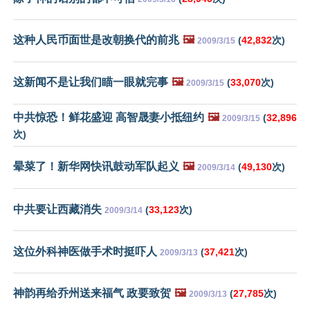
这种人民币面世是改朝换代的前兆
🖼️
(
42,832
次)
2009/3/15
这新闻不是让我们瞄一眼就完事
🖼️
(
33,070
次)
2009/3/15
中共惊恐！鲜花盛迎 高智晟妻小抵纽约
🖼️
(
32,896
2009/3/15
次)
晕菜了！新华网快讯鼓动军队起义
🖼️
(
49,130
次)
2009/3/14
中共要让西藏消失
(
33,123
次)
2009/3/14
这位外科神医做手术时挺吓人
(
37,421
次)
2009/3/13
神韵再给乔州送来福气 政要致贺
🖼️
(
27,785
次)
2009/3/13