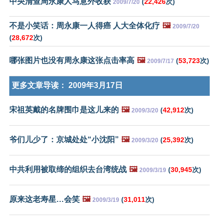
中央清查周永康人马意外收获
(
22,426
次)
2009/7/20
不是小笑话：周永康一人得癌 人大全体化疗
🖼️
2009/7/20
(
28,672
次)
哪张图片也没有周永康这张点击率高
🖼️
(
53,723
次)
2009/7/17
更多文章导读：
2009年3月17日
宋祖英戴的名牌围巾是这儿来的
🖼️
(
42,912
次)
2009/3/20
爷们儿少了：京城处处“小沈阳”
🖼️
(
25,392
次)
2009/3/20
中共利用被取缔的组织去台湾统战
🖼️
(
30,945
次)
2009/3/19
原来这老寿星…会笑
🖼️
(
31,011
次)
2009/3/19