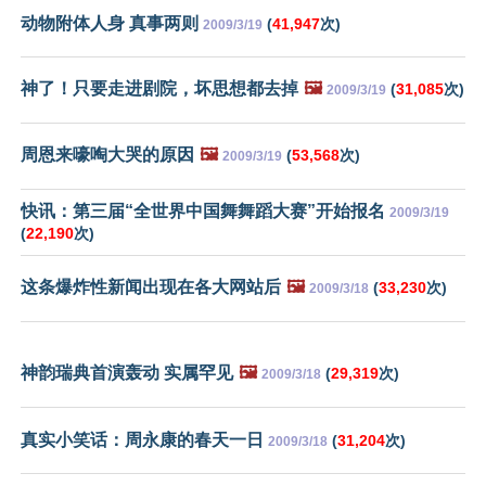
动物附体人身 真事两则
(
41,947
次)
2009/3/19
神了！只要走进剧院，坏思想都去掉
🖼️
(
31,085
次)
2009/3/19
周恩来嚎啕大哭的原因
🖼️
(
53,568
次)
2009/3/19
快讯：第三届“全世界中国舞舞蹈大赛”开始报名
2009/3/19
(
22,190
次)
这条爆炸性新闻出现在各大网站后
🖼️
(
33,230
次)
2009/3/18
神韵瑞典首演轰动 实属罕见
🖼️
(
29,319
次)
2009/3/18
真实小笑话：周永康的春天一日
(
31,204
次)
2009/3/18