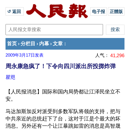
↺ 返回 
电子报
正體版
首页
分栏目
内幕
文章
›
›
›
：
2009年3月17日
发表
人气：
41,296
周永康急疯了！下令向四川派出所投掷炸弹
瞿咫
【人民报消息】国际和国内局势都让江泽民坐立不
安。
马达加斯加反对派受到多数军队将领的支持，把与
中共亲近的总统赶下了台，这对于江是个最大的坏
消息。另外还有一个让江暴跳如雷的消息是高智晟