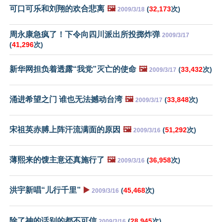
可口可乐和刘翔的欢合悲离
🖼️
(
32,173
次)
2009/3/18
周永康急疯了！下令向四川派出所投掷炸弹
2009/3/17
(
41,296
次)
新华网担负着透露“我党”灭亡的使命
🖼️
(
33,432
次)
2009/3/17
涌进希望之门 谁也无法撼动台湾
🖼️
(
33,848
次)
2009/3/17
宋祖英赤膊上阵汗流满面的原因
🖼️
(
51,292
次)
2009/3/16
薄熙来的馊主意还真施行了
🖼️
(
36,958
次)
2009/3/16
洪宇新唱“儿行千里”
▶️
(
45,468
次)
2009/3/16
除了神的话别的都不可信
(
28,945
次)
2009/3/16