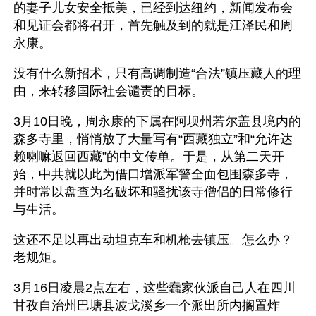
的妻子儿女安全抵美，已经到达纽约，新闻发布会
和见证会都将召开，首先触及到的就是江泽民和周
永康。
没有什么新招术，只有高调制造“合法”镇压藏人的理
由，来转移国际社会谴责的目标。
3月10日晚，周永康的下属在阿坝州若尔盖县境内的
森多寺里，悄悄放了大量写有“西藏独立”和“允许达
赖喇嘛返回西藏”的中文传单。于是，从第二天开
始，中共就以此为借口增派军警全面包围森多寺，
并时常以盘查为名破坏和骚扰该寺僧侣的日常修行
与生活。
这还不足以再出动坦克车和机枪去镇压。怎么办？
老规矩。
3月16日凌晨2点左右，这些蠢家伙派自己人在四川
甘孜自治州巴塘县波戈溪乡一个派出所内搁置炸