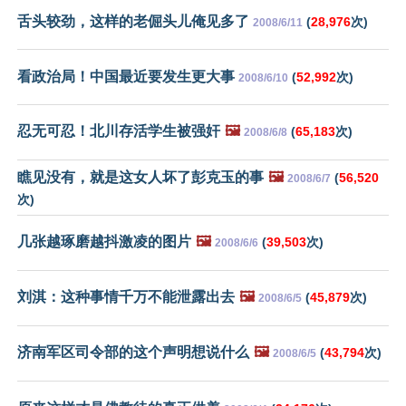
舌头较劲，这样的老倔头儿俺见多了
(
28,976
次)
2008/6/11
看政治局！中国最近要发生更大事
(
52,992
次)
2008/6/10
忍无可忍！北川存活学生被强奸
🖼️
(
65,183
次)
2008/6/8
瞧见没有，就是这女人坏了彭克玉的事
🖼️
(
56,520
2008/6/7
次)
几张越琢磨越抖激凌的图片
🖼️
(
39,503
次)
2008/6/6
刘淇：这种事情千万不能泄露出去
🖼️
(
45,879
次)
2008/6/5
济南军区司令部的这个声明想说什么
🖼️
(
43,794
次)
2008/6/5