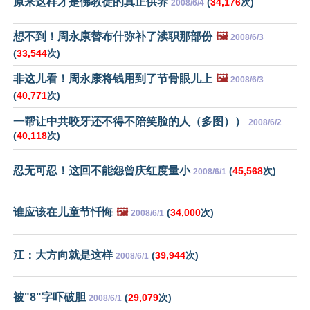
原来这样才是佛教徒的真正供养
(
34,176
次)
2008/6/4
想不到！周永康替布什弥补了渎职那部份
🖼️
2008/6/3
(
33,544
次)
非这儿看！周永康将钱用到了节骨眼儿上
🖼️
2008/6/3
(
40,771
次)
一帮让中共咬牙还不得不陪笑脸的人（多图））
2008/6/2
(
40,118
次)
忍无可忍！这回不能怨曾庆红度量小
(
45,568
次)
2008/6/1
谁应该在儿童节忏悔
🖼️
(
34,000
次)
2008/6/1
江：大方向就是这样
(
39,944
次)
2008/6/1
被"8"字吓破胆
(
29,079
次)
2008/6/1