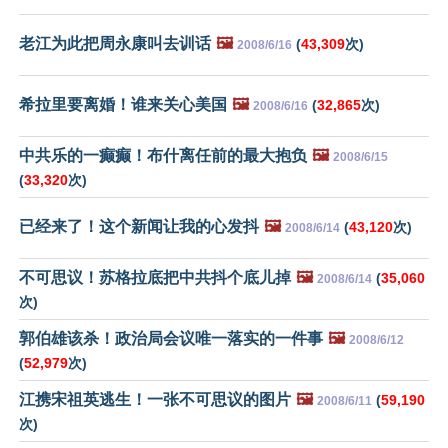
老江为此把周永康叫去训话
🖼️
(
43,309
次)
2008/6/16
希拉里要离婚！谁来关心美国
🖼️
(
32,865
次)
2008/6/16
中共乐的一癫癫！布什离任前的最大抱负
🖼️
2008/6/15
(
33,320
次)
已经来了！这个新闻让我的心发抖
🖼️
(
43,120
次)
2008/6/14
不可思议！苏格拉底把中共抖个底儿掉
🖼️
(
35,060
2008/6/14
次)
郭伯雄该杀！政治局会议唯一落实的一件事
🖼️
2008/6/12
(
52,979
次)
江携宋祖英逃生！一张不可思议的图片
🖼️
(
59,190
2008/6/11
次)