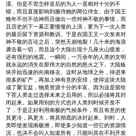
漠。但是不管怎样皇后的为人一直相对十分的不
错，而且直接影响到服侍她的两位侍女。由于国王
晚年不但不信神而且做出一些对神不敬的事情，而
且历史的下一幕正要慢慢的上演，要为下一次人类
的最后留下资源和教训。于是在国王又一次发表对
神不敬的言论之后，突然天崩地裂！几十米的海浪
袭击着一切，而且这个大陆出现十几座火山喷发，
还有强烈的地震。一瞬间，一万余年的人类的文明
就永远的消失在那伟大的自然的怒火之下。大陆板
块开始迅速的向南移去。这时从地球之外，掉进来
很多的矿产，再加上神有意的安排，使得这块大陆
成了聚宝盆，物质资源十分的丰富。因为这是留给
下茬人类走过选择未来之后用的，所以必须将其封
闭起来。如果用别的方式也许人类到时候开发不
了，于是正好利用南极的气候条件，而且有意的使
其更冷，风更大，将其彻底的冰封起来。到时，人
类即使发现南极洲，即使多少知道一些它的资源情
况，也决不会叫人知道所有，只能叫其在不到开发