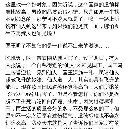
这里找一个好对象，因为听说，这个国家的道德标
准比较高，男孩的品质都很不错。只是如果一生找
不到如意的，那宁可不嫁人就是了。唉！一路上听
说有仙人到这里来，如果我们能见其一面，哪怕今
生不再嫁人也知足啦！
国王听了不知怎的是一种说不出来的滋味……
吃晚饭，国王带着随从就回宫了。过了两日，有人
来报说，一个自称得道的“仙人”来拜见国王。国王马
上传旨迎接。见到仙人，国王深施一礼，恳请仙人
赐教飞升的妙法。仙人道：人，其实都具有飞升的
能力。现在汝国国民道德还算很高尚，人们所乘的
飞行器已经很厉害了。但是不管怎样，你们还是摆
脱不了生死与轮回的苦楚。生命，因为道德标准
高，而生活的质量会好的多，不受那么多的罪，但
是却不一定永远享有这份福气，道德标准也不会永
远这么高。我今天来就是为了告诉你们国家所有的