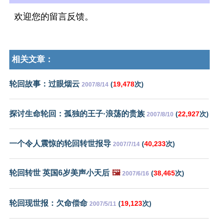
欢迎您的留言反馈。
相关文章：
轮回故事：过眼烟云
(
19,478
次)
2007/8/14
探讨生命轮回：孤独的王子·浪荡的贵族
(
22,927
次)
2007/8/10
一个令人震惊的轮回转世报导
(
40,233
次)
2007/7/14
轮回转世 英国6岁美声小天后
🖼️
(
38,465
次)
2007/6/16
轮回现世报：欠命偿命
(
19,123
次)
2007/5/11