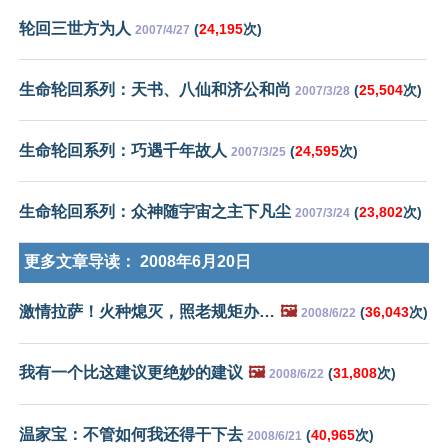
轮回三世方为人
(
24,195
次)
2007/4/27
生命轮回系列：天书、八仙和济公和尚
(
25,504
次)
2007/3/28
生命轮回系列：巧遇千年故人
(
24,595
次)
2007/3/25
生命轮回系列：众神随宇宙之主下凡尘
(
23,802
次)
2007/3/24
更多文章导读：
2008年6月20日
激情拉萨！火种熄灭，照老规矩办…
🖼️
(
36,043
次)
2008/6/22
我有一个比这建议更绝妙的建议
🖼️
(
31,808
次)
2008/6/22
温家宝：不管如何我还得干下去
(
40,965
次)
2008/6/21