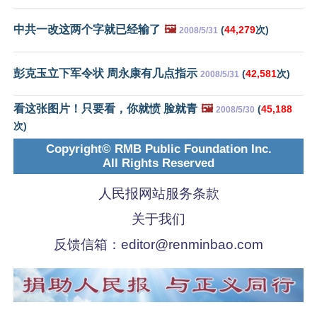
中共一改这两个字就已经输了
🖼️
(
44,279
次)
2008/5/31
彭克玉立下军令状 周永康有几点指示
(
42,581
次)
2008/5/31
看这张图片！只要看，你就愤 脸就青
🖼️
(
45,188
2008/5/30
次)
Copyright© RMB Public Foundation Inc.
All Rights Reserved
人民报网站服务条款
关于我们
反馈信箱：
editor@renminbao.com