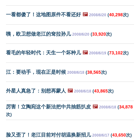
一看都傻了！这地图原件不看还好
🖼️
(
40,298
次)
2008/6/20
咦，欧卫想做老江的耷拉孙儿
(
33,920
次)
2008/6/20
看毛的年轻时代：天生一个坏种儿
🖼️
(
73,102
次)
2008/6/19
江：要动手，现在正是时候
(
38,565
次)
2008/6/18
外星人真急了：别想再蒙人
🖼️
(
43,865
次)
2008/6/18
厉害！立陶宛这个新法把中共抽筋扒皮
🖼️
(
34,878
2008/6/18
次)
脸又歪了！老江目前对付胡温换新招儿
(
43,650
次)
2008/6/17