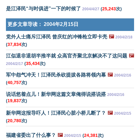
是江泽民“与时俱进”一下的时候了
(
25,243
次)
2004/4/27
更多文章导读：
2004年2月15日
党外人士痛斥江泽民 曾庆红的冲锋枪立即卡壳
🖼️
2004/2/18
(
37,834
次)
江似退非退胡半推半就 众高官齐聚北京解决不了这问题
🖼️
(
35,434
次)
2004/2/17
军中怨气冲天！江泽民杀砍提拔各路将领内幕
🖼️
2004/2/16
(
40,757
次)
说话悠着点儿！新华网这篇文章俺得说搭说搭
2004/2/16
(
19,837
次)
新华网这报导吓人！江泽民心脏小桥儿断了？
🖼️
2004/2/15
(
20,780
次)
福建省委出了什么事？
🖼️
(
24,381
次)
2004/2/15