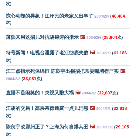
次)
惊心动魄的异象！江泽民的老家又出事了
(
40,404
2004/2/4
次)
薄熙来用这招儿对抗胡锦涛的指示
🖼️
(
28,604
次)
2004/2/4
特号新闻！电视台泄露了老江彻底失败
🖼️
(
41,186
2004/2/3
次)
江三点指示死保绵恒 陈良宇出损招把常委嘴堵得严实
🖼️
(
33,081
次)
2004/2/2
直播不是闹笑的！央视又酿大祸
🖼️
(
32,607
次)
2004/2/2
江胡的交易！高层幕僚透露一点儿消息
🖼️
(
32,618
2004/2/1
次)
陈良宇改邪归正了？上海为何自爆其丑
🖼️
(
29,105
2004/1/31
次)