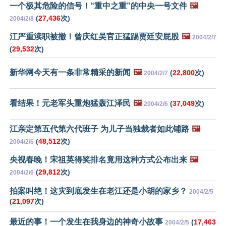
一个极其危险的信号！“重中之重”的中央一号文件
🖼️
(
27,436
次)
2004/2/8
江严重渎职被撤！曾庆红吴官正猛踢贾廷安屁股
🖼️
2004/2/7
(
29,532
次)
新华网今天有一条非常精采的新闻
🖼️
(
22,800
次)
2004/2/7
看结果！元老军头重炮猛轰江泽民
🖼️
(
37,049
次)
2004/2/6
江亲定第五代第六代班子 为儿子当独裁者如此铺路
🖼️
(
48,512
次)
2004/2/6
央视春晚！宋祖英得奖排名竟用这种方式公布出来
🖼️
(
29,812
次)
2004/2/6
拍案叫绝！这灾到底发生在老江还是小胡的家乡？
2004/2/5
(
21,097
次)
最近的事！一个发生在我身边的神奇小故事
(
17,463
2004/2/5