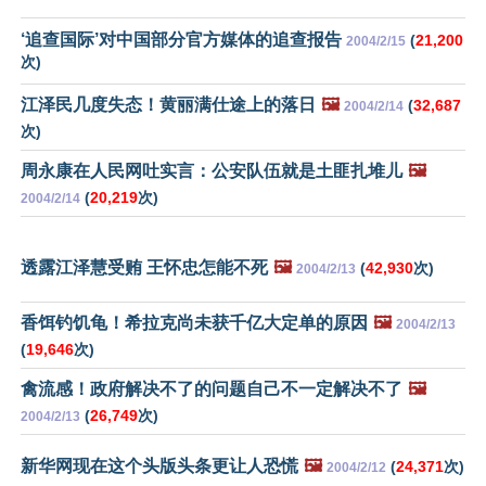
‘追查国际’对中国部分官方媒体的追查报告
(
21,200
2004/2/15
次)
江泽民几度失态！黄丽满仕途上的落日
🖼️
(
32,687
2004/2/14
次)
周永康在人民网吐实言：公安队伍就是土匪扎堆儿
🖼️
(
20,219
次)
2004/2/14
透露江泽慧受贿 王怀忠怎能不死
🖼️
(
42,930
次)
2004/2/13
香饵钓饥龟！希拉克尚未获千亿大定单的原因
🖼️
2004/2/13
(
19,646
次)
禽流感！政府解决不了的问题自己不一定解决不了
🖼️
(
26,749
次)
2004/2/13
新华网现在这个头版头条更让人恐慌
🖼️
(
24,371
次)
2004/2/12