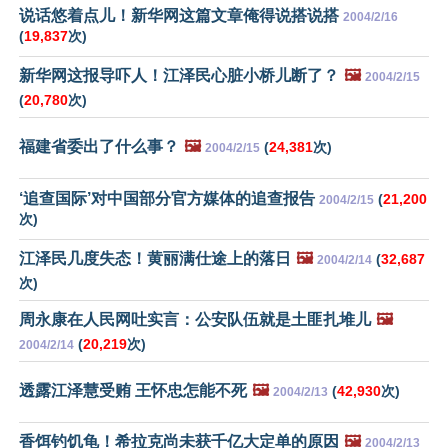
说话悠着点儿！新华网这篇文章俺得说搭说搭
2004/2/16
(
19,837
次)
新华网这报导吓人！江泽民心脏小桥儿断了？
🖼️
2004/2/15
(
20,780
次)
福建省委出了什么事？
🖼️
(
24,381
次)
2004/2/15
‘追查国际’对中国部分官方媒体的追查报告
(
21,200
2004/2/15
次)
江泽民几度失态！黄丽满仕途上的落日
🖼️
(
32,687
2004/2/14
次)
周永康在人民网吐实言：公安队伍就是土匪扎堆儿
🖼️
(
20,219
次)
2004/2/14
透露江泽慧受贿 王怀忠怎能不死
🖼️
(
42,930
次)
2004/2/13
香饵钓饥龟！希拉克尚未获千亿大定单的原因
🖼️
2004/2/13