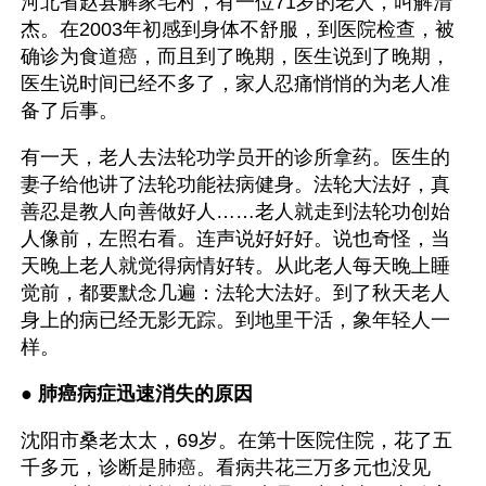
河北省赵县解家宅村，有一位71岁的老人，叫解清
杰。在2003年初感到身体不舒服，到医院检查，被
确诊为食道癌，而且到了晚期，医生说到了晚期，
医生说时间已经不多了，家人忍痛悄悄的为老人准
备了后事。
有一天，老人去法轮功学员开的诊所拿药。医生的
妻子给他讲了法轮功能祛病健身。法轮大法好，真
善忍是教人向善做好人……老人就走到法轮功创始
人像前，左照右看。连声说好好好。说也奇怪，当
天晚上老人就觉得病情好转。从此老人每天晚上睡
觉前，都要默念几遍：法轮大法好。到了秋天老人
身上的病已经无影无踪。到地里干活，象年轻人一
样。
● 
肺癌病症迅速消失的原因
沈阳市桑老太太，69岁。在第十医院住院，花了五
千多元，诊断是肺癌。看病共花三万多元也没见