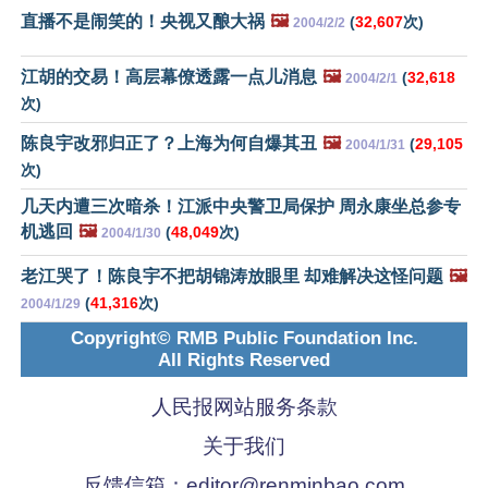
直播不是闹笑的！央视又酿大祸
🖼️
(
32,607
次)
2004/2/2
江胡的交易！高层幕僚透露一点儿消息
🖼️
(
32,618
2004/2/1
次)
陈良宇改邪归正了？上海为何自爆其丑
🖼️
(
29,105
2004/1/31
次)
几天内遭三次暗杀！江派中央警卫局保护 周永康坐总参专
机逃回
🖼️
(
48,049
次)
2004/1/30
老江哭了！陈良宇不把胡锦涛放眼里 却难解决这怪问题
🖼️
(
41,316
次)
2004/1/29
Copyright© RMB Public Foundation Inc.
All Rights Reserved
人民报网站服务条款
关于我们
反馈信箱：
editor@renminbao.com