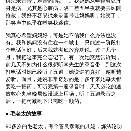
讲法录音带，难治的病好了。我妈妈从年轻时就浑
身是病，尤其是心脏病，隔三差五半夜就要去医院
抢救，我好不容易找来录音带让妈妈听，她笑了，
那笑声中似乎在嘲笑我迷信。
我真心希望妈妈好，可是她不信我什么办法也没
有。我和妈妈没有住在一个城市，只能过一阶段打
个电话问好，后来我就彻底放弃劝说。过了几个
月，我把这事完全忘记了。有一次她突然告诉我，
前几天不知为什么很想听李先生的录音带，到这次
打电话时她已经听了五遍，她说讲的真好，越听越
爱听。而且，她说非常奇妙的是，多年来她每天都
要吃一把药，可听完第一遍录音时，天天必吃的速
效救心丸当晚居然没派上用场，听了五遍录音之
后，一把药减剩下只需吃一颗药。
● 
毛老太的故事
80多岁的毛老太，有个善良孝顺的儿媳，炼法轮功