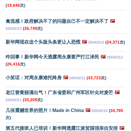
(
19,646
次)
禽流感！政府解决不了的问题自己不一定解决不了
🖼️
(
26,749
次)
2004/2/13
新华网现在这个头版头条更让人恐慌
🖼️
(
24,371
次)
2004/2/12
咋回事！新华网今天透露周永康要严打江泽民
🖼️
2004/2/12
(
26,416
次)
小笑话：对周永康难托终身
🖼️
(
33,723
次)
2004/2/12
老江替黄丽满出气！广东省委和广州军区针尖对麦芒
🖼️
(
33,209
次)
2004/2/11
几张震撼世界的照片！Made in China
🖼️
(
34,785
2004/2/10
次)
第五代接班人已培训！新华网透露江派贺国强亲自安排
🖼️