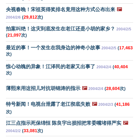
央视春晚！宋祖英得奖排名竟用这种方式公布出来
🖼️
(
29,812
次)
2004/2/6
拍案叫绝！这灾到底发生在老江还是小胡的家乡？
2004/2/5
(
21,097
次)
最近的事！一个发生在我身边的神奇小故事
(
17,463
2004/2/5
次)
惊心动魄的异象！江泽民的老家又出事了
(
40,404
2004/2/4
次)
薄熙来用这招儿对抗胡锦涛的指示
🖼️
(
28,604
次)
2004/2/4
特号新闻！电视台泄露了老江彻底失败
🖼️
(
41,186
2004/2/3
次)
江三点指示死保绵恒 陈良宇出损招把常委嘴堵得严实
🖼️
(
33,081
次)
2004/2/2