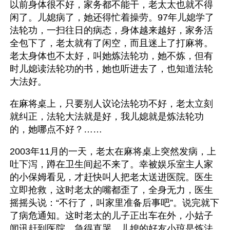
以前身体很不好，家务都不能干，老太太也就不得
闲了。儿媳病了，她还得忙着操劳。97年儿媳学了
法轮功，一扫往日的病态，身体越来越好，家务活
全包下了，老太就有了闲空，而且迷上了打麻将。
老太身体也不太好，叫她炼法轮功，她不炼，但有
时儿媳读法轮功的书，她也听进去了，也知道法轮
大法好。
在麻将桌上，只要别人议论法轮功不好，老太立刻
就纠正，法轮大法就是好，我儿媳就是炼法轮功
的，她哪点不好？……
2003年11月的一天，老太在麻将桌上突然发病，上
吐下泻，蹲在卫生间起不来了。幸被娱乐室主人家
的小保姆看见，才赶快叫人把老太送进医院。医生
立即抢救，这时老太的嘴都歪了，全身无力，医生
摇摇头说：“不行了，叫家里准备后事吧”。说完就下
了病危通知。这时老太的儿子正出车在外，小姑子
闻讯赶到医院，急得直哭。儿媳的好友小琼是炼法