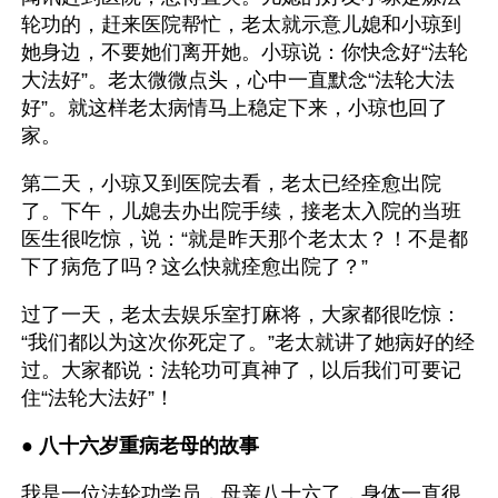
轮功的，赶来医院帮忙，老太就示意儿媳和小琼到
她身边，不要她们离开她。小琼说：你快念好“法轮
大法好”。老太微微点头，心中一直默念“法轮大法
好”。就这样老太病情马上稳定下来，小琼也回了
家。
第二天，小琼又到医院去看，老太已经痊愈出院
了。下午，儿媳去办出院手续，接老太入院的当班
医生很吃惊，说：“就是昨天那个老太太？！不是都
下了病危了吗？这么快就痊愈出院了？”
过了一天，老太去娱乐室打麻将，大家都很吃惊：
“我们都以为这次你死定了。”老太就讲了她病好的经
过。大家都说：法轮功可真神了，以后我们可要记
住“法轮大法好”！
● 
八十六岁重病老母的故事
我是一位法轮功学员，母亲八十六了，身体一直很