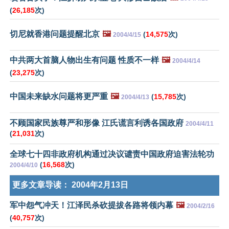
(
26,185
次)
切尼就香港问题提醒北京
🖼️
(
14,575
次)
2004/4/15
中共两大首脑人物出生有问题 性质不一样
🖼️
2004/4/14
(
23,275
次)
中国未来缺水问题将更严重
🖼️
(
15,785
次)
2004/4/13
不顾国家民族尊严和形像 江氏谎言利诱各国政府
2004/4/11
(
21,031
次)
全球七十四非政府机构通过决议谴责中国政府迫害法轮功
(
16,568
次)
2004/4/10
更多文章导读：
2004年2月13日
军中怨气冲天！江泽民杀砍提拔各路将领内幕
🖼️
2004/2/16
(
40,757
次)