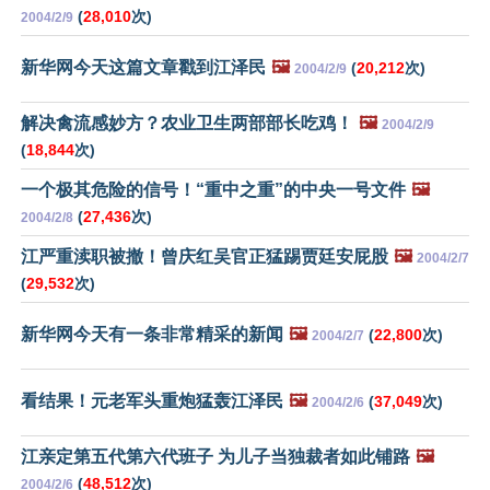
(
28,010
次)
2004/2/9
新华网今天这篇文章戳到江泽民
🖼️
(
20,212
次)
2004/2/9
解决禽流感妙方？农业卫生两部部长吃鸡！
🖼️
2004/2/9
(
18,844
次)
一个极其危险的信号！“重中之重”的中央一号文件
🖼️
(
27,436
次)
2004/2/8
江严重渎职被撤！曾庆红吴官正猛踢贾廷安屁股
🖼️
2004/2/7
(
29,532
次)
新华网今天有一条非常精采的新闻
🖼️
(
22,800
次)
2004/2/7
看结果！元老军头重炮猛轰江泽民
🖼️
(
37,049
次)
2004/2/6
江亲定第五代第六代班子 为儿子当独裁者如此铺路
🖼️
(
48,512
次)
2004/2/6