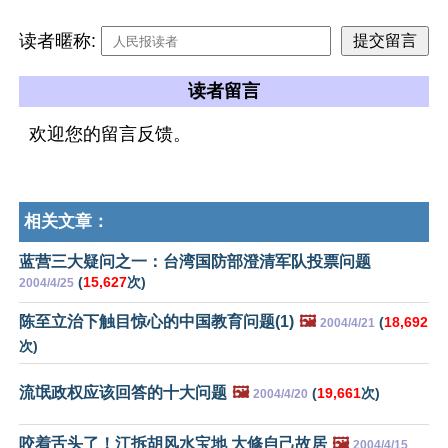
读者暱称:
读者留言
欢迎您的留言反馈。
相关文章：
蓝营三大疑问之一：台湾国防部澄清军队投票问题
(
15,627
次)
2004/4/25
陈至立治下触目惊心的中国教育问题(1)
🖼️
(
18,692
2004/4/21
次)
流氓政权应该回答的十大问题
🖼️
(
19,661
次)
2004/4/20
咬着舌头了！江拆胡风水宝地 大修自己故居
🖼️
2004/4/15