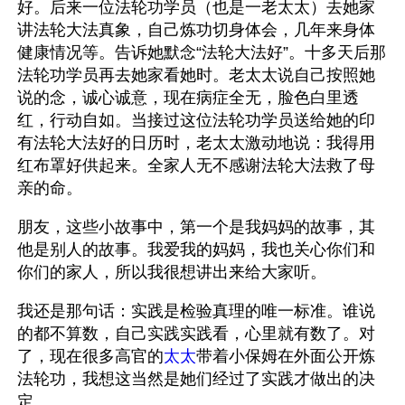
好。后来一位法轮功学员（也是一老太太）去她家
讲法轮大法真象，自己炼功切身体会，几年来身体
健康情况等。告诉她默念“法轮大法好”。十多天后那
法轮功学员再去她家看她时。老太太说自己按照她
说的念，诚心诚意，现在病症全无，脸色白里透
红，行动自如。当接过这位法轮功学员送给她的印
有法轮大法好的日历时，老太太激动地说：我得用
红布罩好供起来。全家人无不感谢法轮大法救了母
亲的命。
朋友，这些小故事中，第一个是我妈妈的故事，其
他是别人的故事。我爱我的妈妈，我也关心你们和
你们的家人，所以我很想讲出来给大家听。
我还是那句话：实践是检验真理的唯一标准。谁说
的都不算数，自己实践实践看，心里就有数了。对
了，现在很多高官的
太太
带着小保姆在外面公开炼
法轮功，我想这当然是她们经过了实践才做出的决
定。