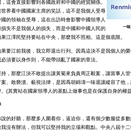
穩，這會直接影響到各國政府和中國的經貿關係。
讓世界看中國國家主席的笑話，這不是我個人受辱
中國的領袖在受辱，這在出訪時會影響中國領導人
一味
種損失不是我個人的損失，而是中國和中國人民的
如果江澤民堅持要站在中央，那麼我不照相。這是個底限。
如果要江前我後，我立即退出行列。因爲這決不是我個人的榮
我必須要以身作則，不能帶頭亂了國家的章法。
堅持，那麼江決不敢提出讓黃菊來負責周正毅案，讓當事人管
方案、敢褻瀆、藐視法律，是因爲胡錦濤一味退讓縱容了他，
。(其實站在國家領導人的基點上做事也是在保護自身的權益
秤
你說的好聽，那麼多人圍着你，逼迫你，還有個少數服從多數
數我沒有辦法，但我可以堅持我的立場和觀點。中央八屆十二