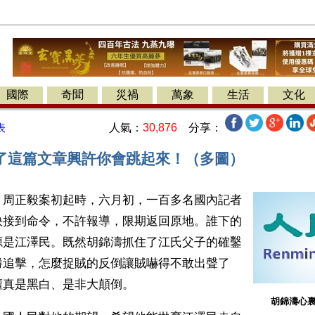
國際
奇聞
災禍
萬象
生活
文化
人氣：
30,876
分享：
表
了這篇文章興許你會跳起來！（多圖）
】周正毅案初起時，六月初，一百多名國內記者
快接到命令，不許報導，限期返回原地。誰下的
源是江澤民。既然胡錦濤抓住了江氏父子的確鑿
勝追擊，怎麼捉賊的反倒讓賊嚇得不敢出聲了
壇真是黑白、是非大顛倒。
胡錦濤心