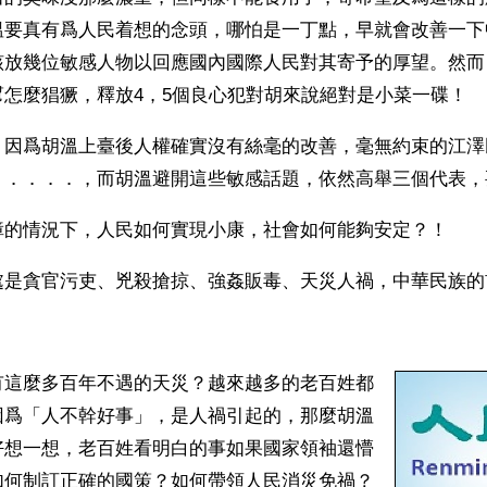
溫要真有爲人民着想的念頭，哪怕是一丁點，早就會改善一下
該放幾位敏感人物以回應國內國際人民對其寄予的厚望。然而
幫怎麼猖獗，釋放4，5個良心犯對胡來說絕對是小菜一碟！
，因爲胡溫上臺後人權確實沒有絲毫的改善，毫無約束的江澤
．．．．．，而胡溫避開這些敏感話題，依然高舉三個代表，
障的情況下，人民如何實現小康，社會如何能夠安定？！
有這麼多百年不遇的天災？越來越多的老百姓都
因爲「人不幹好事」，是人禍引起的，那麼胡溫
好想一想，老百姓看明白的事如果國家領袖還懵
如何制訂正確的國策？如何帶領人民消災免禍？ 