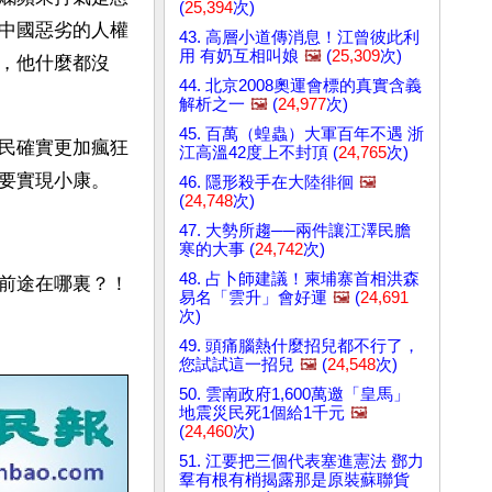
(
25,394
次)
中國惡劣的人權
43. 高層小道傳消息！江曾彼此利
用 有奶互相叫娘
🖼️
(
25,309
次)
，他什麼都沒
44. 北京2008奧運會標的真實含義
解析之一
🖼️
(
24,977
次)
45. 百萬（蝗蟲）大軍百年不遇 浙
民確實更加瘋狂
江高溫42度上不封頂 (
24,765
次)
要實現小康。
46. 隱形殺手在大陸徘徊
🖼️
(
24,748
次)
47. 大勢所趨──兩件讓江澤民膽
寒的大事 (
24,742
次)
48. 占卜師建議！柬埔寨首相洪森
打開網頁，到處是貪官污吏、兇殺搶掠、強姦販毒、天災人禍，中華民族的前途在哪裏？！ 
易名「雲升」會好運
🖼️
(
24,691
次)
49. 頭痛腦熱什麼招兒都不行了，
您試試這一招兒
🖼️
(
24,548
次)
50. 雲南政府1,600萬邀「皇馬」
地震災民死1個給1千元
🖼️
(
24,460
次)
51. 江要把三個代表塞進憲法 鄧力
羣有根有梢揭露那是原裝蘇聯貨