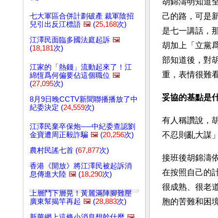
胡錦濤明知道
己的路，可是
七大軍區合併計劃破產 裁軍陰招
兒引出反江標語
🖼️
(
25,168
次)
是七一講話，
江澤民面臨多國法庭起訴
🖼️
胡加上「立黨
(
18,181
次)
部知道後，對
江家的「熱錢」流動起來了！江
重，表情很難
綿恆爲何偏要佔這個職位
🖼️
(
27,095
次)
妥協的基點是
8月9日晚CCTV新聞聯播播放了中
紀委決定 (
24,559
次)
有人稱讚說，
江澤民棄卒保炮──中紀委查認劉
不忍則亂大謀
金寶遭周正毅詐騙
🖼️
(
20,256
次)
農村民謠七首 (
67,877
次)
接班後胡錦濤
香港《開放》將江澤民被起訴消
在按照自己的
息傳進大陸
🖼️
(
18,290
次)
很成熟、很老
上層鬥下層晃！黃麗滿陣腳難壓
胞的苦難和困
廣東幫揭竿再起
🖼️
(
28,883
次)
新華網上這條小消息想幹什麼
🖼️