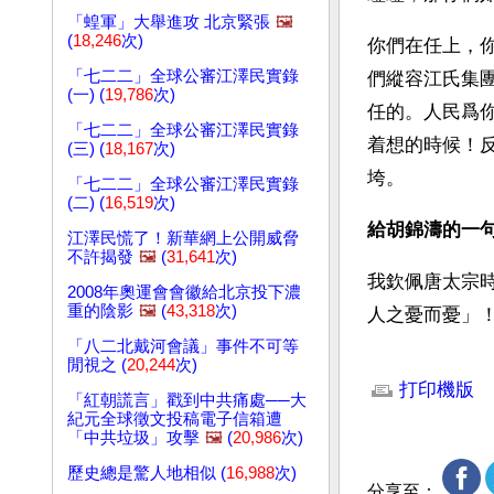
「蝗軍」大舉進攻 北京緊張
🖼️
(
18,246
次)
你們在任上，
「七二二」全球公審江澤民實錄
們縱容江氏集
(一) (
19,786
次)
任的。人民爲
「七二二」全球公審江澤民實錄
着想的時候！
(三) (
18,167
次)
垮。
「七二二」全球公審江澤民實錄
(二) (
16,519
次)
給胡錦濤的一句
江澤民慌了！新華網上公開威脅
不許揭發
🖼️
(
31,641
次)
我欽佩唐太宗
2008年奧運會會徽給北京投下濃
重的陰影
🖼️
(
43,318
次)
人之憂而憂」
「八二北戴河會議」事件不可等
文章網址: http://w
閒視之 (
20,244
次)
打印機版
「紅朝謊言」戳到中共痛處──大
紀元全球徵文投稿電子信箱遭
「中共垃圾」攻擊
🖼️
(
20,986
次)
歷史總是驚人地相似 (
16,988
次)
分享至：