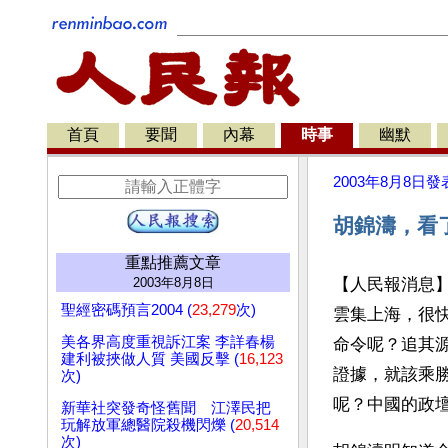
首頁
要聞
內幕
時事
幽默
2003年8月8日
發
胡錦濤，看
重點推薦文章
2003年8月8日
【人民報消息
聖經密碼預言2004 (
23,279
次)
雲集上海，很
美各界高度重視訴江案 李詳春楊
命令呢？追其
建利被挾做人質 美國反擊 (
16,123
證據，就該乘
次)
呢？中國的政
新華社突發奇怪舊聞 江澤民把
玩解放軍總醫院殺機閃爍 (
20,514
次)