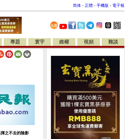
简体
-
正體
-
手機版
-
電子報
專題
寰宇
維權
視頻
雜談
裏揮之不去的陰影