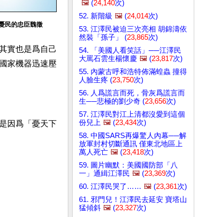
🖼️
(
24,140
次)
52. 新階級
🖼️
(
24,014
次)
憂民的忠臣魏徵
53. 江澤民被迫三次亮相 胡錦濤依
然裝「孫子」 (
23,865
次)
其實也是爲自己
54. 「美國人看笑話」──江澤民
大罵石雲生楊懷慶
🖼️
(
23,817
次)
國家機器迅速壓
55. 內蒙古呼和浩特佈滿蝗蟲 撞得
人臉生疼 (
23,750
次)
56. 人爲謊言而死，骨灰爲謊言而
生──悲極的劉少奇 (
23,656
次)
57. 江澤民對江上清都沒愛到這個
份兒上
🖼️
(
23,434
次)
是因爲「憂天下
58. 中國SARS再爆驚人內幕──解
放軍封村切斷通訊 僅東北地區上
萬人死亡
🖼️
(
23,418
次)
59. 圖片幽默：美國國防部「八
一」通緝江澤民
🖼️
(
23,369
次)
60. 江澤民哭了……
🖼️
(
23,361
次)
61. 邪門兒！江澤民去延安 寶塔山
猛傾斜
🖼️
(
23,327
次)