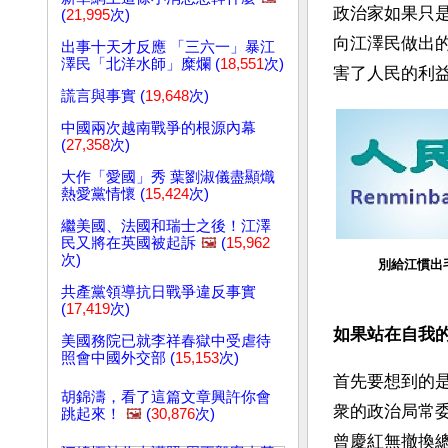
政治家如果只
(
21,995
次)
向江澤民做出
出事十天才反應 「三六一」暴江
澤民「北洋水師」糜爛 (
18,551
次)
害了人民的利
謊言與事實 (
19,648
次)
中國兩次越南戰爭的根源內幕
(
27,358
次)
大作「愛國」秀 葉劉淑儀盡顯熾
熱愛黨情懷 (
15,424
次)
繼美國、法國和瑞士之後！江澤
民又將在英國被起訴
🖼️
(
15,962
次)
別給江慣出
共產黨領導抗日戰爭違反事實
(
17,419
次)
如果站在自我
美國務院已就李祥春獄中受虐待
照會中國外交部 (
15,153
次)
首先要想到的
胡錦濤，看了這篇文章興許你會
衆的政治局常
跳起來！
🖼️
(
30,876
次)
曾慶紅無撤換