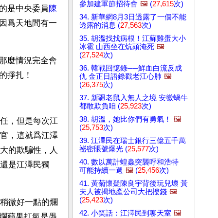
參加建軍節招待會
🖼️
(
27,615
次)
的是中央委員
陳
34. 新華網8月3日透露了一個不能
因爲天地間有一
透露的消息 (
27,563
次)
35. 胡溫找找病根！江蘇雞蛋大小
冰雹 山西坐在炕頭淹死
🖼️
(
27,524
次)
那麼情況完全會
36. 韓戰回憶錄──鮮血白流反成
的掙扎！ 
仇 金正日語錄戳老江心肺
🖼️
(
26,375
次)
37. 新疆老鼠入無人之境 安徽蝸牛
都敢欺負咱 (
25,923
次)
38. 胡溫，她比你們有勇氣！
🖼️
任，但是每次江
(
25,753
次)
官，這就爲江澤
39. 江澤民在瑞士銀行三億五千萬
祕密賬號爆光 (
25,577
次)
大的欺騙性，人
40. 數以萬計蝗蟲突襲呼和浩特
還是江澤民獨
可能持續一週
🖼️
(
25,456
次)
41. 黃菊懷疑陳良宇背後玩兒壞 黃
夫人被揭地產公司大把摟錢
🖼️
(
25,423
次)
稍微好一點的爛
42. 小笑話：江澤民到聊天室
🖼️
爛蘋果打氣是愚