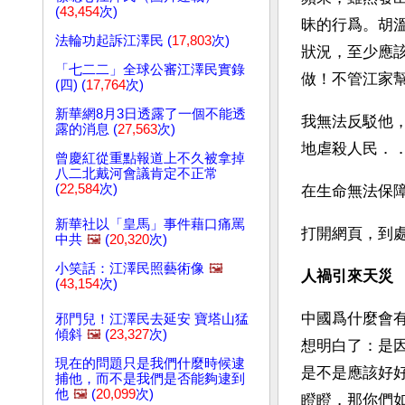
(
43,454
次)
昧的行爲。胡
法輪功起訴江澤民 (
17,803
次)
狀況，至少應
「七二二」全球公審江澤民實錄
做！不管江家
(四) (
17,764
次)
新華網8月3日透露了一個不能透
我無法反駁他
露的消息 (
27,563
次)
地虐殺人民．
曾慶紅從重點報道上不久被拿掉
八二北戴河會議肯定不正常
(
22,584
次)
在生命無法保
新華社以「皇馬」事件藉口痛罵
中共
🖼️
(
20,320
次)
小笑話：江澤民照藝術像
🖼️
人禍引來天災
(
43,154
次)
中國爲什麼會
邪門兒！江澤民去延安 寶塔山猛
傾斜
🖼️
(
23,327
次)
想明白了：是
現在的問題只是我們什麼時候逮
是不是應該好
捕他，而不是我們是否能夠逮到
他
🖼️
(
20,099
次)
瞪瞪，那你們