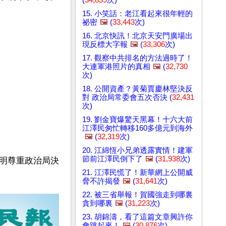
15. 小笑話：老江看起來很年輕的
祕密
🖼️
(
33,443
次)
16. 北京快訊！北京天安門廣場出
現反標大字報
🖼️
(
33,306
次)
17. 觀察中共排名的方法過時了！
大連軍港照片的真相
🖼️
(
32,730
次)
18. 公開資產？黃菊賈慶林堅決反
對 政治局常委會五次否決 (
32,431
次)
19. 劉金寶爆驚天黑幕！十六大前
江澤民匆忙轉移160多億元到海外
🖼️
(
32,319
次)
20. 江綿恆小兄弟透露實情！建軍
節前江澤民倒下了
🖼️
(
31,938
次)
明尊重政治局決
21. 江澤民慌了！新華網上公開威
脅不許揭發
🖼️
(
31,641
次)
22. 被三省舉報！賀國強走到哪裏
貪到哪裏
🖼️
(
31,223
次)
23. 胡錦濤，看了這篇文章興許你
會跳起來！
🖼️
(
30,876
次)