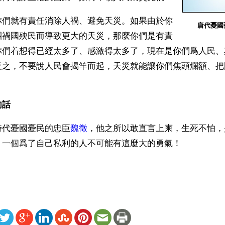
你們就有責任消除人禍、避免天災。如果由於你
唐代憂國
團禍國殃民而導致更大的天災，那麼你們是有責
你們着想得已經太多了、感激得太多了，現在是你們爲人民、
反之，不要說人民會揭竿而起，天災就能讓你們焦頭爛額、把
話 
時代憂國憂民的忠臣
魏徵
，他之所以敢直言上柬，生死不怕，
！一個爲了自己私利的人不可能有這麼大的勇氣！
ww.renminbao.com/rmb/articles/2003/8/8/27424b.html