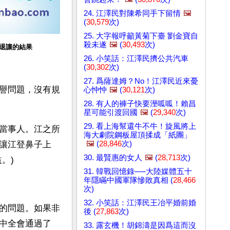
24. 江澤民對陳希同手下留情
🖼️
(
30,579
次)
25. 大字報呼籲黃菊下臺 劉金寶自
殺未遂
🖼️
(
30,493
次)
退讓的結果
26. 小笑話：江澤民擠公共汽車
(
30,302
次)
27. 爲薩達姆？No！江澤民近來憂
譽問題，沒有規
心忡忡
🖼️
(
30,121
次)
28. 有人的褲子快要溼呱呱！賴昌
星可能引渡回國
🖼️
(
29,340
次)
29. 看上海幫還牛不牛！旋風將上
當事人。江之所
海大劇院鋼板屋頂揉成「紙團」
🖼️
(
28,846
次)
讓江登鼻子上
30. 最賢惠的女人
🖼️
(
28,713
次)
。)
31. 韓戰回憶錄──大陸媒體五十
年隱瞞中國軍隊慘敗真相 (
28,466
次)
32. 小笑話：江澤民王冶平婚前婚
的問題。如果非
後 (
27,863
次)
中全會通過了
33. 露玄機！胡錦濤是因爲這而沒