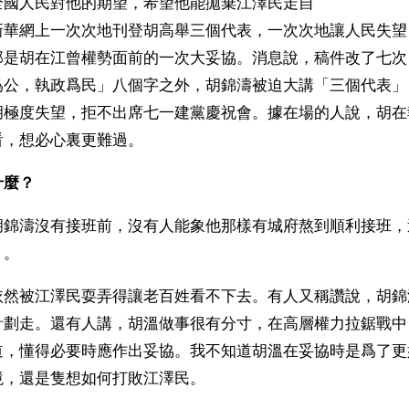
全國人民對他的期望，希望他能拋棄江澤民走自
新華網上一次次地刊登胡高舉三個代表，一次次地讓人民失望
那是胡在江曾權勢面前的一次大妥協。消息說，稿件改了七次
爲公，執政爲民」八個字之外，胡錦濤被迫大講「三個代表」
胡極度失望，拒不出席七一建黨慶祝會。據在場的人說，胡在
看，想必心裏更難過。
什麼？
胡錦濤沒有接班前，沒有人能象他那樣有城府熬到順利接班，
」。
依然被江澤民耍弄得讓老百姓看不下去。有人又稱讚說，胡錦
計劃走。還有人講，胡溫做事很有分寸，在高層權力拉鋸戰中
道，懂得必要時應作出妥協。我不知道胡溫在妥協時是爲了更
境，還是隻想如何打敗江澤民。