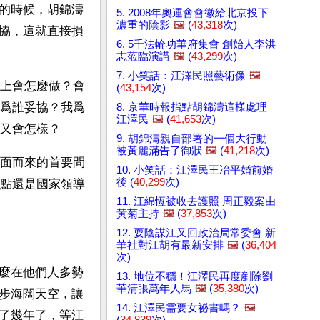
的時候，胡錦濤
5. 2008年奧運會會徽給北京投下
濃重的陰影
🖼️
(
43,318
次)
協，這就直接損
6. 5千法輪功華府集會 創始人李洪
志蒞臨演講
🖼️
(
43,299
次)
7. 小笑話：江澤民照藝術像
🖼️
上會怎麼做？會
(
43,154
次)
爲誰妥協？我爲
8. 京華時報指點胡錦濤這樣處理
江澤民
🖼️
(
41,653
次)
又會怎樣？
9. 胡錦濤親自部署的一個大行動
被黃麗滿告了御狀
🖼️
(
41,218
次)
面而來的首要問
10. 小笑話：江澤民王冶平婚前婚
後 (
40,299
次)
點還是國家領導
11. 江綿恆被收去護照 周正毅案由
黃菊主持
🖼️
(
37,853
次)
12. 耍陰謀江又回政治局常委會 新
華社對江胡有最新安排
🖼️
(
36,404
次)
麼在他們人多勢
13. 地位不穩！江澤民再度剷除劉
華清張萬年人馬
🖼️
(
35,380
次)
步海闊天空，讓
14. 江澤民需要女祕書嗎？
🖼️
了幾年了，等江
(
34,839
次)