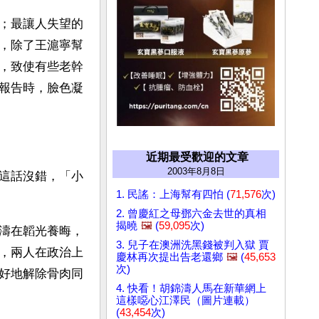
；最讓人失望的
，除了王滬寧幫
，致使有些老幹
報告時，臉色凝
近期最受歡迎的文章
2003年8月8日
這話沒錯，「小
1. 民謠：上海幫有四怕 (
71,576
次)
2. 曾慶紅之母鄧六金去世的真相
揭曉
🖼️
(
59,095
次)
濤在韜光養晦，
3. 兒子在澳洲洗黑錢被判入獄 賈
，兩人在政治上
慶林再次提出告老還鄉
🖼️
(
45,653
次)
好地解除骨肉同
4. 快看！胡錦濤人馬在新華網上
這樣噁心江澤民（圖片連載）
(
43,454
次)