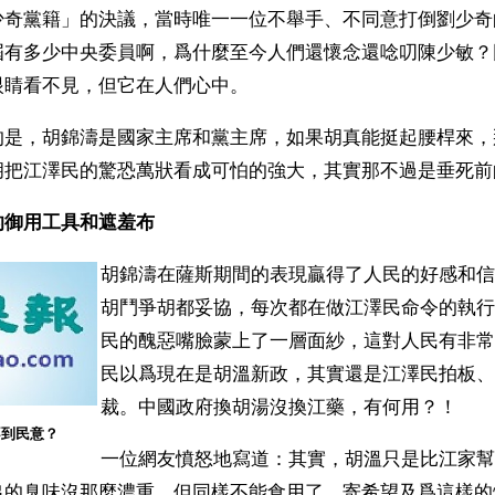
少奇黨籍」的決議，當時唯一一位不舉手、不同意打倒劉少奇
屆有多少中央委員啊，爲什麼至今人們還懷念還唸叨陳少敏？
眼睛看不見，但它在人們心中。
的是，胡錦濤是國家主席和黨主席，如果胡真能挺起腰桿來，
胡把江澤民的驚恐萬狀看成可怕的強大，其實那不過是垂死前
的御用工具和遮羞布
胡錦濤在薩斯期間的表現贏得了人民的好感和信
胡鬥爭胡都妥協，每次都在做江澤民命令的執行
民的醜惡嘴臉蒙上了一層面紗，這對人民有非常
民以爲現在是胡溫新政，其實還是江澤民拍板、
裁。中國政府換胡湯沒換江藥，有何用？！ 
不到民意？
一位網友憤怒地寫道：其實，胡溫只是比江家幫
出的臭味沒那麼濃重，但同樣不能食用了，寄希望及爲這樣的