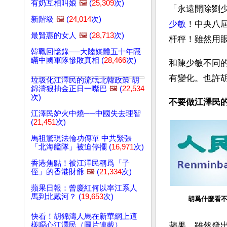
有奶互相叫娘
🖼️
(
25,309
次)
「永遠開除劉
新階級
🖼️
(
24,014
次)
少敏
！中央八
最賢惠的女人
🖼️
(
28,713
次)
杆秤！雖然用
韓戰回憶錄──大陸媒體五十年隱
瞞中國軍隊慘敗真相 (
28,466
次)
和陳少敏不同
有變化。也許
垃圾化江澤民的流氓北韓政策 胡
錦濤狠抽金正日一嘴巴
🖼️
(
22,534
次)
不要做江澤民
江澤民妒火中燒──中國失去理智
(
21,451
次)
馬祖驚現法輪功傳單 中共緊張
「北海艦隊」被迫停擺 (
16,971
次)
香港焦點！被江澤民稱爲「子
侄」的香港財爺
🖼️
(
21,334
次)
蘋果日報：曾慶紅何以率江系人
馬到北戴河？ (
19,653
次)
胡爲什麼看
快看！胡錦濤人馬在新華網上這
樣噁心江澤民（圖片連載）
蘋果，雖然發