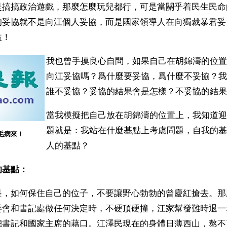
是搞搞政治遊戲，那麼怎麼玩兒都行，可是當關乎着民生民命
的妥協就不是向江個人妥協，而是國家領導人在向獨裁暴君妥
益！
我也曾手摸良心自問，如果自己在胡錦濤的位置
向江妥協嗎？爲什麼要妥協，爲什麼不妥協？我
誰不妥協？妥協的結果會是怎樣？不妥協的結果
當我模擬把自己放在胡錦濤的位置上，我知道迎
題就是：我站在什麼基點上考慮問題，自我的基
毛病來！
人的基點？
的基點：
是，如何保住自己的位子，不要讓野心勃勃的曾慶紅搶去。那
委會和書記處做任何決定時，不硬頂硬撞，江家幫發難時退一
總書記和國家主席的藉口。江澤民現在的身體日薄西山，熬不