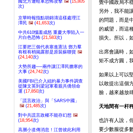
國北方遭蝗軍恐怖攻擊
🖼️
(
15,805
覺中國政局不
次)
另外，我不能
京華時報指點胡錦濤這樣處理江
的問題，而是
澤民
🖼️
(
41,653
次)
的威望，而這
中共610惱羞成怒 重慶大學陷入一
片白色恐怖 (
21,583
次)
損失。所以，
江要把三個代表塞進憲法 鄧力羣
出席會議時，
有根有梢揭露那是原裝蘇聯貨
🖼️
(
24,140
次)
矩不成方圓，
大勢所趨──兩件讓江澤民膽寒的
大事 (
24,742
次)
如果以上可以
美國FBI已介入紐約暴力事件調查
以敢提出這個
從陳文英到梁冠軍看親共僑領命
運 (
17,850
次)
臉，越來越放肆
「謊言政治」與「SARS中國」
🖼️
(
21,485
次)
天地間有一杆
對中共謊言政權不能存幻想
🖼️
也許有人說，
(
18,954
次)
要少數服從多
高層小道傳消息！江曾彼此利用