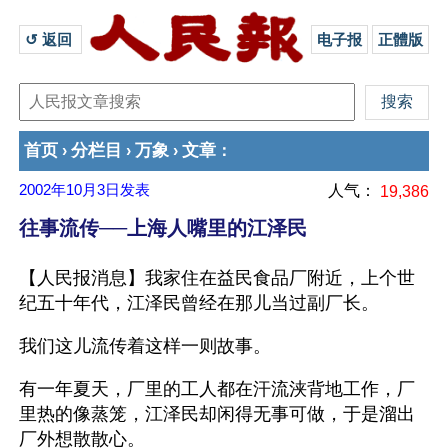
↺ 返回 
电子报
正體版
首页
分栏目
万象
文章
›
›
›
：
2002年10月3日
发表
人气：
19,386
往事流传──上海人嘴里的江泽民
【人民报消息】我家住在益民食品厂附近，上个世
纪五十年代，江泽民曾经在那儿当过副厂长。
我们这儿流传着这样一则故事。 
有一年夏天，厂里的工人都在汗流浃背地工作，厂
里热的像蒸笼，江泽民却闲得无事可做，于是溜出
厂外想散散心。 