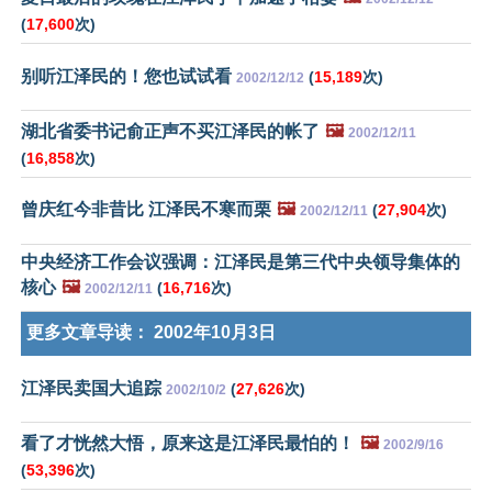
(
17,600
次)
别听江泽民的！您也试试看
(
15,189
次)
2002/12/12
湖北省委书记俞正声不买江泽民的帐了
🖼️
2002/12/11
(
16,858
次)
曾庆红今非昔比 江泽民不寒而栗
🖼️
(
27,904
次)
2002/12/11
中央经济工作会议强调：江泽民是第三代中央领导集体的
核心
🖼️
(
16,716
次)
2002/12/11
更多文章导读：
2002年10月3日
江泽民卖国大追踪
(
27,626
次)
2002/10/2
看了才恍然大悟，原来这是江泽民最怕的！
🖼️
2002/9/16
(
53,396
次)