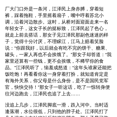
厂大门口外是一条河，江泽民上身赤膊，穿着短
裤，踩着拖鞋，手里摇着扇子，嘴中哼着苏北小
调，沿着河边散步。这时，从桥对面迎面走来一名
年轻女子，这女子长的挺标致，江泽民起了色心，
就走上前去搭话，那女子见江泽民那副色迷迷的样
子，觉得十分讨厌，不理睬江，江马上赔着笑脸
说：“你跟我好，以后就会有吃不完的饼干、糖果、
罐头，一家人再也不会挨饿了。”那女子却答道：“我
家里还算有一些钱，更不会挨饿，不稀罕你的食
品。”江泽民听了，恼羞成怒道：“这年头谁家还能把
饭吃饱！再看看你这一身穿着打扮，就知道肯定是
有海外关系，你父母是什么身份，是不是国民党军
官，快快交待！”那女子一听这话，吃了一惊转身便
往河边跑去，江泽民也追了上去……
没追上几步，江泽民脚底一滑，跌入河中。当时适
逢落潮，水位很低，只到他的脖子处。江泽民打了