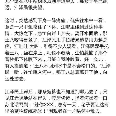
几个滚在水中站稳以后朝岸边望去，那女子早已跑
远。江泽民很失望。
这时，突然感到下身一阵疼痛，低头往水中一看，
竟是一只甲鱼咬住了下体。江哪里碰到过这种事
情，大惊之下，急忙向岸上奔去。离开水面后，那
王八咬得更紧了。江泽民用手拉结果越是用力越是
疼。江哇哇 大叫，引得不少人观看。江泽民双手托
着王八，坐在岸上，动也不敢动，生怕惹恼了那个
畜牲把下体咬下来，只能自我呻吟着。好一会儿，
有人提醒道：“王八不回到水中是不会松口的。”江泽
民一听，连忙跳入河中，那王八总算离开了他，向
远处游去。
江泽民上岸后，那条短裤也不知道到哪儿去了，只
见江赤裸地站在岸边，咬牙切齿，指着河操着一口
苏北话骂到：“辣你XXX，总有一天，老子要让这河
里的畜牲统统死光！”围观者在一片哄笑中散去。 