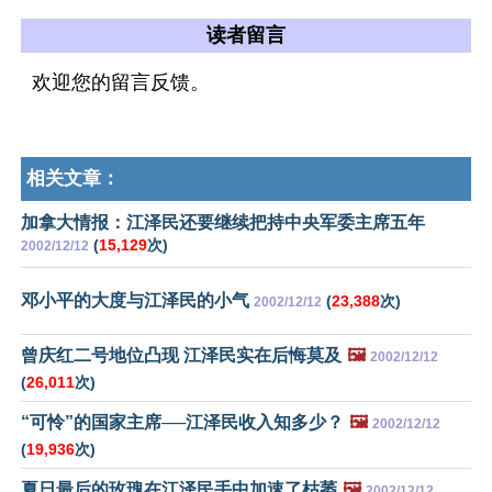
读者留言
欢迎您的留言反馈。
相关文章：
加拿大情报：江泽民还要继续把持中央军委主席五年
(
15,129
次)
2002/12/12
邓小平的大度与江泽民的小气
(
23,388
次)
2002/12/12
曾庆红二号地位凸现 江泽民实在后悔莫及
🖼️
2002/12/12
(
26,011
次)
“可怜”的国家主席──江泽民收入知多少？
🖼️
2002/12/12
(
19,936
次)
夏日最后的玫瑰在江泽民手中加速了枯萎
🖼️
2002/12/12