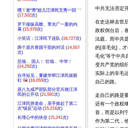
中共无法否定开
嘿！老“秀”姐儿江泽民又秀一回
(
17,502
次)
在史达林去世
罗干操纵高瞻、覃光广一案的内
幕 (
15,978
次)
政权倒台后，
小笑话：江泽民下连队 (
18,727
次)
法庭。而中共
的[非毛化]，
两个原共青团干部的对话 (
14,557
次)
毛化’等于中共
悲哉﹐ 国人﹗ 壮哉﹐ 中华﹗
变共产党的组
(
14,292
次)
实际上的非毛
自寻短见，董建华帮江泽民拔眼
钉
🖼️
(
16,059
次)
自己的路。
原八九戒严部队部分官兵致江泽
民的公开信 (
21,581
次)
走自己的路是
江泽民拼老命，亲手掀起了第二
还有一个政权
次“镇反”运动 (
15,216
次)
首，而是以列
长埋心中的块垒 (
15,241
次)
作为第二代，