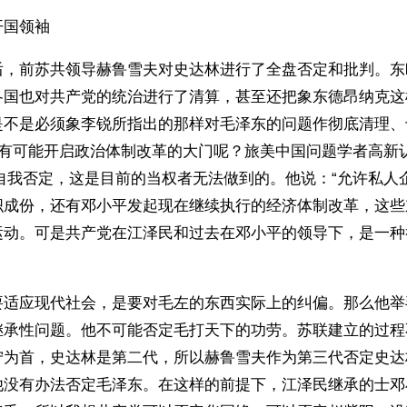
国领袖 
后，前苏共领导赫鲁雪夫对史达林进行了全盘否定和批判。东
各国也对共产党的统治进行了清算，甚至还把象东德昂纳克这
是不是必须象李锐所指出的那样对毛泽东的问题作彻底清理、
才有可能开启政治体制改革的大门呢？旅美中国问题学者高新
自我否定，这是目前的当权者无法做到的。他说：“允许私人
织成份，还有邓小平发起现在继续执行的经济体制改革，这些
运动。可是共产党在江泽民和过去在邓小平的领导下，是一种
要适应现代社会，是要对毛左的东西实际上的纠偏。那么他举
继承性问题。他不可能否定毛打天下的功劳。苏联建立的过程
宁为首，史达林是第二代，所以赫鲁雪夫作为第三代否定史达
他没有办法否定毛泽东。在这样的前提下，江泽民继承的士邓