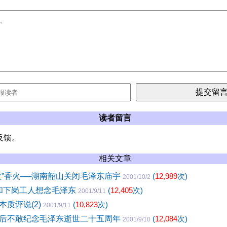
读者留言
反馈。
相关文章
堂”香火──湖南韶山关闭毛泽东庙宇
(
12,989
次)
2001/10/2
民和下岗工人想念毛泽东
(
12,405
次)
2001/9/11
本质评说(2)
(
10,823
次)
2001/9/11
后不敢纪念毛泽东逝世二十五周年
(
12,084
次)
2001/9/10