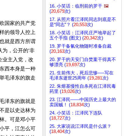
16. 小笑话：临刑前的罗干
🖼️
(
20,679
次)
17. 从照片看江泽民同志到底是不
欧国家的共产党
是“同志”？ (
20,553
次)
样的领导人控上
18. 小笑话：江泽民庄严地举起了
五个手指 (图文) (
20,342
次)
也就是西方所谓
19. 罗干备氰化物随时准备自裁
认为，公开的‘非
(
20,163
次)
企业主入党，改
20. 罗干的天安门自焚案干得真不
够漂亮 (
19,697
次)
东西本身是一种
21. 生前伟大，死后悲惨──写在
举毛泽东的旗走
毛泽东逝世25周年 (
19,281
次)
22. 朱熔基慢性自杀死在江泽民毒
药里 (
19,026
次)
23. 江泽民——中国历史上最大的
毛泽东的旗就是
卖国贼！ (
18,834
次)
不是以史达林为
24. 小笑话：江泽民下连队
(
18,727
次)
林。可是邓小平
25. 大家说说江泽民是什么派？
小平，江怎么可
(
18,404
次)