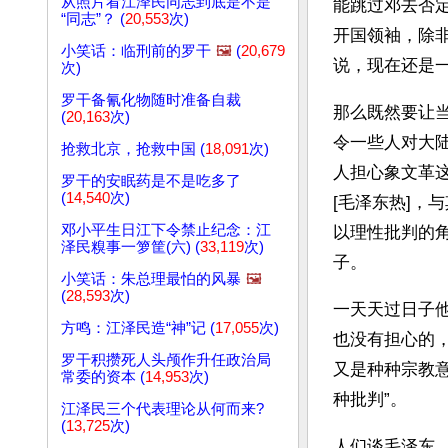
从照片看江泽民同志到底是不是
能跳过邓去否
“同志”？ (
20,553
次)
开国领袖，除
小笑话：临刑前的罗干
🖼️
(
20,679
说，现在还是一
次)
罗干备氰化物随时准备自裁
那么既然要让
(
20,163
次)
令一些人对大陆
抢救北京，抢救中国 (
18,091
次)
人担心象文革
罗干的安眠药是不是吃多了
(
14,540
次)
[毛泽东热]，
邓小平生日江下令禁止纪念：江
以理性批判的
泽民糗事一箩筐(六) (
33,119
次)
子。
小笑话：朱总理最怕的风暴
🖼️
(
28,593
次)
一天天过日子
方鸣：江泽民造“神”记 (
17,055
次)
也没有担心的
罗干积攒死人头颅作升任政治局
又是种种宗教
常委的资本 (
14,953
次)
种批判”。 
江泽民三个代表理论从何而来?
(
13,725
次)
人们谈毛泽东