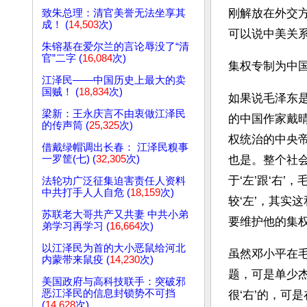
刚解放在外交
致朱总理：清官美誉无法坐享其
成！ (
14,503
次)
可以说中美关系
朱镕基在爱尔兰的言论辱没了“清
官”二字 (
16,084
次)
集权专制为中国
江泽民——中国历史上最大的卖
国贼！ (
18,834
次)
如果说毛泽东是
梁新：王永庆言不由衷做江泽民
的中国作家戴
的传声筒 (
25,325
次)
权统治的中央
借戴绿帽调出长春： 江泽民糗事
一罗筐(七) (
32,305
次)
也是。整个社
于‘左’跟‘右
法轮功广泛征集迫害责任人资料
中共打手人人自危 (
18,159
次)
较‘左’，其实
苏联老大哥共产又共妻 中共小弟
要维护他的集权
弟学习再学习 (
16,664
次)
以江泽民为首的大小恶鼠给河北
虽然邓小平在
内蒙带来鼠疫 (
14,230
次)
题，可是单少
美国政府与高科技联手：突破邪
恶江泽民的信息封锁势不可挡
很‘右’的，可
(
14,628
次)