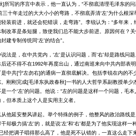
秋]所写的序言中表示，他一直认为，“不彻底清理毛泽东的
78这前三十年走过的大大小小的弯路，不彻底弄清‘左’为什么根
能轻装前进，就还会犯错误，走弯路”。李锐认为：“多年来，
体制改革是条短腿，致使我们总不能大步前进。原因何在？关
封建专制传统同‘左’的结合”。 
说法是，在中共党内，‘左’是认识问题，而‘右’却是路线问
后还不得不在1992年再度出山，通过南巡来向中共内部表明
是中共[宁左勿右]的通病一直彻底解决。包括李锐在内的不
。刚刚完成[毛泽东执政春秋]一书的人大哲学系副教授单少
是一个‘左’的问题。他说：“左的问题是这样一个问题，毛
向，但本质上这个人是实用主义者。
从他延安整风讲起。举个特殊的例子，他整风的政治路线是反
干却极力搞‘左’的，就是说‘左’和‘右’都是为了他实现这样
他已经把调子唱得那么高了，他是死不认错的，一直这么走下来