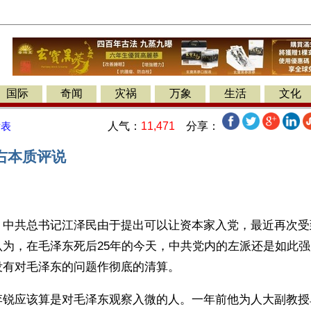
国际
奇闻
灾祸
万象
生活
文化
人气：
11,471
分享：
发表
右本质评说
】中共总书记江泽民由于提出可以让资本家入党，最近再次受
认为，在毛泽东死后25年的今天，中共党内的左派还是如此
没有对毛泽东的问题作彻底的清算。
李锐应该算是对毛泽东观察入微的人。一年前他为人大副教授