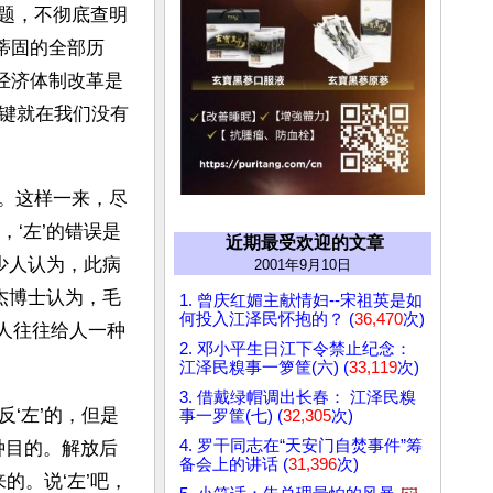
问题，不彻底查明
深蒂固的全部历
经济体制改革是
键就在我们没有
题。这样一来，尽
，‘左’的错误是
近期最受欢迎的文章
少人认为，此病
2001年9月10日
杰博士认为，毛
1. 曾庆红媚主献情妇--宋祖英是如
何投入江泽民怀抱的？ (
36,470
次)
本人往往给人一种
2. 邓小平生日江下令禁止纪念：
江泽民糗事一箩筐(六) (
33,119
次)
3. 借戴绿帽调出长春： 江泽民糗
‘左’的，但是
事一罗筐(七) (
32,305
次)
4. 罗干同志在“天安门自焚事件”筹
一种目的。解放后
备会上的讲话 (
31,396
次)
的。说‘左’吧，