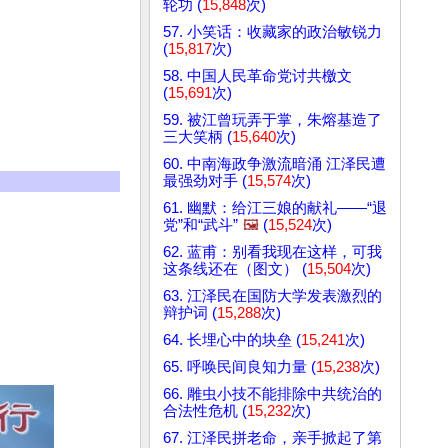
轮功 (
15,848
次)
57. 小笑话：收藏家的政治敏锐力
(
15,817
次)
58. 中国人民革命党讨共檄文
(
15,691
次)
59. 被江曾玩弄于掌，朱熔基造了
三大笑柄 (
15,640
次)
60. 中南海政争激流暗涌 江泽民遭
最强劲对手 (
15,574
次)
61. 幽默：给江三娘的献礼——“退
党”和“武斗”
🖼️
(
15,524
次)
62. 蓝甫：别看我现在这样，可我
这条线还在（图文） (
15,504
次)
63. 江泽民在国防大学发表激烈的
辩护词 (
15,288
次)
64. 长埋心中的块垒 (
15,241
次)
65. 呼唤民间良知力量 (
15,238
次)
66. 雕虫小技不能排除中共统治的
合法性危机 (
15,232
次)
67. 江泽民拼老命，亲手掀起了第