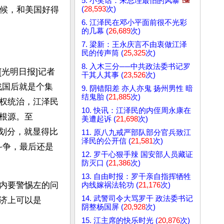
5. 小笑话：朱总理最怕的风暴
🖼️
(
28,593
次)
时候，和美国好得
6. 江泽民在邓小平面前很不光彩
的几幕 (
26,689
次)
7. 梁新：王永庆言不由衷做江泽
民的传声筒 (
25,325
次)
8. 入木三分──中共政法委书记罗
光明日报]记者
干其人其事 (
23,526
次)
战国后就是个集
9. 阴错阳差 亦人亦鬼 扬州男性 暗
结鬼胎 (
21,885
次)
权统治，江泽民
10. 快讯：江泽民的内侄周永康在
根源。至
美遭起诉 (
21,698
次)
份划分，就显得比
11. 原八九戒严部队部分官兵致江
泽民的公开信 (
21,581
次)
级斗争，最后还是
12. 罗干心狠手辣 国安部人员藏证
防灭口 (
21,386
次)
13. 自由时报：罗干亲自指挥牺牲
内要警惕左的问
内线嫁祸法轮功 (
21,176
次)
14. 武警司令大骂罗干 政法委书记
济上可以是
阴整杨国屏 (
20,928
次)
15. 江主席的快乐时光 (
20,876
次)