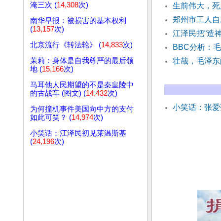
淹三次 (
14,308
次)
生前伟大，死
郑州市工人自
南华早报：被损害的基本权利
(
13,157
次)
江泽民把“造
北京流行《转法轮》 (
14,833
次)
BBC分析：
茉莉：身体是自我尊严的最后领
壮哉，毛泽
地 (
15,166
次)
马耳他人民期望的不是秦皇陵中
的古战车 (图文) (
14,432
次)
小笑话：张爱
为何撞机事件美国向中方的支付
如此可笑？ (
14,974
次)
小笑话：江泽民初见莱温斯基
(
24,196
次)