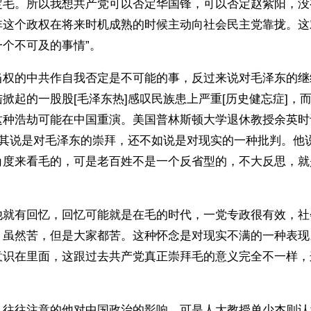
定毛。所以我想共产党可以否定华国锋，可以否定赵紫阳，没
非这个政权在将来时机成熟的时候主动向社会民主党靠拢。这
个不可及的事情”。 
当权的中共作自我否定是不可能的事，反过来说对毛泽东的继
掀起的一股股[毛泽东热]感叹民族患上严重[历史健忘症]，
这种浩劫可能在中国重演。美国普林斯顿大学退休教授余英时
与其说是对毛泽东的崇拜，还不如说是对现实的一种批判。他
角度来看毛的，可是老百姓不是一个反省型的，不大反思，就
他就有回忆，回忆可能就是在毛的时代，一党专政很有效，社
，虽然苦，但是大家都苦。这种怀念是对现实不满的一种表现
意识在里面，这跟过去共产党真正崇拜毛的意义完全不一样，
，往往注意的他对中国政治的影响，可是人大教授单少杰则认