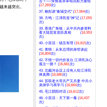
击？──朱熔基亲掌电讯权力重组
(
17,269
次)
越来越突出。
37. 鲍彤谈“秦城交代” (
17,064
次)
38. 方鸣：江泽民造“神”记 (
17,055
次)
39. 香港广角镜：从中共内参资料
看大陆贫富差距真相 (
16,953
次)
40. 小笑话：镇压有理 (
16,815
次)
41. 青晴：从朱总理的身世谈起
(
16,804
次)
42. 不惜一切代价攻台 江泽民决心
孤注一掷？ (
16,681
次)
43. 北戴河会议上没有人给江泽民
捧臭脚 (
16,680
次)
44. 苏联老大哥共产又共妻 中共小
弟弟学习再学习 (
16,664
次)
45. 毛江阴阳对话 (
16,612
次)
46. 小笑话：天下第一毒 (
16,437
次)