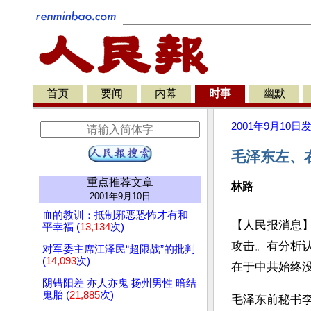
首页
要闻
内幕
时事
幽默
2001年9月10日
毛泽东左、
重点推荐文章
林路
2001年9月10日
血的教训：抵制邪恶恐怖才有和
【人民报消息
平幸福 (
13,134
次)
攻击。有分析
对军委主席江泽民“超限战”的批判
(
14,093
次)
在于中共始终
阴错阳差 亦人亦鬼 扬州男性 暗结
鬼胎 (
21,885
次)
毛泽东前秘书