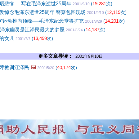
后悲惨──写在毛泽东逝世25周年
(
19,281
次)
2001/9/10
发悼念毛泽东逝世25周年 警察包围现场
(
12,119
次)
2001/9/10
神”运动推向顶峰──毛泽东纪念堂将扩充
(
14,201
次)
2001/8/29
毛泽东幽灵是江泽民最大的梦魇
(
14,187
次)
2001/8/24
东的女儿
(
13,499
次)
2001/7/7
更多文章导读：
2001年9月10日
萍教训江泽民
🖼️
(
40,174
次)
2001/5/20