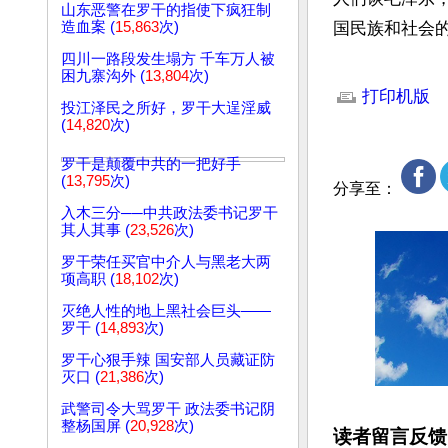
山东恶警在罗干的指使下疯狂制
造血案 (
15,863
次)
国民族和社会
四川一路段发生塌方 千车万人被
文章网址: http://w
困九寨沟外 (
13,804
次)
打印机版
投江泽民之所好，罗干大逞淫威
(
14,820
次)
罗干是颠覆中共的一把好手
(
13,795
次)
分享至：
入木三分──中共政法委书记罗干
其人其事 (
23,526
次)
罗干荣任买官中介人与黑老大两
项高职 (
18,102
次)
灭绝人性的地上黑社会巨头——
罗干 (
14,893
次)
罗干心狠手辣 国安部人员藏证防
灭口 (
21,386
次)
武警司令大骂罗干 政法委书记阴
整杨国屏 (
20,928
次)
读者留言反馈