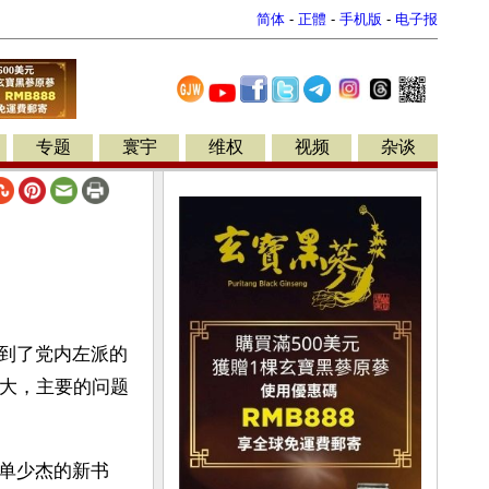
简体
-
正體
-
手机版
-
电子报
专题
寰宇
维权
视频
杂谈
到了党内左派的
强大，主要的问题
单少杰的新书