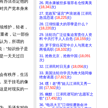
有办法否定他的
26. 周永康被控多项罪名仓惶离美
(
18,341
次)
对共产党本身来
27. 党政军“逼宫”声浪汹涌 江泽民
急流恐退 (
18,225
次)
28. 江绵恒最大的罪孽是什么？
续维护，轻者，
(
18,220
次)
而重者，让一部份
29. 法轮功广泛征集迫害责任人资
料 中共打手人人自危 (
18,159
次)
认为，所谓的
30. 罗干荣任买官中介人与黑老大
说：“知识份子是
两项高职 (
18,102
次)
是一天天过日
31. 抢救北京，抢救中国 (
18,091
次)
32. 江泽民时日无多 (
18,056
次)
33. 美国法轮功学员为救大陆同修
会有秩序，生活
绝食请愿 (
17,821
次)
。至于挂毛的像
34. 嘿！老“秀”姐儿江泽民又秀一
回 (
17,502
次)
这是对现实的一
35. 幽默：江泽民谱写的“志愿军之
歌” (
17,492
次)
36. “电讯大王”江绵恒遭致命冲
为，毛泽东对中