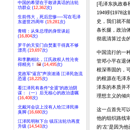
中国的希望在于敢讲真话的法轮
[毛泽东执政春
功群众 (
12,362
次)
1949到19
生前伟大，死后悲惨──写在毛泽
史，我们就不
东逝世25周年 (
19,281
次)
条长腿，政治
青晴：从朱总理的身世谈起
(
16,804
次)
彻底清算过去的
罗干的天安门自焚案干得真不够
漂亮 (
19,697
次)
中国流行的一种
和李鹏相比，江氏政权人性沦丧
管邓小平在退休
得精光！
🖼️
(
14,495
次)
根深蒂固的，可
党政军“逼宫”声浪汹涌 江泽民急流
的根源在毛泽东
恐退 (
18,225
次)
泽东的本质并不
看江泽民有条件“全退”的政治阴
谋：（一）后无核心的政治遗嘱
理想主义的倾
(
16,408
次)
北戴河会议上没有人给江泽民捧
这一点首先可以
臭脚 (
16,680
次)
他的组织路线审
江泽民明秋下台 镇压法轮功再度
升级 (
14,543
次)
的‘左’是因为