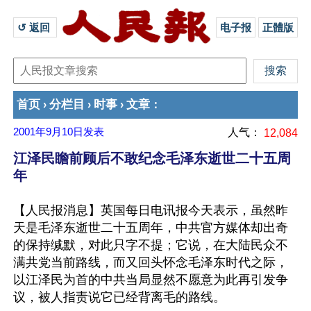
↺ 返回 
电子报
正體版
首页
分栏目
时事
文章
›
›
›
：
2001年9月10日
发表
人气：
12,084
江泽民瞻前顾后不敢纪念毛泽东逝世二十五周
年
【人民报消息】英国每日电讯报今天表示，虽然昨
天是毛泽东逝世二十五周年，中共官方媒体却出奇
的保持缄默，对此只字不提；它说，在大陆民众不
满共党当前路线，而又回头怀念毛泽东时代之际，
以江泽民为首的中共当局显然不愿意为此再引发争
议，被人指责说它已经背离毛的路线。