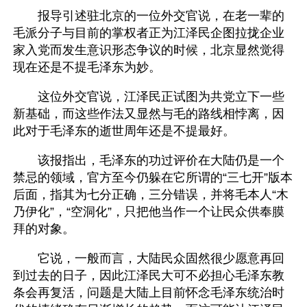
　　报导引述驻北京的一位外交官说，在老一辈的
毛派分子与目前的掌权者正为江泽民企图拉拢企业
家入党而发生意识形态争议的时候，北京显然觉得
现在还是不提毛泽东为妙。
　　这位外交官说，江泽民正试图为共党立下一些
新基础，而这些作法又显然与毛的路线相悖离，因
此对于毛泽东的逝世周年还是不提最好。
　　该报指出，毛泽东的功过评价在大陆仍是一个
禁忌的领域，官方至今仍躲在它所谓的“三七开”版本
后面，指其为七分正确，三分错误，并将毛本人“木
乃伊化”，“空洞化”，只把他当作一个让民众供奉膜
拜的对象。
　　它说，一般而言，大陆民众固然很少愿意再回
到过去的日子，因此江泽民大可不必担心毛泽东教
条会再复活，问题是大陆上目前怀念毛泽东统治时