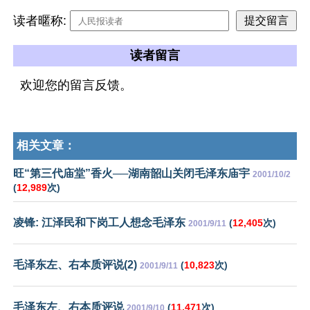
读者暱称:
读者留言
欢迎您的留言反馈。
相关文章：
旺“第三代庙堂”香火──湖南韶山关闭毛泽东庙宇
2001/10/2
(
12,989
次)
凌锋: 江泽民和下岗工人想念毛泽东
(
12,405
次)
2001/9/11
毛泽东左、右本质评说(2)
(
10,823
次)
2001/9/11
毛泽东左、右本质评说
(
11,471
次)
2001/9/10