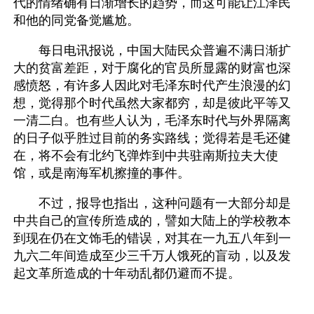
代的情绪确有日渐增长的趋势，而这可能让江泽民
和他的同党备觉尴尬。
　　每日电讯报说，中国大陆民众普遍不满日渐扩
大的贫富差距，对于腐化的官员所显露的财富也深
感愤怒，有许多人因此对毛泽东时代产生浪漫的幻
想，觉得那个时代虽然大家都穷，却是彼此平等又
一清二白。也有些人认为，毛泽东时代与外界隔离
的日子似乎胜过目前的务实路线；觉得若是毛还健
在，将不会有北约飞弹炸到中共驻南斯拉夫大使
馆，或是南海军机擦撞的事件。
　　不过，报导也指出，这种问题有一大部分却是
中共自己的宣传所造成的，譬如大陆上的学校教本
到现在仍在文饰毛的错误，对其在一九五八年到一
九六二年间造成至少三千万人饿死的盲动，以及发
起文革所造成的十年动乱都仍避而不提。