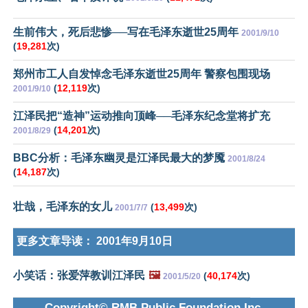
生前伟大，死后悲惨──写在毛泽东逝世25周年
2001/9/10
(
19,281
次)
郑州市工人自发悼念毛泽东逝世25周年 警察包围现场
(
12,119
次)
2001/9/10
江泽民把“造神”运动推向顶峰──毛泽东纪念堂将扩充
(
14,201
次)
2001/8/29
BBC分析：毛泽东幽灵是江泽民最大的梦魇
2001/8/24
(
14,187
次)
壮哉，毛泽东的女儿
(
13,499
次)
2001/7/7
更多文章导读：
2001年9月10日
小笑话：张爱萍教训江泽民
🖼️
(
40,174
次)
2001/5/20
Copyright© RMB Public Foundation Inc.