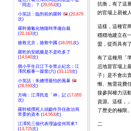
抗衡，有了這
「同志」？ (
20,553
次)
的官場上易被
小笑話：臨刑前的羅幹
🖼️
(
20,679
次)
這樣，這種官
羅幹備氰化物隨時準備自裁
(
20,163
次)
穩穩地建立在
搶救北京，搶救中國 (
18,091
次)
盟，從而具有
羅乾的安眠藥是不是吃多了
(
14,540
次)
有了這種用「
忌地冒官場上
鄧小平生日江下令禁止紀念：江
澤民糗事一籮筐(六) (
33,119
次)
子）是不會出
小笑話：朱總理最怕的風暴
🖼️
慚、無需花費
(
28,593
次)
接參與權力活
方鳴：江澤民造「神」記 (
17,055
次)
資源。這樣，
羅幹積攢死人頭顱作升任政治局
了歷史的極限
常委的資本 (
14,953
次)
江澤民三個代表理論從何而來?
二
(
13,725
次)