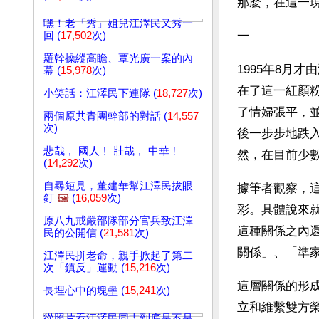
那麼，在這一
嘿！老「秀」姐兒江澤民又秀一
一
回 (
17,502
次)
羅幹操縱高瞻、覃光廣一案的內
1995年8月
幕 (
15,978
次)
在了這一紅顏
小笑話：江澤民下連隊 (
18,727
次)
了情婦張平，
兩個原共青團幹部的對話 (
14,557
次)
後一步步地跌
悲哉﹐ 國人﹗ 壯哉﹐ 中華﹗
然，在目前少
(
14,292
次)
自尋短見，董建華幫江澤民拔眼
據筆者觀察，
釘
🖼️
(
16,059
次)
彩。具體說來
原八九戒嚴部隊部分官兵致江澤
這種關係之內
民的公開信 (
21,581
次)
關係」、「準
江澤民拼老命，親手掀起了第二
次「鎮反」運動 (
15,216
次)
這層關係的形
長埋心中的塊壘 (
15,241
次)
立和維繫雙方
從照片看江澤民同志到底是不是