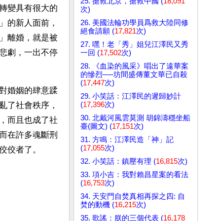
25. 搶救北京，搶救中國 (
18,091
轉變具有很大的
次)
」的新人面前，
26. 美國法輪功學員爲救大陸同修
絕食請願 (
17,821
次)
」離婚，就是被
27. 嘿！老「秀」姐兒江澤民又秀
悲劇，一出不停
一回 (
17,502
次)
28. 《血染的風采》唱出了遠華案
的慘烈──坊間盛傳董文華已自殺
(
17,447
次)
對婚姻的肆意蹂
29. 小笑話：江澤民的遲歸妙計
(
17,396
次)
亂了社會秩序，
30. 北戴河風雲莫測 胡錦濤穩坐船
，而且也成了社
臺(圖文) (
17,151
次)
而在許多魂斷刑
31. 方鳴：江澤民造「神」記
(
17,055
次)
佼佼者了。
32. 小笑話：鎮壓有理 (
16,815
次)
33. 項小吉：我對賴昌星案的看法
(
16,753
次)
34. 天安門自焚真相再探之四: 自
焚的動機 (
16,215
次)
35. 歌謠：朕的三個代表 (
16,178