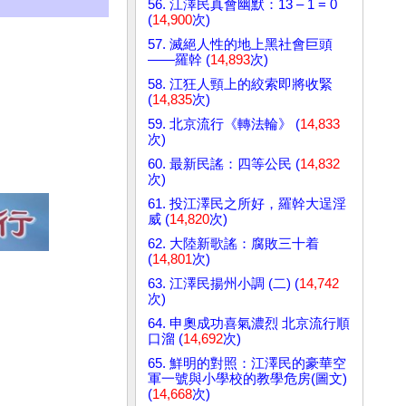
56. 江澤民真會幽默：13 – 1 = 0
(
14,900
次)
57. 滅絕人性的地上黑社會巨頭
——羅幹 (
14,893
次)
58. 江狂人頸上的絞索即將收緊
(
14,835
次)
59. 北京流行《轉法輪》 (
14,833
次)
60. 最新民謠：四等公民 (
14,832
次)
61. 投江澤民之所好，羅幹大逞淫
威 (
14,820
次)
62. 大陸新歌謠：腐敗三十着
(
14,801
次)
63. 江澤民揚州小調 (二) (
14,742
次)
64. 申奧成功喜氣濃烈 北京流行順
口溜 (
14,692
次)
65. 鮮明的對照：江澤民的豪華空
軍一號與小學校的教學危房(圖文)
(
14,668
次)