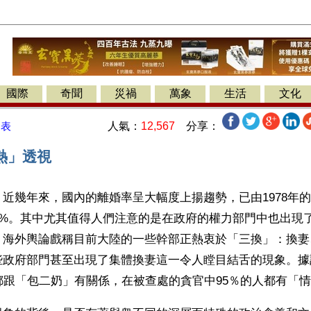
國際
奇聞
災禍
萬象
生活
文化
人氣：
12,567
分享：
發表
熱」透視
近幾年來，國內的離婚率呈大幅度上揚趨勢，已由1978年的3
7-19%。其中尤其值得人們注意的是在政府的權力部門中也出
。海外輿論戲稱目前大陸的一些幹部正熱衷於「三換」：換妻
些政府部門甚至出現了集體換妻這一令人瞠目結舌的現象。據
都跟「包二奶」有關係，在被查處的貪官中95％的人都有「