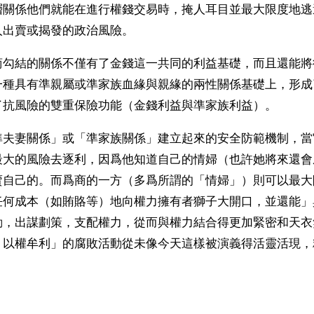
層關係他們就能在進行權錢交易時，掩人耳目並最大限度地逃
人出賣或揭發的政治風險。
商勾結的關係不僅有了金錢這一共同的利益基礎，而且還能將
一種具有準親屬或準家族血緣與親緣的兩性關係基礎上，形成
了抗風險的雙重保險功能（金錢利益與準家族利益）。
準夫妻關係」或「準家族關係」建立起來的安全防範機制，當
最大的風險去逐利，因爲他知道自己的情婦（也許她將來還會
賣自己的。而爲商的一方（多爲所謂的「情婦」）則可以最大
任何成本（如賄賂等）地向權力擁有者獅子大開口，並還能」
動，出謀劃策，支配權力，從而與權力結合得更加緊密和天衣
」以權牟利」的腐敗活動從未像今天這樣被演義得活靈活現，
。