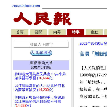
首頁
要聞
內幕
時事
幽默
2001年8月30日
官員「離婚
重點推薦文章
2001年8月30日
【人民報消息】
蘇聯老大哥共產又共妻 中共小弟
1998年的1
弟學習再學習 (
16,664
次)
的「離婚熱」
以江澤民爲首的大小惡鼠給河北
據報道，在一
內蒙帶來鼠疫 (
14,230
次)
腐敗60％以上
美國政府與高科技聯手：突破邪
惡江澤民的信息封鎖勢不可擋
(
14,628
次)