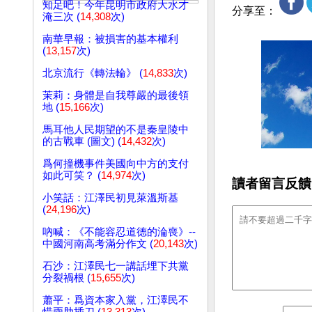
知足吧！今年昆明市政府大水才
分享至：
淹三次 (
14,308
次)
南華早報：被損害的基本權利
(
13,157
次)
北京流行《轉法輪》 (
14,833
次)
茉莉：身體是自我尊嚴的最後領
地 (
15,166
次)
馬耳他人民期望的不是秦皇陵中
的古戰車 (圖文) (
14,432
次)
爲何撞機事件美國向中方的支付
如此可笑？ (
14,974
次)
讀者留言反饋
小笑話：江澤民初見萊溫斯基
(
24,196
次)
吶喊：《不能容忍道德的淪喪》--
中國河南高考滿分作文 (
20,143
次)
石沙：江澤民七一講話埋下共黨
分裂禍根 (
15,655
次)
蕭平：爲資本家入黨，江澤民不