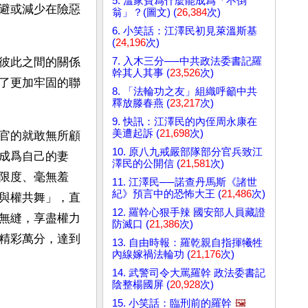
5. 溫家寶爲什麼能成爲「不倒
避或減少在險惡
翁」？(圖文) (
26,384
次)
6. 小笑話：江澤民初見萊溫斯基
(
24,196
次)
7. 入木三分──中共政法委書記羅
彼此之間的關係
幹其人其事 (
23,526
次)
了更加牢固的聯
8. 「法輪功之友」組織呼籲中共
釋放滕春燕 (
23,217
次)
9. 快訊：江澤民的內侄周永康在
美遭起訴 (
21,698
次)
官的就敢無所顧
10. 原八九戒嚴部隊部分官兵致江
成爲自己的妻
澤民的公開信 (
21,581
次)
限度、毫無羞
11. 江澤民──諾查丹馬斯《諸世
紀》預言中的恐怖大王 (
21,486
次)
與權共舞」，直
12. 羅幹心狠手辣 國安部人員藏證
無縫，享盡權力
防滅口 (
21,386
次)
精彩萬分，達到
13. 自由時報：羅乾親自指揮犧牲
內線嫁禍法輪功 (
21,176
次)
14. 武警司令大罵羅幹 政法委書記
陰整楊國屏 (
20,928
次)
15. 小笑話：臨刑前的羅幹
🖼️