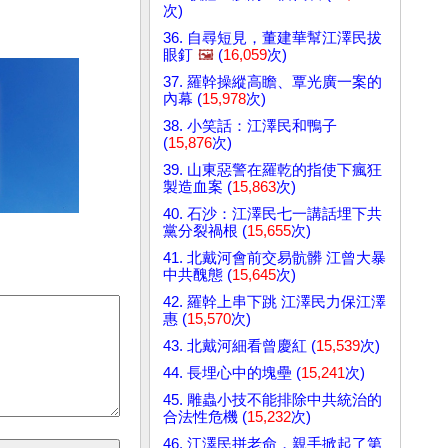
次)
36. 自尋短見，董建華幫江澤民拔
眼釘
🖼️
(
16,059
次)
37. 羅幹操縱高瞻、覃光廣一案的
內幕 (
15,978
次)
38. 小笑話：江澤民和鴨子
(
15,876
次)
39. 山東惡警在羅乾的指使下瘋狂
製造血案 (
15,863
次)
40. 石沙：江澤民七一講話埋下共
黨分裂禍根 (
15,655
次)
41. 北戴河會前交易骯髒 江曾大暴
中共醜態 (
15,645
次)
42. 羅幹上串下跳 江澤民力保江澤
惠 (
15,570
次)
43. 北戴河細看曾慶紅 (
15,539
次)
44. 長埋心中的塊壘 (
15,241
次)
45. 雕蟲小技不能排除中共統治的
合法性危機 (
15,232
次)
46. 江澤民拼老命，親手掀起了第