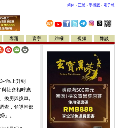
简体
-
正體
-
手機版
-
電子報
專題
寰宇
維權
視頻
雜談
-4%上升到
現了與社會相呼應
、換房與換車。
調查，領導幹部
情婦」。