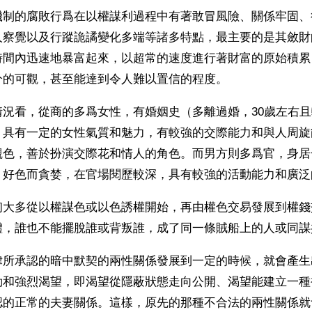
機制的腐敗行爲在以權謀利過程中有著敢冒風險、關係牢固、
人察覺以及行蹤詭譎變化多端等諸多特點，最主要的是其斂財
時間內迅速地暴富起來，以超常的速度進行著財富的原始積累
分的可觀，甚至能達到令人難以置信的程度。
情況看，從商的多爲女性，有婚姻史（多離過婚，30歲左右
，具有一定的女性氣質和魅力，有較強的交際能力和與人周旋
觀色，善於扮演交際花和情人的角色。而男方則多爲官，身居
，好色而貪婪，在官場閱歷較深，具有較強的活動能力和廣泛
初大多從以權謀色或以色誘權開始，再由權色交易發展到權錢
體，誰也不能擺脫誰或背叛誰，成了同一條賊船上的人或同謀
律所承認的暗中默契的兩性關係發展到一定的時候，就會產生
動和強烈渴望，即渴望從隱蔽狀態走向公開、渴望能建立一種
認的正常的夫妻關係。這樣，原先的那種不合法的兩性關係就