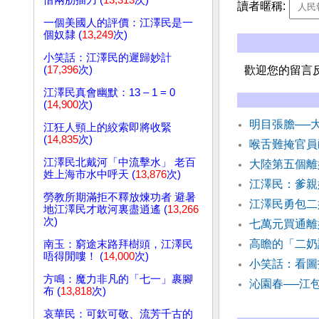
惜兩肋插刀 (
13,313
次)
讀者暱稱:
一個美國人的評價：江澤民是一
個奴隸 (
13,249
次)
小笑話：江澤民的遲歸妙計
(
17,396
次)
歡迎您的留言
江澤民真會幽默：13 – 1 = 0
(
14,900
次)
明目張膽──
江狂人頸上的絞索即將收緊
(
14,835
次)
喉舌難掩官員
江澤民北戴河「中流擊水」 老百
大陸第五個離
姓上海市水中呼天 (
13,876
次)
江澤民：爹親
勞教所期滿拒不釋放煉功者 避暑
江澤民勇包二
地江澤民才敢河裏盡逍遙 (
13,266
次)
七萬元買通離
高瞻的「二奶
南玉：窮途末路拜樹頭，江澤民
唔得閒嘍！ (
14,000
次)
小笑話：看圖
方鳴：魔力非凡的「七一」裹腳
沁園春──江包
布 (
13,818
次)
哀華民：可欽可敬、流芳千古的