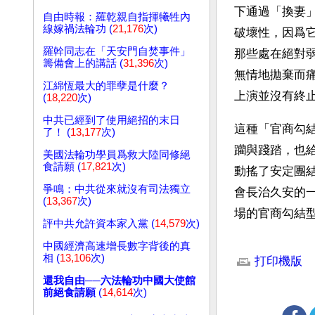
下通過「換妻
自由時報：羅乾親自指揮犧牲內
線嫁禍法輪功 (
21,176
次)
破壞性，因爲
羅幹同志在「天安門自焚事件」
那些處在絕對
籌備會上的講話 (
31,396
次)
無情地拋棄而
江綿恆最大的罪孽是什麼？
上演並沒有終
(
18,220
次)
中共已經到了使用絕招的末日
這種「官商勾
了！ (
13,177
次)
躪與踐踏，也
美國法輪功學員爲救大陸同修絕
食請願 (
17,821
次)
動搖了安定團
爭鳴：中共從來就沒有司法獨立
會長治久安的
(
13,367
次)
場的官商勾結
評中共允許資本家入黨 (
14,579
次)
文章網址: http://w
中國經濟高速增長數字背後的真
相 (
13,106
次)
打印機版
還我自由──六法輪功中國大使館
前絕食請願
(
14,614
次)