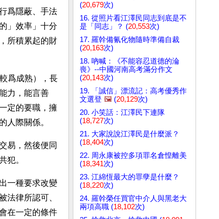
(
20,679
次)
行爲隱蔽、手法
16. 從照片看江澤民同志到底是不
的」效率」十分
是「同志」？ (
20,553
次)
17. 羅幹備氰化物隨時準備自裁
，所積累起的財
(
20,163
次)
18. 吶喊：《不能容忍道德的淪
喪》--中國河南高考滿分作文
(
20,143
次)
且較爲成熟），長
19. 「誠信」漂流記：高考優秀作
能力，能言善
文選登
🖼️
(
20,129
次)
一定的要職，擁
20. 小笑話：江澤民下連隊
(
18,727
次)
的人際關係。
21. 大家說說江澤民是什麼派？
(
18,404
次)
交易，然後便同
22. 周永康被控多項罪名倉惶離美
共犯。 
(
18,341
次)
23. 江綿恆最大的罪孽是什麼？
出一種要求改變
(
18,220
次)
被法律所認可、
24. 羅幹榮任買官中介人與黑老大
兩項高職 (
18,102
次)
會在一定的條件