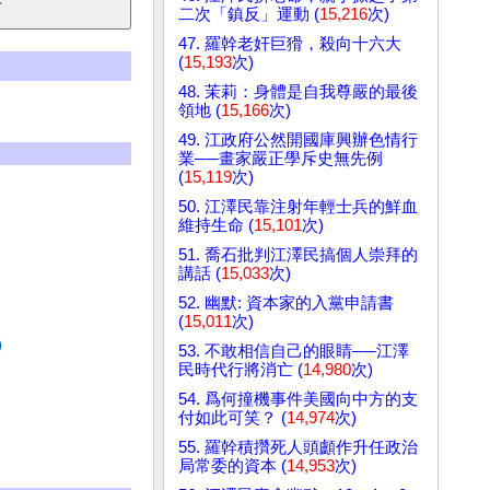
二次「鎮反」運動 (
15,216
次)
47. 羅幹老奸巨猾，殺向十六大
(
15,193
次)
48. 茉莉：身體是自我尊嚴的最後
領地 (
15,166
次)
49. 江政府公然開國庫興辦色情行
業──畫家嚴正學斥史無先例
(
15,119
次)
50. 江澤民靠注射年輕士兵的鮮血
維持生命 (
15,101
次)
51. 喬石批判江澤民搞個人崇拜的
講話 (
15,033
次)
52. 幽默: 資本家的入黨申請書
(
15,011
次)
)
53. 不敢相信自己的眼睛──江澤
民時代行將消亡 (
14,980
次)
54. 爲何撞機事件美國向中方的支
付如此可笑？ (
14,974
次)
55. 羅幹積攢死人頭顱作升任政治
局常委的資本 (
14,953
次)