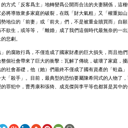
」的方式「反客爲主」地轉變爲公開而合法的夫妻關係，這種
它必將導致衆多家庭的破裂，在既「財大氣粗」又「權重如山
弱勢地位的「前妻」或「前夫」們，不是被重金贖買而」自願
痛不欲生，或等等，「離婚」成了我們這個時代最無奈的一出
止的悲劇。
結」的腐敗行爲，不僅造成了國家財產的巨大損失，而且他們
給整個社會帶來了巨大的衝擊：瓦解了傳統，破壞了家庭，擾
結的社會基礎，他（她）們最終不僅成了國有資產的「蛀蟲」
一大「殺手」。目前，最典型的恐怕要屬陳希同式的人物了，
型的罪犯中，曹秀康和張猗、成克傑與李平等也都算是其中的
ww.renminbao.com/rmb/articles/2001/8/30/15474b.html