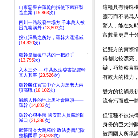
這種具有特殊
山東惡警在羅乾的指使下瘋狂製
造血案 (
15,863
次)
靈巧而不易爲
四川一路段發生塌方 千車萬人被
驚人，能在短
困九寨溝外 (
13,803
次)
富數量更是十
投江澤民之所好，羅幹大逞淫威
(
14,820
次)
從雙方的實際
羅幹是顛覆中共的一把好手
得都比較漂亮
(
13,795
次)
辯，巧於察言
入木三分──中共政法委書記羅幹
其人其事 (
23,526
次)
有較大的權力
羅幹榮任買官中介人與黑老大兩
項高職 (
18,102
次)
雙方的接觸最
滅絕人性的地上黑社會巨頭——
流合污而成一
羅幹 (
14,893
次)
但這種不被法
羅幹心狠手辣 國安部人員藏證防
滅口 (
21,386
次)
身份的巨大沖
武警司令大罵羅幹 政法委書記陰
被周圍人所承
整楊國屏 (
20,928
次)