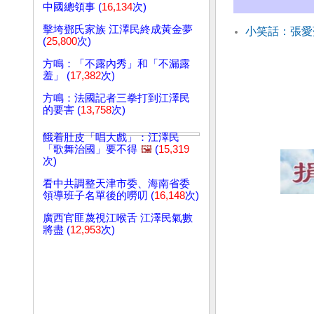
中國總領事 (
16,134
次)
擊垮鄧氏家族 江澤民終成黃金夢
小笑話：張愛
(
25,800
次)
方鳴：「不露內秀」和「不漏露
羞」 (
17,382
次)
方鳴：法國記者三拳打到江澤民
的要害 (
13,758
次)
餓着肚皮「唱大戲」：江澤民
「歌舞治國」要不得
🖼️
(
15,319
次)
看中共調整天津市委、海南省委
領導班子名單後的嘮叨 (
16,148
次)
廣西官匪蔑視江喉舌 江澤民氣數
將盡 (
12,953
次)