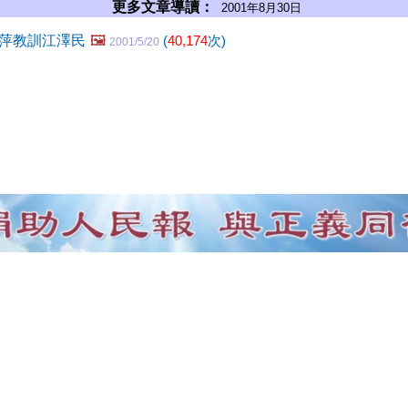
更多文章導讀：
2001年8月30日
萍教訓江澤民
🖼️
(
40,174
次)
2001/5/20