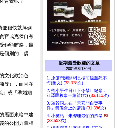
化背景呢？
猗並很快就拜倒
貪官成克傑自有
受鉅額賄賂，最
是個別的、偶
近期最受歡迎的文章
2001年8月30日
的文化政治色
1. 原廈門海關關長楊前線至死不
悔(圖文) (
33,378
次)
商等），而且在
2. 鄧小平生日江下令禁止紀念：
係」或「準婚姻
江澤民糗事一籮筐(六) (
33,119
次)
3. 羅幹同志在「天安門自焚事
件」籌備會上的講話 (
31,396
次)
的層面來暗中建
4. 小笑話：朱總理最怕的風暴
🖼️
(
28,593
次)
義的公開力量相