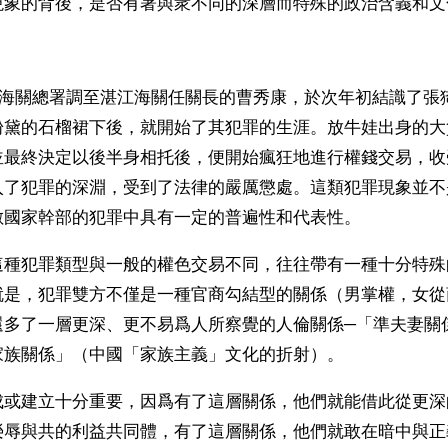
現象的背後，是否有著與衆不同的深層而特殊的政治含義和文
才由海關總署調至湛江海關任關長的曹秀康，於次年初結識了張
粉黛的石榴裙下後，就開始了其犯罪的生涯。放牛娃出身的大
並最終決定以後半身相托後，便開始瘋狂地進行權錢交易，收
入了犯罪的深淵，受到了法律的嚴厲懲處。這類犯罪現象並不
數國家幹部的犯罪中具有一定的普遍性和代表性。
這種犯罪類型與一般的權色交易不同，往往帶有一種十分特殊
就是，犯罪雙方不僅是一種官商勾結型的關係（男掌權，女從
還多了一層更深、更不易爲人所察覺的人倫關係─「準夫妻關
家族關係」（中國「家族主義」文化的折射）。
成或建立十分重要，因爲有了這層關係，他們就能借此從更深
榮辱與共的利益共同體，有了這層關係，他們就敢在暗中與正