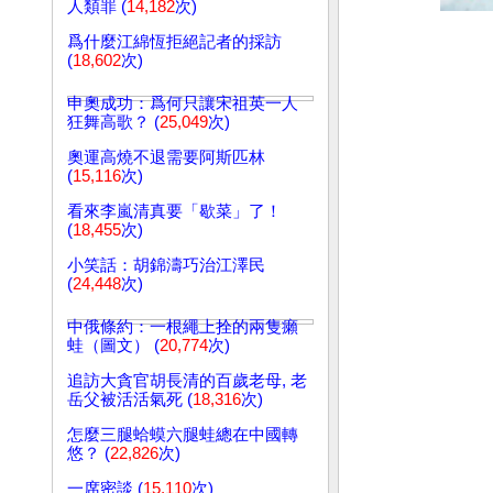
人類罪 (
14,182
次)
爲什麼江綿恆拒絕記者的採訪
(
18,602
次)
申奧成功：爲何只讓宋祖英一人
狂舞高歌？ (
25,049
次)
奧運高燒不退需要阿斯匹林
(
15,116
次)
看來李嵐清真要「歇菜」了！
(
18,455
次)
小笑話：胡錦濤巧治江澤民
(
24,448
次)
中俄條約：一根繩上拴的兩隻癩
蛙（圖文） (
20,774
次)
追訪大貪官胡長清的百歲老母, 老
岳父被活活氣死 (
18,316
次)
怎麼三腿蛤蟆六腿蛙總在中國轉
悠？ (
22,826
次)
一席密談 (
15,110
次)