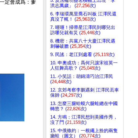
5. 反法輪功簽名橫幅上出現「李
一定會成爲：爹
洪志萬歲」 (
27,256
次)
6. 李瑞環萬里喬石叫板 江澤民還
真沒了輒！ (
25,963
次)
7. 咂咂！掃帚星江澤民到哪兒出
訪哪兒就有災 (
25,446
次)
8. 機密：共黨八十大慶江澤民遇
刺嚇破膽 (
25,354
次)
9. 民謠：老江到處看 (
25,119
次)
10. 申奧成功：爲何只讓宋祖英一
人狂舞高歌？ (
25,049
次)
11. 小笑話：胡錦濤巧治江澤民
(
24,448
次)
12. 京郊考察李鵬遇刺 江澤民丟車
保帥 (
24,297
次)
13. 怎麼三腿蛤蟆六腿蛙總在中國
轉悠？ (
22,826
次)
14. 方鳴：江澤民想到美國作秀，
沒了門 (
21,159
次)
15. 中俄條約：一根繩上拴的兩隻
癩蛙（圖文） (
20,774
次)