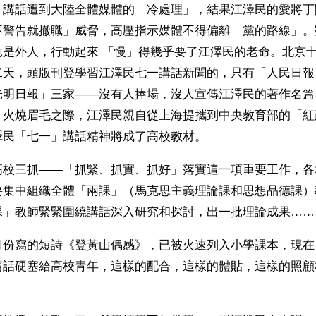
」講話遭到大陸全體媒體的「冷處理」，結果江澤民的愛將丁
不警告就撤職」威脅，高壓指示媒體不得偏離「黨的路線」。
竟是外人，行動起來 「慢」得幾乎要了江澤民的老命。北京
二天，頭版刊登學習江澤民七一講話新聞的，只有「人民日報
光明日報」三家——沒有人捧場，沒人宣傳江澤民的著作名篇
？火燒眉毛之際，江澤民親自從上海提攜到中央教育部的「紅
澤民「七一」講話精神將成了高校教材。
高校三抓——「抓緊、抓實、抓好」落實這一項重要工作，各
要集中組織全體「兩課」（馬克思主義理論課和思想品德課）
課」教師緊緊圍繞講話深入研究和探討，出一批理論成果……
月份寫的短詩《登黃山偶感》，已被火速列入小學課本，現在
講話硬塞給高校青年，這樣的配合，這樣的體貼，這樣的照顧
。