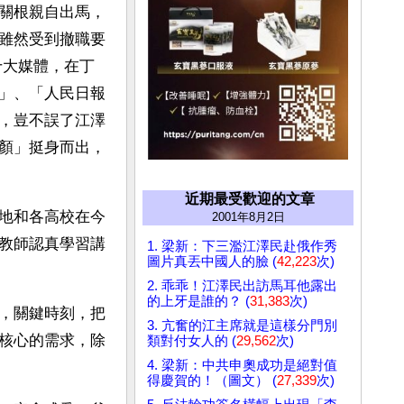
關根親自出馬，
雖然受到撤職要
十大媒體，在丁
」、「人民日報
，豈不誤了江澤
顏」挺身而出，
近期最受歡迎的文章
地和各高校在今
2001年8月2日
教師認真學習講
1. 梁新：下三濫江澤民赴俄作秀
圖片真丟中國人的臉 (
42,223
次)
2. 乖乖！江澤民出訪馬耳他露出
的上牙是誰的？ (
31,383
次)
，關鍵時刻，把
3. 亢奮的江主席就是這樣分門別
核心的需求，除
類對付女人的 (
29,562
次)
4. 梁新：中共申奧成功是絕對值
得慶賀的！（圖文） (
27,339
次)