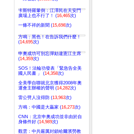
卡斯特羅暈倒：江澤民在天安門
廣場上也不行了！ (
16,465
次)
一條不祥的新聞 (
15,698
次)
方鳴：黑色！在告訴我們什麼！
(
14,695
次)
申奧成功可別忘彈劾違憲江主席
(
14,359
次)
SOS！法輪功發表「緊急告全美
國人民書 」 (
14,358
次)
全美學自聯就北京獲得2008年奧
運會主辦權的聲明 (
14,282
次)
雷公劈人沒得防 (
13,963
次)
方鳴：中國是大贏家 (
16,273
次)
CNN：北京申奧成功並非由於自
身條件好 (
14,989
次)
觀雲：中共嚴厲封鎖哈爾濱勞教