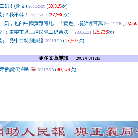
二奶！(圖文)
(
30,915
次)
2001/2/20
奶？我不幹！
(
27,936
次)
2001/2/13
二奶，包的中國黃毒遍地：「黃色」場所近百萬
(
19,950
2001/1/29
》：軍委主席江澤民包二奶合法！
(
25,736
次)
2001/1/21
奶」受中共特別保護
(
17,503
次)
2001/1/19
更多文章導讀：
2001年8月2日
萍教訓江澤民
🖼️
(
40,174
次)
2001/5/20