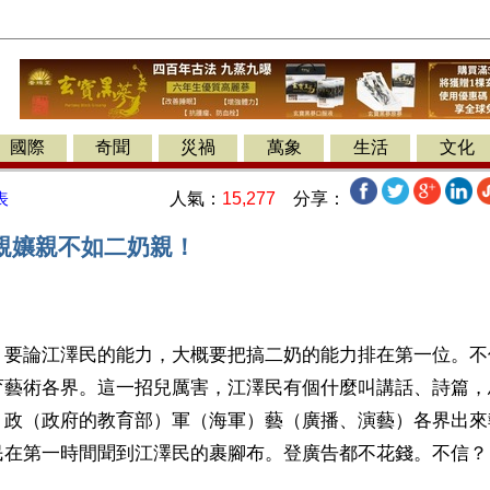
國際
奇聞
災禍
萬象
生活
文化
人氣：
15,277
分享：
表
親孃親不如二奶親！
】要論江澤民的能力，大概要把搞二奶的能力排在第一位。不
育藝術各界。這一招兒厲害，江澤民有個什麼叫講話、詩篇，
）政（政府的教育部）軍（海軍）藝（廣播、演藝）各界出來
民在第一時間聞到江澤民的裹腳布。登廣告都不花錢。不信？