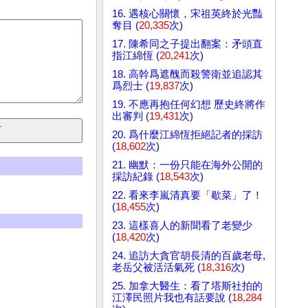
16. 遇核心關懷，宋祖英終於光豔
奪目 (
20,335
次)
17. 陳希同之子提出翻案：矛頭直
指江綿恆 (
20,241
次)
18. 高幹爲遮醜而殺警衛並追認其
爲烈士 (
19,837
次)
19. 不應再抱任何幻想 歷史終將作
出審判 (
19,431
次)
20. 爲什麼江綿恆拒絕記者的採訪
(
18,602
次)
21. 幽默：一份只能在海外公開的
採訪紀錄 (
18,543
次)
22. 看來李嵐清真要「歇菜」了！
(
18,455
次)
23. 這樣喜人的新聞看了老變少
(
18,420
次)
24. 追訪大貪官胡長清的百歲老母,
老岳父被活活氣死 (
18,316
次)
25. 加拿大醫生：看了塔斯社拍的
江澤民照片我也有話要說 (
18,284