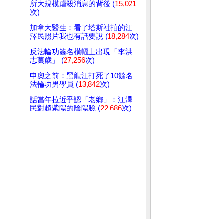
所大規模虐殺消息的背後 (
15,021
次)
加拿大醫生：看了塔斯社拍的江
澤民照片我也有話要說 (
18,284
次)
反法輪功簽名橫幅上出現「李洪
志萬歲」 (
27,256
次)
申奧之前：黑龍江打死了10餘名
法輪功男學員 (
13,842
次)
話當年拉近乎認「老鄉」：江澤
民對趙紫陽的陰陽臉 (
22,686
次)