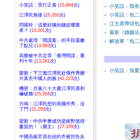
小笑話：歪打正着 (
15,684
次)
小笑話：我有
小笑話：包二
江澤民無後 (
15,355
次)
江主席帶頭包
問羅幹：這麼好賺的錢從哪裏
來？ (
13,201
次)
最新《婚姻法
中共處理「間諜案」的手段還嫩
解放軍「包二
了點兒 (
13,983
次)
高瞻被中共定罪「臺灣間諜」重
判十年 (
13,281
次)
小笑話：張愛
梁新：下三濫江澤民赴俄作秀圖
片真丟中國人的臉 (
42,223
次)
機密：共黨八十大慶江澤民遇刺
嚇破膽 (
25,354
次)
方鳴：江澤民想到美國作秀，沒
了門 (
21,159
次)
梁新：中共申奧成功是絕對值得
慶賀的！（圖文） (
27,339
次)
中國高級官員在紐約市被控告反