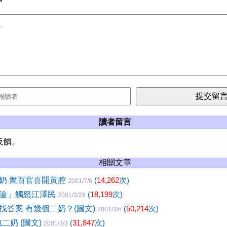
讀者留言
反饋。
相關文章
奶 衆百官喜開黃腔
(
14,262
次)
2001/7/6
論」觸怒江澤民
(
18,199
次)
2001/3/29
找答案 有幾個二奶？(圖文)
(
50,214
次)
2001/3/6
二奶 (圖文)
(
31,847
次)
2001/3/3