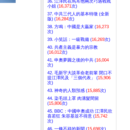
36. 江澤民在馬耳他兩次巧遇戰戰
小姐 (
16,371
次)
37. 中共三代人的基本特徵 (全新
版) (
16,284
次)
38. 方鳴：中國是大贏家 (
16,273
次)
39. 小笑話：一級戰備 (
16,269
次)
40. 共產主義是暴力的宗教
(
16,012
次)
41. 申奧夢圓之後的中共 (
16,004
次)
42. 毛新宇大談革命老前輩 閉口不
提江澤民及「三個代表」 (
15,906
次)
43. 神奇的人類預感 (
15,885
次)
44. 染毛頭上罩 肉溝髮間留
(
15,806
次)
45. BBC：中國申奧成功 江澤民欣
喜若狂 朱容基並不得意 (
15,742
次)
46. 一條不祥的新聞 (
15,698
次)