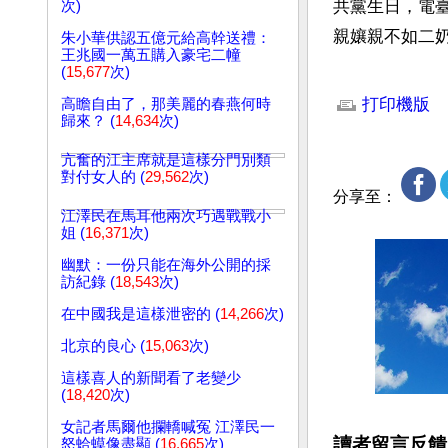
共黨生日，電
次)
親孃親不如二
朱小華供認五億元給高幹送禮：
王兆國一萬五購入豪宅二幢
(
15,677
次)
文章網址: http://w
打印機版
高瞻自由了，那美麗的春燕何時
歸來？ (
14,634
次)
亢奮的江主席就是這樣分門別類
對付女人的 (
29,562
次)
分享至：
江澤民在馬耳他兩次巧遇戰戰小
姐 (
16,371
次)
幽默：一份只能在海外公開的採
訪紀錄 (
18,543
次)
在中國我是這樣泄密的 (
14,266
次)
北京的良心 (
15,063
次)
這樣喜人的新聞看了老變少
(
18,420
次)
女記者馬爾他攔轎喊冤 江澤民一
讀者留言反饋
怒蛤蟆像盡顯 (
16,665
次)