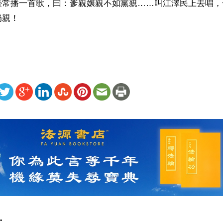
臺常播一首歌，曰：爹親孃親不如黨親……叫江澤民上去唱，
奶親！
ww.renminbao.com/rmb/articles/2001/8/2/14804b.html
: