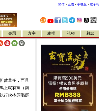
简体
-
正體
-
手機版
-
電子報
專題
寰宇
維權
視頻
雜談
但數量多，而且
馬上就有黨（南
執行吹捧頌唱廣