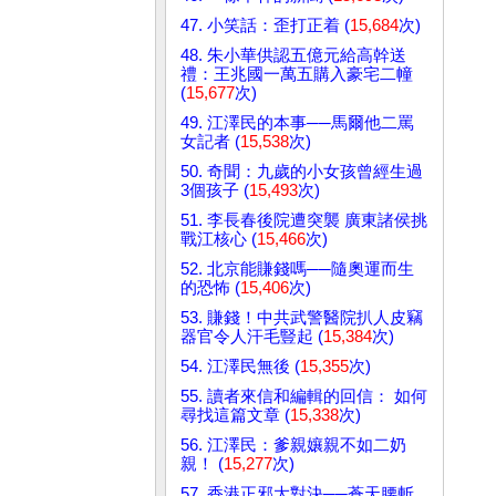
47. 小笑話：歪打正着 (
15,684
次)
48. 朱小華供認五億元給高幹送
禮：王兆國一萬五購入豪宅二幢
(
15,677
次)
49. 江澤民的本事──馬爾他二罵
女記者 (
15,538
次)
50. 奇聞：九歲的小女孩曾經生過
3個孩子 (
15,493
次)
51. 李長春後院遭突襲 廣東諸侯挑
戰江核心 (
15,466
次)
52. 北京能賺錢嗎──隨奧運而生
的恐怖 (
15,406
次)
53. 賺錢！中共武警醫院扒人皮竊
器官令人汗毛豎起 (
15,384
次)
54. 江澤民無後 (
15,355
次)
55. 讀者來信和編輯的回信： 如何
尋找這篇文章 (
15,338
次)
56. 江澤民：爹親孃親不如二奶
親！ (
15,277
次)
57. 香港正邪大對決──蒼天腰斬