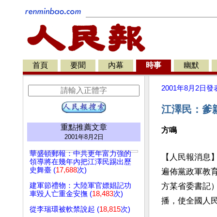
首頁
要聞
內幕
時事
幽默
2001年8月2日
發
江澤民：爹
重點推薦文章
方鳴
2001年8月2日
華盛頓郵報：中共更年富力強的
【人民報消息
領導將在幾年內把江澤民踢出歷
史舞臺 (
17,688
次)
遍佈黨政軍教
建軍節禮物：大陸軍官嫖娼記功
方某省委書記
車毀人亡重金安撫 (
18,483
次)
播，使全國人
從李瑞環被軟禁說起 (
18,815
次)