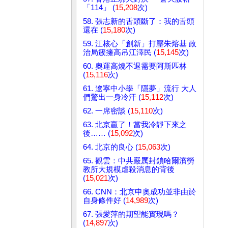
「114」 (
15,208
次)
58. 張志新的舌頭斷了：我的舌頭
還在 (
15,180
次)
59. 江核心「創新」打壓朱熔基 政
治局簇擁高吊江澤民 (
15,145
次)
60. 奧運高燒不退需要阿斯匹林
(
15,116
次)
61. 遼寧中小學「隱夢」流行 大人
們驚出一身冷汗 (
15,112
次)
62. 一席密談 (
15,110
次)
63. 北京贏了！當我冷靜下來之
後…… (
15,092
次)
64. 北京的良心 (
15,063
次)
65. 觀雲：中共嚴厲封鎖哈爾濱勞
教所大規模虐殺消息的背後
(
15,021
次)
66. CNN：北京申奧成功並非由於
自身條件好 (
14,989
次)
67. 張愛萍的期望能實現嗎？
(
14,897
次)