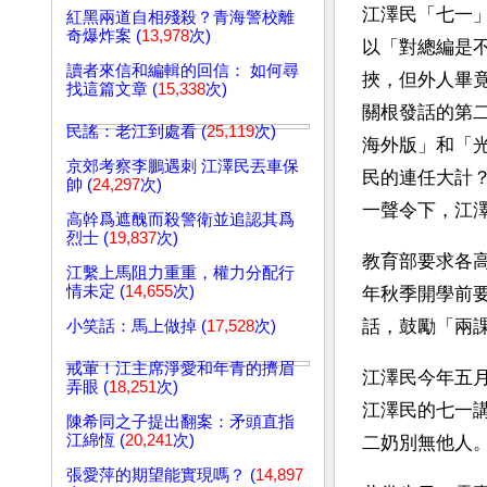
江澤民「七一
紅黑兩道自相殘殺？青海警校離
奇爆炸案 (
13,978
次)
以「對總編是
讀者來信和編輯的回信： 如何尋
挾，但外人畢
找這篇文章 (
15,338
次)
關根發話的第
民謠：老江到處看 (
25,119
次)
海外版」和「
京郊考察李鵬遇刺 江澤民丟車保
民的連任大計
帥 (
24,297
次)
一聲令下，江
高幹爲遮醜而殺警衛並追認其爲
烈士 (
19,837
次)
教育部要求各
江繫上馬阻力重重，權力分配行
情未定 (
14,655
次)
年秋季開學前
話，鼓勵「兩
小笑話：馬上做掉 (
17,528
次)
戒葷！江主席淨愛和年青的擠眉
江澤民今年五
弄眼 (
18,251
次)
江澤民的七一
陳希同之子提出翻案：矛頭直指
江綿恆 (
20,241
次)
二奶別無他人
張愛萍的期望能實現嗎？ (
14,897