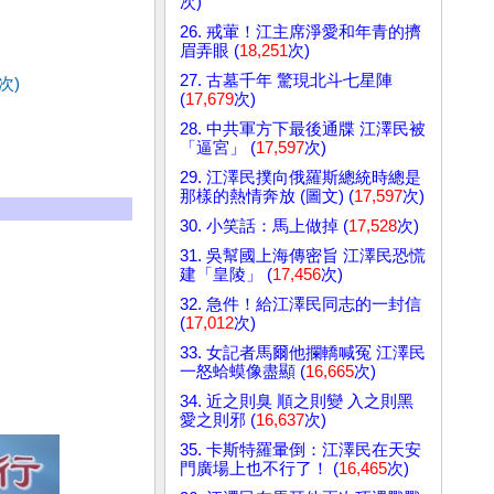
次)
26. 戒葷！江主席淨愛和年青的擠
眉弄眼 (
18,251
次)
27. 古墓千年 驚現北斗七星陣
次)
(
17,679
次)
28. 中共軍方下最後通牒 江澤民被
「逼宮」 (
17,597
次)
29. 江澤民撲向俄羅斯總統時總是
那樣的熱情奔放 (圖文) (
17,597
次)
30. 小笑話：馬上做掉 (
17,528
次)
31. 吳幫國上海傳密旨 江澤民恐慌
建「皇陵」 (
17,456
次)
32. 急件！給江澤民同志的一封信
(
17,012
次)
33. 女記者馬爾他攔轎喊冤 江澤民
一怒蛤蟆像盡顯 (
16,665
次)
34. 近之則臭 順之則變 入之則黑
愛之則邪 (
16,637
次)
35. 卡斯特羅暈倒：江澤民在天安
門廣場上也不行了！ (
16,465
次)