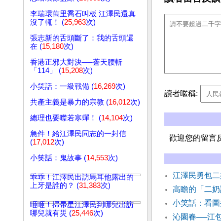
李瑞環萬里喬石叫板 江澤民還真
沒了輒！ (
25,963
次)
張志新的舌頭斷了：我的舌頭還
在 (
15,180
次)
香港正邪大對決──蒼天腰斬
「114」 (
15,208
次)
小笑話：一級戰備 (
16,269
次)
讀者暱稱:
共產主義是暴力的宗教 (
16,012
次)
總理也要噤若寒蟬！ (
14,104
次)
急件！給江澤民同志的一封信
歡迎您的留言
(
17,012
次)
小笑話：鬼故事 (
14,553
次)
江澤民勇包二
乖乖！江澤民出訪馬耳他露出的
上牙是誰的？ (
31,383
次)
高瞻的「二奶
小笑話：看圖
咂咂！掃帚星江澤民到哪兒出訪
哪兒就有災 (
25,446
次)
沁園春──江包