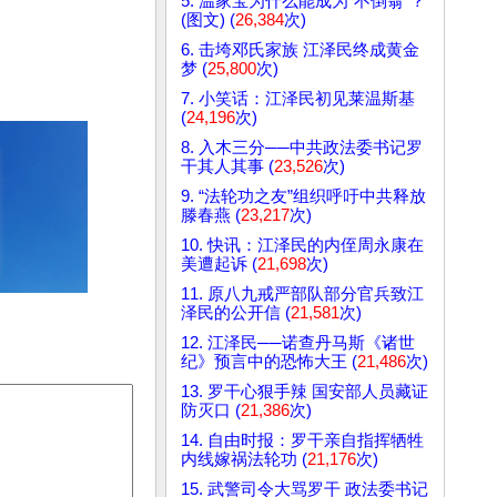
5. 温家宝为什么能成为“不倒翁”？
(图文) (
26,384
次)
6. 击垮邓氏家族 江泽民终成黄金
梦 (
25,800
次)
7. 小笑话：江泽民初见莱温斯基
(
24,196
次)
8. 入木三分──中共政法委书记罗
干其人其事 (
23,526
次)
9. “法轮功之友”组织呼吁中共释放
滕春燕 (
23,217
次)
10. 快讯：江泽民的内侄周永康在
美遭起诉 (
21,698
次)
11. 原八九戒严部队部分官兵致江
泽民的公开信 (
21,581
次)
12. 江泽民──诺查丹马斯《诸世
纪》预言中的恐怖大王 (
21,486
次)
13. 罗干心狠手辣 国安部人员藏证
防灭口 (
21,386
次)
14. 自由时报：罗干亲自指挥牺牲
内线嫁祸法轮功 (
21,176
次)
15. 武警司令大骂罗干 政法委书记