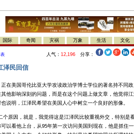
国际
奇闻
灾祸
万象
生活
文化
人气：
12,196
分享：
发表
江泽民回信
】正在美国哥伦比亚大学攻读政治学博士学位的著名持不同政
注其他影响深刻的问题，而是在这个问题上做文章，他觉得江
时也说明，江泽民希望在美国人心中树立一个良好的形像。 
第二个原因，就是，我觉得这是江泽民比较重视外交，特别是
你可以看他上台，从95年第一次访问美国到现在，他是抓住