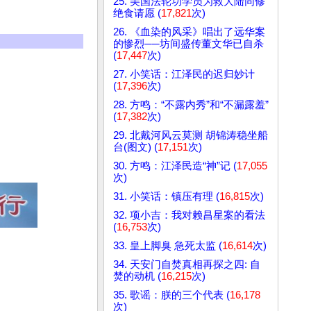
25. 美国法轮功学员为救大陆同修
绝食请愿 (
17,821
次)
26. 《血染的风采》唱出了远华案
的惨烈──坊间盛传董文华已自杀
(
17,447
次)
27. 小笑话：江泽民的迟归妙计
(
17,396
次)
28. 方鸣：“不露内秀”和“不漏露羞”
(
17,382
次)
29. 北戴河风云莫测 胡锦涛稳坐船
台(图文) (
17,151
次)
30. 方鸣：江泽民造“神”记 (
17,055
次)
31. 小笑话：镇压有理 (
16,815
次)
32. 项小吉：我对赖昌星案的看法
(
16,753
次)
33. 皇上脚臭 急死太监 (
16,614
次)
34. 天安门自焚真相再探之四: 自
焚的动机 (
16,215
次)
35. 歌谣：朕的三个代表 (
16,178
次)