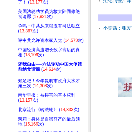
拒绝刊登江泽
了！ (
13,177
次)
美国法轮功学员为救大陆同修绝
食请愿 (
17,821
次)
争鸣：中共从来就没有司法独立
小笑话：张爱
(
13,367
次)
评中共允许资本家入党 (
14,579
次)
中国经济高速增长数字背后的真
相 (
13,106
次)
还我自由──六法轮功中国大使馆
前绝食请愿
(
14,614
次)
知足吧！今年昆明市政府大水才
淹三次 (
14,308
次)
南华早报：被损害的基本权利
(
13,157
次)
北京流行《转法轮》 (
14,833
次)
茉莉：身体是自我尊严的最后领
地 (
15,166
次)