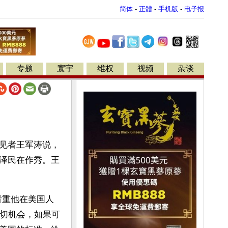
简体
-
正體
-
手机版
-
电子报
专题
寰宇
维权
视频
杂谈
见者王军涛说，
泽民在作秀。王
看重他在美国人
一切机会，如果可