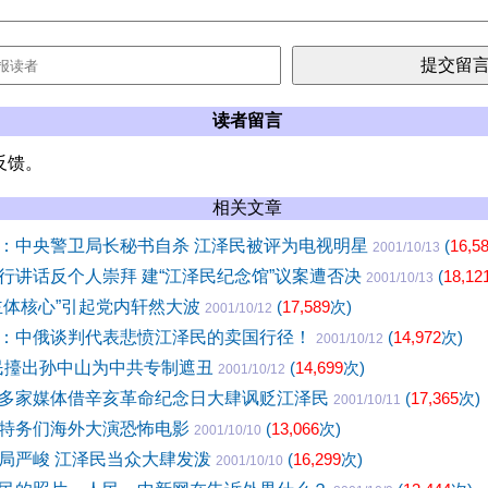
读者留言
反馈。
相关文章
：中央警卫局长秘书自杀 江泽民被评为电视明星
(
16,5
2001/10/13
行讲话反个人崇拜 建“江泽民纪念馆”议案遭否决
(
18,12
2001/10/13
主体核心”引起党内轩然大波
(
17,589
次)
2001/10/12
：中俄谈判代表悲愤江泽民的卖国行径！
(
14,972
次)
2001/10/12
民擡出孙中山为中共专制遮丑
(
14,699
次)
2001/10/12
多家媒体借辛亥革命纪念日大肆讽贬江泽民
(
17,365
次)
2001/10/11
特务们海外大演恐怖电影
(
13,066
次)
2001/10/10
局严峻 江泽民当众大肆发泼
(
16,299
次)
2001/10/10