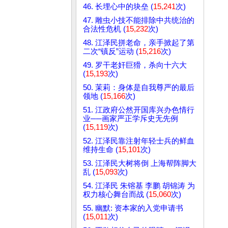
46. 长埋心中的块垒 (
15,241
次)
47. 雕虫小技不能排除中共统治的
合法性危机 (
15,232
次)
48. 江泽民拼老命，亲手掀起了第
二次“镇反”运动 (
15,216
次)
49. 罗干老奸巨猾，杀向十六大
(
15,193
次)
50. 茉莉：身体是自我尊严的最后
领地 (
15,166
次)
51. 江政府公然开国库兴办色情行
业──画家严正学斥史无先例
(
15,119
次)
52. 江泽民靠注射年轻士兵的鲜血
维持生命 (
15,101
次)
53. 江泽民大树将倒 上海帮阵脚大
乱 (
15,093
次)
54. 江泽民 朱镕基 李鹏 胡锦涛 为
权力核心舞台而战 (
15,060
次)
55. 幽默: 资本家的入党申请书
(
15,011
次)