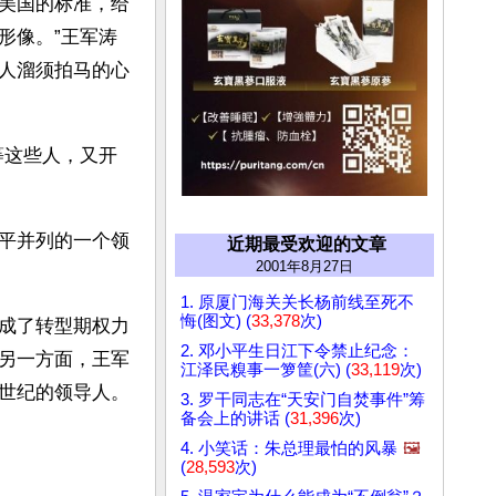
美国的标准，给
形像。”王军涛
人溜须拍马的心
等这些人，又开
平并列的一个领
近期最受欢迎的文章
2001年8月27日
1. 原厦门海关关长杨前线至死不
悔(图文) (
33,378
次)
成了转型期权力
2. 邓小平生日江下令禁止纪念：
另一方面，王军
江泽民糗事一箩筐(六) (
33,119
次)
世纪的领导人。
3. 罗干同志在“天安门自焚事件”筹
备会上的讲话 (
31,396
次)
4. 小笑话：朱总理最怕的风暴
🖼️
(
28,593
次)