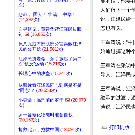
能的话，他要
次)
人们留下一个
悲哉﹐ 国人﹗ 壮哉﹐ 中华﹗
说，江泽民给
(
14,292
次)
态也有关。
自寻短见，董建华帮江泽民拔眼
钉
🖼️
(
16,059
次)
王军涛说：“
原八九戒严部队部分官兵致江泽
民的公开信 (
21,581
次)
始通过搞这种
江泽民拼老命，亲手掀起了第二
次“镇反”运动 (
15,216
次)
王军涛在采访
长埋心中的块垒 (
15,241
次)
导人。江泽民
从照片看江泽民同志到底是不是
王军涛说，江
“同志”？ (
20,553
次)
继承的过渡，
小笑话：临刑前的罗干
🖼️
(
20,679
次)
涛说，江泽民
罗干备氰化物随时准备自裁
文章网址: http://w
(
20,163
次)
打印机版
抢救北京，抢救中国 (
18,091
次)