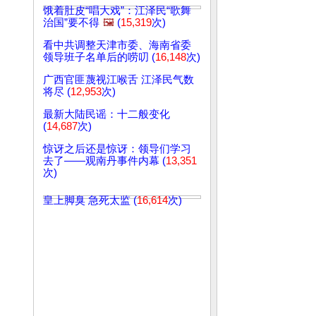
饿着肚皮“唱大戏”：江泽民“歌舞
治国”要不得
🖼️
(
15,319
次)
看中共调整天津市委、海南省委
领导班子名单后的唠叨 (
16,148
次)
广西官匪蔑视江喉舌 江泽民气数
将尽 (
12,953
次)
最新大陆民谣：十二般变化
(
14,687
次)
惊讶之后还是惊讶：领导们学习
去了——观南丹事件内幕 (
13,351
次)
皇上脚臭 急死太监 (
16,614
次)