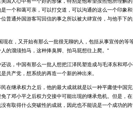
在美国人心中有一个好的形像，特别是他希望按照他所理解的
他是一个和蔼可亲，可以打交道，可以沟通的这么一个印象和
一位普通外国游客写回信的事之所以被大肆宣传，与他手下的
中国现在，又开始有那么一批很无聊的人，包括从事宣传的等
个人的溜须拍马，这种捧臭脚、拍马屁想往上爬。”
中还说，中国有那么一批人想把江泽民塑造成与毛泽东和邓小
或是共产党，想系统的再造一个新的神出来。
泽民在继承权力之后，他的最大成就就是以一种平庸使中国完
避免了邓小平之后权力交接中可能出现的继承危机。但是，在
也没有取得什么突破性的成就，因此也不能说是一个成功的跨
ww.renminbao.com/rmb/articles/2001/8/28/15412.html