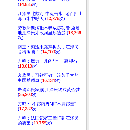
(
14,835
次)
江泽民北戴河“中流击水” 老百姓上
海市水中呼天 (
13,876
次)
劳教所期满拒不释放炼功者 避暑
地江泽民才敢河里尽逍遥 (
13,266
次)
南玉：穷途末路拜树头，江泽民
唔得闲喽！ (
14,000
次)
方鸣：魔力非凡的“七一”裹脚布
(
13,818
次)
哀华民：可钦可敬、流芳千古的
中国总领事 (
16,134
次)
击垮邓氏家族 江泽民终成黄金梦
(
25,800
次)
方鸣：“不露内秀”和“不漏露羞”
(
17,382
次)
方鸣：法国记者三拳打到江泽民
的要害 (
13,758
次)