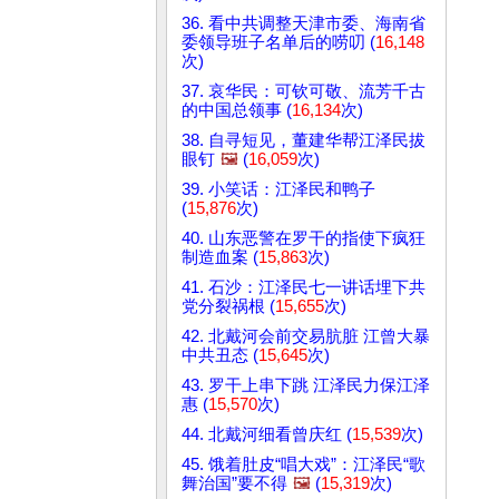
36. 看中共调整天津市委、海南省
委领导班子名单后的唠叨 (
16,148
次)
37. 哀华民：可钦可敬、流芳千古
的中国总领事 (
16,134
次)
38. 自寻短见，董建华帮江泽民拔
眼钉
🖼️
(
16,059
次)
39. 小笑话：江泽民和鸭子
(
15,876
次)
40. 山东恶警在罗干的指使下疯狂
制造血案 (
15,863
次)
41. 石沙：江泽民七一讲话埋下共
党分裂祸根 (
15,655
次)
42. 北戴河会前交易肮脏 江曾大暴
中共丑态 (
15,645
次)
43. 罗干上串下跳 江泽民力保江泽
惠 (
15,570
次)
44. 北戴河细看曾庆红 (
15,539
次)
45. 饿着肚皮“唱大戏”：江泽民“歌
舞治国”要不得
🖼️
(
15,319
次)