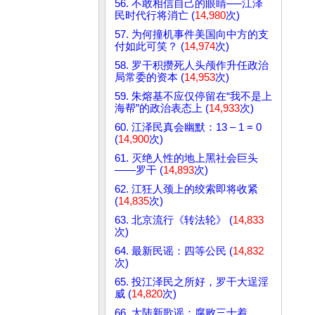
56. 不敢相信自己的眼睛──江泽
民时代行将消亡 (
14,980
次)
57. 为何撞机事件美国向中方的支
付如此可笑？ (
14,974
次)
58. 罗干积攒死人头颅作升任政治
局常委的资本 (
14,953
次)
59. 朱熔基不应仅停留在“我不是上
海帮”的政治表态上 (
14,933
次)
60. 江泽民真会幽默：13 – 1 = 0
(
14,900
次)
61. 灭绝人性的地上黑社会巨头
——罗干 (
14,893
次)
62. 江狂人颈上的绞索即将收紧
(
14,835
次)
63. 北京流行《转法轮》 (
14,833
次)
64. 最新民谣：四等公民 (
14,832
次)
65. 投江泽民之所好，罗干大逞淫
威 (
14,820
次)
66. 大陆新歌谣：腐败三十着