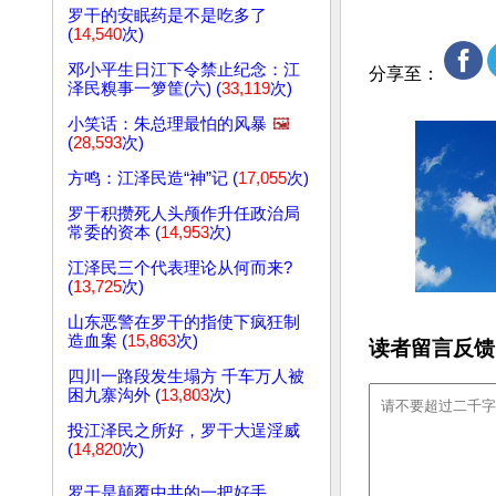
罗干的安眠药是不是吃多了
(
14,540
次)
邓小平生日江下令禁止纪念：江
分享至：
泽民糗事一箩筐(六) (
33,119
次)
小笑话：朱总理最怕的风暴
🖼️
(
28,593
次)
方鸣：江泽民造“神”记 (
17,055
次)
罗干积攒死人头颅作升任政治局
常委的资本 (
14,953
次)
江泽民三个代表理论从何而来?
(
13,725
次)
山东恶警在罗干的指使下疯狂制
造血案 (
15,863
次)
读者留言反馈
四川一路段发生塌方 千车万人被
困九寨沟外 (
13,803
次)
投江泽民之所好，罗干大逞淫威
(
14,820
次)
罗干是颠覆中共的一把好手