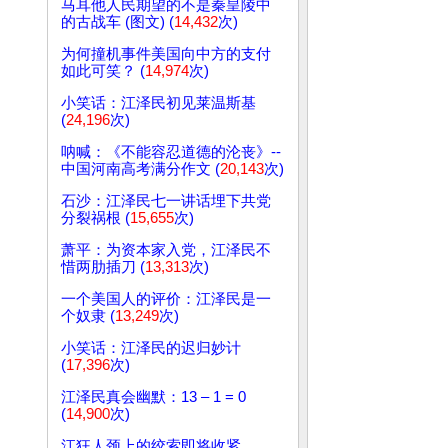
马耳他人民期望的不是秦皇陵中
的古战车 (图文) (
14,432
次)
为何撞机事件美国向中方的支付
如此可笑？ (
14,974
次)
小笑话：江泽民初见莱温斯基
(
24,196
次)
呐喊：《不能容忍道德的沦丧》--
中国河南高考满分作文 (
20,143
次)
石沙：江泽民七一讲话埋下共党
分裂祸根 (
15,655
次)
萧平：为资本家入党，江泽民不
惜两肋插刀 (
13,313
次)
一个美国人的评价：江泽民是一
个奴隶 (
13,249
次)
小笑话：江泽民的迟归妙计
(
17,396
次)
江泽民真会幽默：13 – 1 = 0
(
14,900
次)
江狂人颈上的绞索即将收紧