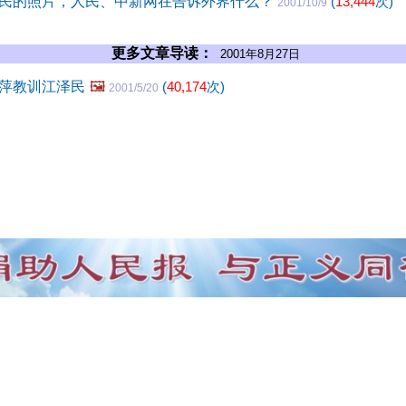
民的照片，人民、中新网在告诉外界什么？
(
13,444
次)
2001/10/9
更多文章导读：
2001年8月27日
萍教训江泽民
🖼️
(
40,174
次)
2001/5/20