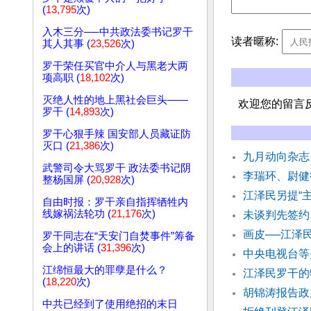
(
13,795
次)
入木三分──中共政法委书记罗干
读者暱称:
其人其事 (
23,526
次)
罗干荣任买官中介人与黑老大两
项高职 (
18,102
次)
灭绝人性的地上黑社会巨头——
欢迎您的留言
罗干 (
14,893
次)
罗干心狠手辣 国安部人员藏证防
灭口 (
21,386
次)
九月动向杂志
武警司令大骂罗干 政法委书记阴
李瑞环、尉健
整杨国屏 (
20,928
次)
江泽民另提“
自由时报：罗干亲自指挥牺牲内
线嫁祸法轮功 (
21,176
次)
未谈判先签约
画皮──江泽
罗干同志在“天安门自焚事件”筹备
会上的讲话 (
31,396
次)
中央电视台等
江绵恒最大的罪孽是什么？
江泽民罗干的
(
18,220
次)
胡锦涛报告政
中共已经到了使用绝招的末日