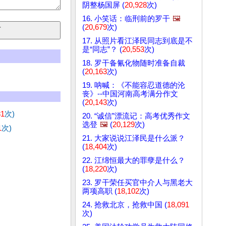
阴整杨国屏 (
20,928
次)
16. 小笑话：临刑前的罗干
🖼️
(
20,679
次)
17. 从照片看江泽民同志到底是不
是“同志”？ (
20,553
次)
18. 罗干备氰化物随时准备自裁
(
20,163
次)
19. 呐喊：《不能容忍道德的沦
丧》--中国河南高考满分作文
(
20,143
次)
81
次)
20. “诚信”漂流记：高考优秀作文
选登
🖼️
(
20,129
次)
1
次)
21. 大家说说江泽民是什么派？
(
18,404
次)
22. 江绵恒最大的罪孽是什么？
(
18,220
次)
23. 罗干荣任买官中介人与黑老大
两项高职 (
18,102
次)
24. 抢救北京，抢救中国 (
18,091
次)