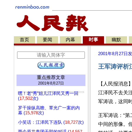
首页
要闻
内幕
时事
幽默
2001年8月27日
王军涛评析
重点推荐文章
2001年8月27日
【人民报消息
江泽民不去关
嘿！老“秀”姐儿江泽民又秀一回
(
17,502
次)
军涛说，这同
罗干操纵高瞻、覃光广一案的内
幕 (
15,978
次)
王军涛说：“
小笑话：江泽民下连队 (
18,727
次)
中间的形像。
两个原共青团干部的对话 (
14,557