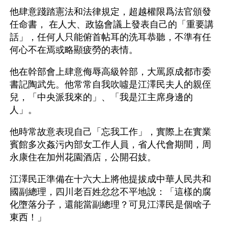
他肆意踐踏憲法和法律規定，超越權限爲法官頒發
任命書， 在人大、政協會議上發表自己的「重要講
話」，任何人只能俯首帖耳的洗耳恭聽，不準有任
何心不在焉或略顯疲勞的表情。
他在幹部會上肆意侮辱高級幹部，大罵原成都市委
書記陶武先。他常常自我吹噓是江澤民夫人的親侄
兒，「中央派我來的」、「我是江主席身邊的
人」。
他時常故意表現自己「忘我工作」，實際上在實業
賓館多次姦污內部女工作人員，省人代會期間，周
永康住在加州花園酒店，公開召妓。
江澤民正準備在十六大上將他提拔成中華人民共和
國副總理，四川老百姓忿忿不平地說：「這樣的腐
化墮落分子，還能當副總理？可見江澤民是個啥子
東西！」