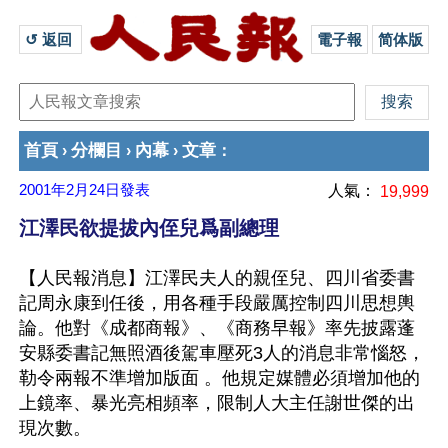
↺ 返回 
電子報
简体版
首頁
分欄目
內幕
文章
›
›
›
：
2001年2月24日
發表
人氣：
19,999
江澤民欲提拔內侄兒爲副總理
【人民報消息】江澤民夫人的親侄兒、四川省委書
記周永康到任後，用各種手段嚴厲控制四川思想輿
論。他對《成都商報》、《商務早報》率先披露蓬
安縣委書記無照酒後駕車壓死3人的消息非常惱怒，
勒令兩報不準增加版面 。他規定媒體必須增加他的
上鏡率、暴光亮相頻率，限制人大主任謝世傑的出
現次數。