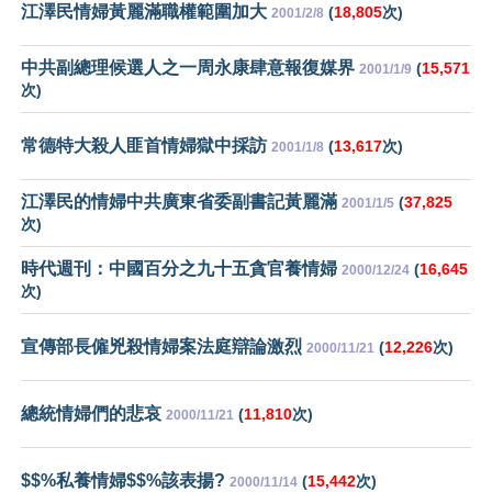
江澤民情婦黃麗滿職權範圍加大
(
18,805
次)
2001/2/8
中共副總理候選人之一周永康肆意報復媒界
(
15,571
2001/1/9
次)
常德特大殺人匪首情婦獄中採訪
(
13,617
次)
2001/1/8
江澤民的情婦中共廣東省委副書記黃麗滿
(
37,825
2001/1/5
次)
時代週刊：中國百分之九十五貪官養情婦
(
16,645
2000/12/24
次)
宣傳部長僱兇殺情婦案法庭辯論激烈
(
12,226
次)
2000/11/21
總統情婦們的悲哀
(
11,810
次)
2000/11/21
$$%私養情婦$$%該表揚?
(
15,442
次)
2000/11/14