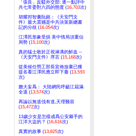
「張良」反駁外交部: 逐一點評中
共七常委對六四的態度 (
16,703
次)
胡耀邦智囊阮銘：《天安門文
件》最大震撼是中共決策新總書
記的分歧 (
16,054
次)
江澤民形象受損 美中情局須重估
局勢 (
15,100
次)
真的猛士敢於正視淋漓的鮮血 --
《天安門文件》序言 (
15,168
次)
從美候任勞工部長宣佈放棄已獲
提名看江澤民應立即下臺 (
13,593
次)
膽大妄爲： 大陸網民呼籲江屆滿
全退 (
13,574
次)
再論以無道伐有道,天理難容
(
15,472
次)
13歲少女是怎樣成爲公安棘手的
江洋大盜的？ (
16,616
次)
真實的故事 (
13,825
次)