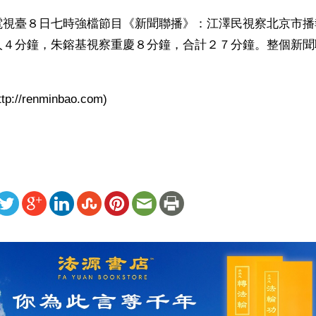
電視臺８日七時強檔節目《新聞聯播》：江澤民視察北京市播
人４分鐘，朱鎔基視察重慶８分鐘，合計２７分鐘。整個新聞
://renminbao.com)
ww.renminbao.com/rmb/articles/2001/1/9/9496b.html