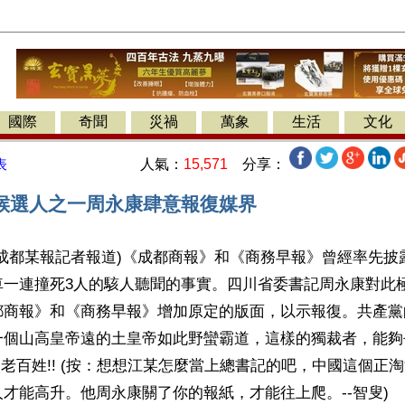
國際
奇聞
災禍
萬象
生活
文化
人氣：
15,571
分享：
表
候選人之一周永康肆意報復媒界
(成都某報記者報道)《成都商報》和《商務早報》曾經率先披
車一連撞死3人的駭人聽聞的事實。四川省委書記周永康對此
都商報》和《商務早報》增加原定的版面，以示報復。共產黨
一個山高皇帝遠的土皇帝如此野蠻霸道，這樣的獨裁者，能夠
川老百姓!! (按：想想江某怎麼當上總書記的吧，中國這個正
才能高升。他周永康關了你的報紙，才能往上爬。--智叟)