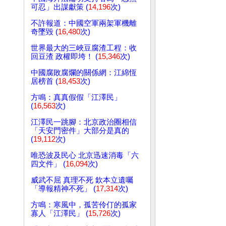
可忍」出謀獻策 (
14,196
次)
不許報道：中國空軍兩架軍機離
奇墜毀 (
16,480
次)
世界最大的三峽豆腐渣工程：收
回豆渣 政權即垮！ (
15,346
次)
中國腐敗腐爛的關係網：江綿恆
居榜首 (
18,453
次)
方鳴：真真假假「江澤民」
(
16,563
次)
江澤民一跳腳：北京政治圈相信
「天安門密件」大部分是真的
(
19,112
次)
唯恐波及民心 北京迅速消毒「六
四文件」 (
16,094
次)
威武不屈 真理不死 欽本立遺囑
「導報精神不死」 (
17,314
次)
方鳴：寒風中，孤苦伶仃的孤家
寡人「江澤民」 (
15,726
次)