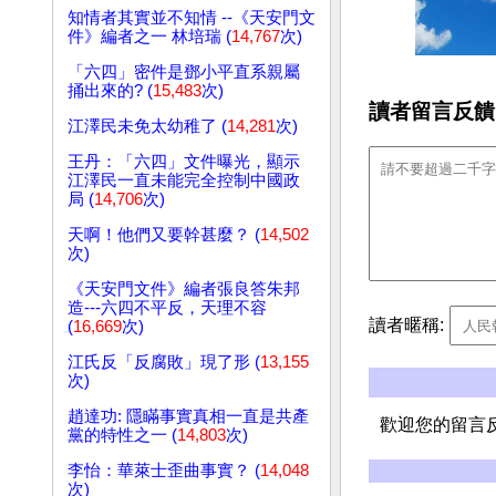
知情者其實並不知情 --《天安門文
件》編者之一 林培瑞 (
14,767
次)
「六四」密件是鄧小平直系親屬
捅出來的? (
15,483
次)
讀者留言反饋
江澤民未免太幼稚了 (
14,281
次)
王丹：「六四」文件曝光，顯示
江澤民一直未能完全控制中國政
局 (
14,706
次)
天啊！他們又要幹甚麼？ (
14,502
次)
《天安門文件》編者張良答朱邦
造---六四不平反，天理不容
讀者暱稱:
(
16,669
次)
江氏反「反腐敗」現了形 (
13,155
次)
趙達功: 隱瞞事實真相一直是共產
歡迎您的留言
黨的特性之一 (
14,803
次)
李怡：華萊士歪曲事實？ (
14,048
次)