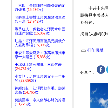
「六四」是顆隨時可能引爆的定
　　中共中央
時炸彈 (
15,296
次)
鵬接見南美某
老將軍上書對江澤民腐敗治軍強
烈不滿 (
17,743
次)
０分鐘。
戰爭狂人：獨裁者江澤民拿中國
命運作兒戲 (
15,067
次)
摘自(大參考)(http
蛀蟲！江澤民用百億美元誘俄介
文章網址: http://w
入臺海爭端 (
15,395
次)
打印機版
軍委主席愛腐敗：張萬年痛指軍
隊十大隱患 (
15,886
次)
王瑞林上將公開批「三個代表」
(
24,781
次)
分享至：
小笑話：足夠江澤民父子一年用
的 (
23,686
次)
神經錯亂：江澤民欲與毛、鄧試
比高 (
14,765
次)
莫談國事！令人痛徹心肺的冷漠
(
13,725
次)