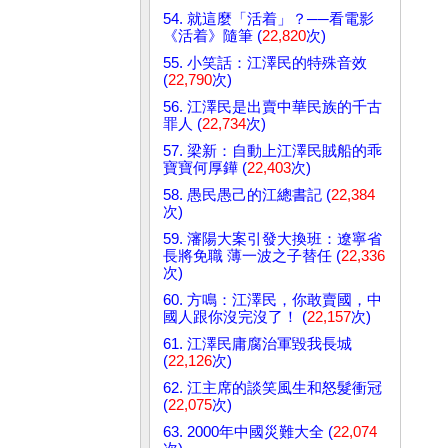
54. 就這麼「活着」？──看電影
《活着》隨筆 (
22,820
次)
55. 小笑話：江澤民的特殊音效
(
22,790
次)
56. 江澤民是出賣中華民族的千古
罪人 (
22,734
次)
57. 梁新：自動上江澤民賊船的乖
寶寶何厚鏵 (
22,403
次)
58. 愚民愚己的江總書記 (
22,384
次)
59. 瀋陽大案引發大換班：遼寧省
長將免職 薄一波之子替任 (
22,336
次)
60. 方鳴：江澤民，你敢賣國，中
國人跟你沒完沒了！ (
22,157
次)
61. 江澤民庸腐治軍毀我長城
(
22,126
次)
62. 江主席的談笑風生和怒髮衝冠
(
22,075
次)
63. 2000年中國災難大全 (
22,074