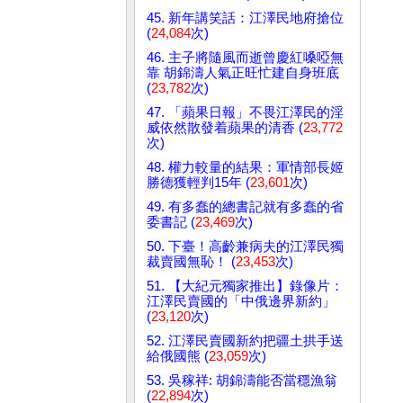
45. 新年講笑話：江澤民地府搶位
(
24,084
次)
46. 主子將隨風而逝曾慶紅嗓啞無
靠 胡錦濤人氣正旺忙建自身班底
(
23,782
次)
47. 「蘋果日報」不畏江澤民的淫
威依然散發着蘋果的清香 (
23,772
次)
48. 權力較量的結果：軍情部長姬
勝德獲輕判15年 (
23,601
次)
49. 有多蠢的總書記就有多蠢的省
委書記 (
23,469
次)
50. 下臺！高齡兼病夫的江澤民獨
裁賣國無恥！ (
23,453
次)
51. 【大紀元獨家推出】錄像片：
江澤民賣國的「中俄邊界新約」
(
23,120
次)
52. 江澤民賣國新約把疆土拱手送
給俄國熊 (
23,059
次)
53. 吳稼祥: 胡錦濤能否當穩漁翁
(
22,894
次)