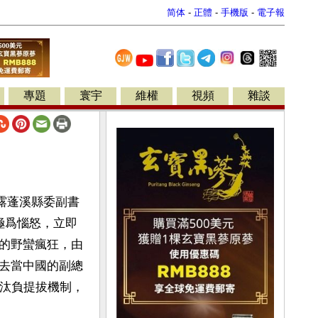
简体
-
正體
-
手機版
-
電子報
專題
寰宇
維權
視頻
雜談
露蓬溪縣委副書
極爲惱怒，立即
的野蠻瘋狂，由
去當中國的副總
淘汰負提拔機制，