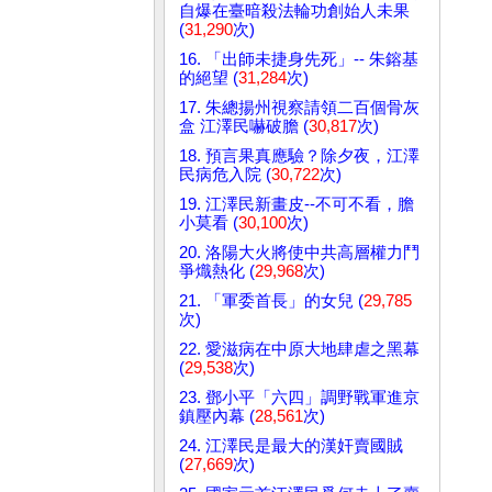
自爆在臺暗殺法輪功創始人未果
(
31,290
次)
16. 「出師未捷身先死」-- 朱鎔基
的絕望 (
31,284
次)
17. 朱總揚州視察請領二百個骨灰
盒 江澤民嚇破膽 (
30,817
次)
18. 預言果真應驗？除夕夜，江澤
民病危入院 (
30,722
次)
19. 江澤民新畫皮--不可不看，膽
小莫看 (
30,100
次)
20. 洛陽大火將使中共高層權力鬥
爭熾熱化 (
29,968
次)
21. 「軍委首長」的女兒 (
29,785
次)
22. 愛滋病在中原大地肆虐之黑幕
(
29,538
次)
23. 鄧小平「六四」調野戰軍進京
鎮壓內幕 (
28,561
次)
24. 江澤民是最大的漢奸賣國賊
(
27,669
次)