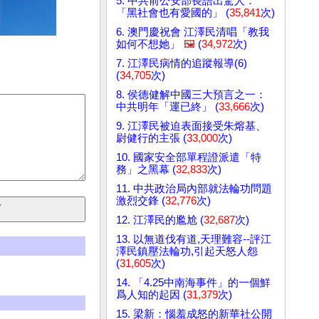
5. 中共前公安部長語出驚人：
「黑社會也有愛國的」 (
35,841
次)
6. 澳門慶祝會 江澤民清唱「教我
如何不想她」
🖼️
(
34,972
次)
7. 江澤民病情的追蹤報導(6)
(
34,705
次)
8. 侯德健解中國三大預言之一：
中共明年「運已終」 (
33,666
次)
9. 江澤民被迫表面接受朱熔基、
尉健行的主張 (
33,000
次)
10. 國家安全部單程證派遣「特
務」之黑幕 (
32,833
次)
11. 中共政治局內部就法輪功問題
激烈交鋒 (
32,776
次)
12. 江澤民的尷尬 (
32,687
次)
13. 以無道伐有道,天理難容--評江
澤民鎮壓法輪功,引起天怒人怨
(
31,605
次)
14. 「4.25中南海事件」的一個鮮
爲人知的起因 (
31,379
次)
15. 梁新：惱羞成怒的新華社公開