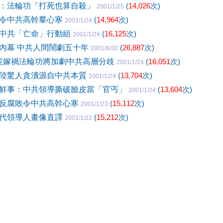
：法輪功「打死也算自殺」
(
14,026
次)
2001/1/25
令中共高幹羣心寒
(
14,964
次)
2001/1/24
中共「亡命」行動組
(
16,125
次)
2001/1/24
內幕 中共人間鬧劇五十年
(
26,887
次)
2001/6/30
慘案嫁禍法輪功將加劇中共高層分歧
(
16,051
次)
2001/1/24
陸驚人貪瀆源自中共本質
(
13,704
次)
2001/1/24
鮮事：中共領導撕破臉皮當「官丐」
(
13,604
次)
2001/1/24
反腐敗令中共高幹心寒
(
15,112
次)
2001/1/23
代領導人畫像直譯
(
15,212
次)
2001/1/22