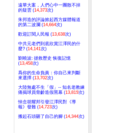
遠華大案，人們心中一團散不掉
的疑雲 (
14,373
次)
朱邦造的評論掀起西方媒體報道
的第二波瀾 (
14,664
次)
歡迎訂閱人民報 (
13,638
次)
中共元老們到底欣賞江澤民的什
麼? (
14,141
次)
劉曉波: 拯救歷史 恢復記憶
(
13,458
次)
爲你的生命負責：你自己來判斷
來選擇 (
13,702
次)
大陸無處不生「假」-- 知名老教練
痛揭球員骨齡造假黑幕 (
13,819
次)
悼念胡耀邦引發江澤民對《導
報》發難 (
14,723
次)
搬起石頭砸了自己的腳 (
14,344
次)