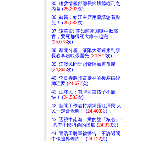
35. 總參情報部部長姬勝德輕刑之
內幕 (
25,203
次)
36. 御醫，給江主席用藥請悠着點
兒！ (
25,082
次)
37. 遠華案: 莊如順死囚獄中揪高
官，要死都得死大家一起完
(
25,078
次)
38. 新聞分析：瀋陽大案連累到李
長春李鐵映張國光 (
24,972
次)
39. 江澤民問計趙紫陽如何反腐
(
24,865
次)
40. 李長春將步賈慶林的後塵破碎
總理夢 (
24,672
次)
41. 江澤民：有牌坊當婊子不痛
快！ (
24,583
次)
42. 新聞工作者持續揭露江澤民 人
民一定會覺醒！ (
24,403
次)
43. 透視中南海：黨的雙「核心」-
-具有中國特色的怪胎 (
24,333
次)
44. 遲浩田將軍被警告：不許過問
中俄邊界條約！ (
24,122
次)