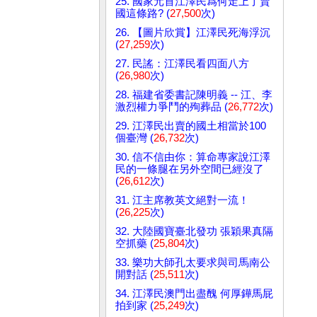
25. 國家元首江澤民爲何走上了賣
國這條路? (
27,500
次)
26. 【圖片欣賞】江澤民死海浮沉
(
27,259
次)
27. 民謠：江澤民看四面八方
(
26,980
次)
28. 福建省委書記陳明義 -- 江、李
激烈權力爭鬥的殉葬品 (
26,772
次)
29. 江澤民出賣的國土相當於100
個臺灣 (
26,732
次)
30. 信不信由你：算命專家說江澤
民的一條腿在另外空間已經沒了
(
26,612
次)
31. 江主席教英文絕對一流！
(
26,225
次)
32. 大陸國寶臺北發功 張穎果真隔
空抓藥 (
25,804
次)
33. 樂功大師孔太要求與司馬南公
開對話 (
25,511
次)
34. 江澤民澳門出盡醜 何厚鏵馬屁
拍到家 (
25,249
次)