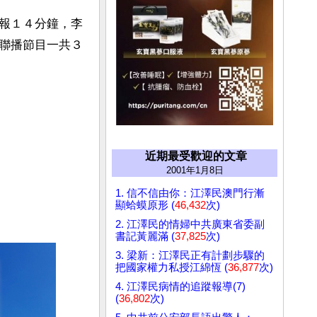
報１４分鐘，李
聯播節目一共３
近期最受歡迎的文章
2001年1月8日
1. 信不信由你：江澤民澳門行漸
顯蛤蟆原形 (
46,432
次)
2. 江澤民的情婦中共廣東省委副
書記黃麗滿 (
37,825
次)
3. 梁新：江澤民正有計劃步驟的
把國家權力私授江綿恆 (
36,877
次)
4. 江澤民病情的追蹤報導(7)
(
36,802
次)