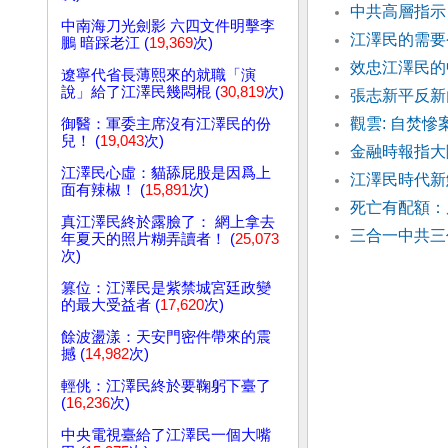
中共高層指示
中南海刀光劍影 六四文件明擊李
江澤民的需要
鵬 暗踩老江 (
19,369
次)
效忠江澤民的
遼寧代省長薄熙來的就職「演
說」給了江澤民幾悶棍 (
30,819
次)
張志新平反新
觀雲: 自焚
御醫：軍委主席沒有江澤民的份
兒！ (
19,043
次)
金融時報指大
江澤民心虛：貓舔屁股是因爲上
江澤民時代新
面有辣椒！ (
15,891
次)
死亡有配額：
真江澤民終於露臉了： 網上拿去
三合一中共三
年夏天的照片糊弄讀者！ (
25,073
次)
篡位：江澤民是紫禁城宮廷政變
的最大受益者 (
17,620
次)
餘波盪漾：天安門密件帶來的震
撼 (
14,982
次)
輕佻：江澤民終於要鞠躬下臺了
(
16,236
次)
中央電視臺給了江澤民一個大嘴