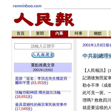
首頁
要聞
內幕
時事
幽默
2001年1月8日
發
中共副總理
重點推薦文章
2001年1月8日
【人民報訊】
記酒後無照駕
是誰「提名」李洪志先生獲諾貝
爾和平獎 (
63,353
次)
勒令不準《成
法輪功顯神蹟 燭光旋出法輪
此可見一斑。
(
18,691
次)
理嗎? 救救四
最具震撼性的兩宗軍民衝突事件
就是要這樣的人
(
17,049
次)