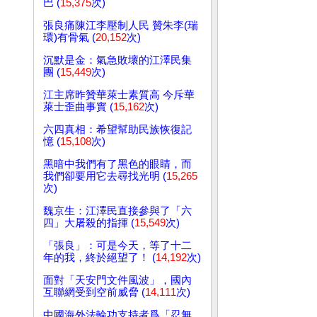
巴 (
15,375
次)
張良痛陳江李壓制人民 贊朱李(瑞
環)有骨氣 (
20,152
次)
沉默是金：氣急敗壞的江澤民集
團 (
15,449
次)
江主席昨贊華萊士素質高 今斥華
萊士歪曲事實 (
15,162
次)
六四真相：希望幫助民族恢復記
憶 (
15,108
次)
黑暗中我們有了黑色的眼睛，而
我們卻要用它去尋找光明 (
15,265
次)
魏京生：江澤民直接參與了「六
四」大屠殺的指揮 (
15,549
次)
「張良」：可是今天，等了十二
年的我，終於絕望了！ (
14,192
次)
面對「天安門文件風波」，國內
互聯網受到空前威脅 (
14,111
次)
中國海外法輪功支持者爲「忍無