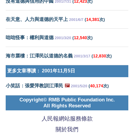
沒有道德與信用的中國
(
12,423
次)
2001/7/31
在天意、人力與道德的天平上
(
14,381
次)
2001/6/7
咄咄怪事：權利與道德
(
12,540
次)
2001/3/20
海市蜃樓：江澤民以道德的名義
(
12,830
次)
2001/3/17
更多文章導讀：
2001年11月5日
小笑話：張愛萍教訓江澤民
🖼️
(
40,174
次)
2001/5/20
Copyright© RMB Public Foundation Inc.
All Rights Reserved
人民報網站服務條款
關於我們