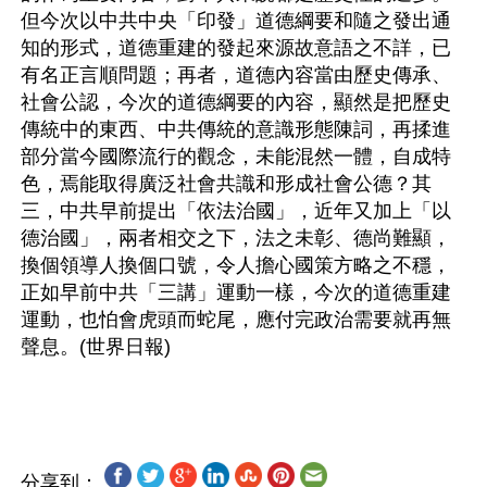
但今次以中共中央「印發」道德綱要和隨之發出通
知的形式，道德重建的發起來源故意語之不詳，已
有名正言順問題；再者，道德內容當由歷史傳承、
社會公認，今次的道德綱要的內容，顯然是把歷史
傳統中的東西、中共傳統的意識形態陳詞，再揉進
部分當今國際流行的觀念，未能混然一體，自成特
色，焉能取得廣泛社會共識和形成社會公德？其
三，中共早前提出「依法治國」，近年又加上「以
德治國」，兩者相交之下，法之未彰、德尚難顯，
換個領導人換個口號，令人擔心國策方略之不穩，
正如早前中共「三講」運動一樣，今次的道德重建
運動，也怕會虎頭而蛇尾，應付完政治需要就再無
聲息。(世界日報)
分享到：