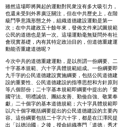
雖然這場即將興起的運動對民衆沒有多大吸引力，
也還未受到外界廣泛關注，但在中共歷史上，在階
級鬥爭意識形態之外，組織道德建設運動是第一
次；在中共建政五十餘年來，發佈文件來試圖規範
公民的道德也是第一次。這場運動毫無疑問外有社
會現實基礎，內有其特定政治目的，但道德重建運
動能否重建道德呢？
今次中共的道德重建運動，是以所謂一份綱要、二
十字基本規範、六十字具體規範組成。一份綱要即
九千字的公民道德建設實施綱要，包括公民道德建
設的重要性、公民道德建設的指導思想和方針原則
等八個部份；二十字基本規範即綱要中提出的「愛
國守法、明禮誠信、團結友善、勤儉自強、敬業奉
獻」二十個字的基本道德規範；六十字具體規範即
以六十個字概括綱要提出的公民道德建設的主要內
容。這份綱要包括二十字六十字，都是在江澤民提
出「以德治國」之後，授命組織專門「道德」秀才