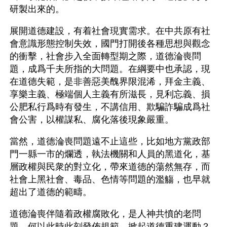
研製出來的。
展開道德建設，有着社會現實需求。在中共原有社
會意識形態控制失效，國門打開後各種思想與觀念
的衝擊，社會步入全面轉型期之際，道德淪喪問
題，成爲千夫所指的大問題。在綱要中也承認，現
在道德失範，是非善惡美醜界限混浠，拜金主義、
享樂主義、極端個人主義有所滋長，見利忘義、損
公肥私行爲時有發生，不講信用、欺騙詐騙成爲社
會公害，以權謀私、腐化落後現象嚴重。
當然，道德淪喪問題遠不止這些，比如地方黨政部
門一縣一市的爛透，執法機關和人員的黑道化，基
層政權與民衆的對立化，帶來道德的蕩然無存，而
社會上黑社會、毒品、色情等問題的濫觴，也早就
超出了道德的範疇。
道德淪喪伴隨着政權腐敗化，是人神共憤的老問
題，何以此時此刻發佈規範，掀起道德重建運動？