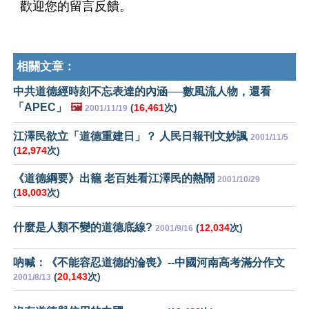
歡迎您的留言反饋。
相關文章：
中共道德經時刻不忘表達的內涵──數風流人物，還看
「APEC」
🖼️
(
16,461
次)
2001/11/19
江澤民欲立「道德重建日」？ 人民日報刊文妙諷
2001/11/5
(
12,974
次)
《道德綱要》出籠 老百姓看江澤民的熱鬧
2001/10/29
(
18,003
次)
什麼是人類不變的道德底線?
(
12,034
次)
2001/9/16
吶喊：《不能容忍道德的淪喪》--中國河南高考滿分作文
(
20,143
次)
2001/8/13