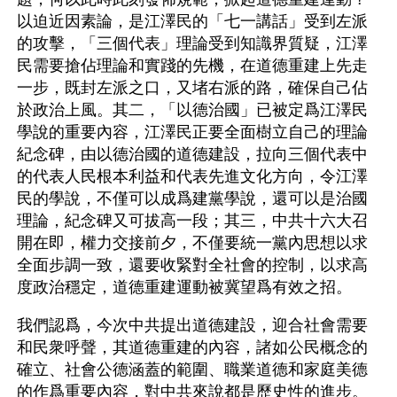
以迫近因素論，是江澤民的「七一講話」受到左派
的攻擊，「三個代表」理論受到知識界質疑，江澤
民需要搶佔理論和實踐的先機，在道德重建上先走
一步，既封左派之口，又堵右派的路，確保自己佔
於政治上風。其二，「以德治國」已被定爲江澤民
學說的重要內容，江澤民正要全面樹立自己的理論
紀念碑，由以德治國的道德建設，拉向三個代表中
的代表人民根本利益和代表先進文化方向，令江澤
民的學說，不僅可以成爲建黨學說，還可以是治國
理論，紀念碑又可拔高一段；其三，中共十六大召
開在即，權力交接前夕，不僅要統一黨內思想以求
全面步調一致，還要收緊對全社會的控制，以求高
度政治穩定，道德重建運動被冀望爲有效之招。
我們認爲，今次中共提出道德建設，迎合社會需要
和民衆呼聲，其道德重建的內容，諸如公民概念的
確立、社會公德涵蓋的範圍、職業道德和家庭美德
的作爲重要內容，對中共來說都是歷史性的進步。