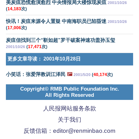
美炭疽恐慌愈演愈烈 中央情报局大楼惊现炭疽
2001/10/26
(
14,183
次)
快讯！炭疽来源令人置疑 中南海职员已陷昏迷
2001/10/26
(
17,006
次)
炭疽信找到三个“靳如超”罗干破案神速功盖孙玉玺
(
17,471
次)
2001/10/26
更多文章导读：
2001年10月28日
小笑话：张爱萍教训江泽民
🖼️
(
40,174
次)
2001/5/20
Copyright© RMB Public Foundation Inc.
All Rights Reserved
人民报网站服务条款
关于我们
反馈信箱：
editor@renminbao.com