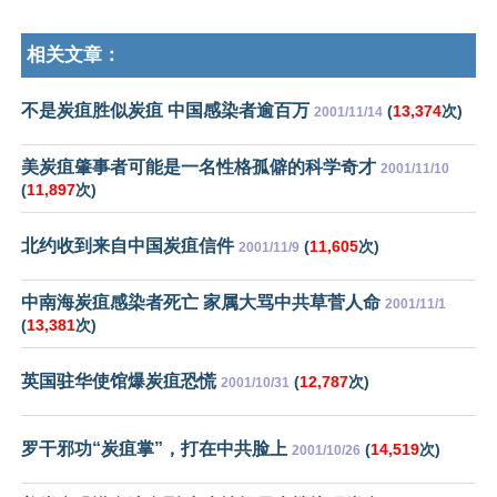
相关文章：
不是炭疽胜似炭疽 中国感染者逾百万
(
13,374
次)
2001/11/14
美炭疽肇事者可能是一名性格孤僻的科学奇才
2001/11/10
(
11,897
次)
北约收到来自中国炭疽信件
(
11,605
次)
2001/11/9
中南海炭疽感染者死亡 家属大骂中共草菅人命
2001/11/1
(
13,381
次)
英国驻华使馆爆炭疽恐慌
(
12,787
次)
2001/10/31
罗干邪功“炭疽掌”，打在中共脸上
(
14,519
次)
2001/10/26