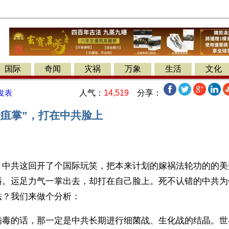
国际
奇闻
灾祸
万象
生活
文化
人气：
14,519
分享：
发表
炭疽掌”，打在中共脸上
】中共这回开了个国际玩笑，把本来计划的嫁祸法轮功的的美
播。运足力气一掌出去，却打在自己脸上。死不认错的中共为
法？我们来做个分析：
病毒的话，那一定是中共长期进行细菌战、生化战的结晶。世