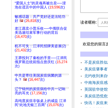
“爱国人士”的灵魂再被出卖──浸
泡在谎言中的中国人 (
19,596
次)
敏感话题：共产党好还是法轮功
好
🖼️
(
26,818
次)
读者暱称:
老江愿卖小普乐收──中俄联合促
美迅速结束军事行动的背后
(
16,470
次)
欢迎您的留言
机不可失：江泽民招牌美姿展(2)
(
21,432
次)
王莽投到了秦桧的手里──江泽民
俄罗斯总统前指点曾庆红 (
15,274
不是炭疽胜似
次)
美炭疽肇事者
中共是寄往美国炭疽病菌的源
北约收到来自
头？
🖼️
(
16,447
次)
中南海炭疽感
辽宁锦州的炭疽病给中共一记响
英国驻华使
亮的耳光 (
17,156
次)
美炭疽恐慌愈
高纯度炭疽非饭桌上的咸盐 江泽
快讯！炭疽来
民“此地无银三百两” (
15,076
次)