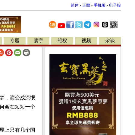
简体
-
正體
-
手机版
-
电子报
专题
寰宇
维权
视频
杂谈
梦，演变成流氓
何会在短短一个
界上只有几个国