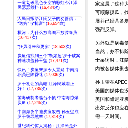
一道划破黑色夜空的彩虹令江泽
家发展了这种
民瑟瑟颤抖 (
16,434
次)
可顺藤摸瓜，
人民日报给江氏父子的劝善信：
展并已经具备
“送穷”与“抢富” (
16,694
次)
强烈反弹。
横河：为什么放高瞻不放滕春燕
(
16,417
次)
另外就是病毒
“狂风引来秋更凉” (
18,503
次)
当然，亦不排
炭疽信找到三个“靳如超”罗干破案
士采访时，江
神速功盖孙玉玺 (
17,471
次)
内被各媒体删
快讯！炭疽来源令人置疑 中南海
职员已陷昏迷 (
17,006
次)
孙玉玺在APE
罗干礼让的高帽 江泽民戴着正
好！ (
17,735
次)
美国的媒体也
菌毒研制者瀛台不慎 中南海惊爆
美国和肯尼亚
炭疽 (
17,245
次)
出尔反尔也应
中南海夜半遭炭疽攻击 孙玉玺成
需一天时间。
罗干替罪羔羊 (
17,314
次)
世纪科幻惊人揭秘：江泽民是外