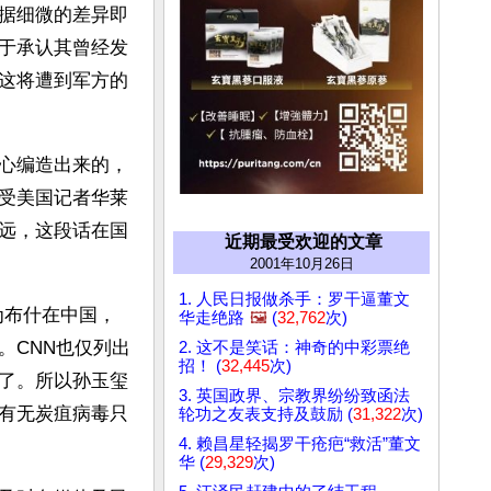
据细微的差异即
于承认其曾经发
这将遭到军方的
心编造出来的，
受美国记者华莱
远，这段话在国
近期最受欢迎的文章
2001年10月26日
1. 人民日报做杀手：罗干逼董文
为布什在中国，
华走绝路
🖼️
(
32,762
次)
。CNN也仅列出
2. 这不是笑话：神奇的中彩票绝
招！ (
32,445
次)
了。所以孙玉玺
3. 英国政界、宗教界纷纷致函法
有无炭疽病毒只
轮功之友表支持及鼓励 (
31,322
次)
4. 赖昌星轻揭罗干疮疤“救活”董文
华 (
29,329
次)