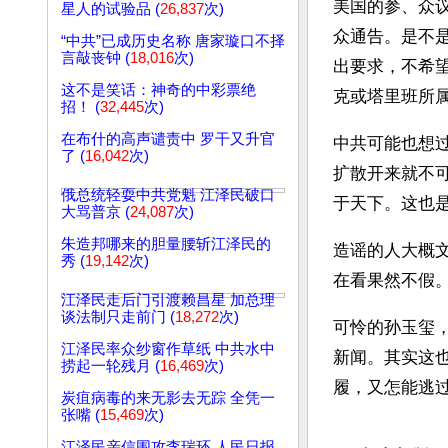
美国的参、众
星人的试验品 (
26,837
次)
众通告。是不
“中共”已成历史名称 唐家璇口不择
言敲丧钟 (
18,016
次)
出要求，不希
这不是笑话：神奇的中彩票绝
克或塔里班所
招！ (
32,445
次)
在布什的高声谴责中 罗干又升官
中共可能也想
了 (
16,042
次)
扩散开来就不
俄总统轻耍中共党魁 江泽民破口
于天下。这也
大骂普京 (
24,087
次)
朱造邦哪来的胆量腰斩江泽民的
造谣的人大概
秀 (
19,142
次)
在看果然不假
江泽民走后门引渡赖昌星 加总理
谈法制只走前门 (
18,272
次)
可怜的孙玉玺
江泽民率众纱窗作草纸 中共水中
新闻。其实这
捞起一轮残月 (
16,469
次)
履，又怎能逃
炭疽病毒的来无影去无踪 全凭一
张嘴 (
15,469
次)
文章网址: http://w
江泽民亲信围攻李瑞环 人民日报