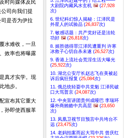
5. 江泽民赶建中的了结工程——
及时向媒体及民
大剧院内藏风水玄机
🖼️
(
27,928
次)
关公司向我们提
6. 世纪科幻惊人揭秘：江泽民是
公司是否为伊拉
外星人的试验品 (
26,837
次)
7. 敏感话题：共产党好还是法轮
功好
🖼️
(
26,818
次)
覆水难收，一旦
8. 姬胜德得罪江泽民遭重判 许寒
冰救子心切自杀未遂 (
26,527
次)
、效率也将曝露
9. 香港上流社会荒淫生活大曝光
(
25,922
次)
10. 湖北公安厅长赵志飞在美被起
是真才实学。现
诉后疯狂报复 (
25,084
次)
此地步。
11. 俄总统轻耍中共党魁 江泽民破
口大骂普京 (
24,087
次)
12. 中央宣讲团贵州成哑巴 李瑞环
配宣布其它重大
爆外商贿赂中共高层
🖼️
(
23,650
，孙即使西服革
次)
13. 凤凰卫视节目预言中共垮台不
远 (
23,475
次)
14. 老妈拍案而起大骂中共 曾庆红
主持会议两眼干瞪 (
23,326
次)