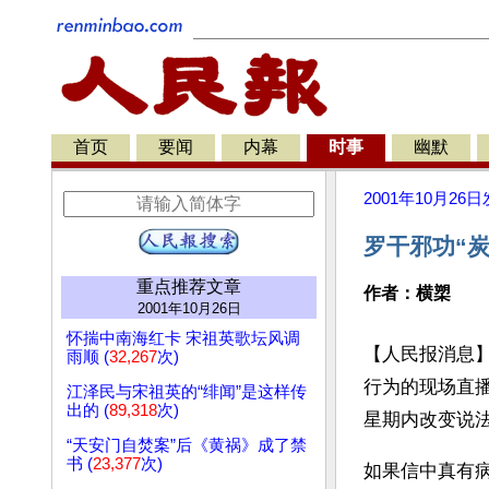
首页
要闻
内幕
时事
幽默
2001年10月26日
罗干邪功“
重点推荐文章
作者：横槊
2001年10月26日
怀揣中南海红卡 宋祖英歌坛风调
【人民报消息
雨顺 (
32,267
次)
行为的现场直
江泽民与宋祖英的“绯闻”是这样传
出的 (
89,318
次)
星期内改变说
“天安门自焚案”后《黄祸》成了禁
书 (
23,377
次)
如果信中真有