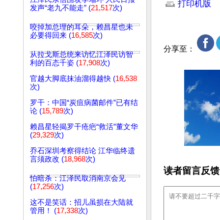
打印机版
发声“老九不能走” (
21,517
次)
咬掉加总理的耳朵，赖昌星也未
必要得回来 (
16,585
次)
分享至：
从拉戈斯总统来访忆江泽民访智
利的百态千姿 (
17,908
次)
官越大脚底抹油溜得越快 (
16,538
次)
罗干：中国“炭疽病菌邮件”已有结
论 (
15,789
次)
赖昌星轻揭罗干疮疤“救活”董文华
(
29,329
次)
乔石深圳考察得结论 江华临终遗
言须政改 (
18,968
次)
读者留言反馈
怕暗杀：江泽民取消南京会见
(
17,256
次)
这不是笑话：招儿虽损在大陆就
管用！ (
17,338
次)