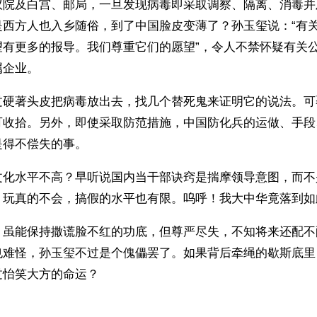
议院及白宫、邮局，一旦发现病毒即采取调察、隔离、消毒并
是西方人也入乡随俗，到了中国脸皮变薄了？孙玉玺说：“有
望有更多的报导。我们尊重它们的愿望”，令人不禁怀疑有关
属企业。
过硬著头皮把病毒放出去，找几个替死鬼来证明它的说法。可
可收拾。另外，即使采取防范措施，中国防化兵的运做、手段
是得不偿失的事。
文化水平不高？早听说国内当干部诀窍是揣摩领导意图，而不
。玩真的不会，搞假的水平也有限。呜呼！我大中华竟落到如
，虽能保持撒谎脸不红的功底，但尊严尽失，不知将来还配不
也难怪，孙玉玺不过是个傀儡罢了。如果背后牵绳的歇斯底里
过怡笑大方的命运？
ww.renminbao.com/rmb/articles/2001/10/26/16634.html