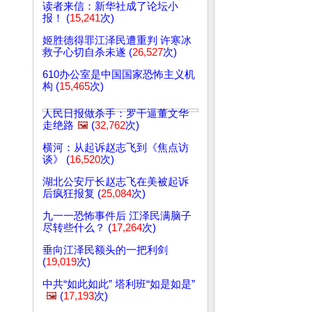
读者来信：新华社成了论坛小
报！ (
15,241
次)
姬胜德得罪江泽民遭重判 许寒冰
救子心切自杀未遂 (
26,527
次)
610办公室是中国国家恐怖主义机
构 (
15,465
次)
人民日报做杀手：罗干逼董文华
走绝路
🖼️
(
32,762
次)
横河：从起诉赵志飞到《焦点访
谈》 (
16,520
次)
湖北公安厅长赵志飞在美被起诉
后疯狂报复 (
25,084
次)
九一一恐怖事件后 江泽民满脑子
尽转些什么？ (
17,264
次)
垂向江泽民额头的一把利剑
(
19,019
次)
中共“如此如此” 塔利班“如是如是”
🖼️
(
17,193
次)