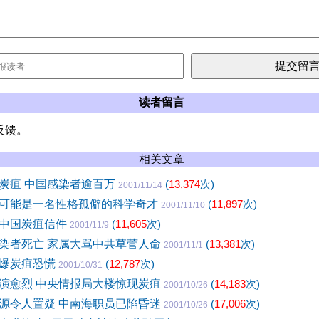
读者留言
反馈。
相关文章
炭疽 中国感染者逾百万
(
13,374
次)
2001/11/14
可能是一名性格孤僻的科学奇才
(
11,897
次)
2001/11/10
中国炭疽信件
(
11,605
次)
2001/11/9
染者死亡 家属大骂中共草菅人命
(
13,381
次)
2001/11/1
馆爆炭疽恐慌
(
12,787
次)
2001/10/31
演愈烈 中央情报局大楼惊现炭疽
(
14,183
次)
2001/10/26
源令人置疑 中南海职员已陷昏迷
(
17,006
次)
2001/10/26