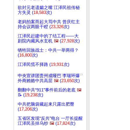
欲封元老遗孀之嘴 江泽民祖传秘
方失灵 (
18,583
次)
老妈拍案而起大骂中共 曾庆红主
持会议两眼干瞪 (
23,326
次)
江泽民赶建中的了结工程——大
剧院内藏风水玄机
🖼️
(
27,928
次)
牺牲回族战士：中共一举两得？
(
16,800
次)
江泽民慌不择路 (
19,931
次)
中央宣讲团贵州成哑巴 李瑞环爆
外商贿赂中共高层
🖼️
(
23,650
次)
翻翻中共“911”事件前后的老底
🖼️
📝 (
19,238
次)
中共把脑袋藏起来只露出肥臀
(
17,206
次)
五省区发现“反共”电台 一厅长提醒
江泽民丢掉乌纱
🖼️
(
17,824
次)