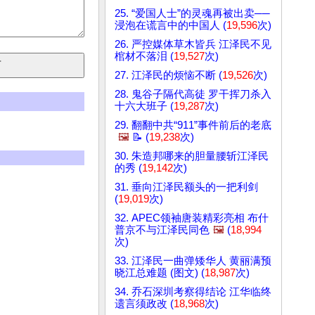
25. “爱国人士”的灵魂再被出卖──
浸泡在谎言中的中国人 (
19,596
次)
26. 严控媒体草木皆兵 江泽民不见
棺材不落泪 (
19,527
次)
27. 江泽民的烦恼不断 (
19,526
次)
28. 鬼谷子隔代高徒 罗干挥刀杀入
十六大班子 (
19,287
次)
29. 翻翻中共“911”事件前后的老底
🖼️
📝 (
19,238
次)
30. 朱造邦哪来的胆量腰斩江泽民
的秀 (
19,142
次)
31. 垂向江泽民额头的一把利剑
(
19,019
次)
32. APEC领袖唐装精彩亮相 布什
普京不与江泽民同色
🖼️
(
18,994
次)
33. 江泽民一曲弹矮华人 黄丽满预
晓江总难题 (图文) (
18,987
次)
34. 乔石深圳考察得结论 江华临终
遗言须政改 (
18,968
次)