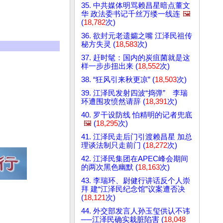
35. 中共媒体明骂赖昌星暗点董文
华 政法委书记千丝万缕一线连
🖼️
(
18,782
次)
36. 欲封元老遗孀之嘴 江泽民祖传
秘方失灵 (
18,583
次)
37. 赶时髦：国内的炭疽菌就是这
样一步步扭出来 (
18,552
次)
38. “狂风引来秋更凉” (
18,503
次)
39. 江泽民发射四波“捣弹” 李瑞
环遭围攻愤然请辞 (
18,391
次)
40. 罗干设防线 怕精明的记者兜底
🖼️
(
18,295
次)
41. 江泽民走后门引渡赖昌星 加总
理谈法制只走前门 (
18,272
次)
42. 江泽民集团在APEC峰会期间
的两次黑色幽默 (
18,163
次)
43. 李瑞环、尉健行讲话反个人崇
拜 建“江泽民纪念馆”议案遭否决
(
18,121
次)
44. 外交部发言人孙玉玺供认不讳
──江泽民确实栽脏陷害 (
18,048