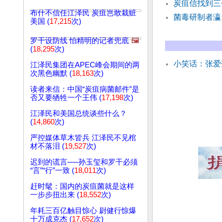
炭疽信找到三
布什不信任江泽民 炭疽岂敢栽赃
菌毒研制者瀛
美国 (
17,215
次)
罗干设防线 怕精明的记者兜底
🖼️
(
18,295
次)
小笑话：张爱
江泽民集团在APEC峰会期间的两
次黑色幽默 (
18,163
次)
读者来信：中国“炭疽病菌邮件”是
否又要牺牲一个王伟 (
17,198
次)
江泽民和美国总统谈些什么？
(
14,860
次)
严控媒体草木皆兵 江泽民不见棺
材不落泪 (
19,527
次)
迟到的谎言──孙玉玺和罗干必须
“言”“行”一致 (
18,011
次)
赶时髦：国内的炭疽菌就是这样
一步步扭出来 (
18,552
次)
年耗三百亿触目惊心 尉健行惊爆
十万成克杰 (
17,652
次)