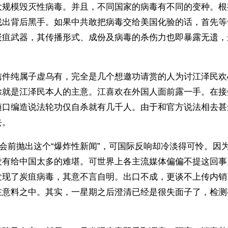
大规模毁灭性病毒。并且，不同国家的病毒有不同的变种。根
找出背后黑手。如果中共敢把病毒交给美国化验的话，首先等
炭疽武器，其传播形式、成份及病毒的杀伤力也即暴露无遗，
信件纯属子虚乌有，完全是几个想邀功请赏的人为讨江泽民欢
除就是江泽民本人的主意。江喜欢在外国人面前露一手。在接
随口编造说法轮功仅自杀就有几千人。由于和官方说法相去甚
去。
C会前抛出这个“爆炸性新闻”，可国际反响却冷淡得可怜。因
没有给中国太多的难堪。可世界上各主流媒体偏偏不提这回事
发现了炭疽病毒，其意不言自明。出口不成，更谈不上传内销
在意料之中。其实，一星期之后澄清已经是很失面子了，检测