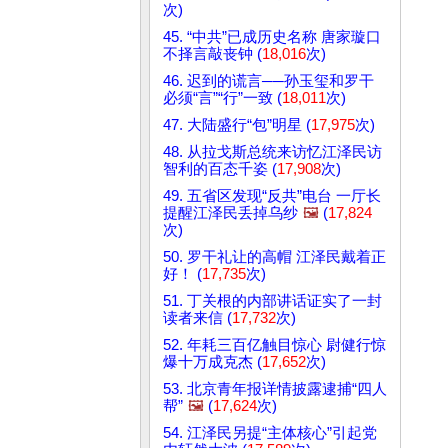
次)
45. “中共”已成历史名称 唐家璇口
不择言敲丧钟 (
18,016
次)
46. 迟到的谎言──孙玉玺和罗干
必须“言”“行”一致 (
18,011
次)
47. 大陆盛行“包”明星 (
17,975
次)
48. 从拉戈斯总统来访忆江泽民访
智利的百态千姿 (
17,908
次)
49. 五省区发现“反共”电台 一厅长
提醒江泽民丢掉乌纱
🖼️
(
17,824
次)
50. 罗干礼让的高帽 江泽民戴着正
好！ (
17,735
次)
51. 丁关根的内部讲话证实了一封
读者来信 (
17,732
次)
52. 年耗三百亿触目惊心 尉健行惊
爆十万成克杰 (
17,652
次)
53. 北京青年报详情披露逮捕“四人
帮”
🖼️
(
17,624
次)
54. 江泽民另提“主体核心”引起党