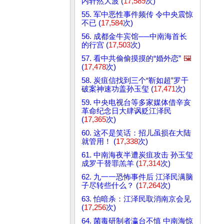
内轩然大波 (
17,589
次)
55. 军中恶性事件频传 令中央震惊
不已 (
17,584
次)
56. 成都金牛宾馆──中南海首长
的行宫 (
17,503
次)
57. 看中共偷偷摸摸的“婚外恋”
🖼️
(
17,478
次)
58. 炭疽信找到三个“靳如超”罗干
破案神速功盖孙玉玺 (
17,471
次)
59. 中央电视台等多家媒体借辛亥
革命纪念日大肆讽贬江泽民
(
17,365
次)
60. 这不是笑话：招儿虽损在大陆
就管用！ (
17,338
次)
61. 中南海夜半遭炭疽攻击 孙玉玺
成罗干替罪羔羊 (
17,314
次)
62. 九一一恐怖事件后 江泽民满脑
子尽转些什么？ (
17,264
次)
63. 怕暗杀：江泽民取消南京会见
(
17,256
次)
64. 菌毒研制者瀛台不慎 中南海惊