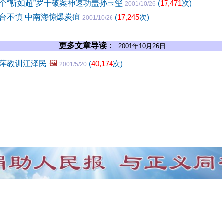
个“靳如超”罗干破案神速功盖孙玉玺
(
17,471
次)
2001/10/26
台不慎 中南海惊爆炭疽
(
17,245
次)
2001/10/26
更多文章导读：
2001年10月26日
萍教训江泽民
🖼️
(
40,174
次)
2001/5/20