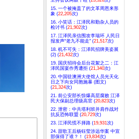
15. 一个被掩盖了的文革周恩来形
象 (
22,205
次)
16. 小笑话：江泽民和勤杂人员的
检讨书 (
21,902
次)
17. 江泽民亲信围攻李瑞环 人民日
报发声“老九不能走” (
21,517
次)
18. 机不可失：江泽民招牌美姿展
(2) (
21,432
次)
19. 国庆招待会后台花絮之二：江
泽民国宴作秀遭拒 (
21,340
次)
20. 中国驻澳洲大使馆人员光天化
日之下向女同胞施暴 (图文)
(
21,324
次)
21. 前公安部长惊爆高层腐败 江泽
民大保副总理级高官 (
20,823
次)
22. 泄密：中共塔利班并肩作战对
抗反恐怖联盟 (
20,729
次)
23. 江泽民慌不择路 (
19,931
次)
24. 甜歌王后杨钰莹涉远华案 中宣
部保得了谁？！ (
19,834
次)