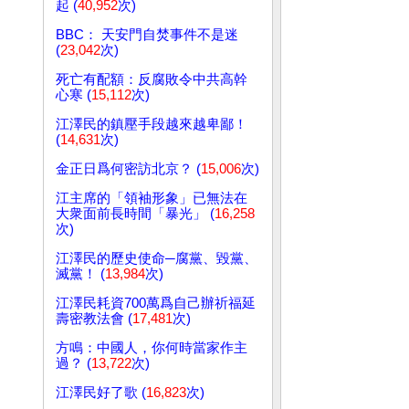
起 (
40,952
次)
BBC： 天安門自焚事件不是迷
(
23,042
次)
死亡有配額：反腐敗令中共高幹
心寒 (
15,112
次)
江澤民的鎮壓手段越來越卑鄙！
(
14,631
次)
金正日爲何密訪北京？ (
15,006
次)
江主席的「領袖形象」已無法在
大衆面前長時間「暴光」 (
16,258
次)
江澤民的歷史使命─腐黨、毀黨、
滅黨！ (
13,984
次)
江澤民耗資700萬爲自己辦祈福延
壽密教法會 (
17,481
次)
方鳴：中國人，你何時當家作主
過？ (
13,722
次)
江澤民好了歌 (
16,823
次)