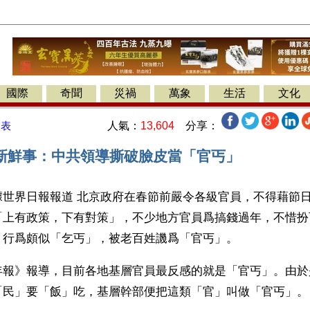
國際
奇聞
災禍
萬象
生活
文化
人氣：
13,604
分享：
發表
新鮮事：中共領導撕破臉皮當「官丐」
據世界日報報道 北京政府在春節前嚴令各級官員，不得藉節
「上有政策，下有對策」，不少地方官員爲搞錢過年，不惜扮
，行爲頗似「乞丐」，被老百姓譏爲「官丐」。
年報》報導，目前各地基層官員最反感的就是「官丐」。由於
「民」要「飯」吃，基層幹部便把這類「官」叫做「官丐」。