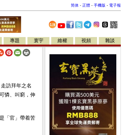
简体
-
正體
-
手機版
-
電子報
專題
寰宇
維權
視頻
雜談
日走訪拜年之名
可憐、叫窮，伸
是「官」帶着苦