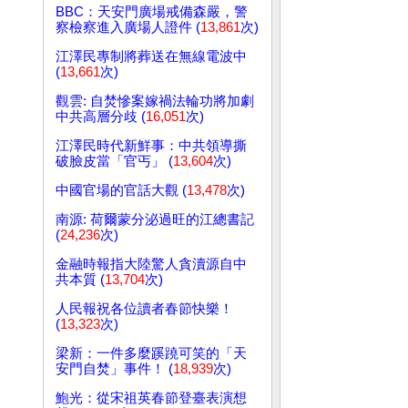
BBC：天安門廣場戒備森嚴，警
察檢察進入廣場人證件 (
13,861
次)
江澤民專制將葬送在無線電波中
(
13,661
次)
觀雲: 自焚慘案嫁禍法輪功將加劇
中共高層分歧 (
16,051
次)
江澤民時代新鮮事：中共領導撕
破臉皮當「官丐」 (
13,604
次)
中國官場的官話大觀 (
13,478
次)
南源: 荷爾蒙分泌過旺的江總書記
(
24,236
次)
金融時報指大陸驚人貪瀆源自中
共本質 (
13,704
次)
人民報祝各位讀者春節快樂！
(
13,323
次)
梁新：一件多麼蹊蹺可笑的「天
安門自焚」事件！ (
18,939
次)
鮑光：從宋祖英春節登臺表演想