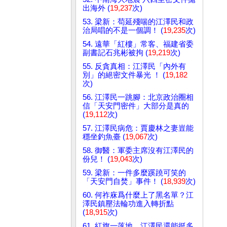
出海外 (
19,237
次)
53. 梁新：苟延殘喘的江澤民和政
治局唱的不是一個調！ (
19,235
次)
54. 遠華「紅樓」常客、福建省委
副書記石兆彬被拘 (
19,219
次)
55. 反貪真相：江澤民「內外有
別」的絕密文件暴光 ！ (
19,182
次)
56. 江澤民一跳腳：北京政治圈相
信「天安門密件」大部分是真的
(
19,112
次)
57. 江澤民病危：賈慶林之妻豈能
穩坐釣魚臺 (
19,067
次)
58. 御醫：軍委主席沒有江澤民的
份兒！ (
19,043
次)
59. 梁新：一件多麼蹊蹺可笑的
「天安門自焚」事件！ (
18,939
次)
60. 何祚庥爲什麼上了黑名單？江
澤民鎮壓法輪功進入轉折點
(
18,915
次)
61. 紅旗一落地，江澤民還能挺多