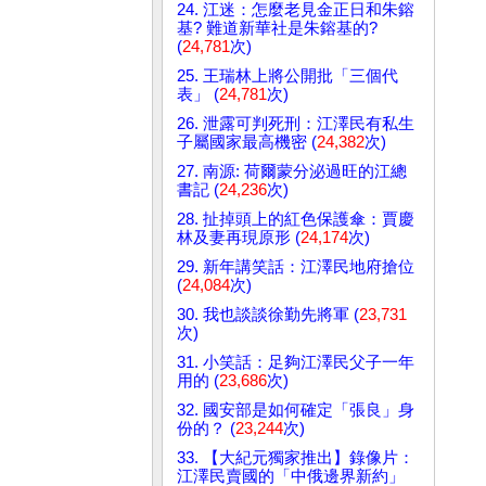
24. 江迷：怎麼老見金正日和朱鎔
基? 難道新華社是朱鎔基的?
(
24,781
次)
25. 王瑞林上將公開批「三個代
表」 (
24,781
次)
26. 泄露可判死刑：江澤民有私生
子屬國家最高機密 (
24,382
次)
27. 南源: 荷爾蒙分泌過旺的江總
書記 (
24,236
次)
28. 扯掉頭上的紅色保護傘：賈慶
林及妻再現原形 (
24,174
次)
29. 新年講笑話：江澤民地府搶位
(
24,084
次)
30. 我也談談徐勤先將軍 (
23,731
次)
31. 小笑話：足夠江澤民父子一年
用的 (
23,686
次)
32. 國安部是如何確定「張良」身
份的？ (
23,244
次)
33. 【大紀元獨家推出】錄像片：
江澤民賣國的「中俄邊界新約」