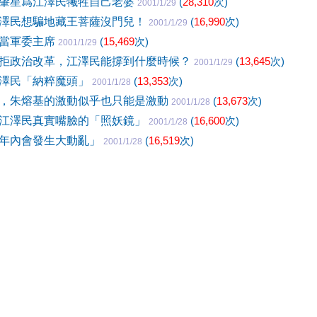
肇星爲江澤民犧牲自己老婆
(
28,310
次)
2001/1/29
澤民想騙地藏王菩薩沒門兒！
(
16,990
次)
2001/1/29
民當軍委主席
(
15,469
次)
2001/1/29
拒政治改革，江澤民能撐到什麼時候？
(
13,645
次)
2001/1/29
澤民「納粹魔頭」
(
13,353
次)
2001/1/28
，朱熔基的激動似乎也只能是激動
(
13,673
次)
2001/1/28
江澤民真實嘴臉的「照妖鏡」
(
16,600
次)
2001/1/28
年內會發生大動亂」
(
16,519
次)
2001/1/28