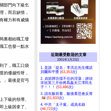
關部門向下級乞
理，而且缺情，
有權力和有威懾
局裏都給職工發
職工也發一點水
近期最受歡迎的文章
2001年1月23日
到了，職工口袋
1. 是誰「提名」李洪志先生獲諾
貝爾和平獎 (
63,353
次)
度的優越性呀，
2. 貞節牌坊擋不住的淫蕩：姘頭
。」最後是官丐
宋祖英三月份將爲姦夫江澤民生
子！！！ (
53,486
次)
3. 請在飯前看，飯後看恐會反胃
🖼️
(
51,833
次)
上下級的領導、
4. 中共「太子黨」成員名錄
即上級因拿了、
(
46,723
次)