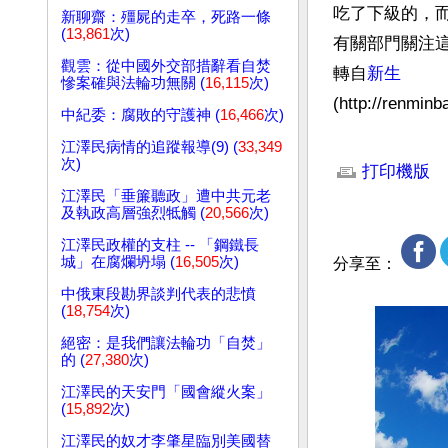
吃了下級的，
新聊齋：殭屍的走卒，死路一條
(
13,861
次)
有關部門關注
觀雲：從中國外交部措辭看自焚
轉自
新生
慘案確與法輪功無關 (
16,115
次)
(http://renmin
中紀委：腐敗的守護神 (
16,466
次)
文章網址: http://w
江澤民病情的追蹤報導(9) (
33,349
次)
打印機版
江澤民「垂簾聽政」遭中共元老
及執政高層強烈牴觸 (
20,566
次)
江澤民政權的支柱 -- 「鋼鐵長
城」在腐爛坍塌 (
16,505
次)
分享至：
中俄東段勘界談判代表的悲憤
(
18,754
次)
絕密：是我們讓法輪功「自焚」
的 (
27,380
次)
江澤民的天安門「國會縱火案」
(
15,892
次)
江澤民的奴才李肇星臨別美國替