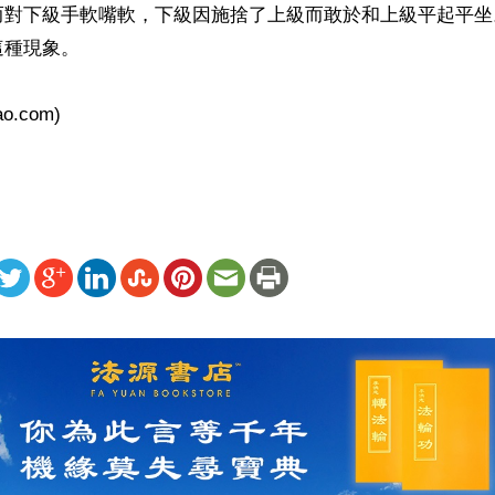
而對下級手軟嘴軟，下級因施捨了上級而敢於和上級平起平坐
這種現象。
bao.com)
ww.renminbao.com/rmb/articles/2001/1/24/10303b.html