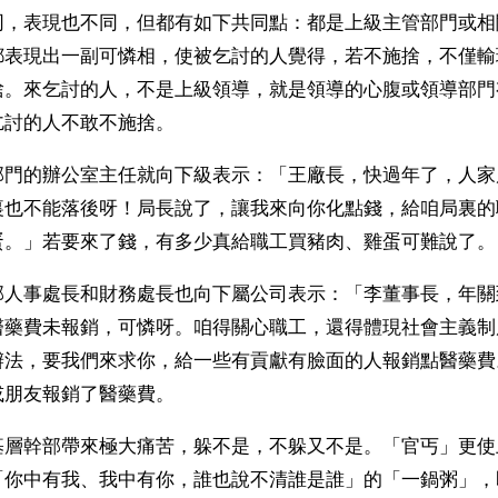
同，表現也不同，但都有如下共同點：都是上級主管部門或相
都表現出一副可憐相，使被乞討的人覺得，若不施捨，不僅輸
捨。來乞討的人，不是上級領導，就是領導的心腹或領導部門
乞討的人不敢不施捨。
部門的辦公室主任就向下級表示：「王廠長，快過年了，人家
裏也不能落後呀！局長說了，讓我來向你化點錢，給咱局裏的
蛋。」若要來了錢，有多少真給職工買豬肉、雞蛋可難說了。
部人事處長和財務處長也向下屬公司表示：「李董事長，年關
醫藥費未報銷，可憐呀。咱得關心職工，還得體現社會主義制
辦法，要我們來求你，給一些有貢獻有臉面的人報銷點醫藥費
或朋友報銷了醫藥費。
基層幹部帶來極大痛苦，躲不是，不躲又不是。「官丐」更使
「你中有我、我中有你，誰也說不清誰是誰」的「一鍋粥」，