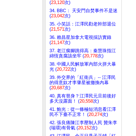
(
23,120
次)
34. BBC： 天安門自焚事件不是迷
(
23,042
次)
35. 小笑話：江澤民勸老幹部退位
(
21,571
次)
36. 賴昌星加拿大電視採訪實錄
(
21,147
次)
37. 老江瘸腳跳得高：秦慧珠指江
綿恆貪腐該坐牢 (
20,778
次)
38. 中國人民解放軍內部火拼大暴
光 (
20,722
次)
39. 外交界的「紅衛兵」-- 江澤民
的得意奴才李肇星被撤換內幕
(
20,687
次)
40. 真有替身？江澤民元旦前後好
多天沒露面！ (
20,558
次)
41. 鮑光：從一條極短消息看江澤
民不下臺不正常！ (
20,274
次)
42. 張良痛陳江李壓制人民 贊朱李
(瑞環)有骨氣 (
20,152
次)
43. 江澤民、金正日爲子正鋪「紅