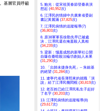
。基層官員呼籲
5. 鮑光：從宋祖英春節登臺表演
想起 (
40,952
次)
6. 江澤民的情婦中共廣東省委副
書記黃麗滿 (
37,825
次)
7. 江澤民病情的追蹤報導(7)
(
36,803
次)
8. 原38軍軍長徐勤先早已被處
決，江澤民還在掩蓋殺人真相
(
34,239
次)
9. 梁新：惱羞成怒的新華社公開
自爆在臺暗殺法輪功創始人未果
(
31,290
次)
10. 「出師未捷身先死」-- 朱鎔基
的絕望 (
31,284
次)
11. 遼寧代省長薄熙來的就職「演
說」給了江澤民幾悶棍 (
30,819
次)
12. 老百姓已給江澤民私生子起好
了名字 (
30,203
次)
13. 江澤民病情的追蹤報導(8)
(
29,617
次)
14. 小笑話：李瑞環答記者問