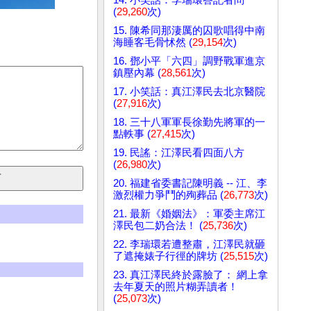
(
29,260
次)
15. 陳希同那淒厲的囚歌唱得中南
海睡客毛骨怵然 (
29,154
次)
16. 鄧小平「六四」調野戰軍進京
鎮壓內幕 (
28,561
次)
17. 小笑話：真江澤民去北京醫院
(
27,916
次)
18. 三十八軍軍長徐勤先將軍的一
點軼事 (
27,415
次)
19. 民謠：江澤民看四面八方
(
26,980
次)
20. 福建省委書記陳明義 -- 江、李
激烈權力爭鬥的殉葬品 (
26,773
次)
21. 最新《婚姻法》：軍委主席江
澤民包二奶合法！ (
25,736
次)
22. 李瑞環若遭整肅，江澤民就砸
了遮掩婊子行徑的牌坊 (
25,515
次)
23. 真江澤民終於露臉了： 網上拿
去年夏天的照片糊弄讀者！
(
25,073
次)