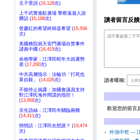
主子受訓 (
16,128
次)
上千武警進駐廣場 警察逼遊人說
髒話 (
15,188
次)
讀者留言反饋
曾慶紅的希望終歸是希望 (
15,936
次)
美國務院就天安門廣場自焚事件
譴責中國 (
16,419
次)
命相學家：江澤民蛇年大凶運勢
差 (
17,200
次)
中共高層指示：法輪功「打死也
算自殺」 (
14,026
次)
讀者暱稱:
不能停止揭露：加國會議員支持
對江澤民海外間諜的指控！
(
13,958
次)
歡迎您的留言
京生語絲：江澤民年關臨兩難
(
14,311
次)
悄悄話：江澤民在想誰？ (
19,474
次)
外強中乾 --