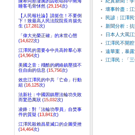
紀實新聞：李
陳希同那淒厲的囚歌唱得中南海
睡客毛骨怵然 (
29,154
次)
壞事幹盡：江
【人民報社論】請挺住！不要倒
民諺：江澤
下！致最高人民法院院長肖揚先
生 (
17,281
次)
新聞分析：抗
日本人大罵江
「偉大光榮正確」的末世心態
(
14,622
次)
江澤民不開腔
江澤民的需要令中共高幹羣心寒
遠華案，暴露
(
14,964
次)
江澤民：「三
美國之音：殘酷的網絡鎮壓擋不
住自由的信息 (
15,756
次)
效忠江澤民的中共「亡命」行動
組 (
16,125
次)
法新社：中國因鎮壓法輪功失敗
而驚恐萬狀 (
15,032
次)
凌鋒：對「法輪功學員」自焚事
件的質疑 (
13,841
次)
江澤民殺賴昌星滅口的企圖受挫
(
14,464
次)