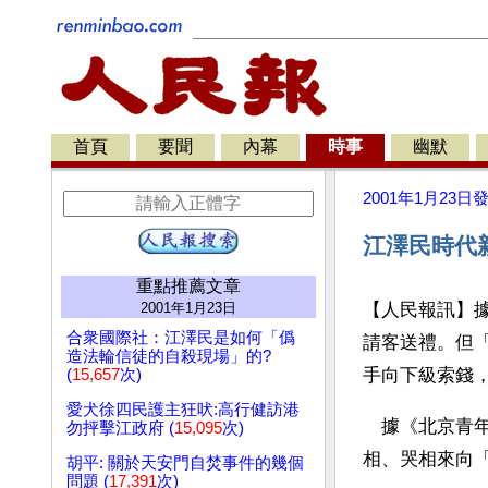
首頁
要聞
內幕
時事
幽默
2001年1月23日
江澤民時代
重點推薦文章
2001年1月23日
【人民報訊】
合衆國際社：江澤民是如何「僞
請客送禮。但
造法輪信徒的自殺現場」的?
手向下級索錢
(
15,657
次)
愛犬徐四民護主狂吠:高行健訪港
　據《北京青
勿抨擊江政府 (
15,095
次)
相、哭相來向
胡平: 關於天安門自焚事件的幾個
問題 (
17,391
次)