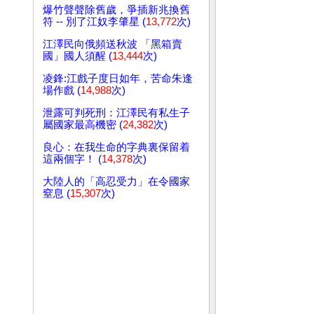
爆竹聲聲除舊歲，爭插新兆換舊
符 -- 別了江奴李肇星 (
13,772
次)
江澤民向俄頻送秋波 「黑箱賣
國」國人須醒 (
13,444
次)
凌鋒:江戲子度日如年，苦命朱逢
場作戲 (
14,988
次)
泄露可判死刑：江澤民有私生子
屬國家最高機密 (
24,382
次)
良心：在我生命的字典裏保留着
這兩個字！ (
14,378
次)
大陸人的「高忍受力」在令國家
窒息 (
15,307
次)