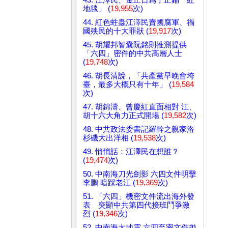
地毯」 (
19,955
次)
44. 紅色蛀蟲江澤民賣國腐軍、禍
國殃民的十大罪狀 (
19,917
次)
45. 胡耀邦智囊阮銘則推測提供
「六四」密件的中共高層人士
(
19,748
次)
46. 胡長清說，「共產黨早晚會垮
臺，最多大概只有十年」 (
19,584
次)
47. 胡錦濤、曾慶紅直面相對 江、
胡十六大角力正式開場 (
19,582
次)
48. 中共政法委書記羅幹之親家洛
杉磯大出洋相 (
19,538
次)
49. 悄悄話：江澤民在想誰？
(
19,474
次)
50. 中南海刀光劍影 六四文件明擊
李鵬 暗踩老江 (
19,369
次)
51. 「六四」機密文件流出海外發
表 突顯中共第四代接班鬥爭激
烈 (
19,346
次)
52. 中南海大地震 六四至密文件拋