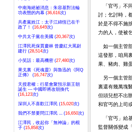
　「官丐」不
中南海絕祕消息：朱容基對法輪
功表態的內幕 (
36,616
次)
討；乞討時，
共產黨姓江：太子江綿恆已在干
於是不得不施
政了！ (
16,649
次)
力的人，使被
中共太子黨在美國 (
20,367
次)
江澤民死保賈慶林 曾慶紅大罵尉
　如一個主管
建行 (
28,514
次)
這發那，咱局
小笑話：最高機密 (
27,480
次)
果、豬肉、雞
果戈裏《死魂靈》與魯迅的《阿Q
正傳》 (
16,747
次)
　另一個主管
天授君權：行星會聚預示新王朝
裏還有幾萬塊
誕生 --- 中國即將改朝換代
(
16,123
次)
但頭兒想不出
深圳人不喜歡江澤民 (
15,020
次)
和官丐的上司
我們不禁要問江澤民 ... (
16,650
次)
　「官丐」給
江澤民，收起你「無神論」的棍
監督關係變成
子 (
15,858
次)