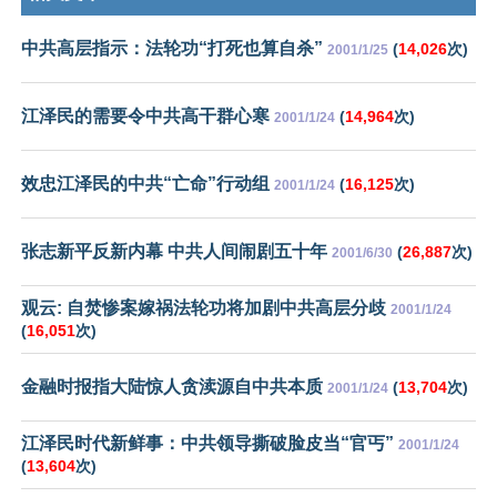
中共高层指示：法轮功“打死也算自杀”
(
14,026
次)
2001/1/25
江泽民的需要令中共高干群心寒
(
14,964
次)
2001/1/24
效忠江泽民的中共“亡命”行动组
(
16,125
次)
2001/1/24
张志新平反新内幕 中共人间闹剧五十年
(
26,887
次)
2001/6/30
观云: 自焚惨案嫁祸法轮功将加剧中共高层分歧
2001/1/24
(
16,051
次)
金融时报指大陆惊人贪渎源自中共本质
(
13,704
次)
2001/1/24
江泽民时代新鲜事：中共领导撕破脸皮当“官丐”
2001/1/24
(
13,604
次)