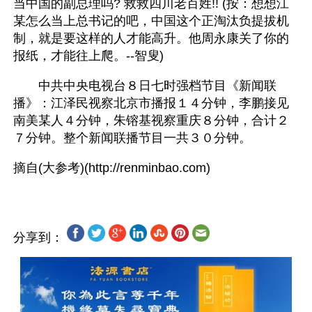
当中国的副总理吗? 救救四川老百姓!! (按：想想江
某怎么当上总书记的吧，中国这个正淘汰负提拔机
制，就是要这样的人才能高升。他周永康关了你的
报纸，才能往上爬。--智叟)
　　中共中央电视台８日七时强档节目《新闻联
播》：江泽民视察北京市播报１４分钟，李鹏接见
南美某人４分钟，朱镕基视察重庆８分钟，合计２
７分钟。整个新闻联播节目一共３０分钟。
分享到：