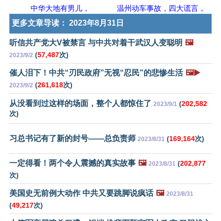
中华大地有男儿，
温州动车事故，四大谎言，
更多文章导读：
2023年8月31日
听信共产党大V被禁言 与中共对着干武汉人变聪明
🖼️
(
57,487
次)
2023/9/2
催人泪下！中共“刃民政府”无视“忍民”的悲惨生活
🖼️▶️
(
261,618
次)
2023/9/2
从没看到过这样的场面，整个人都惊住了
(
202,582
2023/9/1
次)
习总书记有了新的封号——总负责师
(
169,164
次)
2023/8/31
一定得看！两个令人震撼的真实故事
🖼️
(
202,877
2023/8/31
次)
美国史无前例大动作 中共又要跳脚说疯话
🖼️
2023/8/31
(
49,217
次)