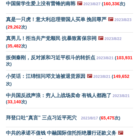
中国留学生爱上没有雷锋的南韩
🖼️
(
160,336
次)
2023/8/27
真是一只虎！意大利总理替国人买单 挽回尊严
🖼️
2023/8/23
(
29,262
次)
真男儿！拒当共产党顺民 抗暴致富保宗祠
🖼️
2023/8/22
(
35,482
次)
扳倒秦刚，反对派和习近平权斗的转折点
(
103,931
2023/8/21
次)
小笑话：江绵恒问邓文迪被退货原因
🖼️
(
149,652
2023/8/21
次)
中共国反战声浪：穷人上战场卖命 有钱人都跑了
2023/8/21
(
33,140
次)
拜登口吐“真言” 三点习近平死穴
(
65,475
次)
2023/8/17
中共的承诺不值钱 中融国际信托拒绝履行还款义务
🖼️