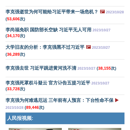
李克强逝世为何可能给习近平带来一场危机？
🖼️
2023/10/28
(
53,606
次)
李尚福免职 国防部长空缺 习近平无人可用
2023/10/27
(
34,170
次)
大学旧友的分析：李克强黑不过习近平
🖼️
2023/10/27
(
36,289
次)
李克强去世 习近平跳进黄河洗不清
(
38,155
次)
2023/10/27
李克强死罩权斗疑云 官方讣告五提习近平
2023/10/27
(
33,728
次)
李克强为何难逃厄运 三年前有人预言：下台性命不保
▶️
(
89,446
次)
2023/10/28
人民报视频: