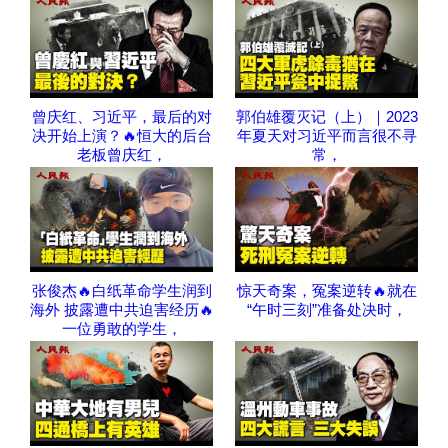
曾庆红、习近平，最后的对
郭伯雄覆灭记（上）｜2023
决开始上演？🔥恒大的后台
年夏天对习近平而言很不寻
老板曾庆红，
常，
张俊杰🔥白纸革命学生润到
惊天奇案，冤案逆转🔥就在
海外 披露遭中共迫害经历🔥
“午时三刻”准备处决时，
一位勇敢的学生，