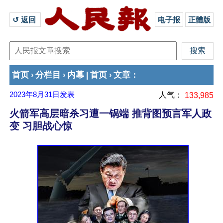
↺ 返回 
电子报
正體版
首页
分栏目
内幕
首页
文章
›
›
|
›
：
2023年8月31日
发表
人气：
133,985
火箭军高层暗杀习遭一锅端 推背图预言军人政
变 习胆战心惊