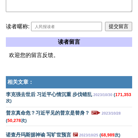
读者暱称:
读者留言
欢迎您的留言反馈。
相关文章：
李克强去世后 习近平心情沉重 步伐错乱
(
171,353
2023/10/30
次)
普京真命危？习近平见的普京是替身？
🖼️▶️
2023/10/28
(
50,278
次)
诺查丹玛斯据神谕 写旷世预言
🖼️
(
68,989
次)
2023/10/25