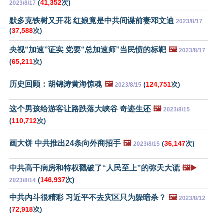
(
41,352
次)
2023/8/17
默多克铁树又开花 红娘竟是中共间谍前妻邓文迪
2023/8/17
(
37,588
次)
央视“加速”证实 党要“总加速师”当民愤的标靶
🖼️
2023/8/17
(
65,211
次)
历史回顾：胡锦涛黄海惊魂
🖼️
(
124,751
次)
2023/8/15
这个男孩给游客让路跌落大峡谷 奇迹生还
🖼️
2023/8/15
(
110,712
次)
画大饼 中共推出24条向外商招手
🖼️
(
36,147
次)
2023/8/15
中共高干病房和特权戳破了“人民至上”的弥天大谎
🖼️▶️
(
146,937
次)
2023/8/14
中共内斗很精彩 习近平不去灾区只为躲暗杀？
🖼️
2023/8/12
(
72,918
次)