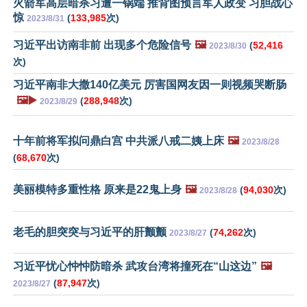
火箭军高层暗杀习遭一锅端 推背图预言军人政变 习胆战心
惊
(
133,985
次)
2023/8/31
习近平出访南非前 出现多个危险信号
🖼️
(
52,416
2023/8/30
次)
习近平南非大撒140亿美元 厉害国网友因一则视频哭断肠
🖼️▶️
(
288,948
次)
2023/8/29
十年前将军拟问鼎白宫 中共派八戒二姨上床
🖼️
2023/8/28
(
68,670
次)
美丽模特多重性格 原来是22鬼上身
🖼️
(
94,030
次)
2023/8/28
老毛的胆突突与习近平的肝颤颤
(
74,262
次)
2023/8/27
习近平忧心忡忡防暗杀 武攻台湾将撞死在“山这边”
🖼️
(
87,947
次)
2023/8/27