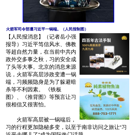
火箭军司令部遭习近平一锅端。（人民报制图）
【人民报消息】（记者岳小强
报导）习近平笃信风水、佛教
等超自然力量，在当前中共内
政外交多事之秋，习的安全成
了头等大事。北京的消息来源
说，火箭军高层涉政变遭一锅
端，习频频隐身是为了躲避暗
杀等不利因素。 《铁板
图》、《推背图》等预言让习
很相信又很害怕。

　　火箭军高层被一锅端后，
习的行程更加隐秘多变，以至于南非访问之旅让“习
近平去哪儿了”成为国际热门话题。
