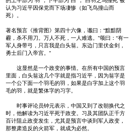
的上半部为“羽”，下半部为“白”，“白羽之鸟撞死”被
认为习近平因保党而下场凄惨（如飞鸟撞山而
死）。

著名预言《推背图》第四十六像，谶曰：“黯黯阴
霾，杀不用刀。万人不死，一人难逃。”颂曰：“有一
军人身带弓，只言我是白头翁。东边门里伏金剑，
勇士后门入帝宫。” 

　　这显然是一个政变的事情。在所有中国的预言
里面，白头翁这几个字就是指习近平，因为翁字是
一个公下面一个羽毛的羽，如果是白字加上这个羽
毛的羽，就是繁体字的习字。

　　时事评论员钟元表示，中国又到了改朝换代之
时，他解读为习近平死于政变。习及其团队正千方
百计阻止政变发生，尤其是预言中谈到军人政变，
那整肃造反的火箭军，就成为必然。
