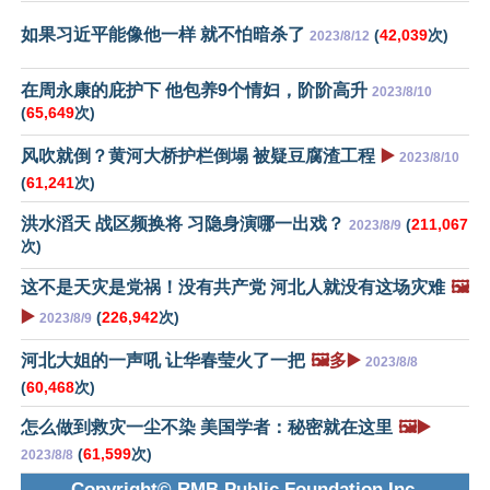
如果习近平能像他一样 就不怕暗杀了
(
42,039
次)
2023/8/12
在周永康的庇护下 他包养9个情妇，阶阶高升
2023/8/10
(
65,649
次)
风吹就倒？黄河大桥护栏倒塌 被疑豆腐渣工程
▶️
2023/8/10
(
61,241
次)
洪水滔天 战区频换将 习隐身演哪一出戏？
(
211,067
2023/8/9
次)
这不是天灾是党祸！没有共产党 河北人就没有这场灾难
🖼️
▶️
(
226,942
次)
2023/8/9
河北大姐的一声吼 让华春莹火了一把
🖼️多▶️
2023/8/8
(
60,468
次)
怎么做到救灾一尘不染 美国学者：秘密就在这里
🖼️▶️
(
61,599
次)
2023/8/8
Copyright© RMB Public Foundation Inc.