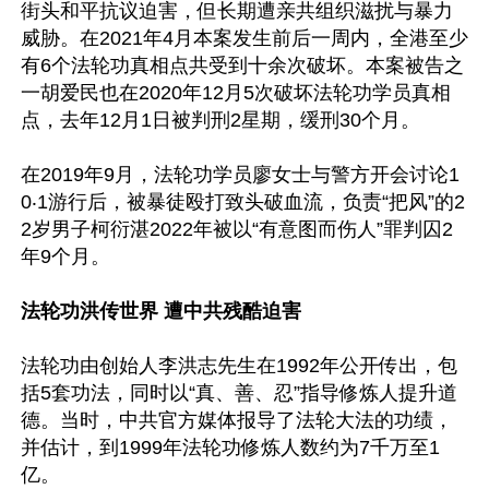
街头和平抗议迫害，但长期遭亲共组织滋扰与暴力
威胁。在2021年4月本案发生前后一周内，全港至少
有6个法轮功真相点共受到十余次破坏。本案被告之
一胡爱民也在2020年12月5次破坏法轮功学员真相
点，去年12月1日被判刑2星期，缓刑30个月。

在2019年9月，法轮功学员廖女士与警方开会讨论1
0‧1游行后，被暴徒殴打致头破血流，负责“把风”的2
2岁男子柯衍湛2022年被以“有意图而伤人”罪判囚2
年9个月。

法轮功洪传世界 遭中共残酷迫害
法轮功由创始人李洪志先生在1992年公开传出，包
括5套功法，同时以“真、善、忍”指导修炼人提升道
德。当时，中共官方媒体报导了法轮大法的功绩，
并估计，到1999年法轮功修炼人数约为7千万至1
亿。
