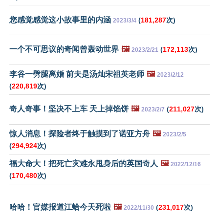
您感觉感觉这小故事里的内涵
(
181,287
次)
2023/3/4
一个不可思议的奇闻曾轰动世界
🖼️
(
172,113
次)
2023/2/21
李谷一劈腿离婚 前夫是汤灿宋祖英老师
🖼️
2023/2/12
(
220,819
次)
奇人奇事！坚决不上车 天上掉馅饼
🖼️
(
211,027
次)
2023/2/7
惊人消息！探险者终于触摸到了诺亚方舟
🖼️
2023/2/5
(
294,924
次)
福大命大！把死亡灾难永甩身后的英国奇人
🖼️
2022/12/16
(
170,480
次)
哈哈！官媒报道江蛤今天死啦
🖼️
(
231,017
次)
2022/11/30