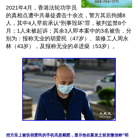
2021年4月，香港法轮功学员
的真相点遭中共暴徒袭击十余次，警方其后拘捕8
人，其中4人早前承认“刑事毁坏”罪，被判监禁8个
月；1人未被起诉；其余3人即本案中的3名被告，分
别为：报称无业的胡爱民（47岁）、装修工人周永
控方呈上被告胡爱民的手机讯息截图，显示他在案发之前发微信称“明