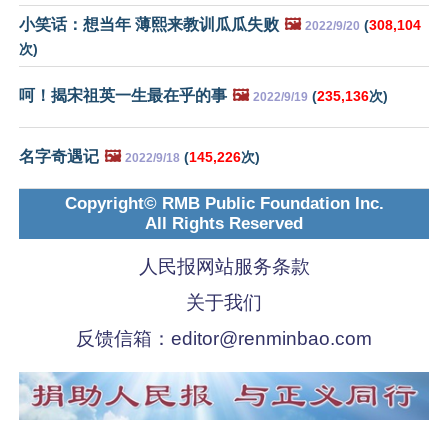
小笑话：想当年 薄熙来教训瓜瓜失败
🖼️
(
308,104
2022/9/20
次)
呵！揭宋祖英一生最在乎的事
🖼️
(
235,136
次)
2022/9/19
名字奇遇记
🖼️
(
145,226
次)
2022/9/18
Copyright© RMB Public Foundation Inc.
All Rights Reserved
人民报网站服务条款
关于我们
反馈信箱：
editor@renminbao.com