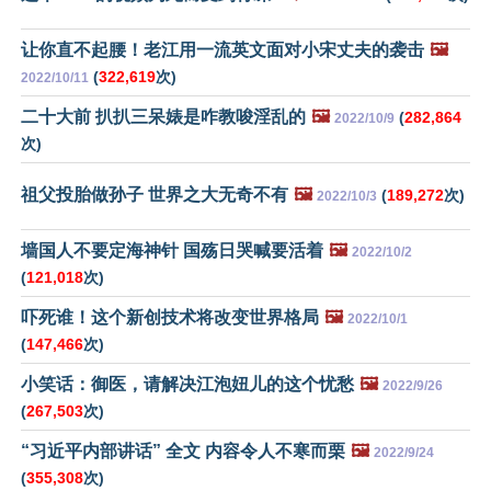
让你直不起腰！老江用一流英文面对小宋丈夫的袭击
🖼️
(
322,619
次)
2022/10/11
二十大前 扒扒三呆婊是咋教唆淫乱的
🖼️
(
282,864
2022/10/9
次)
祖父投胎做孙子 世界之大无奇不有
🖼️
(
189,272
次)
2022/10/3
墙国人不要定海神针 国殇日哭喊要活着
🖼️
2022/10/2
(
121,018
次)
吓死谁！这个新创技术将改变世界格局
🖼️
2022/10/1
(
147,466
次)
小笑话：御医，请解决江泡妞儿的这个忧愁
🖼️
2022/9/26
(
267,503
次)
“习近平内部讲话” 全文 内容令人不寒而栗
🖼️
2022/9/24
(
355,308
次)