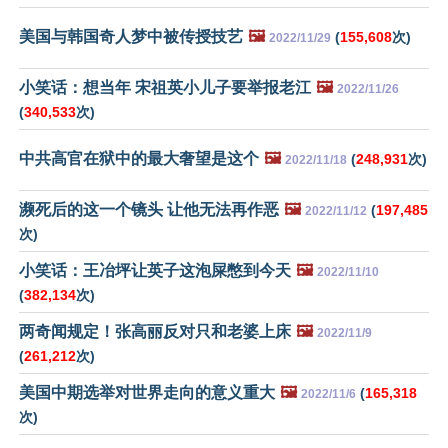
美国与韩国奇人梦中被传授技艺
🖼️
(
155,608
次)
2022/11/29
小笑话：想当年 宋祖英小儿子要举报老江
🖼️
2022/11/26
(
340,533
次)
中共高官在狱中的最大奢望是这个
🖼️
(
248,931
次)
2022/11/18
濒死后的这一个镜头 让他无法再作恶
🖼️
(
197,485
2022/11/12
次)
小笑话：王冶坪让英子这泡屎憋到今天
🖼️
2022/11/10
(
382,134
次)
两奇闻规定！张高丽反对只和老婆上床
🖼️
2022/11/9
(
261,212
次)
美国中期选举对世界走向的意义重大
🖼️
(
165,318
2022/11/6
次)