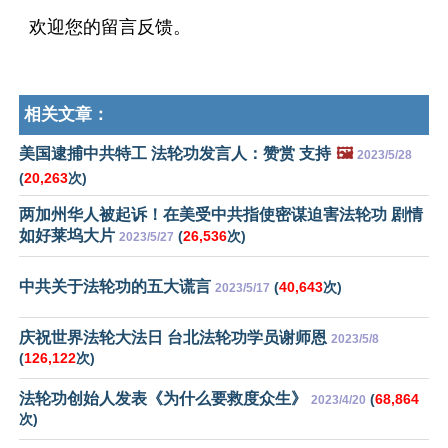
欢迎您的留言反馈。
相关文章：
美国逮捕中共特工 法轮功发言人：赞赏 支持
🖼️
2023/5/28
(
20,263
次)
两加州华人被起诉！在美受中共指使密谋迫害法轮功 剧情
如好莱坞大片
(
26,536
次)
2023/5/27
中共关于法轮功的五大谎言
(
40,643
次)
2023/5/17
庆祝世界法轮大法日 台北法轮功学员谢师恩
2023/5/8
(
126,122
次)
法轮功创始人发表《为什么要救度众生》
(
68,864
2023/4/20
次)