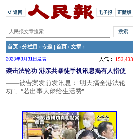
↺ 返回 
电子报
正體版
首页
分栏目
专题
首页
文章
›
›
|
›
：
2023年3月31日
发表
人气：
153,433
袭击法轮功 港亲共暴徒手机讯息揭有人指使
——被告案发前发讯息：“明天搞全港法轮
功”、“若出事大佬给生活费”