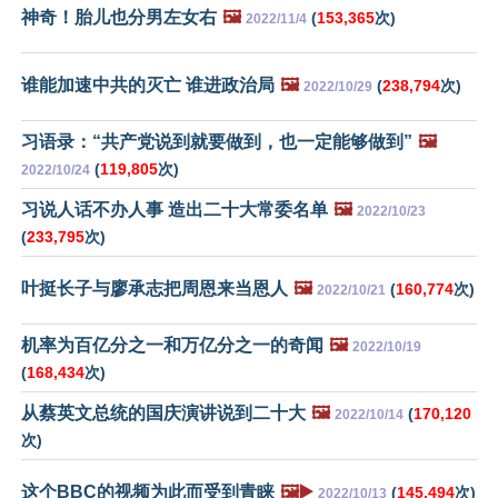
神奇！胎儿也分男左女右
🖼️
(
153,365
次)
2022/11/4
谁能加速中共的灭亡 谁进政治局
🖼️
(
238,794
次)
2022/10/29
习语录：“共产党说到就要做到，也一定能够做到”
🖼️
(
119,805
次)
2022/10/24
习说人话不办人事 造出二十大常委名单
🖼️
2022/10/23
(
233,795
次)
叶挺长子与廖承志把周恩来当恩人
🖼️
(
160,774
次)
2022/10/21
机率为百亿分之一和万亿分之一的奇闻
🖼️
2022/10/19
(
168,434
次)
从蔡英文总统的国庆演讲说到二十大
🖼️
(
170,120
2022/10/14
次)
这个BBC的视频为此而受到青睐
🖼️▶️
(
145,494
次)
2022/10/13