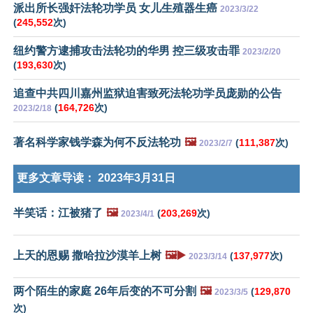
派出所长强奸法轮功学员 女儿生殖器生癌
2023/3/22
(
245,552
次)
纽约警方逮捕攻击法轮功的华男 控三级攻击罪
2023/2/20
(
193,630
次)
追查中共四川嘉州监狱迫害致死法轮功学员庞勋的公告
(
164,726
次)
2023/2/18
著名科学家钱学森为何不反法轮功
🖼️
(
111,387
次)
2023/2/7
更多文章导读：
2023年3月31日
半笑话：江被猪了
🖼️
(
203,269
次)
2023/4/1
上天的恩赐 撒哈拉沙漠羊上树
🖼️▶️
(
137,977
次)
2023/3/14
两个陌生的家庭 26年后变的不可分割
🖼️
(
129,870
2023/3/5
次)