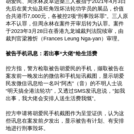
胡爱民、周永林及卓进燊三人被指于2021年4月3日
先后在黄大仙及旺角毁坏法轮功学员的展品，价值
合共港币7,000元，各被控2项“刑事毁坏罪”。三人原
本不认罪，但周永林在案件开审后转为认罪。案件
于2023年3月28日在香港九龙城裁判法院续审，由
裁判官梁雅忻（Frances Leung Nga-yan）审理。

被告手机讯息：若出事“大佬”给生活费
控方指，警方检取被告胡爱民的手机，撷取被告在
案发前一晚发出的微信和手机短讯截图，显示胡爱
民发微信讯息给一名叫“阿杰”（音）的不明人士说
“明天搞全港法轮功”，又透过SMS发讯息说，“如我
出事，我大佬会安排人送生活费我慨”。

控方申请将胡爱民手机截图作为呈堂证供，认为这
些讯息在案发前夕发出，显示被告有计划、有安排
地进行刑事毁坏。
