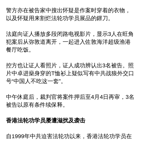
警方亦在被告家中搜出怀疑是作案时穿着的衣物，
以及怀疑用来割烂法轮功学员展品的鎅刀。

法庭向证人播放多段闭路电视影片，显示3人在旺角
犯案后从弥敦道离开，一起进入佐敦海洋超级渔港
餐厅吃饭。

控方也让证人看照片，证人成功辨认出3名被告。照
片中卓进燊身穿的T恤衫上疑似写有中共战狼外交口
号“中国人不吃这一套”。

中午休庭后，裁判官将案件押后至4月4日再审，3名
被告以原有条件续保释。

香港法轮功学员屡遭滋扰及袭击
自1999年中共迫害法轮功以来，香港法轮功学员在