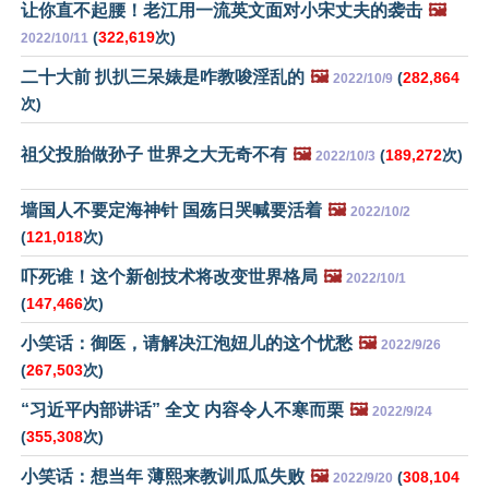
让你直不起腰！老江用一流英文面对小宋丈夫的袭击
🖼️
(
322,619
次)
2022/10/11
二十大前 扒扒三呆婊是咋教唆淫乱的
🖼️
(
282,864
2022/10/9
次)
祖父投胎做孙子 世界之大无奇不有
🖼️
(
189,272
次)
2022/10/3
墙国人不要定海神针 国殇日哭喊要活着
🖼️
2022/10/2
(
121,018
次)
吓死谁！这个新创技术将改变世界格局
🖼️
2022/10/1
(
147,466
次)
小笑话：御医，请解决江泡妞儿的这个忧愁
🖼️
2022/9/26
(
267,503
次)
“习近平内部讲话” 全文 内容令人不寒而栗
🖼️
2022/9/24
(
355,308
次)
小笑话：想当年 薄熙来教训瓜瓜失败
🖼️
(
308,104
2022/9/20