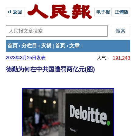
↺ 返回 
电子报
正體版
首页
分栏目
灾祸
首页
文章
›
›
|
›
：
2023年3月25日
发表
人气：
191,243
德勤为何在中共国遭罚两亿元(图)