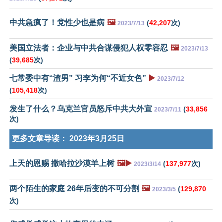
中共急疯了！党性少也是病
🖼️
(
42,207
次)
2023/7/13
美国立法者：企业与中共合谋侵犯人权零容忍
🖼️
2023/7/13
(
39,685
次)
七常委中有“渣男” 习李为何“不近女色”
▶️
2023/7/12
(
105,418
次)
发生了什么？乌克兰官员怒斥中共大外宣
(
33,856
2023/7/11
次)
更多文章导读：
2023年3月25日
上天的恩赐 撒哈拉沙漠羊上树
🖼️▶️
(
137,977
次)
2023/3/14
两个陌生的家庭 26年后变的不可分割
🖼️
(
129,870
2023/3/5
次)