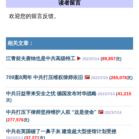
读者留言
欢迎您的留言反馈。
相关文章：
江青前夫唐纳也是中共高级特工
▶️
(
89,857
次)
2023/7/14
709案8周年 中共打压维权律师依旧
🖼️
(
265,078
次)
2023/7/10
中共日益带来安全之忧 德国发布对华战略
(
41,215
2023/7/14
次)
中共打压下律师坚持维护人权 “这是使命”
🖼️
2023/7/14
(
277,576
次)
中共在英国碰了一鼻子灰 建造超大型使馆计划受挫
(
37,271
次)
2023/7/13