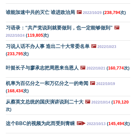
谁能加速中共的灭亡 谁进政治局
🖼️
(
238,794
次)
2022/10/29
习语录：“共产党说到就要做到，也一定能够做到”
🖼️
(
119,805
次)
2022/10/24
习说人话不办人事 造出二十大常委名单
🖼️
2022/10/23
(
233,795
次)
叶挺长子与廖承志把周恩来当恩人
🖼️
(
160,774
次)
2022/10/21
机率为百亿分之一和万亿分之一的奇闻
🖼️
2022/10/19
(
168,434
次)
从蔡英文总统的国庆演讲说到二十大
🖼️
(
170,120
2022/10/14
次)
这个BBC的视频为此而受到青睐
🖼️▶️
(
145,494
次)
2022/10/13