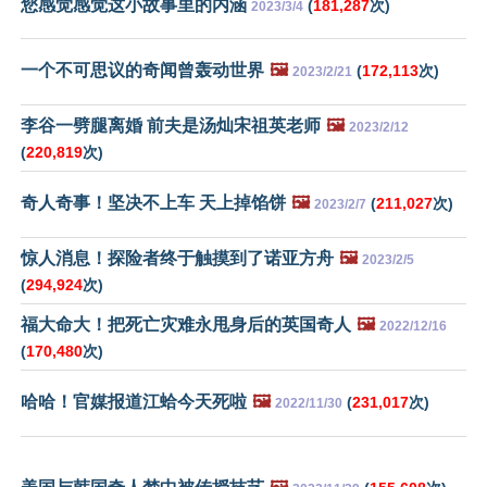
您感觉感觉这小故事里的内涵
(
181,287
次)
2023/3/4
一个不可思议的奇闻曾轰动世界
🖼️
(
172,113
次)
2023/2/21
李谷一劈腿离婚 前夫是汤灿宋祖英老师
🖼️
2023/2/12
(
220,819
次)
奇人奇事！坚决不上车 天上掉馅饼
🖼️
(
211,027
次)
2023/2/7
惊人消息！探险者终于触摸到了诺亚方舟
🖼️
2023/2/5
(
294,924
次)
福大命大！把死亡灾难永甩身后的英国奇人
🖼️
2022/12/16
(
170,480
次)
哈哈！官媒报道江蛤今天死啦
🖼️
(
231,017
次)
2022/11/30