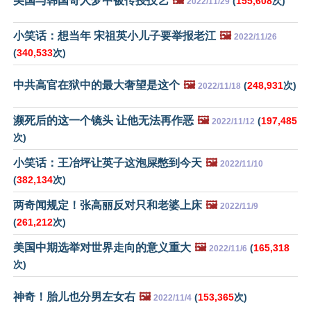
美国与韩国奇人梦中被传授技艺
🖼️
(
155,608
次)
2022/11/29
小笑话：想当年 宋祖英小儿子要举报老江
🖼️
2022/11/26
(
340,533
次)
中共高官在狱中的最大奢望是这个
🖼️
(
248,931
次)
2022/11/18
濒死后的这一个镜头 让他无法再作恶
🖼️
(
197,485
2022/11/12
次)
小笑话：王冶坪让英子这泡屎憋到今天
🖼️
2022/11/10
(
382,134
次)
两奇闻规定！张高丽反对只和老婆上床
🖼️
2022/11/9
(
261,212
次)
美国中期选举对世界走向的意义重大
🖼️
(
165,318
2022/11/6
次)
神奇！胎儿也分男左女右
🖼️
(
153,365
次)
2022/11/4