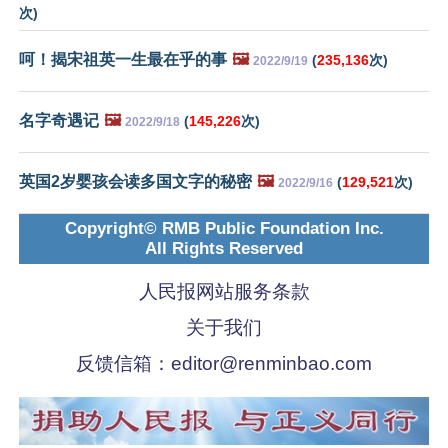
次)
呵！揭宋祖英一生最在乎的事
🖼️
(
235,136
次)
2022/9/19
名字奇遇记
🖼️
(
145,226
次)
2022/9/18
英国2岁婴孩会读多国文字的秘密
🖼️
(
129,521
次)
2022/9/16
Copyright© RMB Public Foundation Inc.
All Rights Reserved
人民报网站服务条款
关于我们
反馈信箱：
editor@renminbao.com