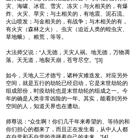
灾、海啸、冰雹、雪灾、冻灾；与火相关的，有爆
炸、火灾、旱灾；与土相关的，有地震、泥石流、
火山喷发；与金相关的，有战争；与木相关的有，
有火灾（森林之火）、虫灾（迫近人类的蝗虫灾、
草地蛾）、粮荒，等等。

大法师父说：“人无德，天灾人祸。地无德，万物凋
落。天无道，地裂天崩，苍穹尽空。”[3]

如今，天地人三才德亏，诸种灾难迭发。对应另外
空间，就是五行的劫轮已经启动，它是末世劫轮的
组成部份，时疫劫轮也是末世劫轮的组成之一。今
年的确是人类非常凶险的一年。其实，能看到另外
空间的人，知道天界也在遭劫。

师尊说：“众生啊！你们几千年来希望的、等待的和
你们担心的都来了，而且正在发生着，从中人人都
在自觉和不自觉的选择着自己的未来。”[4]
