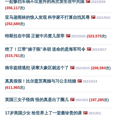
一起惨烈车祸不出意外的再次发生在中共国
🖼️
2021/5/26
(
356,117
次)
亚马逊雨林的惊人发现 科学家不打算自找其辱
🖼️
2021/5/21
(
252,689
次)
特斯拉在中国 正被中共窝儿里宰
🖼️
(
323,570
次)
2021/5/20
绝了！江带"婊子陈"杀胡 送命的是海军司令
🖼️
2021/5/17
(
515,761
次)
南非盗猎逃犯 误窜大象区就这个了
🖼️
(
208,584
次)
2021/5/15
真真假假！比尔盖茨离婚与习公主结婚
🖼️
2021/5/14
(
611,965
次)
英国三女子怪病 怪的真是出了圈儿
🖼️
(
197,285
次)
2021/5/3
17岁美国少女 给世界上了一堂最珍贵的课
🖼️
2021/5/1