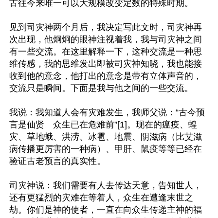
古往今来唯一可以大规模改变定数的特殊时期。

见到司灾神两个月后，我决定写此文时，司灾神再
次出现，他炯炯的眼神注视着我，我与司灾神之间
有一些交流。在这里解释一下，这种交流是一种思
维传感，我的思维发出即被司灾神知晓，我也能接
收到他的意念，他打出的意念是带有立体声音的，
交流只是瞬间。下面是我与他之间的一些交流。

我说：我知道人会有灾难发生，我师父说：“古今预
言是仙贤　众生已在危难前”[1]。现在的瘟疫、蝗
灾、草地蛾、洪涝、冰雹、地震、阴滋病（比艾滋
病传播更厉害的一种病）、甲肝、鼠疫等等已经在
验证古老预言的真实性。

司灾神说：我们需要有人去传达天意，告知世人，
还有更猛烈的灾难在等着人，众生在遭逢末世之
劫。你们是神的使者，一直在向众生传递主神的福