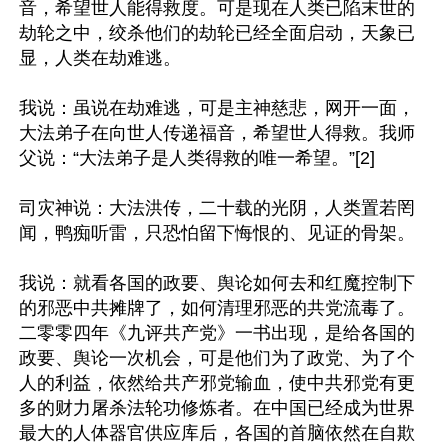
音，希望世人能得救度。可是现在人类已陷末世的
劫轮之中，绞杀他们的劫轮已经全面启动，天象已
显，人类在劫难逃。

我说：虽说在劫难逃，可是主神慈悲，网开一面，
大法弟子在向世人传递福音，希望世人得救。我师
父说：“大法弟子是人类得救的唯一希望。”[2]

司灾神说：大法洪传，二十载的光阴，人类置若罔
闻，鸭痴听雷，只恐怕留下悔恨的、见证的骨架。

我说：就看各国的政要、舆论如何去和红魔控制下
的邪恶中共摊牌了，如何清理邪恶的共党流毒了。
二零零四年《九评共产党》一书出现，是给各国的
政要、舆论一次机会，可是他们为了政党、为了个
人的利益，依然给共产邪党输血，使中共邪党有更
多的财力屠杀法轮功修炼者。在中国已经成为世界
最大的人体器官供应库后，各国的首脑依然在自欺