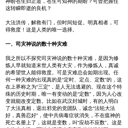
神盼苍生归正道，苍生可知神的期盼？可曾把握住
这转瞬即逝的良机？

大法洪传，解救有门，但时间短促。明真相者，可
得救度！这是人类的唯一选择。

一、司灾神说的数十种灾难
我之所以不探究司灾神说的数十种灾难，是因为修
炼人早就知道末世人类有大灾，作为修炼人，真诚
的希望世人能得救度。可是灾难总会如期出现。任
何一种灾难的出现真的是“定时、定点、定数”的，这
在上界称之为“三定”，是人无法逃避的。现在这个特
殊的历史时期，唯一有变动的是“定数”，因为人心改
变就能改变定数。比如在武汉封城时，有的人明白
了大法真相，退出邪党的党团队，诚念“法轮大法
好，真善忍好”，使中共病毒症状消失，不在瘟神的
死亡名册上了，这就是变数，叫“应劫不应数”。这是