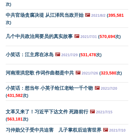
次)
中共官场贪腐决堤 从江泽民当政开始
🖼️
(
395,581
2021/8/2
次)
几个中共政治局要员的真实故事
🖼️
(
570,694
次)
2021/7/31
小笑话：江主席在冰岛
🖼️
(
531,478
次)
2021/7/29
河南泄洪悲歌 作词作曲都是中共
🖼️
(
323,580
次)
2021/7/26
小笑话：想当年 小英子给江老蛤一千个吻
🖼️
2021/7/20
(
431,582
次)
文革又来了！习近平下达文件 死路前行
🖼️
2021/7/15
(
563,181
次)
习仲勋父子受中共迫害 儿子掌权后迫害世界
🖼️
2021/7/10