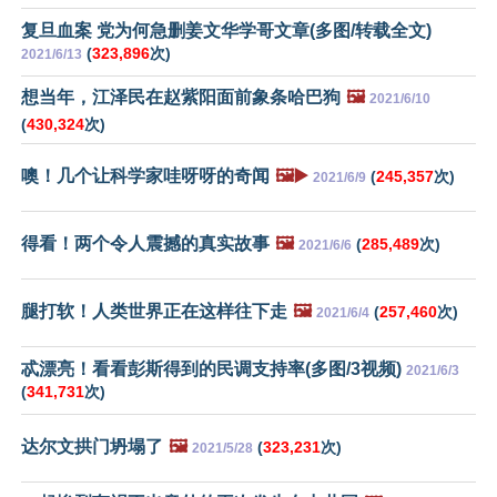
复旦血案 党为何急删姜文华学哥文章(多图/转载全文)
(
323,896
次)
2021/6/13
想当年，江泽民在赵紫阳面前象条哈巴狗
🖼️
2021/6/10
(
430,324
次)
噢！几个让科学家哇呀呀的奇闻
🖼️▶️
(
245,357
次)
2021/6/9
得看！两个令人震撼的真实故事
🖼️
(
285,489
次)
2021/6/6
腿打软！人类世界正在这样往下走
🖼️
(
257,460
次)
2021/6/4
忒漂亮！看看彭斯得到的民调支持率(多图/3视频)
2021/6/3
(
341,731
次)
达尔文拱门坍塌了
🖼️
(
323,231
次)
2021/5/28