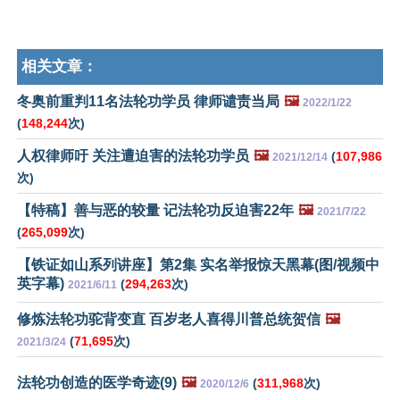
相关文章：
冬奥前重判11名法轮功学员 律师谴责当局
🖼️
2022/1/22
(
148,244
次)
人权律师吁 关注遭迫害的法轮功学员
🖼️
(
107,986
2021/12/14
次)
【特稿】善与恶的较量 记法轮功反迫害22年
🖼️
2021/7/22
(
265,099
次)
【铁证如山系列讲座】第2集 实名举报惊天黑幕(图/视频中
英字幕)
(
294,263
次)
2021/6/11
修炼法轮功驼背变直 百岁老人喜得川普总统贺信
🖼️
(
71,695
次)
2021/3/24
法轮功创造的医学奇迹(9)
🖼️
(
311,968
次)
2020/12/6