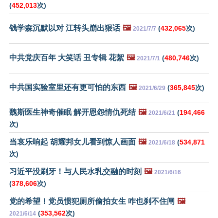
(
452,013
次)
钱学森沉默以对 江转头崩出狠话
🖼️
(
432,065
次)
2021/7/7
中共党庆百年 大笑话 丑专辑 花絮
🖼️
(
480,746
次)
2021/7/1
中共国实验室里还有更可怕的东西
🖼️
(
365,845
次)
2021/6/29
魏斯医生神奇催眠 解开恩怨情仇死结
🖼️
(
194,466
2021/6/21
次)
当哀乐响起 胡耀邦女儿看到惊人画面
🖼️
(
534,871
2021/6/18
次)
习近平没刷牙！与人民水乳交融的时刻
🖼️
2021/6/16
(
378,606
次)
党的希望！党员惯犯厕所偷拍女生 咋也刹不住闸
🖼️
(
353,562
次)
2021/6/14