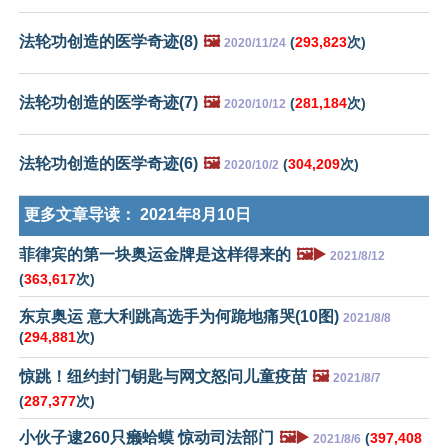
法轮功创造的医学奇迹(8)
🖼️
(
293,823
次)
2020/11/24
法轮功创造的医学奇迹(7)
🖼️
(
281,184
次)
2020/10/12
法轮功创造的医学奇迹(6)
🖼️
(
304,209
次)
2020/10/2
更多文章导读：
2021年8月10日
菲律宾的第一块奥运金牌是这样得来的
🖼️▶️
2021/8/12
(
363,617
次)
东京奥运 意大利跳高选手为何跪地痛哭(10图)
2021/8/8
(
294,881
次)
惊跳！纽约封门钥匙与网文怒问儿童疫苗
🖼️
2021/8/7
(
287,377
次)
小伙子逮260只癞蛤蟆 惊动司法部门
🖼️▶️
(
397,408
2021/8/6