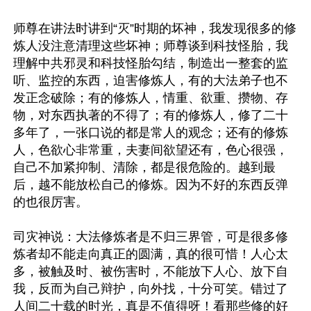
师尊在讲法时讲到“灭”时期的坏神，我发现很多的修
炼人没注意清理这些坏神；师尊谈到科技怪胎，我
理解中共邪灵和科技怪胎勾结，制造出一整套的监
听、监控的东西，迫害修炼人，有的大法弟子也不
发正念破除；有的修炼人，情重、欲重、攒物、存
物，对东西执著的不得了；有的修炼人，修了二十
多年了，一张口说的都是常人的观念；还有的修炼
人，色欲心非常重，夫妻间欲望还有，色心很强，
自己不加紧抑制、清除，都是很危险的。越到最
后，越不能放松自己的修炼。因为不好的东西反弹
的也很厉害。

司灾神说：大法修炼者是不归三界管，可是很多修
炼者却不能走向真正的圆满，真的很可惜！人心太
多，被触及时、被伤害时，不能放下人心、放下自
我，反而为自己辩护，向外找，十分可笑。错过了
人间二十载的时光，真是不值得呀！看那些修的好