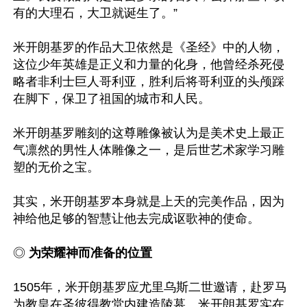
有的大理石，大卫就诞生了。”

米开朗基罗的作品大卫依然是《圣经》中的人物，
这位少年英雄是正义和力量的化身，他曾经杀死侵
略者非利士巨人哥利亚，胜利后将哥利亚的头颅踩
在脚下，保卫了祖国的城市和人民。

米开朗基罗雕刻的这尊雕像被认为是美术史上最正
气凛然的男性人体雕像之一，是后世艺术家学习雕
塑的无价之宝。

其实，米开朗基罗本身就是上天的完美作品，因为
神给他足够的智慧让他去完成讴歌神的使命。

◎ 
为荣耀神而准备的位置
1505年，米开朗基罗应尤里乌斯二世邀请，赴罗马
为教皇在圣彼得教堂内建造陵墓。米开朗基罗实在