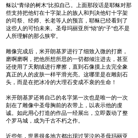
稣以“青绿的树木”比拟自己。上面那段话是耶稣对那
些支持把他钉在十字架上的族人和判决他钉十字架
的司祭、经师、长老等人的预言，耶稣已经看到了
这些人的可怕未来。圣母玛丽亚所“恸”的“子”也不是
人所理解的那么狭窄。

雕像完成后，米开朗基罗进行了细致入微的打磨，
磨啊磨啊，把他所想所思的一切都倾注进去，甚至
还使用了天鹅绒进行摩擦，直到石像摸上去完全象
真正的人的皮肤一样平滑光亮。这哪里是在雕刻石
头，而是在把冰冷的大理石变成不衰的生命！

米开朗基罗还将自己的名字第一次也是唯一的一次
刻在了雕像中圣母胸前的衣带上，以表示他的虔
诚。如此用心打造的作品一经展出，立即轰动了整
个罗马城，成为千古不朽之作。

近些年，世界很多地方都出现过哭泣的圣母玛丽亚