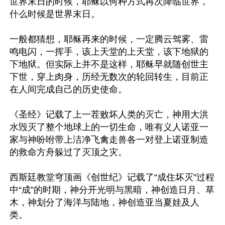
世界末日的时候，耶稣以何种方式再次降临世界，
什么时候是世界末日。

一般都猜想，耶稣再来的时候，一定腾云驾雾、雷
鸣电闪，一挥手，该上天堂的上天堂，该下地狱的
下地狱。但实际上并不是这样，耶稣早就随创世主
下世，穿上肉身，历经无数次的轮回转生，目前正
在人间完成自己的历史使命。

《圣经》记载了上一茬败坏人类的灭亡，神用大洪
水毁灭了整个地球上的一切生命，唯有义人诺亚一
家与神吩咐带上洁净飞禽走兽各一对登上诺亚制造
的救命方舟躲过了灭顶之灾。

西斯廷教堂穹顶画《创世纪》记载了“成住坏灭”过程
中“成”的时期，神分开光明与黑暗，神创造日月、草
木，神划分了海洋与陆地，神创造亚当夏娃及人
类。
