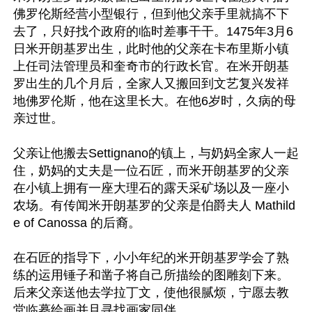
佛罗伦斯经营小型银行，但到他父亲手里就搞不下
去了，只好找个政府的临时差事干干。1475年3月6
日米开朗基罗出生，此时他的父亲在卡布里斯小镇
上任司法管理员和奎奇市的行政长官。在米开朗基
罗出生的几个月后，全家人又搬回到文艺复兴发祥
地佛罗伦斯，他在这里长大。在他6岁时，久病的母
亲过世。

父亲让他搬去Settignano的镇上，与奶妈全家人一起
住，奶妈的丈夫是一位石匠，而米开朗基罗的父亲
在小镇上拥有一座大理石的露天采矿场以及一座小
农场。有传闻米开朗基罗的父亲是伯爵夫人 Mathild
e of Canossa 的后裔。

在石匠的指导下，小小年纪的米开朗基罗学会了熟
练的运用锤子和凿子将自己所描绘的图雕刻下来。
后来父亲送他去学拉丁文，使他很腻烦，宁愿去教
堂临摹绘画并且寻找画家同伴。
