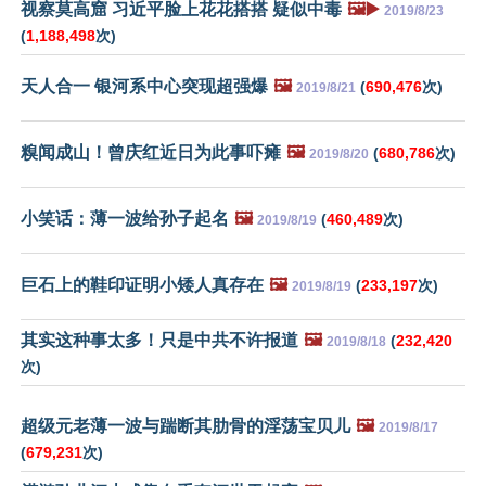
视察莫高窟 习近平脸上花花搭搭 疑似中毒
🖼️▶️
2019/8/23
(
1,188,498
次)
天人合一 银河系中心突现超强爆
🖼️
(
690,476
次)
2019/8/21
糗闻成山！曾庆红近日为此事吓瘫
🖼️
(
680,786
次)
2019/8/20
小笑话：薄一波给孙子起名
🖼️
(
460,489
次)
2019/8/19
巨石上的鞋印证明小矮人真存在
🖼️
(
233,197
次)
2019/8/19
其实这种事太多！只是中共不许报道
🖼️
(
232,420
2019/8/18
次)
超级元老薄一波与踹断其肋骨的淫荡宝贝儿
🖼️
2019/8/17
(
679,231
次)