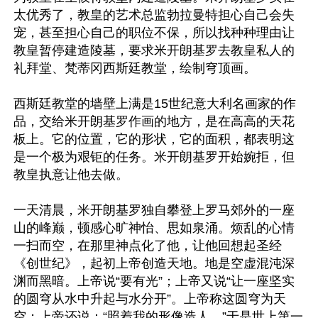
太优秀了，教皇的艺术总监勃拉曼特担心自己会失
宠，甚至担心自己的职位不保，所以找种种理由让
教皇暂停建造陵墓，要求米开朗基罗去教皇私人的
礼拜堂、梵蒂冈西斯廷教堂，绘制穹顶画。

西斯廷教堂的墙壁上满是15世纪意大利名画家的作
品，交给米开朗基罗作画的地方，是在高高的天花
板上。它的位置，它的形状，它的面积，都表明这
是一个极为艰钜的任务。米开朗基罗开始婉拒，但
教皇执意让他去做。

一天清晨，米开朗基罗独自攀登上罗马郊外的一座
山的峰巅，顿感心旷神怡、思如泉涌。烦乱的心情
一扫而空，在那里神点化了他，让他回想起圣经
《创世纪》，起初上帝创造天地。地是空虚混沌深
渊而黑暗。上帝说“要有光”；上帝又说“让一座坚实
的圆穹从水中升起与水分开”。上帝称这圆穹为天
空；上帝还说：“照着我的形像造人。”于是世上第一