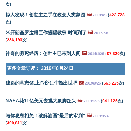
次)
惊人发现！创世主之手在改变人类家园
🖼️
(
422,728
2018/4/3
次)
米开朗基罗这幅巨作提醒教宗:时间到了
🖼️
2017/7/8
(
236,193
次)
神奇的濒死经历：创世主已来到人间
🖼️
(
87,620
次)
2014/1/28
更多文章导读：
2019年8月24日
破迷的墓志铭:上帝说让牛顿出世吧
🖼️
(
663,225
次)
2019/8/26
NASA花11亿美元去摸大象脚趾头
🖼️
(
641,125
次)
2019/8/25
与你息息相关！破解油画"最后的审判"
🖼️
2019/8/24
(
399,811
次)