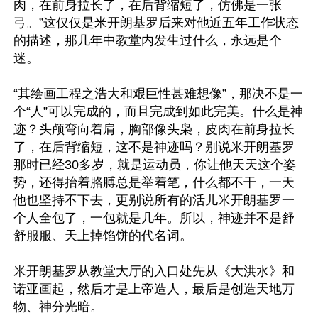
肉，在前身拉长了，在后背缩短了，仿佛是一张
弓。”这仅仅是米开朗基罗后来对他近五年工作状态
的描述，那几年中教堂内发生过什么，永远是个
迷。

“其绘画工程之浩大和艰巨性甚难想像”，那决不是一
个“人”可以完成的，而且完成到如此完美。什么是神
迹？头颅弯向着肩，胸部像头枭，皮肉在前身拉长
了，在后背缩短，这不是神迹吗？别说米开朗基罗
那时已经30多岁，就是运动员，你让他天天这个姿
势，还得抬着胳膊总是举着笔，什么都不干，一天
他也坚持不下去，更别说所有的活儿米开朗基罗一
个人全包了，一包就是几年。所以，神迹并不是舒
舒服服、天上掉馅饼的代名词。

米开朗基罗从教堂大厅的入口处先从《大洪水》和
诺亚画起，然后才是上帝造人，最后是创造天地万
物、神分光暗。
