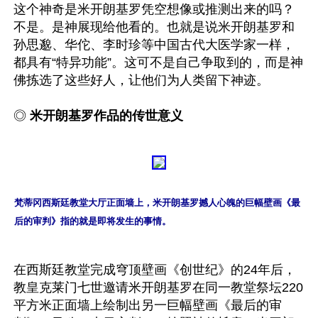
这个神奇是米开朗基罗凭空想像或推测出来的吗？
不是。是神展现给他看的。也就是说米开朗基罗和
孙思邈、华佗、李时珍等中国古代大医学家一样，
都具有“特异功能”。这可不是自己争取到的，而是神
佛拣选了这些好人，让他们为人类留下神迹。

◎ 
米开朗基罗作品的传世意义
梵蒂冈西斯廷教堂大厅正面墙上，米开朗基罗撼人心魄的巨幅壁画《最
后的审判》指的就是即将发生的事情。
在西斯廷教堂完成穹顶壁画《创世纪》的24年后，
教皇克莱门七世邀请米开朗基罗在同一教堂祭坛220
平方米正面墙上绘制出另一巨幅壁画《最后的审