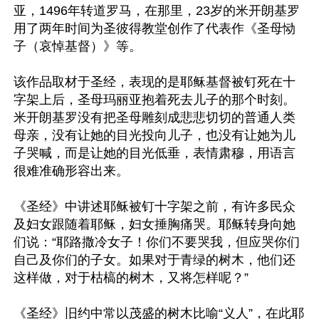
亚，1496年转道罗马，在那里，23岁的米开朗基罗
用了两年时间为圣彼得教堂创作了代表作《圣母恸
子（哀悼基督）》等。

该作品取材于圣经，表现的是耶稣基督被钉死在十
字架上后，圣母玛丽亚抱着死去儿子的那个时刻。
米开朗基罗没有把圣母雕刻成悲悲切切的普通人类
母亲，没有让她的目光投向儿子，也没有让她为儿
子哭喊，而是让她的目光低垂，表情肃穆，用语言
很难准确形容出来。

《圣经》中讲述耶稣被钉十字架之前，有许多民众
及妇女跟随着耶稣，妇女捶胸痛哭。耶稣转身向她
们说：“耶路撒冷女子！你们不要哭我，但应哭你们
自己及你们的子女。如果对于青绿的树木，他们还
这样做，对于枯槁的树木，又将怎样呢？”

《圣经》旧约中常以茂盛的树木比喻“义人”，在此耶