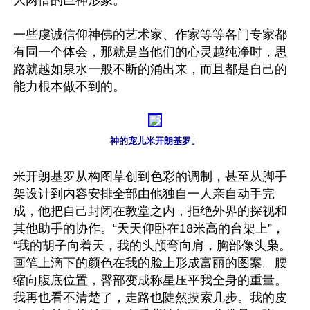
大两倍的巨神形象。

一些虔诚信仰神佛的艺术家、作家等等各门专家都
有同一个体会，那就是当他们的心灵越纯净时，思
路就越如泉水一般不断的涌出来，而且都是自己的
能力根本做不到的。

神的宠儿米开朗基罗。
米开朗基罗从构图草创到色彩的调制，甚至从脚手
架设计到内容安排全部由他独自一人亲自动手完
成，他把自己封闭在教堂之内，拒绝外界的探视和
其他助手的协作。“天天仰卧在18米高的台架上”，
“我的胡子向着天，我的头颅弯向肩，胸部像头枭。
画笔上滴下的颜色在我的脸上形成富丽的图案。腰
缩向腹底位置，臀部变成称星压平我全身的重量。
我再也看不清楚了，走路也陡然摸索几步。我的皮