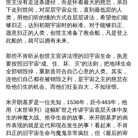
世主没有走这条捷径，而是怀着最大的慈悲，亲自
下走到世间，对层层宇宙众生，直到最低层的人
类，用他们听的懂的方式在层层讲法，希望他们能
够归正，达到初期宇宙时的标准。对于能够归正、
愿意归正的人类，创世主准备了救命船，凡是登上
此船的，就可以拥有未来。

那些不肯听从创世主宣讲法理的旧宇宙生命，执意
要按照旧宇宙“成、住、坏、灭”的法则，把地球生命
全部销毁掉，重新造符合自己心意的人类。其实，
连他们自己都在被销毁之列，是宇宙之主的慈悲在
给他们生的机会。而他们狂妄自大，不知珍惜。

米开朗基罗是一位先知，1536年，距今483年，他
用《末世审判》这幅旷世之作讲宇宙底层天体中发
生的神魔大战、抢夺生命的故事。米开朗基罗的画
作表现的就是近代和现在发生的事！看起来，不肯
归正的旧宇宙生命与魔鬼非常疯狂，但《最后的审