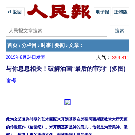
↺ 返回 
电子报
正體版
首页
分栏目
时事
要闻
文章
›
›
|
›
：
2019年8月24日
发表
人气：
399,811
与你息息相关！破解油画"最后的审判" (多图)
喻梅
此为文艺复兴时期的艺术巨匠米开朗基罗在梵蒂冈西斯廷教堂大厅天顶
的传世巨作《创世纪》。米开朗基罗是神的宠儿，他就是为赞美神、儆
醒人，恢复人类的正统文化，而被派到人世间来的。