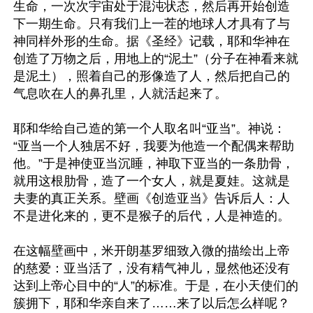
生命，一次次宇宙处于混沌状态，然后再开始创造
下一期生命。只有我们上一茬的地球人才具有了与
神同样外形的生命。据《圣经》记载，耶和华神在
创造了万物之后，用地上的“泥土”（分子在神看来就
是泥土），照着自己的形像造了人，然后把自己的
气息吹在人的鼻孔里，人就活起来了。

耶和华给自己造的第一个人取名叫“亚当”。神说：
“亚当一个人独居不好，我要为他造一个配偶来帮助
他。”于是神使亚当沉睡，神取下亚当的一条肋骨，
就用这根肋骨，造了一个女人，就是夏娃。这就是
夫妻的真正关系。壁画《创造亚当》告诉后人：人
不是进化来的，更不是猴子的后代，人是神造的。

在这幅壁画中，米开朗基罗细致入微的描绘出上帝
的慈爱：亚当活了，没有精气神儿，显然他还没有
达到上帝心目中的“人”的标准。于是，在小天使们的
簇拥下，耶和华亲自来了……来了以后怎么样呢？