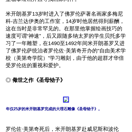
米开朗基罗13岁时进入了佛罗伦萨著名画家多梅尼
科-吉兰达伊奥的工作室，14岁时他居然得到薪酬，
这在当时是非常罕见的。在那里他掌握绘画技巧的
速度可谓“神速”，后又跟随多纳太罗的学生贝托多学
习了一年雕塑，在1490至1492年间米开朗基罗又进
了佛罗伦萨统治者罗伦佐·美第奇开办的“自由美术学
校（美第奇学院）”学习雕刻，由于他的超群才华倍
受罗伦佐的重视和爱护。

◎ 
儆世之作《圣母恸子》
年仅25岁的米开朗基罗完成的大理石雕像《圣母恸子》。
罗伦佐·美第奇死后，米开朗基罗赴威尼斯和波伦