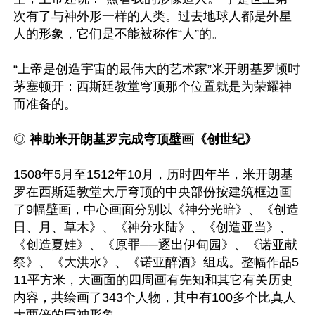
次有了与神外形一样的人类。过去地球人都是外星
人的形象，它们是不能被称作“人”的。

“上帝是创造宇宙的最伟大的艺术家”米开朗基罗顿时
茅塞顿开：西斯廷教堂穹顶那个位置就是为荣耀神
而准备的。

◎ 
神助米开朗基罗完成穹顶壁画《创世纪》
1508年5月至1512年10月，历时四年半，米开朗基
罗在西斯廷教堂大厅穹顶的中央部份按建筑框边画
了9幅壁画，中心画面分别以《神分光暗》、《创造
日、月、草木》、《神分水陆》、《创造亚当》、
《创造夏娃》、《原罪──逐出伊甸园》、《诺亚献
祭》、《大洪水》、《诺亚醉酒》组成。整幅作品5
11平方米，大画面的四周画有先知和其它有关历史
内容，共绘画了343个人物，其中有100多个比真人