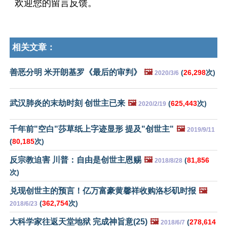
欢迎您的留言反馈。
相关文章：
善恶分明 米开朗基罗《最后的审判》
🖼️
(
26,298
次)
2020/3/6
武汉肺炎的末劫时刻 创世主已来
🖼️
(
625,443
次)
2020/2/19
千年前"空白"莎草纸上字迹显形 提及"创世主"
🖼️
2019/9/11
(
80,185
次)
反宗教迫害 川普：自由是创世主恩赐
🖼️
(
81,856
2018/8/28
次)
兑现创世主的预言！亿万富豪黄馨祥收购洛杉矶时报
🖼️
(
362,754
次)
2018/6/23
大科学家往返天堂地狱 完成神旨意(25)
🖼️
(
278,614
2018/6/7