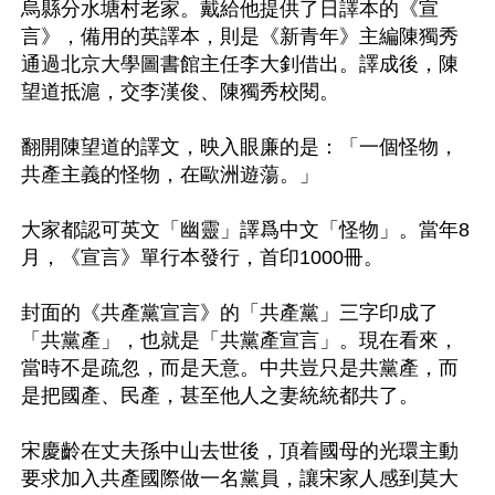
烏縣分水塘村老家。戴給他提供了日譯本的《宣
言》，備用的英譯本，則是《新青年》主編陳獨秀
通過北京大學圖書館主任李大釗借出。譯成後，陳
望道抵滬，交李漢俊、陳獨秀校閱。

翻開陳望道的譯文，映入眼廉的是：「一個怪物，
共產主義的怪物，在歐洲遊蕩。」

大家都認可英文「幽靈」譯爲中文「怪物」。當年8
月，《宣言》單行本發行，首印1000冊。

封面的《共產黨宣言》的「共產黨」三字印成了
「共黨產」，也就是「共黨產宣言」。現在看來，
當時不是疏忽，而是天意。中共豈只是共黨產，而
是把國產、民產，甚至他人之妻統統都共了。

宋慶齡在丈夫孫中山去世後，頂着國母的光環主動
要求加入共產國際做一名黨員，讓宋家人感到莫大