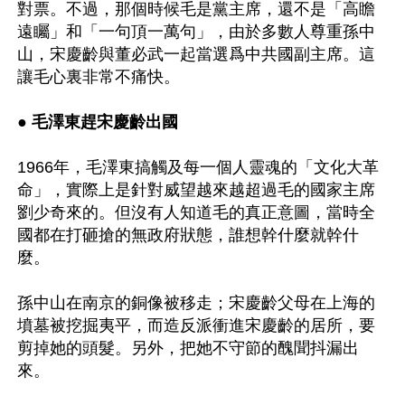
對票。不過，那個時候毛是黨主席，還不是「高瞻
遠矚」和「一句頂一萬句」，由於多數人尊重孫中
山，宋慶齡與董必武一起當選爲中共國副主席。這
讓毛心裏非常不痛快。

● 
毛澤東趕宋慶齡出國
1966年，毛澤東搞觸及每一個人靈魂的「文化大革
命」，實際上是針對威望越來越超過毛的國家主席
劉少奇來的。但沒有人知道毛的真正意圖，當時全
國都在打砸搶的無政府狀態，誰想幹什麼就幹什
麼。

孫中山在南京的銅像被移走；宋慶齡父母在上海的
墳墓被挖掘夷平，而造反派衝進宋慶齡的居所，要
剪掉她的頭髮。另外，把她不守節的醜聞抖漏出
來。
