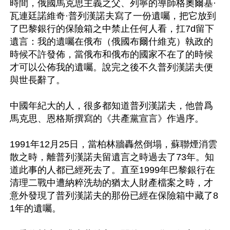
時間，俄國馬克思主義之父、列寧的導師格奧爾基·
瓦連廷諾維奇·普列漢諾夫寫了一份遺囑，把它放到
了巴黎銀行的保險箱之中禁止任何人看，扛7d留下
遺言：我的遺囑在俄布（俄國布爾什維克）執政的
時候不許發佈，當俄布和俄布的國家不在了的時候
才可以公佈我的遺囑。說完之後不久普列漢諾夫便
與世長辭了。

中國年紀大的人，很多都知道普列漢諾夫，他曾爲
馬克思、恩格斯撰寫的《共產黨宣言》作過序。

1991年12月25日，當柏林牆轟然倒塌，蘇聯煙消雲
散之時，離普列漢諾夫留遺言之時過去了73年。知
道此事的人都已經死去了。直至1999年巴黎銀行在
清理二戰中遭納粹洗劫的猶太人財產檔案之時，才
意外發現了普列漢諾夫的那份已經在保險箱中藏了8
1年的遺囑。
