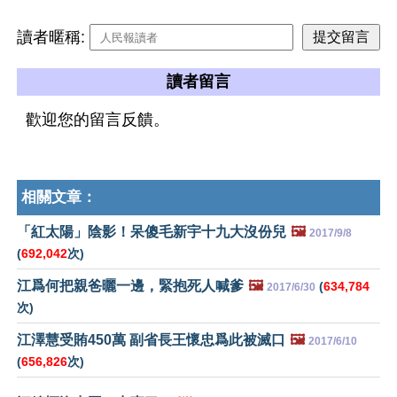
讀者暱稱:
讀者留言
歡迎您的留言反饋。
相關文章：
「紅太陽」陰影！呆傻毛新宇十九大沒份兒
🖼️
2017/9/8
(
692,042
次)
江爲何把親爸曬一邊，緊抱死人喊爹
🖼️
(
634,784
2017/6/30
次)
江澤慧受賄450萬 副省長王懷忠爲此被滅口
🖼️
2017/6/10
(
656,826
次)