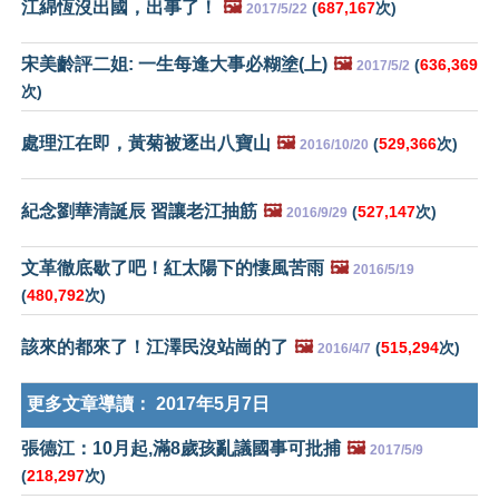
江綿恆沒出國，出事了！
🖼️
(
687,167
次)
2017/5/22
宋美齡評二姐: 一生每逢大事必糊塗(上)
🖼️
(
636,369
2017/5/2
次)
處理江在即，黃菊被逐出八寶山
🖼️
(
529,366
次)
2016/10/20
紀念劉華清誕辰 習讓老江抽筋
🖼️
(
527,147
次)
2016/9/29
文革徹底歇了吧！紅太陽下的悽風苦雨
🖼️
2016/5/19
(
480,792
次)
該來的都來了！江澤民沒站崗的了
🖼️
(
515,294
次)
2016/4/7
更多文章導讀：
2017年5月7日
張德江：10月起,滿8歲孩亂議國事可批捕
🖼️
2017/5/9
(
218,297
次)