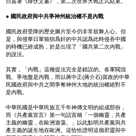
日簽署《降伏文書》，第二次世界大戰正式結束。

● 
國民政府與中共爭神州統治權不是內戰
國民政府受降的歷史圖片至今仍非常鼓舞人心。但
是，與侵華日軍狼狽爲奸的中共認爲此時侵吞中國
的時機已經成熟，於是出現了「國共第二次內戰」
的說法。

其實，「內戰」這種提法完全是錯誤的。各軍閥混
戰、爭地盤是內戰，而以蔣中正(蔣介石)當政的中華
民國政府與中共之間爭奪神州大地的統治權絕對不
是內戰。

中華民國是中華民族五千年神傳文明的組成部份，
而《共產黨宣言》第一句話宣稱「一個幽靈，共產
主義的幽靈，在歐洲遊蕩。」以此點明共產黨與共
產主義的誕生地在歐洲。這恰恰證明這個邪靈與中