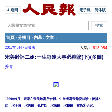
↺ 返回 
電子報
简体版
首頁
分欄目
內幕
文章
›
›
›
：
2017年5月7日
發表
人氣：
613,954
宋美齡評二姐:一生每逢大事必糊塗(下)(多圖)
姜青
1929年9月，宋家在宋美齡寓所合影。中坐者爲宋母倪桂珍；後排左
起：宋子良、宋美齡、孔祥熙、宋藹齡、宋慶齡，右爲宋子安。