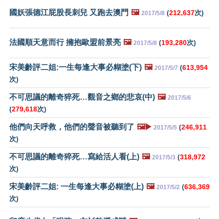
國妖張德江屁股長刺兒 又跑去澳門
🖼️
(
212,637
次)
2017/5/8
法國順天意而行 擁抱歐盟前景亮
🖼️
(
193,280
次)
2017/5/8
宋美齡評二姐:一生每逢大事必糊塗(下)
🖼️
(
613,954
2017/5/7
次)
不可思議的離奇猝死…觀音之鄉的悲哀(中)
🖼️
2017/5/6
(
279,618
次)
他們向天呼救，他們的聲音被聽到了
🖼️▶️
(
246,911
2017/5/5
次)
不可思議的離奇猝死…寫給活人看(上)
🖼️
(
318,972
2017/5/3
次)
宋美齡評二姐: 一生每逢大事必糊塗(上)
🖼️
(
636,369
2017/5/2
次)