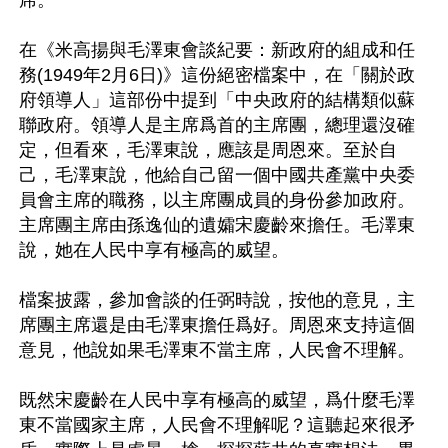
在《米高揚與毛澤東會談紀要：新政府的組成和任
務(1949年2月6日)》這份絕密檔案中，在「關於政
府領導人」這部份中提到「中央政府的結構類似蘇
聯政府。領導人是主席爲首的主席團，總理還沒確
定，但看來，毛澤東說，應該是周恩來。至於自
己，毛澤東說，他給自己留一個中國共產黨中央委
員會主席的職務，以主席團成員的身份參加政府。
主席團主席由孫逸仙的遺孀宋慶齡來擔任。毛澤東
說，她在人民中享有極高的威望。

檔案披露，參加會談的任弼時說，按他的意見，主
席團主席還是由毛澤東擔任爲好。周恩來支持這個
意見，他說如果毛澤東不當主席，人民會不理解。

既然宋慶齡在人民中享有極高的威望，爲什麼毛澤
東不當國家主席，人民會不理解呢？這聽起來很矛