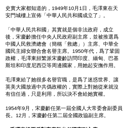
史實大家都知道的，1949年10月1日，毛澤東在天
安門城樓上宣佈「中華人民共和國成立了」。

「中華人民共和國」其實就是個非法政府，成立
後，宋慶齡擔任中央人民政府副主席，並被推選爲
中國人民救濟總會（簡稱「救總」）主席、中華全
國民主婦女聯合會名譽主席。1950年代，爲了鞏固
政權，毛澤東頻繁派宋慶齡訪問印度、緬甸、巴基
斯坦和印度尼西亞等周邊國家，用她起安撫作用。

毛澤東給了她很多名譽官職，是爲了迷惑世界、讓
英美大國放過中共僞政權的，實際上對她從來就沒
有信任過，只是利用，所以決不會給她實權。

1954年9月，宋慶齡任第一屆全國人大常委會副委員
長。12月，宋慶齡任第二屆全國政協副主席。
