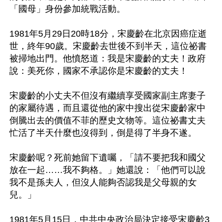
「國母」身份參加統戰活動。

1981年5月29日20時18分，宋慶齡在北京因癌症逝
世，終年90歲。宋慶齡去世後不到半天，這位祕書
被掃地出門。他憤怒道：我是宋慶齡的丈夫！政府
說：美死你，國家不承認你是宋慶齡的丈夫！

宋慶齡的小丈夫不但沒有繼續享受國家副主席妻子
的家屬待遇，而且還從他的家中搜出從宋慶齡家中
倒騰出去的價值不菲的歷史文物等。這位祕書丈夫
忙活了半天什麼也沒得到，倒是得了半身不遂。

宋慶齡呢？死前她留下遺囑，「請不要把我和國父
放在一起……我不夠格。」她還說：「他們可以說
我不是孫夫人，但沒人能夠否認我是父母親的女
兒。」

1981年5月15日，中共中央政治局決定接受宋慶齡3