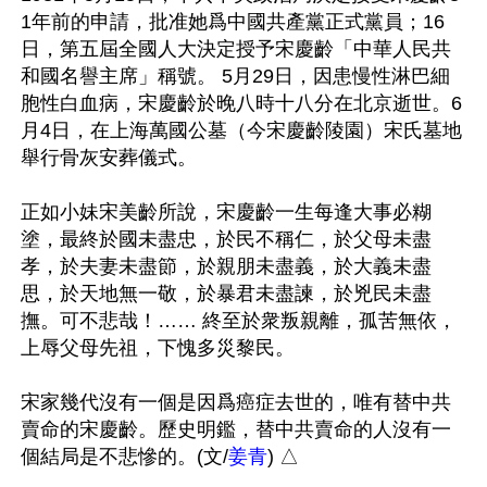
1年前的申請，批准她爲中國共產黨正式黨員；16
日，第五屆全國人大決定授予宋慶齡「中華人民共
和國名譽主席」稱號。 5月29日，因患慢性淋巴細
胞性白血病，宋慶齡於晚八時十八分在北京逝世。6
月4日，在上海萬國公墓（今宋慶齡陵園）宋氏墓地
舉行骨灰安葬儀式。

正如小妹宋美齡所說，宋慶齡一生每逢大事必糊
塗，最終於國未盡忠，於民不稱仁，於父母未盡
孝，於夫妻未盡節，於親朋未盡義，於大義未盡
思，於天地無一敬，於暴君未盡諫，於兇民未盡
撫。可不悲哉！…… 終至於衆叛親離，孤苦無依，
上辱父母先祖，下愧多災黎民。

宋家幾代沒有一個是因爲癌症去世的，唯有替中共
賣命的宋慶齡。歷史明鑑，替中共賣命的人沒有一
個結局是不悲慘的。(文/
姜青
) △
