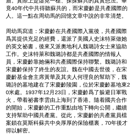
盾。實際上是虛晃一槍、探探蘇共的真實想法。畢
竟40年代中共得聽蘇共的，而宋慶齡是共產國際的
人。這一點在周幼馬的回憶文章中說的非常清楚。

周幼馬寫道：宋慶齡在共產國際入黨後，共產國際
爲其提供充足的經費，還派了美國人史沫特萊做她
的英文祕書，後來又派奧地利人魏璐詩女士來協助
工作。史沫特萊和魏璐詩都是共產國際的情報人
員，宋慶齡靠她倆和共產國際保持聯繫。魏璐詩和
宋慶齡保持了終生的友誼。魏在中國去世後，在宋
慶齡基金會主席黃華及其夫人何理良的幫助下，魏
璐詩的墓地建在了宋慶齡陵園，位於宋慶齡墓地東2
0米處。1937年12月23日，宋慶齡爲了躲避日軍戰
火，帶着祕書李雲由上海到了香港。隨着國共合作
的開始，宋慶齡的工作重點由地下轉向公開，繼續
支持幫助中國共產黨。從此，宋慶齡的共產黨員檔
案鎖在莫斯科蘇共中央厚厚的保險櫃裏，70年後才
得以解密。
