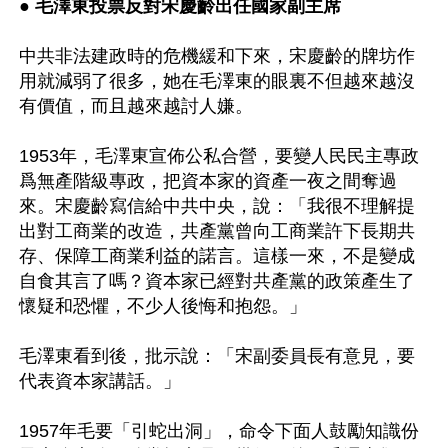
● 
毛澤東投票反對宋慶齡出任國家副主席
中共非法建政時的危機緩和下來，宋慶齡的牌坊作
用就減弱了很多，她在毛澤東的眼裏不但越來越沒
有價值，而且越來越討人嫌。

1953年，毛澤東宣佈公私合營，要變人民民主專政
爲無產階級專政，把資本家的資產一夜之間奪過
來。宋慶齡寫信給中共中央，說：「我很不理解提
出對工商業的改造，共產黨曾向工商業許下長期共
存、保障工商業利益的諾言。這樣一來，不是變成
自食其言了嗎？資本家已經對共產黨的政策產生了
懷疑和恐懼，不少人後悔和抱怨。」

毛澤東看到後，批示說：「宋副委員長有意見，要
代表資本家講話。」

1957年毛要「引蛇出洞」，命令下面人鼓勵知識份