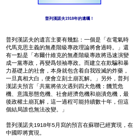
普列漢諾夫1918年的遺囑！
普列漢諾夫的遺言主要有幾點：一個是「在電氣時
代馬克思主義的無產階級專政理論將會過時。」還
有一點是「布爾什維克的無產階級專政將迅速演變
成一黨專政，再變爲領袖專政。而建立在欺騙和暴
力基礎上的社會，本身就包含着自我毀滅的炸藥，
一旦真相大白，便會立刻土崩瓦解。」另外，普列
漢諾夫預言「共黨將依次遇到四大危機：饑荒危
機、意識形態危機、社會經濟危機和崩潰危機，最
後政權土崩瓦解，這一過程可能持續數十年，但這
個結局誰也無法改變。」

普列漢諾夫1918年5月寫的預言在蘇聯已經實現，在
中國即將實現。
