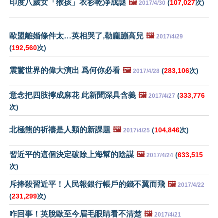
印度八歲女「猴孩」衣衫乾淨成謎
🖼️
(
107,027
次)
2017/4/30
歐盟離婚條件太…英相哭了,勒龐蹦高兒
🖼️
2017/4/29
(
192,560
次)
震驚世界的偉大演出 爲何你必看
🖼️
(
283,106
次)
2017/4/28
意念把四肢擰成麻花 此新聞深具含義
🖼️
(
333,776
2017/4/27
次)
北極熊的祈禱是人類的新課題
🖼️
(
104,846
次)
2017/4/25
習近平的這個決定破除上海幫的陰謀
🖼️
(
633,515
2017/4/24
次)
斥捧殺習近平！人民報銀行帳戶的錢不翼而飛
🖼️
2017/4/22
(
231,299
次)
咋回事！英脫歐至今眉毛眼睛看不清楚
🖼️
2017/4/21