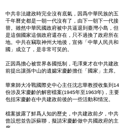
中共非法建政時完全沒有底氣，因爲中華民族的五
千年曆史都是一朝一代沒有了，由下一朝下一代接
替。雖然中華民國政府被中共逼退到臺灣小島，但
是這個國家這個政府還存在，只不過換了政府所在
地。中共在竊取神州大地後，宣佈「中華人民共和
國」成立了，是非常可笑的。

正因爲擔心被世界各國抵制，毛澤東才在中共建政
前提出讓孫中山的遺孀宋慶齡擔任「國家」主席。

華東師大冷戰國際史中心主任沈志華教授收集到14
份涉及宋慶齡的解密檔案(1945年至1963年)，主要
包括宋慶齡在中共建政前後的一些活動和情況。

檔案披露了鮮爲人知的歷史，中共建政前夕，中共
曾設想並告訴蘇聯，擬請宋慶齡做中共國政府的主
席。
