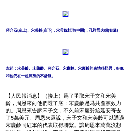
蔣介石(左上)、宋美齡(左下)，宋母倪桂珍(中間)，孔祥熙夫婦(右邊)
左起：宋美齡、宋藹齡、蔣介石、宋慶齡。宋慶齡的表情很怪異，好像
和他們在一起渾身的不舒服。
【人民報消息】（接上）爲了爭取宋子文和宋美
齡，周恩來向他們透了底：宋慶齡是爲共產黨效力
的。周恩來告訴宋子文，不久前宋慶齡給延安寄去
了5萬美元。周恩來還說，宋子文和宋美齡可以通過
宋慶齡同紅軍的代表取得聯繫。讓周恩來萬萬沒想