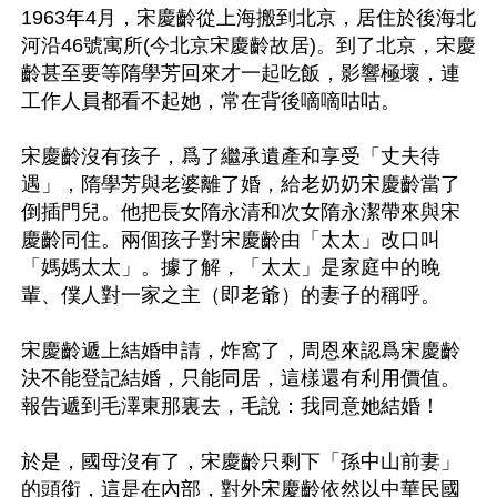
1963年4月，宋慶齡從上海搬到北京，居住於後海北
河沿46號寓所(今北京宋慶齡故居)。到了北京，宋慶
齡甚至要等隋學芳回來才一起吃飯，影響極壞，連
工作人員都看不起她，常在背後嘀嘀咕咕。

宋慶齡沒有孩子，爲了繼承遺產和享受「丈夫待
遇」，隋學芳與老婆離了婚，給老奶奶宋慶齡當了
倒插門兒。他把長女隋永清和次女隋永潔帶來與宋
慶齡同住。兩個孩子對宋慶齡由「太太」改口叫
「媽媽太太」。據了解，「太太」是家庭中的晚
輩、僕人對一家之主（即老爺）的妻子的稱呼。

宋慶齡遞上結婚申請，炸窩了，周恩來認爲宋慶齡
決不能登記結婚，只能同居，這樣還有利用價值。
報告遞到毛澤東那裏去，毛說：我同意她結婚！

於是，國母沒有了，宋慶齡只剩下「孫中山前妻」
的頭銜，這是在內部，對外宋慶齡依然以中華民國