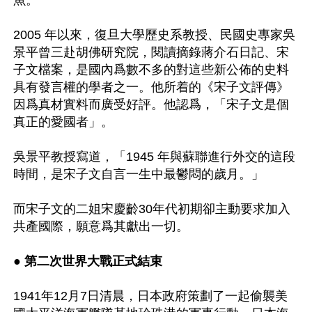
魚。

2005 年以來，復旦大學歷史系教授、民國史專家吳
景平曾三赴胡佛研究院，閱讀摘錄蔣介石日記、宋
子文檔案，是國內爲數不多的對這些新公佈的史料
具有發言權的學者之一。他所着的《宋子文評傳》
因爲真材實料而廣受好評。他認爲，「宋子文是個
真正的愛國者」。

吳景平教授寫道，「1945 年與蘇聯進行外交的這段
時間，是宋子文自言一生中最鬱悶的歲月。」

而宋子文的二姐宋慶齡30年代初期卻主動要求加入
共產國際，願意爲其獻出一切。

● 
第二次世界大戰正式結束
1941年12月7日清晨，日本政府策劃了一起偷襲美