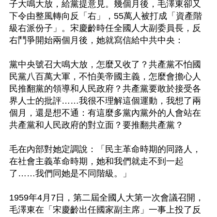
子大鳴大放，給黨提意見。幾個月後，毛澤東卻又
下令由整風轉向反「右」，55萬人被打成「資產階
級右派份子」。宋慶齡時任全國人大副委員長，反
右鬥爭開始兩個月後，她就寫信給中共中央：

黨中央號召大鳴大放，怎麼又收了？共產黨不怕國
民黨八百萬大軍，不怕美帝國主義，怎麼會擔心人
民推翻黨的領導和人民政府？共產黨要敢於接受各
界人士的批評……我很不理解這個運動，我想了兩
個月，還是想不通：有這麼多黨內黨外的人會站在
共產黨和人民政府的對立面？要推翻共產黨？

毛在內部對她定調說：「民主革命時期的同路人，
在社會主義革命時期，她和我們就走不到一起
了……我們同她是不同階級。」

1959年4月7日，第二屆全國人大第一次會議召開，
毛澤東在「宋慶齡出任國家副主席」一事上投了反