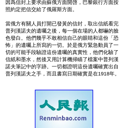
因爲信封上要求由蘇俄方面開啓，巴黎銀行方面按
照約定把信交給了俄羅斯方面。

當俄方有關人員打開已發黃的信封，取出信紙看完
普列漢諾夫的遺囑之後，每一個在場的人都嚇的臉
色發白。他們幾乎不敢相信自己的眼睛和這份「恐
怖」的遺囑上所寫的一切。於是俄方緊急動員了一
切的可能手段驗證這份遺囑的真實性，他們化驗了
信紙和墨水，然後又用計算機掃瞄了檔案中普列漢
諾夫筆記中的字跡。一切都證明這份遺囑確實出自