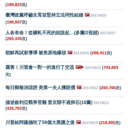
(
199,823
次)
臺灣政黨呼籲生育並堅持立法同性結婚
🖼️
2017/4/20
(
198,937
次)
人各有命！從碾軋不死的娃說起…(多圖/2視頻)
2017/4/17
(
265,435
次)
朝鮮再試射導彈 被美原地爆頭
🖼️
(
208,411
次)
2017/4/16
厲害！川習會一對一的進行了交流
🖼️▶️
(
743,603
2017/4/13
次)
每日郵報涉誹謗 美第一夫人獲賠償
🖼️
(
200,766
次)
2017/4/12
描述敘利亞戰爭苦難 普京辯不過卵石(16圖)
2017/4/11
(
326,763
次)
川普給阿薩德吃了59個大黑棗之後
🖼️
(
218,495
次)
2017/4/10