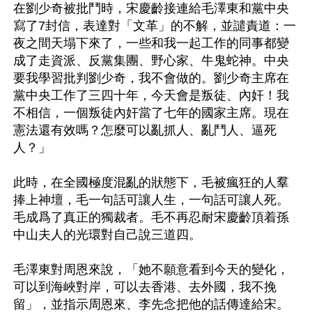
在劉少奇被批鬥時，宋慶齡接連給毛澤東和黨中央
寫了7封信，表達對「文革」的不解，並譴責道：一
夜之間天塌下來了，一些和我一起工作的同事都變
成了走資派、反黨集團、野心家、牛鬼蛇神。中央
要我學習批判劉少奇，我不會做的。劉少奇主席在
黨中央工作了三四十年，今天會是叛徒、內奸！我
不相信，一個叛徒內奸當了七年的國家主席。現在
憲法還有效嗎？怎麼可以亂抓人、亂鬥人、逼死
人？」

此時，在全國極度混亂的狀態下，毛被瘋狂的人羣
捧上神壇，毛一句話可讓人生，一句話可讓人死。
毛成爲了真正的獨裁者。毛不再忍耐宋慶齡頂着孫
中山夫人的光環對自己說三道四。

毛澤東對周恩來說，「她不願意看到今天的變化，
可以到海峽對岸，可以去香港、去外國，我不挽
留」，並指示周恩來、李先念把他的話傳達給宋。