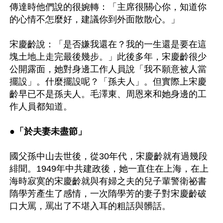
傳達時他們說的很婉轉：「主席很關心你，知道你
的心情不怎麼好，建議你到外面散散心。」

宋慶齡說：「是否嫌我還在？我的一生還是要在這
塊土地上走完最後幾步。」此後多年，宋慶齡很少
公開露面，她對身邊工作人員說「我不願意被人當
擺設」。什麼擺設呢？「孫夫人」。但實際上宋慶
齡早已不是孫夫人。毛澤東、周恩來和她身邊的工
作人員都知道。

●
「於夫妻未盡節」
國父孫中山去世後，從30年代，宋慶齡就有過幾段
緋聞。1949年中共建政後，她一直住在上海，在上
海時寂寞的宋慶齡就與有婦之夫的兒子輩警衛祕書
隋學芳產生了感情，一次隋學芳的妻子對宋慶齡破
口大罵，罵出了不堪入耳的粗話與髒話。
