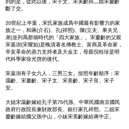
到的是，從此以後，宋子文、宋美齡與二姐宋慶齡
斷了交。

20世紀上半葉，宋氏家族成爲中國最有影響力的家
族之一，和蔣(介石)、孔(祥熙)、陳(立夫、果夫兄
弟)並列爲那個時代的「四大家族」。宋慶齡的父親
宋嘉澍(宋耀如)是晚清著名傳教士、富商及革命家，
辛亥革命的鼎力支持者及大金主，母親倪桂珍是明
代科學家徐光啓的後代。

宋嘉澍有子女六人，三男三女。按照年齡順序：宋
靄齡、宋慶齡、宋子文、宋美齡、宋子良、宋子
安。

大姐宋藹齡嫁給孔子第75代孫、中華民國南京國民
政府行政院長兼財政部長、銀行家孔祥熙。二姐宋
慶齡嫁給國父孫中山，小妹宋美齡嫁給蔣中正。
