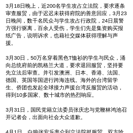
3月18日晚上，近200名学生攻占立法院，要求逐条
审查服贸，由于迟迟未获得府院的善意回应，3月23
日晚间，数千名民众与学生攻占行政院，24日晨警
方强行驱离，百余人受伤，学生们先是集资购买报
纸广告，说明诉求，也藉社交媒体获得理解与声
援。

3月30日，50万名穿着黑色T恤衫的学生与民众，涌
向总统府前的凯格兰大道，要求退回服贸，坚持要
先立法后审查。并引发澳洲、日本、香港、法国、
德国、英国等国进行跨海连线。海外的台湾留学
生、侨团也发起全球接力声援台湾反服贸的活动，
得到10多国家、数十城市的热烈响应。

3月31日，国民党籍立法委员张庆忠与党鞭林鸿池召
开记者会，出面向社会大众道歉。

4月1日，白狼张安乐率众到立法院挺服贸，双方呛