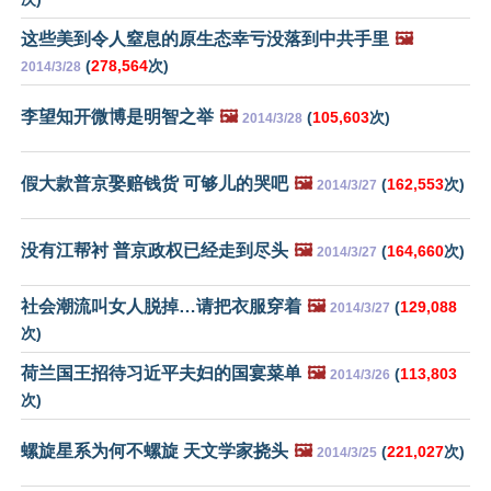
这些美到令人窒息的原生态幸亏没落到中共手里
🖼️
(
278,564
次)
2014/3/28
李望知开微博是明智之举
🖼️
(
105,603
次)
2014/3/28
假大款普京娶赔钱货 可够儿的哭吧
🖼️
(
162,553
次)
2014/3/27
没有江帮衬 普京政权已经走到尽头
🖼️
(
164,660
次)
2014/3/27
社会潮流叫女人脱掉…请把衣服穿着
🖼️
(
129,088
2014/3/27
次)
荷兰国王招待习近平夫妇的国宴菜单
🖼️
(
113,803
2014/3/26
次)
螺旋星系为何不螺旋 天文学家挠头
🖼️
(
221,027
次)
2014/3/25