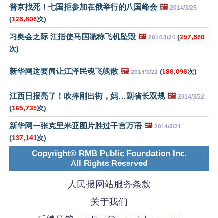
普京找死！七国拒参加在俄举行的八国峰会
🖼️
2014/3/25
(
128,808
次)
习奥会之际 江指使马国谎称飞机坠毁
🖼️
(
257,880
2014/3/24
次)
新华网这要闻让江泽民魂飞魄散
🖼️
(
186,096
次)
2014/3/22
江西日报亮了！吹捧刚出街，妈…副省长双规
🖼️
2014/3/22
(
165,735
次)
新华网一张克里米亚图片胜过千言万语
🖼️
2014/3/21
(
137,141
次)
Copyright© RMB Public Foundation Inc.
All Rights Reserved
人民报网站服务条款
关于我们