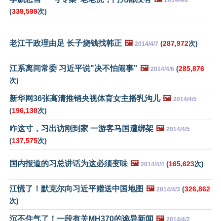
2014/4/8
(
339,599
次)
老江干政理由足 长子烧钱找韩正
🖼️
(
287,972
次)
2014/4/7
江系离间常委 习近平说"决不怕闹事"
🖼️
(
285,876
2014/4/6
次)
新华网36张高清推销央视体育女主播乳沟儿
🖼️
2014/4/5
(
196,138
次)
咋这寸，习出访刚到家 一游客马国遭绑架
🖼️
2014/4/5
(
137,575
次)
国内报道的习总讲话为这必须变味
🖼️
(
165,623
次)
2014/4/4
江慌了！默克尔向习近平赠送中国地图
🖼️
(
326,862
2014/4/3
次)
沉不住气了！一段有关MH370的诡异新闻
🖼️
2014/4/2