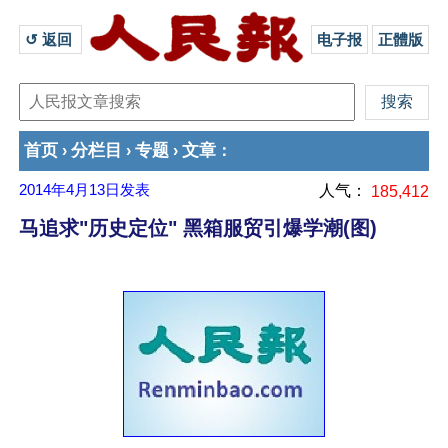
↺ 返回 
电子报
正體版
首页
分栏目
专题
文章
›
›
›
：
2014年4月13日
发表
人气：
185,412
马追求"历史定位" 黑箱服贸引爆学潮(图)