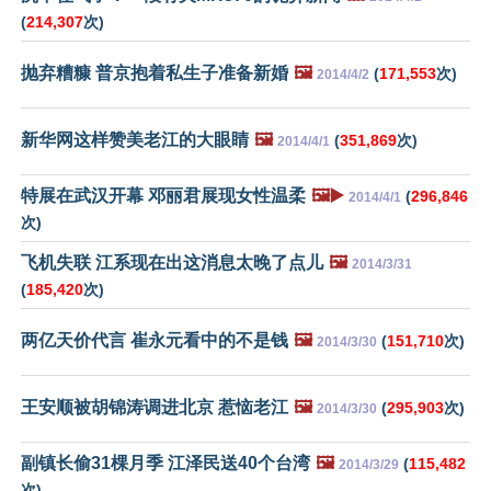
(
214,307
次)
抛弃糟糠 普京抱着私生子准备新婚
🖼️
(
171,553
次)
2014/4/2
新华网这样赞美老江的大眼睛
🖼️
(
351,869
次)
2014/4/1
特展在武汉开幕 邓丽君展现女性温柔
🖼️▶️
(
296,846
2014/4/1
次)
飞机失联 江系现在出这消息太晚了点儿
🖼️
2014/3/31
(
185,420
次)
两亿天价代言 崔永元看中的不是钱
🖼️
(
151,710
次)
2014/3/30
王安顺被胡锦涛调进北京 惹恼老江
🖼️
(
295,903
次)
2014/3/30
副镇长偷31棵月季 江泽民送40个台湾
🖼️
(
115,482
2014/3/29
次)