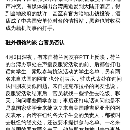
声冲突。有媒体指出台湾黑道爱到大陆开酒店，得
到当地政府的默许，甚至有官方暗地出钱投资，酒
店成了中共国安单位对台的情报站，黑道也被收买
成为藉机闹事的打手。

驻外领馆约谈 台官员否认
4月3日深夜，有来自荷兰网友在PTT上反映，荷兰
的台湾办事处在声援反服贸活动的前、后都曾打电
话向学生，索取参与抗议活动的学生名单，另有两
名来自法国的网友 也分别表示，驻法代表处在询问
法国朋友类似问题。来自捷克布拉格的网友也说，
反服贸活动结束后，官员就找一些学生去吃饭、聊
天，询问哪些同学参加；事后还打电话询问他是不
是拿国家奖学金来捷克？来自美国维吉尼亚州的网
友表示，台湾在纽约各大学生会的负责人，都被叫
去驻纽约经文处，还被要求提供参与名单。一名来
自英国的网友匿名表示，他与朋友都被叫去办事处