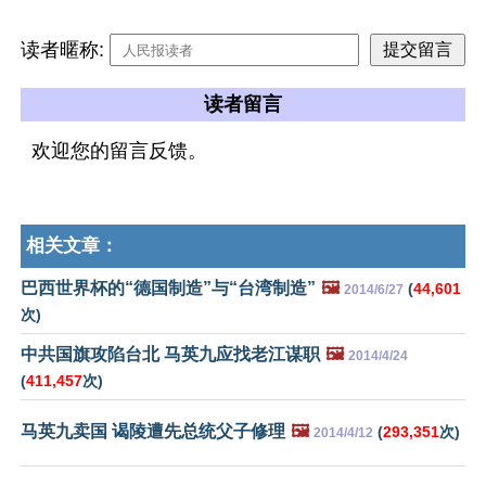
读者暱称:
读者留言
欢迎您的留言反馈。
相关文章：
巴西世界杯的“德国制造”与“台湾制造”
🖼️
(
44,601
2014/6/27
次)
中共国旗攻陷台北 马英九应找老江谋职
🖼️
2014/4/24
(
411,457
次)
马英九卖国 谒陵遭先总统父子修理
🖼️
(
293,351
次)
2014/4/12