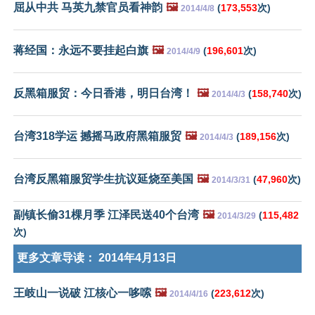
屈从中共 马英九禁官员看神韵
🖼️
(
173,553
次)
2014/4/8
蒋经国：永远不要挂起白旗
🖼️
(
196,601
次)
2014/4/9
反黑箱服贸：今日香港，明日台湾！
🖼️
(
158,740
次)
2014/4/3
台湾318学运 撼摇马政府黑箱服贸
🖼️
(
189,156
次)
2014/4/3
台湾反黑箱服贸学生抗议延烧至美国
🖼️
(
47,960
次)
2014/3/31
副镇长偷31棵月季 江泽民送40个台湾
🖼️
(
115,482
2014/3/29
次)
更多文章导读：
2014年4月13日
王岐山一说破 江核心一哆嗦
🖼️
(
223,612
次)
2014/4/16