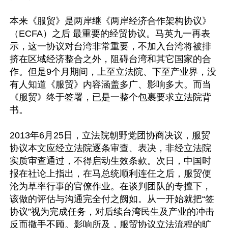
本来《服贸》是两岸继《两岸经济合作架构协议》
（ECFA）之后 最重要的经贸协议。马英九一再表
示，这一协议对台湾非常重要，不加入台湾将被排
挤在区域经济整合之外，阻碍台湾和其它国家的合
作。但是9个月期间，上至立法院、下至产业界，没
有人知道《服贸》内容涵盖多广、影响多大。而当
《服贸》终于签署，已是一整个包裹要求立法院背
书。

2013年6月25日，立法院朝野党团协商决议，服贸
协议本文应经立法院逐条审查、表决，非经立法院
实质审查通过，不得启动生效条款。次日，中国时
报在社论上指出，在马总统顺利连任之后，服贸便
沦为草率行事的官僚作业。在谈判团队的专擅下，
该做的评估与沟通完全付之阙如。从一开始就把“签
协议”视为完成任务，对后续台湾民生及产业的冲击
反而撒手不顾。影响所及，服贸协议立法流程的旷