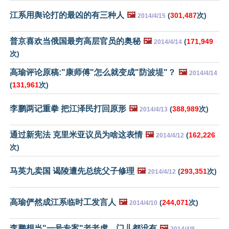
江系用舆论打的最凶的有三种人
🖼️
(
301,487
次)
2014/4/15
普京喜欢当俄国最穷高层官员的奥秘
🖼️
(
171,949
2014/4/14
次)
高瑜评论原稿:"康师傅"怎么就变成"防波堤"？
🖼️
2014/4/14
(
131,961
次)
李鹏两记重拳 把江泽民打回原形
🖼️
(
388,989
次)
2014/4/13
通过新宪法 克里米亚议员为啥这表情
🖼️
(
162,226
2014/4/12
次)
马英九卖国 谒陵遭先总统父子修理
🖼️
(
293,351
次)
2014/4/12
高瑜俨然成江系临时工发言人
🖼️
(
244,071
次)
2014/4/10
李鹏想当"一号专案"老老虎，门儿都没有
🖼️