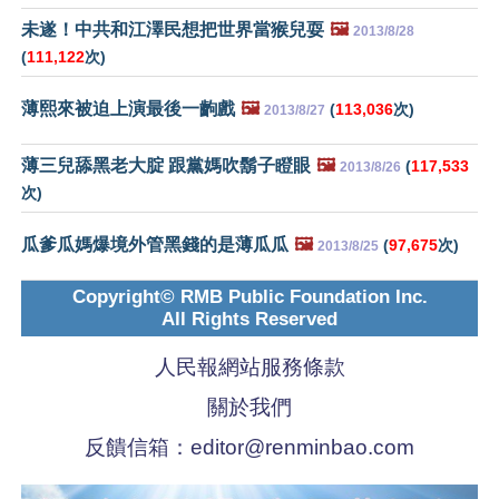
未遂！中共和江澤民想把世界當猴兒耍
🖼️
2013/8/28
(
111,122
次)
薄熙來被迫上演最後一齣戲
🖼️
(
113,036
次)
2013/8/27
薄三兒舔黑老大腚 跟黨媽吹鬍子瞪眼
🖼️
(
117,533
2013/8/26
次)
瓜爹瓜媽爆境外管黑錢的是薄瓜瓜
🖼️
(
97,675
次)
2013/8/25
Copyright© RMB Public Foundation Inc.
All Rights Reserved
人民報網站服務條款
關於我們
反饋信箱：
editor@renminbao.com