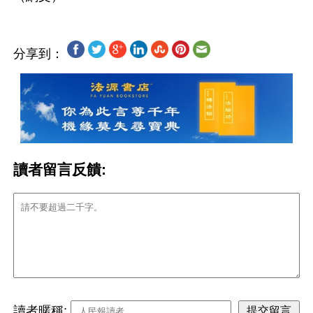
分享到：
讀者留言反饋:
讀者暱稱: