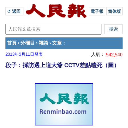
↺ 返回 
電子報
简体版
首頁
分欄目
雜談
文章
›
›
›
：
2013年9月11日
發表
人氣：
542,540
段子：採訪遇上這大爺 CCTV差點噎死（圖）