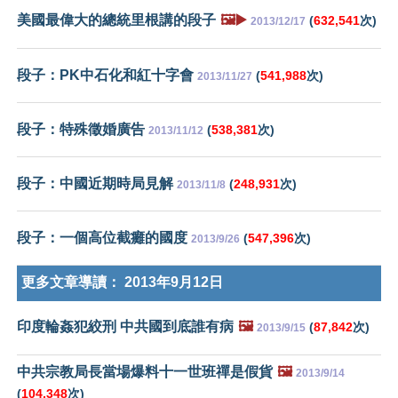
美國最偉大的總統里根講的段子
🖼️▶️
(
632,541
次)
2013/12/17
段子：PK中石化和紅十字會
(
541,988
次)
2013/11/27
段子：特殊徵婚廣告
(
538,381
次)
2013/11/12
段子：中國近期時局見解
(
248,931
次)
2013/11/8
段子：一個高位截癱的國度
(
547,396
次)
2013/9/26
更多文章導讀：
2013年9月12日
印度輪姦犯絞刑 中共國到底誰有病
🖼️
(
87,842
次)
2013/9/15
中共宗教局長當場爆料十一世班禪是假貨
🖼️
2013/9/14
(
104,348
次)