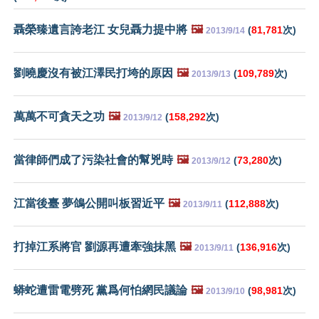
聶榮臻遺言誇老江 女兒聶力提中將
🖼️
(
81,781
次)
2013/9/14
劉曉慶沒有被江澤民打垮的原因
🖼️
(
109,789
次)
2013/9/13
萬萬不可貪天之功
🖼️
(
158,292
次)
2013/9/12
當律師們成了污染社會的幫兇時
🖼️
(
73,280
次)
2013/9/12
江當後臺 夢鴿公開叫板習近平
🖼️
(
112,888
次)
2013/9/11
打掉江系將官 劉源再遭牽強抹黑
🖼️
(
136,916
次)
2013/9/11
蟒蛇遭雷電劈死 黨爲何怕網民議論
🖼️
(
98,981
次)
2013/9/10