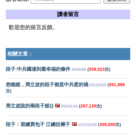
讀者留言
歡迎您的留言反饋。
相關文章：
段子:中共國達到最幸福的條件
(
539,523
次)
2014/4/6
您瞧瞧，周立波的段子都是中共惹的禍
(
551,999
2014/1/25
次)
周立波說的兩段子挺Q
🖼️
(
267,120
次)
2014/1/18
段子：習總買包子 江總拉褲子
🖼️
(
300,650
次)
2013/12/30