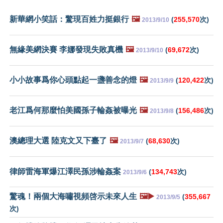
新華網小笑話：驚現百姓力挺銀行
🖼️
(
255,570
次)
2013/9/10
無緣美網決賽 李娜發現失敗真機
🖼️
(
69,672
次)
2013/9/10
小小故事爲你心頭點起一盞善念的燈
🖼️
(
120,422
次)
2013/9/9
老江爲何那麼怕美國孫子輪姦被曝光
🖼️
(
156,486
次)
2013/9/8
澳總理大選 陸克文又下臺了
🖼️
(
68,630
次)
2013/9/7
律師雷海軍爆江澤民孫涉輪姦案
(
134,743
次)
2013/9/6
驚魂！兩個大海嘯視頻啓示未來人生
🖼️▶️
(
355,667
2013/9/5
次)