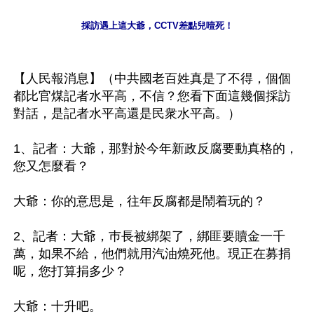
採訪遇上這大爺，CCTV差點兒噎死！
【人民報消息】（中共國老百姓真是了不得，個個
都比官煤記者水平高，不信？您看下面這幾個採訪
對話，是記者水平高還是民衆水平高。）

1、記者：大爺，那對於今年新政反腐要動真格的，
您又怎麼看？

大爺：你的意思是，往年反腐都是鬧着玩的？

2、記者：大爺，巿長被綁架了，綁匪要贖金一千
萬，如果不給，他們就用汽油燒死他。現正在募捐
呢，您打算捐多少？

大爺：十升吧。
