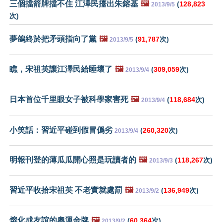
三個擋箭牌擋不住 江澤民擡出朱鎔基
🖼️
(
128,823
2013/9/5
次)
夢鴿終於把矛頭指向了黨
🖼️
(
91,787
次)
2013/9/5
瞧，宋祖英讓江澤民給睡壞了
🖼️
(
309,059
次)
2013/9/4
日本首位千里眼女子被科學家害死
🖼️
(
118,684
次)
2013/9/4
小笑話：習近平碰到假冒僞劣
(
260,320
次)
2013/9/4
明報刊登的薄瓜瓜開心照是玩讀者的
🖼️
(
118,267
次)
2013/9/3
習近平收拾宋祖英 不老實就處罰
🖼️
(
136,949
次)
2013/9/2
熔化成友誼的奧運金牌
🖼️
(
60,364
次)
2013/9/2