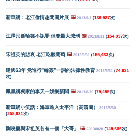
新華網：老江偷情趣聞圖片展
🖼️
(
136,937
次)
2013/9/1
江澤民孫輪姦不認罪 但要最大減刑
🖼️
(
154,937
次)
2013/8/31
宋祖英的悲哀 老江吃酸葡萄
🖼️
(
155,433
次)
2013/8/31
建國63年 党進行"輪姦"一詞的法律性教育
(
74,831
2013/8/31
次)
鳳凰網獨家的李天一娛樂新聞
🖼️
(
79,455
次)
2013/8/30
新華網小笑話：海軍進入太平洋（高清圖）
2013/8/30
(
258,931
次)
劉曉慶與宋祖英各有一個「大哥」
🖼️
(
149,686
次)
2013/8/28