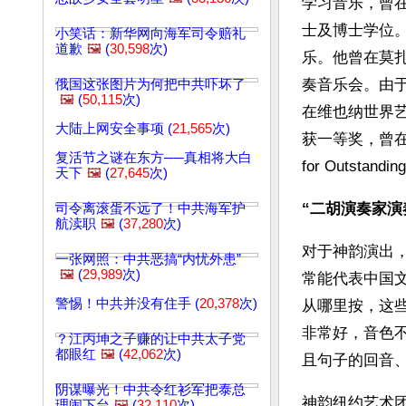
学习音乐，曾
士及博士学位
小笑话：新华网向海军司令赔礼
道歉
🖼️
(
30,598
次)
乐。他曾在莫
奏音乐会。由于其
俄国这张图片为何把中共吓坏了
🖼️
(
50,115
次)
在维也纳世界艺术性大赛H
大陆上网安全事项 (
21,565
次)
获一等奖，曾在纽约获得
复活节之谜在东方──真相将大白
for Outstand
天下
🖼️
(
27,645
次)
“二胡演奏家演
司令离滚蛋不远了！中共海军护
航渎职
🖼️
(
37,280
次)
对于神韵演出
一张网照：中共恶搞“内忧外患”
🖼️
(
29,989
次)
常能代表中国
警惕！中共并没有住手 (
20,378
次)
从哪里按，这
非常好，音色
？江丙坤之子赚的让中共太子党
都眼红
🖼️
(
42,062
次)
且句子的回音
阴谋曝光！中共令红衫军把泰总
神韵纽约艺术
理闹下台
🖼️
(
32,110
次)