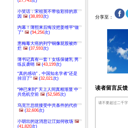
(
27,743
次)
小笑话：宋祖英不带妆彩排的原
因
🖼️
(
38,893
次)
分享至：
内幕！薄熙来后悔没把姜维平“做
了”
🖼️
(
94,256
次)
患梅毒大疮的列宁铜像屁股被炸
烂
🖼️
(
37,593
次)
薄书记真有一套！女练保健乳 男
练反袭哨
🖼️
(
43,199
次)
“真的感动”，中国知名学者“还是
掉泪了”
🖼️
(
32,021
次)
读者留言反馈
“神已来到” 天上人间真相渐显 中
共危机空前
🖼️
(
52,585
次)
乌克兰总统接受中共条件的代价
🖼️
(
32,606
次)
小胡出的这消息让江如何收场
🖼️
(
41,820
次)