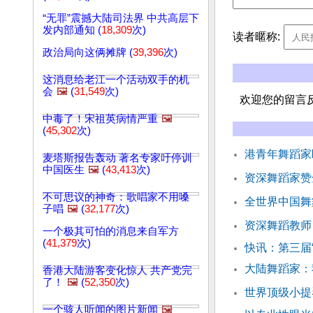
“无罪”震撼大陆司法界 中共高层下
发内部通知 (
18,309
次)
读者暱称:
政治局向这俩摊牌 (
39,396
次)
这消息给老江一个活动双手的机
会
🖼️
(
31,549
次)
欢迎您的留言
中毒了！宋祖英病情严重
🖼️
(
45,302
次)
港青年舞蹈家
麦塔斯报告轰动 著名专家吁停训
中国医生
🖼️
(
43,413
次)
资深舞蹈家赞
不可思议的神奇：歌唱家不用嗓
全世界中国舞
子唱
🖼️
(
32,177
次)
资深舞蹈教师
一个极其可怕的消息来自军方
(
41,379
次)
快讯：第三届
大陆舞蹈家：
香港大陆游客变化惊人 共产党完
了！
🖼️
(
52,350
次)
世界顶级小提
一个骇人听闻的图片新闻
🖼️