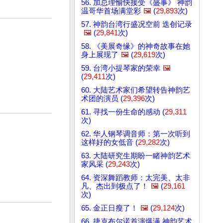
56. 加总理愉快接受《盛事》 神韵
温哥华首场满堂彩
🖼️
(
29,893
次)
57. 神韵台湾行盛况空前 迭创记录
🖼️
(
29,841
次)
58. 《美展奇缘》的神奇故事在她
身上展现了
🖼️
(
29,619
次)
59. 台湾小提琴家的荣幸
🖼️
(
29,411
次)
60. 大陆艺术家们希望转告神韵艺
术团的演员 (
29,396
次)
61. 寻找一份生命的感动 (
29,311
次)
62. 华人钢琴调音师：第一次听到
这样好的女低音 (
29,282
次)
63. 大陆研究生期盼一睹神韵艺术
家风采 (
29,243
次)
64. 资深舞蹈教师：太完美、太非
凡、杰出到极点了！
🖼️
(
29,161
次)
65. 金正日瘦了！
🖼️
(
29,124
次)
66. 捷克布尔诺首演爆满 神韵艺术