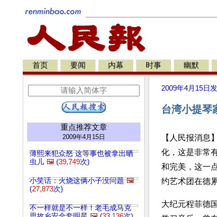
首页
要闻
内幕
时事
幽默
2009年4月15日
台湾小提琴
重点推荐文章
2009年4月15日
【人民报消息
化，这是非常
薄熙来犯众怒 这等事也被拿出晒
虫儿
🖼️
(
39,749
次)
和完美，这一点
小笑话：火烧这俩小子没问题
🖼️
约艺术团在德
(
27,873
次)
大纪元程菲德
不一样就是不一样！老毛成马克
思故乡安全套明星
🖼️
(
33,136
次)