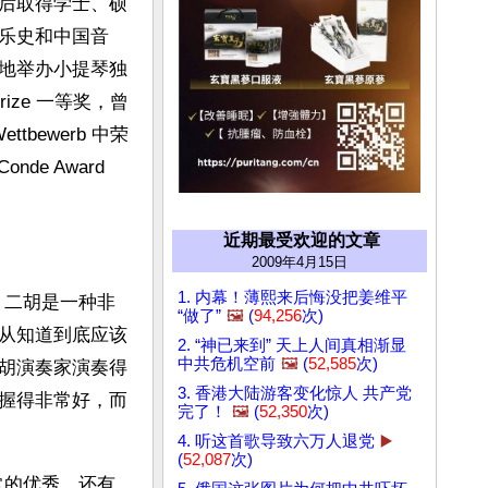
后取得学士、硕
乐史和中国音
地举办小提琴独
rize 一等奖，曾
Wettbewerb 中荣
nde Award 
近期最受欢迎的文章
2009年4月15日
1. 内幕！薄熙来后悔没把姜维平
，二胡是一种非
“做了”
🖼️
(
94,256
次)
从知道到底应该
2. “神已来到” 天上人间真相渐显
中共危机空前
🖼️
(
52,585
次)
胡演奏家演奏得
3. 香港大陆游客变化惊人 共产党
握得非常好，而
完了！
🖼️
(
52,350
次)
4. 听这首歌导致六万人退党
▶️
(
52,087
次)
常的优秀，还有