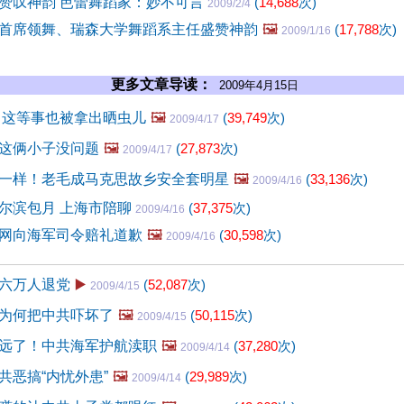
赞叹神韵 芭蕾舞蹈家：妙不可言
(
14,688
次)
2009/2/4
首席领舞、瑞森大学舞蹈系主任盛赞神韵
🖼️
(
17,788
次)
2009/1/16
更多文章导读：
2009年4月15日
 这等事也被拿出晒虫儿
🖼️
(
39,749
次)
2009/4/17
这俩小子没问题
🖼️
(
27,873
次)
2009/4/17
一样！老毛成马克思故乡安全套明星
🖼️
(
33,136
次)
2009/4/16
尔滨包月 上海市陪聊
(
37,375
次)
2009/4/16
网向海军司令赔礼道歉
🖼️
(
30,598
次)
2009/4/16
六万人退党
▶️
(
52,087
次)
2009/4/15
为何把中共吓坏了
🖼️
(
50,115
次)
2009/4/15
远了！中共海军护航渎职
🖼️
(
37,280
次)
2009/4/14
共恶搞“内忧外患”
🖼️
(
29,989
次)
2009/4/14