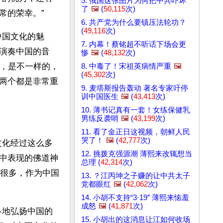
5. 俄国这张图片为何把中共吓坏
了
🖼️
(
50,115
次)
常的荣幸。”
6. 共产党为什么要镇压法轮功？
(
49,116
次)
中国文化的魅
7. 内幕！蔡铭超不听话下场会更
演奏中国的音
惨
🖼️
(
48,132
次)
度，是不一样的，
8. 中毒了！宋祖英病情严重
🖼️
(
45,302
次)
两个都是非常重
9. 麦塔斯报告轰动 著名专家吁停
训中国医生
🖼️
(
43,413
次)
10. 薄书记真有一套！女练保健乳
男练反袭哨
🖼️
(
43,199
次)
11. 看了金正日这视频，朝鲜人民
哭了！
🖼️
(
42,777
次)
文化经过这么多
12. 挑拨克强源潮 薄熙来改辄想当
中表现的佛道神
总理 (
42,314
次)
到很多，作为中国
13. ？江丙坤之子赚的让中共太子
党都眼红
🖼️
(
42,062
次)
14. 小胡不支持“3·19” 薄熙来恼羞
成怒
🖼️
(
41,871
次)
各地弘扬中国的
15. 小胡出的这消息让江如何收场