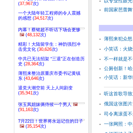
以专业性眼光
(
37,967
次)
前国家芭蕾舞
一个大陆年轻工程师的令人震撼
的感想 (
34,517
次)
内幕！蔡铭超不听话下场会更惨
🖼️
(
48,132
次)
薄熙来犯众怒
精彩！大陆留学生：神韵强烈冲
小笑话：火烧
击党文化 (
30,626
次)
中共已无法招架 “三退”正在创造历
不一样就是不
史 (
28,364
次)
公厕创新！哈
薄熙来整治原重庆市委书记黄镇
小笑话：新华
东 (
43,646
次)
退党大潮空前 天上人间剧变
(
35,941
次)
听这首歌导致
俄国这张图片
张玉凤姐妹俩侍候一个男人
🖼️
(
91,163
次)
司令离滚蛋不
7月22日！世界将永远记住的日子
一张网照：中
🖼️
(
35,154
次)