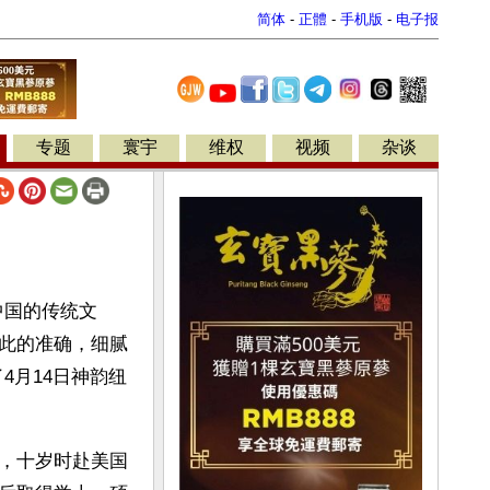
简体
-
正體
-
手机版
-
电子报
专题
寰宇
维权
视频
杂谈
中国的传统文
此的准确，细腻
4月14日神韵纽
，十岁时赴美国