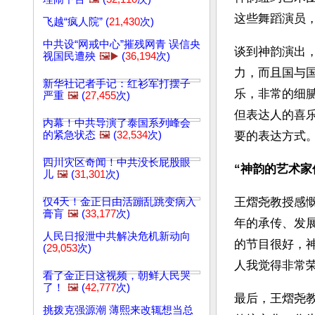
这些舞蹈演员
飞越“疯人院” (
21,430
次)
中共设“网戒中心”摧残网青 误信央
谈到神韵演出
视国民遭殃
🖼️▶️
(
36,194
次)
力，而且国与
新华社记者手记：红衫军打摆子
乐，非常的细
严重
🖼️
(
27,455
次)
但表达人的喜
内幕！中共导演了泰国系列峰会
的紧急状态
🖼️
(
32,534
次)
要的表达方式。
四川灾区奇闻！中共没长屁股眼
“神韵的艺术家
儿
🖼️
(
31,301
次)
王熠尧教授感
仅4天！金正日由活蹦乱跳变病入
膏肓
🖼️
(
33,177
次)
年的承传、发
人民日报泄中共解决危机新动向
的节目很好，神
(
29,053
次)
人我觉得非常荣
看了金正日这视频，朝鲜人民哭
了！
🖼️
(
42,777
次)
最后，王熠尧
挑拨克强源潮 薄熙来改辄想当总