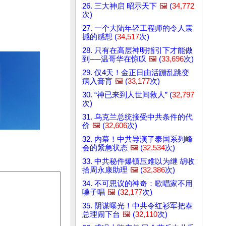
26. 三大神启 昭示天下
🖼️
(
34,772
次)
27. 一个大陆年轻工程师的令人震
撼的感想 (
34,517
次)
28. 只有在高层神明指引下才能做
到──温哥华在惊叹
🖼️
(
33,696
次)
29. 仅4天！金正日由活蹦乱跳变
病入膏肓
🖼️
(
33,177
次)
30. “神已来到人世间救人” (
32,797
次)
31. 乌克兰总统接受中共条件的代
价
🖼️
(
32,606
次)
32. 内幕！中共导演了泰国系列峰
会的紧急状态
🖼️
(
32,534
次)
33. 中共秘件爆镇压难以为继 胡收
拾周永康助理
🖼️
(
32,386
次)
34. 不可思议的神奇：歌唱家不用
嗓子唱
🖼️
(
32,177
次)
35. 阴谋曝光！中共令红衫军把泰
总理闹下台
🖼️
(
32,110
次)