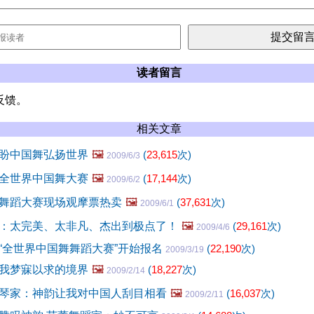
读者留言
反馈。
相关文章
盼中国舞弘扬世界
🖼️
(
23,615
次)
2009/6/3
全世界中国舞大赛
🖼️
(
17,144
次)
2009/6/2
舞蹈大赛现场观摩票热卖
🖼️
(
37,631
次)
2009/6/1
：太完美、太非凡、杰出到极点了！
🖼️
(
29,161
次)
2009/4/6
“全世界中国舞舞蹈大赛”开始报名
(
22,190
次)
2009/3/19
我梦寐以求的境界
🖼️
(
18,227
次)
2009/2/14
琴家：神韵让我对中国人刮目相看
🖼️
(
16,037
次)
2009/2/11