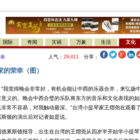
国际
奇闻
灾祸
万象
生活
文化
人气：
29,411
分享：
发表
家的荣幸（图）
】“我觉得晚会非常好，有机会能让中西的乐器合并，来弘扬
有意义的。晚会中西合璧的乐队将东方的音乐和文化表现的如
非常不容易，对我触动最深。”台湾小提琴家王熠尧在观看了
累斯顿的演出后对记者如是说。
国德累斯顿报导，出生在台湾的王熠尧从四岁半开始学小提琴