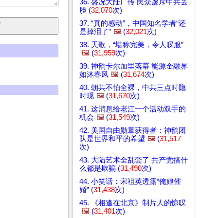
36. 盛况大陆广传 民众蔑斥中共丢
脸 (
32,070
次)
37. “真的感动”，中国知名学者“还
是掉泪了”
🖼️
(
32,021
次)
38. 天歌，“堪称完美，令人叹服”
🖼️
(
31,959
次)
39. 神韵卡尔加里落幕 能源金融界
如沐春风
🖼️
(
31,674
次)
40. 朝共不怕全裸，中共三点时隐
时现
🖼️
(
31,670
次)
41. 这消息给老江一个活动双手的
机会
🖼️
(
31,549
次)
42. 美国自由勋章获得者：神韵团
队是世界和平的希望
🖼️
(
31,517
次)
43. 大陆艺术全乱套了 共产党搞什
么都是欺骗 (
31,490
次)
44. 小笑话：宋祖英透露“俺娘催
婚” (
31,438
次)
45. 《相逢在北京》制片人的惊叹
🖼️
(
31,401
次)