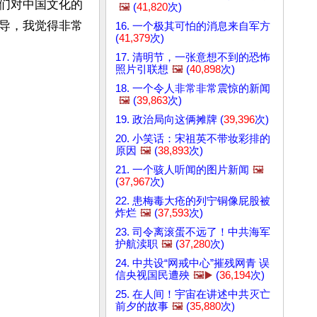
们对中国文化的
🖼️
(
41,820
次)
导，我觉得非常
16. 一个极其可怕的消息来自军方
(
41,379
次)
17. 清明节，一张意想不到的恐怖
照片引联想
🖼️
(
40,898
次)
18. 一个令人非常非常震惊的新闻
🖼️
(
39,863
次)
19. 政治局向这俩摊牌 (
39,396
次)
20. 小笑话：宋祖英不带妆彩排的
原因
🖼️
(
38,893
次)
21. 一个骇人听闻的图片新闻
🖼️
(
37,967
次)
22. 患梅毒大疮的列宁铜像屁股被
炸烂
🖼️
(
37,593
次)
23. 司令离滚蛋不远了！中共海军
护航渎职
🖼️
(
37,280
次)
24. 中共设“网戒中心”摧残网青 误
信央视国民遭殃
🖼️▶️
(
36,194
次)
25. 在人间！宇宙在讲述中共灭亡
前夕的故事
🖼️
(
35,880
次)