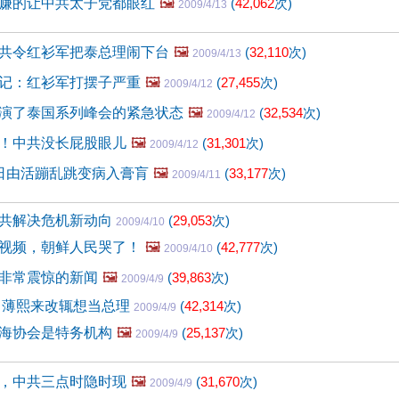
赚的让中共太子党都眼红
🖼️
(
42,062
次)
2009/4/13
共令红衫军把泰总理闹下台
🖼️
(
32,110
次)
2009/4/13
记：红衫军打摆子严重
🖼️
(
27,455
次)
2009/4/12
演了泰国系列峰会的紧急状态
🖼️
(
32,534
次)
2009/4/12
！中共没长屁股眼儿
🖼️
(
31,301
次)
2009/4/12
日由活蹦乱跳变病入膏肓
🖼️
(
33,177
次)
2009/4/11
共解决危机新动向
(
29,053
次)
2009/4/10
视频，朝鲜人民哭了！
🖼️
(
42,777
次)
2009/4/10
非常震惊的新闻
🖼️
(
39,863
次)
2009/4/9
 薄熙来改辄想当总理
(
42,314
次)
2009/4/9
海协会是特务机构
🖼️
(
25,137
次)
2009/4/9
，中共三点时隐时现
🖼️
(
31,670
次)
2009/4/9