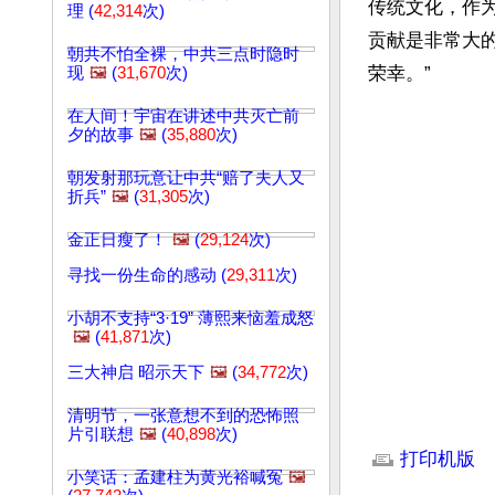
传统文化，作
理 (
42,314
次)
贡献是非常大
朝共不怕全裸，中共三点时隐时
荣幸。”
现
🖼️
(
31,670
次)
在人间！宇宙在讲述中共灭亡前
夕的故事
🖼️
(
35,880
次)
朝发射那玩意让中共“赔了夫人又
折兵”
🖼️
(
31,305
次)
金正日瘦了！
🖼️
(
29,124
次)
寻找一份生命的感动 (
29,311
次)
小胡不支持“3·19” 薄熙来恼羞成怒
🖼️
(
41,871
次)
三大神启 昭示天下
🖼️
(
34,772
次)
清明节，一张意想不到的恐怖照
文章网址: http://w
片引联想
🖼️
(
40,898
次)
打印机版
小笑话：孟建柱为黄光裕喊冤
🖼️