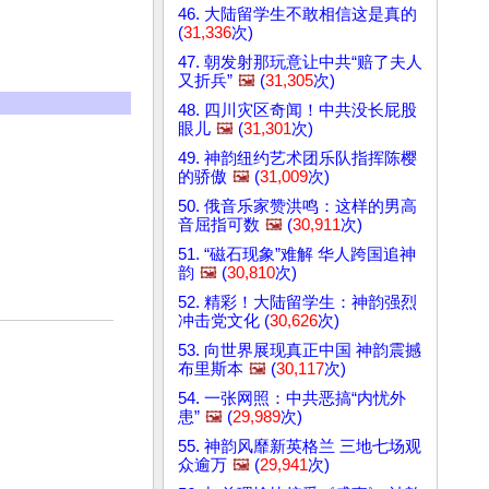
46. 大陆留学生不敢相信这是真的
(
31,336
次)
47. 朝发射那玩意让中共“赔了夫人
又折兵”
🖼️
(
31,305
次)
48. 四川灾区奇闻！中共没长屁股
眼儿
🖼️
(
31,301
次)
49. 神韵纽约艺术团乐队指挥陈樱
的骄傲
🖼️
(
31,009
次)
50. 俄音乐家赞洪鸣：这样的男高
音屈指可数
🖼️
(
30,911
次)
51. “磁石现象”难解 华人跨国追神
韵
🖼️
(
30,810
次)
52. 精彩！大陆留学生：神韵强烈
冲击党文化 (
30,626
次)
53. 向世界展现真正中国 神韵震撼
布里斯本
🖼️
(
30,117
次)
54. 一张网照：中共恶搞“内忧外
患”
🖼️
(
29,989
次)
55. 神韵风靡新英格兰 三地七场观
众逾万
🖼️
(
29,941
次)