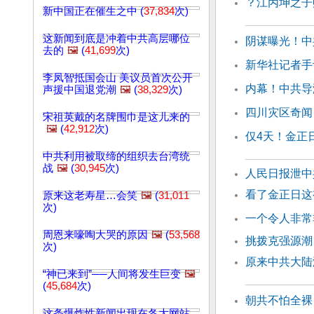
？江丙坤之子
新中国正在催生之中 (
37,834
次)
这新闻到底是冲着中共高层哪位
阴谋曝光！中
去的
🖼️
(
41,699
次)
新华社记者手
李凤智抵国会山 美议员首次公开
内幕！中共导
声援中国退党潮
🖼️
(
38,329
次)
四川灾区奇闻
宋祖英戴的名牌围巾是这儿来的
🖼️
(
42,912
次)
仅4天！金正
中共利用被取缔的组织去台湾统
战
🖼️
(
30,945
次)
人民日报泄中
看了金正日这
原来这老寿星…会笑
🖼️
(
31,011
次)
一个令人非常
周恩来嚎啕大哭的原因
🖼️
(
53,568
挑拨克强源潮
次)
原来中共大陆
“神已来到”──人间将发生巨变
🖼️
(
45,684
次)
朝共不怕全裸
这条爆炸性新闻出现在各大网站