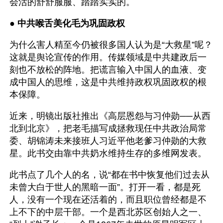
会活的舒舒服服、踏踏实实的。
● 
中共喉舌美化毛为巩固政权 
为什么害人精至今仍被很多国人认为是“大救星”呢？
这就是舆论宣传的作用。传媒领域是中共建政后一
刻也不放松的阵地。把谎言输入中国人的血液、变
成中国人的思维，这是中共维持政权巩固政权的根
本保障。
近来，明镜出版社推出《高层恩怨与习仲勋──从西
北到北京》，把老毛描写成拯救现任中共政治局常
委、胡锦涛未来接班人习近平他老爹习仲勋的大救
星。此书交由靠中共奶水维持生存的多维网发表。
此书点了几个人的名，说“都在书中恢复他们过去从
未曾大白于世人的黑暗一面”。打开一看，都是死
人，没有一个现在还活着的，而且职位曾经都是不
上不下的中层干部。一个是西北苏区创始人之一、