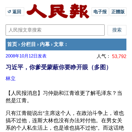
↺ 返回 
电子报
正體版
首页
分栏目
内幕
文章
›
›
›
：
2008年10月12日
发表
人气：
53,792
习近平，你爹受蒙蔽你要睁开眼（多图）
林立
【人民报消息】习仲勋和江青谁更了解毛泽东？当
然是江青。
只有江青能说出“主席这个人，在政治斗争上，谁也
搞不过他，连斯大林也没有办法对付他。在男女关
系的个人私生活上，也是谁也搞不过他”。而这话绝