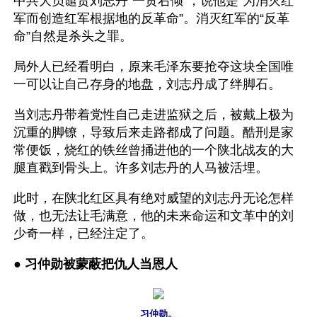
中共大员谴责刘志丹“一贯右倾”，说他是“为消灭红
军而创造红军根据地的反革命”。消灭红军的“反革
命”自然是杀头之罪。
局外人已经看明白，原来毛泽东要抢夺这块全国唯
一可以让自己存身的地盘，刘志丹成了绊脚石。
当刘志丹带着党性自己走进监狱之后，被戴上极为
沉重的脚镣，导致后来走路都成了问题。酷刑是家
常便饭，烧红的铁丝曾捅进他的一个陕北战友的大
腿直戳到骨头上。许多刘志丹的人马被活埋。
此时，在陕北红区具有绝对威望的刘志丹无论怎样
做，也无法让毛满意，他的未来命运和文革中的刘
少奇一样，已经注定了。 
● 
习仲勋被蒙蔽把仇人当恩人 
习仲勋。