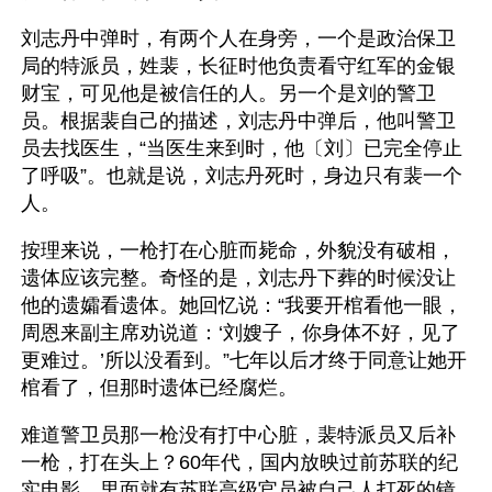
刘志丹中弹时，有两个人在身旁，一个是政治保卫
局的特派员，姓裴，长征时他负责看守红军的金银
财宝，可见他是被信任的人。另一个是刘的警卫
员。根据裴自己的描述，刘志丹中弹后，他叫警卫
员去找医生，“当医生来到时，他〔刘〕已完全停止
了呼吸”。也就是说，刘志丹死时，身边只有裴一个
人。 
按理来说，一枪打在心脏而毙命，外貌没有破相，
遗体应该完整。奇怪的是，刘志丹下葬的时候没让
他的遗孀看遗体。她回忆说：“我要开棺看他一眼，
周恩来副主席劝说道：‘刘嫂子，你身体不好，见了
更难过。’所以没看到。”七年以后才终于同意让她开
棺看了，但那时遗体已经腐烂。
难道警卫员那一枪没有打中心脏，裴特派员又后补
一枪，打在头上？60年代，国内放映过前苏联的纪
实电影，里面就有苏联高级官员被自己人打死的镜