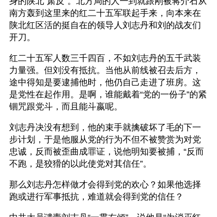
身的陕北“肃反”。北方局的人一到就跟刚被蒋介石从
南方轰到这里来的红二十五军联起手来，向本来在
陕北红区活的挺自在的领导人刘志丹和刘的战友们
开刀。
红二十五军人数三千四百，不如刘志丹的五千武装
力量强。但刘没有抵抗。当他从前线被召去后方，
途中得知是要逮捕他时，他仍自己走进了班房。这
是党性在起作用。是啊，谁能戴着“党的一份子”的紧
锢咒跟党斗，而且能斗嬴呢。
刘志丹决没有想到，他的束手就擒破坏了毛的下一
步计划，于是他服从党的行为不但不被赞赏为对党
忠诚，反而被歪曲成罪证，说他明知要被捕，“反而
不跑，是狡猾的以此使党对其信任”。
那么刘志丹怎样做才会得到党的欢心？如果他选择
跑或进行军事抵抗，难道就会得到党的信任？ 