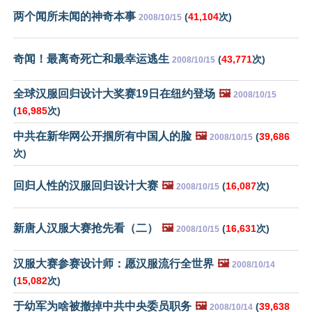
两个闻所未闻的神奇本事
(
41,104
次)
2008/10/15
奇闻！最离奇死亡和最幸运逃生
(
43,771
次)
2008/10/15
全球汉服回归设计大奖赛19日在纽约登场
🖼️
2008/10/15
(
16,985
次)
中共在新华网公开掴所有中国人的脸
🖼️
(
39,686
2008/10/15
次)
回归人性的汉服回归设计大赛
🖼️
(
16,087
次)
2008/10/15
新唐人汉服大赛抢先看（二）
🖼️
(
16,631
次)
2008/10/15
汉服大赛参赛设计师：愿汉服流行全世界
🖼️
2008/10/14
(
15,082
次)
于幼军为啥被撤掉中共中央委员职务
🖼️
(
39,638
2008/10/14