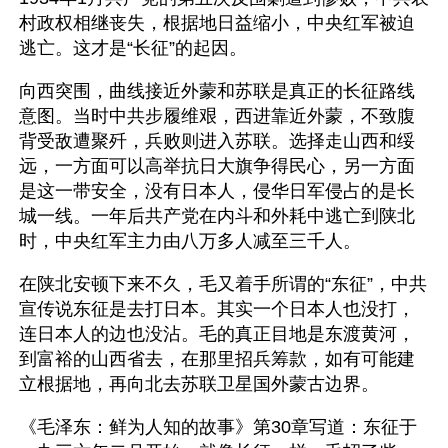
村政权相继丧失，根据地日益缩小，中央红军被迫
逃亡。这才是“长征”的起因。
向西突围，曲线接近外蒙和苏联是真正的长征路线
意图。当时中共步履维艰，西进靠近外蒙，不致腹
背受敌遭聚歼，兵败则进入苏联。选择走山西和绥
远，一方面可以高举抗日大旗争得民心，另一方面
是这一带安全，没有日本人，侵华日军侵占的是长
城一线。一年后共产党在内斗和外耗中逃亡到陕北
时，中央红军主力由八万多人减至三千人。
在陕北安顿下来不久，毛又着手所谓的“东征”，中共
宣传说东征是去打日本。其实一个日本人也没打，
连日本人的边也没沾。毛的真正目地是东渡黄河，
到富裕的山西省去，在那里招兵筹款，如有可能建
立根据地，再向北去苏联卫星国外蒙古边界。
《毛泽东：鲜为人知的故事》第30章写道：东征于