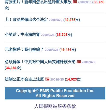
两张图片！新华网怎么出这种重大事故
🖼️
(
38,756
2008/9/30
次)
上！政治局做出这个决定
(
42,278
次)
2008/9/29
小笑话：中南海的肾
(
35,701
次)
2008/9/28
元老惊呼：我们被骗了
(
49,486
次)
2008/9/26
必须解体！中共对中国人民实施种族灭绝
🖼️
2008/9/25
(
36,181
次)
法制公正才会走上法庭
🖼️
(
14,923
次)
2008/9/25
Copyright© RMB Public Foundation Inc.
All Rights Reserved
人民报网站服务条款