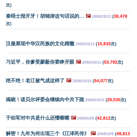
次)
泰晤士报开牙！胡锦涛这句话说的…
🖼️
(
38,478
2008/10/13
次)
汉服展现中华汉民族的文化精髓
(
15,833
次)
2008/10/13
习近平，你爹受蒙蔽你要睁开眼
🖼️
(
53,792
次)
2008/10/12
绝不绝！老江被气成这样了
🖼️
(
54,077
次)
2008/10/10
揭晓！诺贝尔评委会继续向中共下跪
(
29,530
次)
2008/10/10
于幼军对中共是什么还懵嚓嚓
🖼️
(
42,812
次)
2008/10/9
解密！九年为何出现三个《江泽民传》
🖼️
(
49,813
2008/10/9