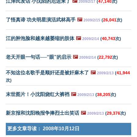
江泽民发话 小沈阳的厄运来了
🖼️
(
47,140
次)
2009/2/17
了悟真谛 功夫明星演活武林高手
🖼️
(
26,041
次)
2009/2/15
江的肿泡脸和越来越萎缩的肢体
🖼️
(
40,743
次)
2009/2/14
老天开眼一句话──“眼”的启示
🖼️
(
22,792
次)
2009/2/14
不知这位名歌手是顺奸还是被奸麻木了
🖼️
(
41,944
2009/2/13
次)
末世图片！小沈阳烧红大裤裆
🖼️
(
38,205
次)
2009/2/13
新京报和沈阳晚报争捧烈士出笑话
🖼️
(
29,376
次)
2009/2/13
更多文章导读：
2008年10月12日