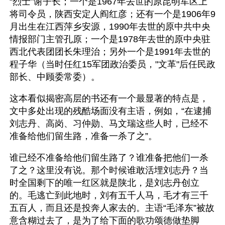
“烈士”谢子长；一个是1967年去世的原昆明军区上
将司令员，陕西安定人阎红彦；还有一个是1906年9
月出生在江西萍乡安源，1990年去世的原中共中央
情报部门主管孔原；一个是1978年去世的原中央驻
西北代表团团长朱理治；另外一个是1991年去世的
程子华（当时任红15军团政治委员，"文革"后任民政
部长、中顾委常委）。
这本看似揭密高层的书还有一个最显著的特点是，
文中多处出现的残酷场面没有主语，例如，“在逮捕
刘志丹、高岗、习仲勋、马文瑞这些人时，已经不
准备给他们留生路，准备一杀了之”。
谁已经不准备给他们留生路了？谁准备把他们一杀
了之？这里没有说。那个时候谁敢活埋刘志丹？当
时全国剩下的唯一红区就是陕北，是刘志丹创立
的。毛逃亡到此地时，刘有五千人马，毛才有三千
五百人，而且还是投奔人家去的。主语“毛泽东”被故
意含糊过去了，是为了给下面的歌功颂德做垫脚