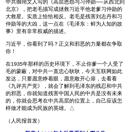
中共御用文人写的《高层恩怨与习仲勋──从西北到
北京》，把老毛描写成拯救习近平他老爹习仲勋的
大救星。实质上恰恰相反。老毛是残害刘志丹和习
仲勋等的大凶，这一点在《毛泽东：鲜为人知的故
事》里有非常权威的描述。
习近平，你看到了吗？正义和邪恶的力量都在争取
你！
在1935年那样的历史环境下，不止你爹一个人受了
毛的蒙蔽，对中共一直忠心耿耿，今天互联网如此
发达，只要愿意睁着眼，愿意敞开心扉，去看看
《九评共产党》，就会了解到毛泽东的残忍和中共
的邪恶，你就知道残害中国人民的中共是没有未来
的，你就会思考在中共高层的位置上，自己应该怎
样做才能成为民族的英雄。△
（人民报首发）