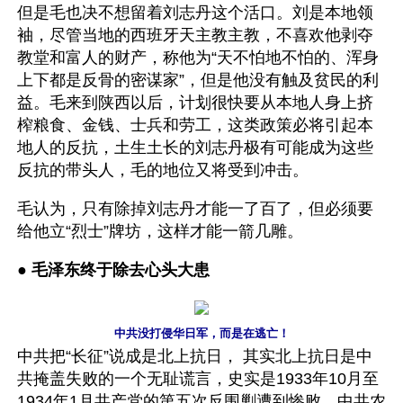
但是毛也决不想留着刘志丹这个活口。刘是本地领
袖，尽管当地的西班牙天主教主教，不喜欢他剥夺
教堂和富人的财产，称他为“天不怕地不怕的、浑身
上下都是反骨的密谋家”，但是他没有触及贫民的利
益。毛来到陕西以后，计划很快要从本地人身上挤
榨粮食、金钱、士兵和劳工，这类政策必将引起本
地人的反抗，土生土长的刘志丹极有可能成为这些
反抗的带头人，毛的地位又将受到冲击。
毛认为，只有除掉刘志丹才能一了百了，但必须要
给他立“烈士”牌坊，这样才能一箭几雕。
● 
毛泽东终于除去心头大患 
中共没打侵华日军，而是在逃亡！
中共把“长征”说成是北上抗日， 其实北上抗日是中
共掩盖失败的一个无耻谎言，史实是1933年10月至
1934年1月共产党的第五次反围剿遭到惨败，中共农