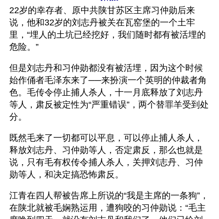
22岁的幸存者、原中共陕甘苏区主席习仲勋后来
说，他和32岁的刘志丹被关在瓦窑堡的一个土牢
里，“埋人的土坑已经挖好，我们随时都有被活埋的
危险。”
但是刘志丹和习仲勋都没有被活埋，因为这个时候
始作俑者毛泽东来了──来扮演一个英明的仲裁者角
色。毛传令停止捕人杀人，十一月底释放了刘志丹
等人，肃反被定性为“严重错误”，两个替罪羊受到处
分。
既然毛来了一切都可以平息，可以停止捕人杀人，
释放刘志丹、习仲勋等人，否定肃反，那么也就是
说，只有毛有权传令捕人杀人，关押刘志丹、习仲
勋等人，和决定搞恐怖肃反。
江青在四人帮被告席上所说的“我是主席的一条狗”，
在陕北就被毛娴熟运用，遭狗咬的习仲勋说：“毛主