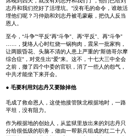
席晚到四天，就没有刘志丹和我们了，他们已给刘
志丹和我们挖好了活埋坑。”没有毛的命令，谁敢活
埋他们呢？习仲勋和刘志丹被毛蒙蔽，把仇人反当
恩人。
至今，“斗争”“平反”再“斗争”、再“平反”、再“斗争”
……，拢络人心时红烧一锅狗肉，震呆一批家狗，
让两眼昏花、头脑不清的人患上严重的“斯德哥尔摩
综合症”，对党生出“爱”来。这不，十七大三中全会
之前，撤了四个中委的官职，消了一些人的怨气，
中共才能坐下来开会。
● 
毛要利用刘志丹又要除掉他 
毛成了救命恩人，这使他接管陕北根据地时，一路
平坦，没有阻力。
作为根据地的创始人，从监狱里放出来的刘志丹只
分给很低级的职务，做由一帮新兵组成的红二十八