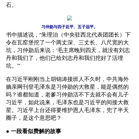
石。
习仲勋与四子近平、五子远平。
书中描述说，“朱理治（中央驻西北代表团团长）下
令在瓦窑堡挖了一个两丈深、三丈长、八尺宽的大
坑，习仲勋后来说：‘毛主席晚到四天，就没有刘志
丹和我们了，他们已给刘志丹和我们挖好了活埋
坑。’”
在习近平刚刚当上胡锦涛接班人不久时，中共海外
嫡亲网刊登毛泽东是习仲勋的大救星，能是偶然的
吗？谁都知道，老爹习仲勋活不下去就不会有儿子
习近平，如此说来，毛泽东也是习近平的间接大救
星。习近平上台还得要维护恩人毛泽东，兜了半天
圈子，是这个意思吧？
● 
一段看似费解的故事 