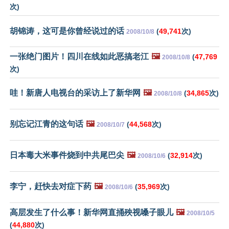
次)
胡锦涛，这可是你曾经说过的话
(
49,741
次)
2008/10/8
一张绝门图片！四川在线如此恶搞老江
🖼️
(
47,769
2008/10/8
次)
哇！新唐人电视台的采访上了新华网
🖼️
(
34,865
次)
2008/10/8
别忘记江青的这句话
🖼️
(
44,568
次)
2008/10/7
日本毒大米事件烧到中共尾巴尖
🖼️
(
32,914
次)
2008/10/6
李宁，赶快去对症下药
🖼️
(
35,969
次)
2008/10/6
高层发生了什么事！新华网直捅殃视嗓子眼儿
🖼️
2008/10/5
(
44,880
次)