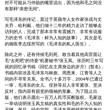
对不可能从习仲勋的嘴里说出，因为他和毛之间没
有那样“亲密无间”。
写毛泽东的传记，莫过于英藉华人女作家张戎与丈
夫乔．哈利戴，他们倾十二年的精力走访了能够走
访到的人，完成了那本非常有震撼力、非常有说服
力的史书《毛泽东：鲜为人知的故事》。其次是毛
的御医李志绥所写的《毛泽东的私人医生》。
除此之外，还有侍候毛到死、敢当着其他高官面让
毛“去死吧”的侍妾“机要秘书”张玉凤。张历时三年写
就的回忆录书稿《回忆在主席身边的岁月》(暂名)，
书稿内容涉及毛泽东与林彪、周恩来、江青等人之
间的不寻常关系。全书八十多万字，2004年已通过
一审，毛泽东的女儿、侄孙等后人非常紧张、坚决
反对，指内容有损党的领袖的形象。为了阻止出
版，他们表示愿出一百万人民币买断版权。毛家这
一举动说明张玉凤文稿的真实性和毛的不为人知的
丑陋。最后，经中宣部、毛泽东思想研究室等单位