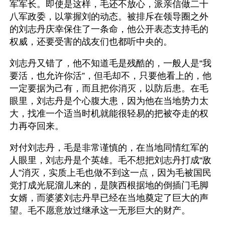
军军长。即使是这样，毛还不放心，派亲信做二十
八军政委，以掌握刘的动态。被排斥在领导圈之外
的刘志丹庆幸保住了一条命，他公开表态支持毛的
权威，还要受害的战友们也都听中央的。
刘志丹又错了，他不知道毛是残酷的，一般人是“我
要活，也允许你活”，但毛却不，只要他看上的，他
一定要据为己有，而且把你消灭，以防后患。在毛
眼里，刘志丹是个心腹大患，因为他在当地势力太
大，找准一个适当时机就能很轻易的把被夺走的权
力再夺回来。
对付刘志丹，毛是非常谨慎的，在当地同情红军的
人眼里，刘志丹是个英雄。毛不想把刘志丹打成“敌
人”消灭，实质上毛也做不到这一点，因为毛被国民
党打成光屁溜儿来的，是陕西根据地的倒插门毛脚
女婿，而婆婆刘志丹早已经在当地奠定了巨大的声
望。毛不愿意放过继承这一无形巨大的财产。