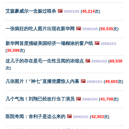
艾森豪威尔一念躲过暗杀
🖼️
(
45,214
次)
2008/10/5
一张疯狂的吃人图片出现在新华网
🖼️
(
50,535
次)
2008/10/5
新华网首度捅破美国经济一塌糊涂的窗户纸
🖼️
2008/10/3
(
35,599
次)
这儿子的存在是毛一生性丑闻的浓缩点
🖼️
(
69,538
2008/10/2
次)
几张图片！“神七”直播泄露惊人内幕
🖼️
(
49,603
次)
2008/10/1
几个气泡！刘翔已经改行当了演员
🖼️
(
41,708
次)
2008/10/1
医院奇闻：舍利子是这么来的
🖼️
(
42,503
次)
2008/10/1