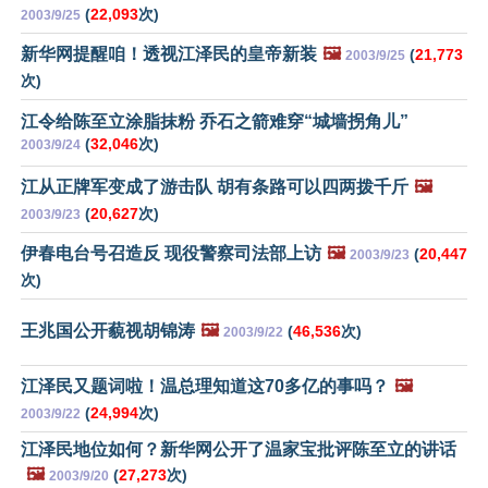
(
22,093
次)
2003/9/25
新华网提醒咱！透视江泽民的皇帝新装
🖼️
(
21,773
2003/9/25
次)
江令给陈至立涂脂抹粉 乔石之箭难穿“城墙拐角儿”
(
32,046
次)
2003/9/24
江从正牌军变成了游击队 胡有条路可以四两拨千斤
🖼️
(
20,627
次)
2003/9/23
伊春电台号召造反 现役警察司法部上访
🖼️
(
20,447
2003/9/23
次)
王兆国公开藐视胡锦涛
🖼️
(
46,536
次)
2003/9/22
江泽民又题词啦！温总理知道这70多亿的事吗？
🖼️
(
24,994
次)
2003/9/22
江泽民地位如何？新华网公开了温家宝批评陈至立的讲话
🖼️
(
27,273
次)
2003/9/20