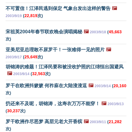
不可置信！江泽民逃到保定 气象台发出这样的警告
🖼️
(
22,819
次)
2003/9/19
宋祖英2004年春节联欢晚会演唱揭秘
🖼️
(
45,663
2003/9/18
次)
亚美尼亚总理敢不尿罗干！一张难得一见的照片
🖼️
(
25,649
次)
2003/9/17
胡锦涛的难题！江泽民要和被没收护照的江绵恒出国避风
🖼️
(
32,563
次)
2003/9/14
罗干在欧洲抖簌簌 何祚庥在大陆溲溲逗
🖼️
(
20,160
2003/9/14
次)
扔还来不及呢，胡锦涛，这寿衣万万不能穿！
🖼️
2003/9/13
(
30,237
次)
罗干欧洲作尽恶梦 高层元老大开香槟
🖼️
(
21,282
2003/9/11
次)