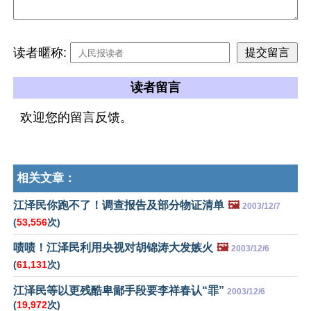
读者暱称:
读者留言
欢迎您的留言反馈。
相关文章：
江泽民你跑不了！调查报告及部分物证清单
🖼️
2003/12/7
(
53,556
次)
啧啧！江泽民利用央视对胡锦涛大发嫉火
🖼️
2003/12/6
(
61,131
次)
江泽民等以更残酷卑鄙手段要李祥春认“罪”
2003/12/6
(
19,972
次)