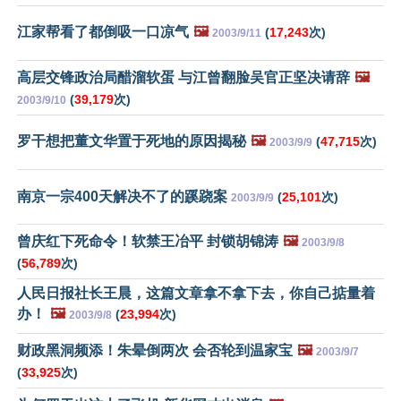
江家帮看了都倒吸一口凉气
🖼️
(
17,243
次)
2003/9/11
高层交锋政治局醋溜软蛋 与江曾翻脸吴官正坚决请辞
🖼️
(
39,179
次)
2003/9/10
罗干想把董文华置于死地的原因揭秘
🖼️
(
47,715
次)
2003/9/9
南京一宗400天解决不了的蹊跷案
(
25,101
次)
2003/9/9
曾庆红下死命令！软禁王冶平 封锁胡锦涛
🖼️
2003/9/8
(
56,789
次)
人民日报社长王晨，这篇文章拿不拿下去，你自己掂量着
办！
🖼️
(
23,994
次)
2003/9/8
财政黑洞频添！朱晕倒两次 会否轮到温家宝
🖼️
2003/9/7
(
33,925
次)