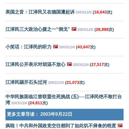
美国之音：江泽民又在德国遭起诉
(
18,643
次)
2003/12/5
江泽民三大政治心腹之一“倒戈”
🖼️
(
26,988
次)
2003/12/5
小笑话：江泽民的听力
🖼️
(
43,647
次)
2003/12/4
江泽民公开表示对胡温不放心
🖼️
(
27,517
次)
2003/12/4
江泽民踢开石头过河
(
21,073
次)
2003/12/4
中华民族面临江曾联盟生死挑战 (五)──江泽民绝不敢打台
湾
(
24,811
次)
2003/12/4
更多文章导读：
2003年9月22日
疯啦！中共和外国政党交往都到了如此饥不择食的程度
🖼️