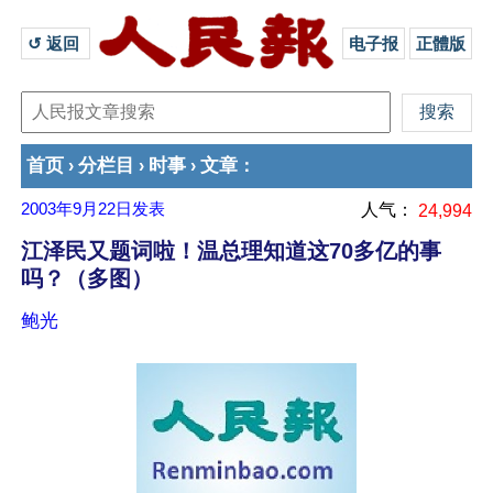
↺ 返回 
电子报
正體版
首页
分栏目
时事
文章
›
›
›
：
2003年9月22日
发表
人气：
24,994
江泽民又题词啦！温总理知道这70多亿的事
吗？（多图）
鲍光