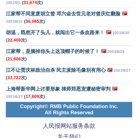
(
31,674
次)
2003/9/1
江家帮不同意废胡立曾 邓六金去世元老对曾庆红翻脸
🖼️
(
36,085
次)
2003/8/31
胡温，既然开了头儿，就闯出它一条血路来！
🖼️
2003/8/30
(
22,408
次)
江家帮，是摘掉你头上这顶帽子的时候了！
🖼️
2003/8/29
(
21,606
次)
江不让贾庆林政治自杀 民主派除毛像别有用心
🖼️
2003/8/27
(
33,722
次)
上海帮新华网上讨要形象 律师郑恩宠遭秘密审判
🖼️
(
17,609
次)
2003/8/27
Copyright© RMB Public Foundation Inc.
All Rights Reserved
人民报网站服务条款
关于我们