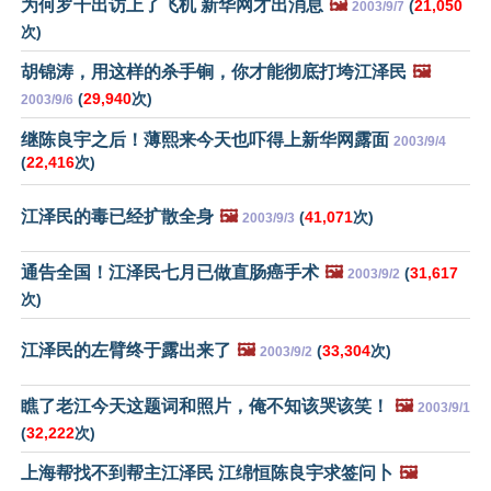
为何罗干出访上了飞机 新华网才出消息
🖼️
(
21,050
2003/9/7
次)
胡锦涛，用这样的杀手锏，你才能彻底打垮江泽民
🖼️
(
29,940
次)
2003/9/6
继陈良宇之后！薄熙来今天也吓得上新华网露面
2003/9/4
(
22,416
次)
江泽民的毒已经扩散全身
🖼️
(
41,071
次)
2003/9/3
通告全国！江泽民七月已做直肠癌手术
🖼️
(
31,617
2003/9/2
次)
江泽民的左臂终于露出来了
🖼️
(
33,304
次)
2003/9/2
瞧了老江今天这题词和照片，俺不知该哭该笑！
🖼️
2003/9/1
(
32,222
次)
上海帮找不到帮主江泽民 江绵恒陈良宇求签问卜
🖼️