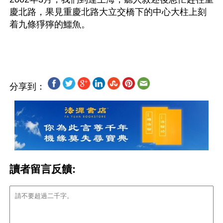
慶北路，果見重慶北路大立交橋下的中心大柱上刻
着九條猙獰的鱷魚。 
分享到：
讀者留言反饋: