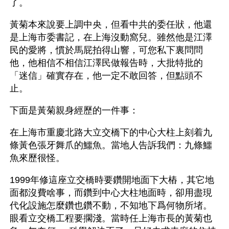
了。
黃菊本來說要上調中央，但看中共的委任狀，他還
是上海市委書記，在上海沒動窩兒。雖然他是江澤
民的愛將，慣於馬屁拍得山響，可您私下裏問問
他，他相信不相信江澤民做報告時，大批特批的
「迷信」確實存在，他一定不敢回答，但點頭不
止。
下面是黃菊親身經歷的一件事： 
在上海市重慶北路大立交橋下的中心大柱上刻着九
條黃色張牙舞爪的鱷魚。當地人告訴我們：九條鱷
魚來歷很怪。
1999年修這座立交橋時要鑽開地面下大樁，其它地
面都沒費啥事，而鑽到中心大柱地面時，卻用盡現
代化設施怎麼鑽也鑽不動，不知地下爲何物所堵。
眼看立交橋工程要擱淺。當時任上海市長的黃菊也