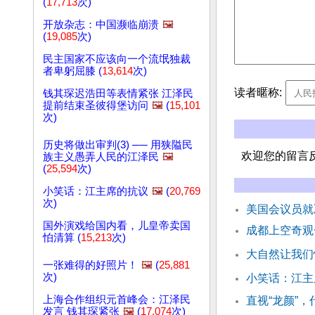
(
17,713
次)
开放杂志：中国濒临崩溃
🖼️
(
19,085
次)
民主国家不应该向一个流氓独裁
者卑躬屈膝 (
13,614
次)
读者暱称:
钱其琛迟浩田等表情紧张 江泽民
提前结束圣彼得堡访问
🖼️
(
15,101
次)
历史将做出审判(3) ── 用狭隘民
欢迎您的留言
族主义愚弄人民的江泽民
🖼️
(
25,594
次)
小笑话：江主席的抗议
🖼️
(
20,769
次)
美国会议员就
国外演戏给国内看，儿皇帝卖国
成都上空奇观
怕清算 (
15,213
次)
大自然让我们
一张难得的好照片！
🖼️
(
25,881
次)
小笑话：江主
上海合作组织元首峰会：江泽民
直视“龙颜”
发言 钱其琛紧张
🖼️
(
17,074
次)