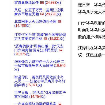
窝囊囊继续留任
🖼️
(
24,993
次)
连日来，冰岛
又送一亿五千万元！扬州江流氓
冰岛几乎无人
豢养平壤金无赖
🖼️
(
28,728
次)
北京网吧大火迅速烧向全国
🖼️
由于冰岛政府
(
14,708
次)
时面对冰岛民
江绵恒的台湾“亲戚”被台国安局锁
般的拥护和厚
定为首要监控目标
🖼️
(
15,831
次)
“恶毒的欺诈”即将出版！比“天安
江泽民在冰岛
门六四真相”更令江泽民恐惧
🖼️
(
20,375
次)
议，江已提前一
华国锋邓力群拒任十六大代表 二
十城市报贩罢售人民日报 (
19,940
次)
谢谢你们，善良而又勇敢的冰岛
人民！──法轮功学员离开冰岛前
的声明 (
15,071
次)
世界日报：“黑名单”引发出非常严
重的问题 (
14,754
次)
一次离奇蹊跷的网吧爆炸案
🖼️