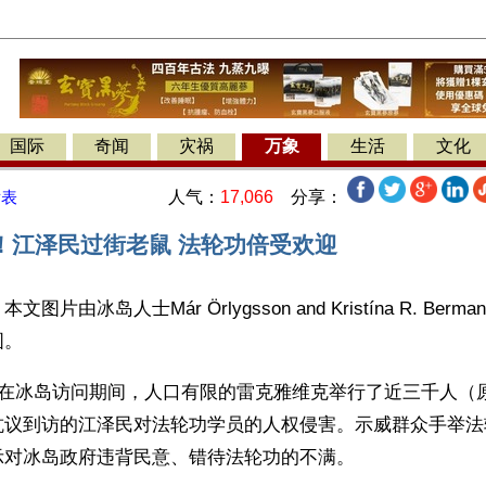
国际
奇闻
灾祸
万象
生活
文化
人气：
17,066
分享：
发表
！江泽民过街老鼠 法轮功倍受欢迎
片由冰岛人士Már Örlygsson and Kristína R. Ber
图。
民在冰岛访问期间，人口有限的雷克雅维克举行了近三千人（
抗议到访的江泽民对法轮功学员的人权侵害。示威群众手举法
示对冰岛政府违背民意、错待法轮功的不满。