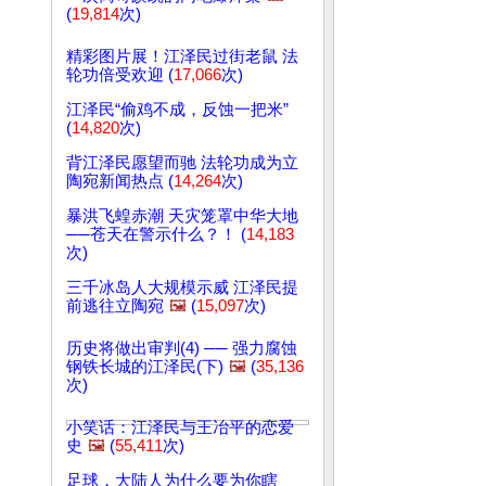
(
19,814
次)
精彩图片展！江泽民过街老鼠 法
轮功倍受欢迎 (
17,066
次)
江泽民“偷鸡不成，反蚀一把米”
(
14,820
次)
背江泽民愿望而驰 法轮功成为立
陶宛新闻热点 (
14,264
次)
暴洪飞蝗赤潮 天灾笼罩中华大地
──苍天在警示什么？！ (
14,183
次)
三千冰岛人大规模示威 江泽民提
前逃往立陶宛
🖼️
(
15,097
次)
历史将做出审判(4) ── 强力腐蚀
钢铁长城的江泽民(下)
🖼️
(
35,136
次)
小笑话：江泽民与王冶平的恋爱
史
🖼️
(
55,411
次)
足球，大陆人为什么要为你瞎