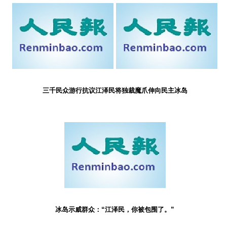
三千民众游行抗议江泽民将独裁魔爪伸向民主冰岛
冰岛示威群众：“江泽民，你被包围了。”