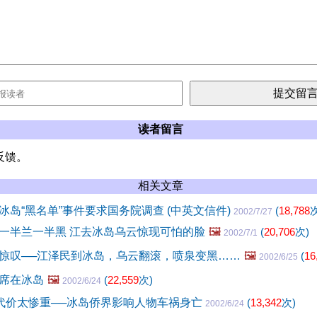
读者留言
反馈。
相关文章
冰岛“黑名单”事件要求国务院调查 (中英文信件)
(
18,788
次
2002/7/27
一半兰一半黑 江去冰岛乌云惊现可怕的脸
🖼️
(
20,706
次)
2002/7/1
惊叹──江泽民到冰岛，乌云翻滚，喷泉变黑……
🖼️
(
16
2002/6/25
席在冰岛
🖼️
(
22,559
次)
2002/6/24
，代价太惨重──冰岛侨界影响人物车祸身亡
(
13,342
次)
2002/6/24