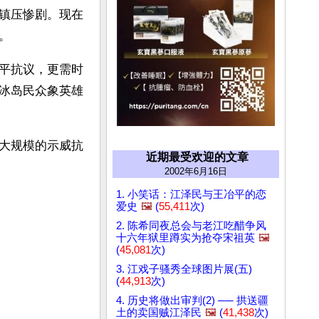
镇压惨剧。现在
。
平抗议，更需时
冰岛民众象英雄
大规模的示威抗
近期最受欢迎的文章
2002年6月16日
1. 小笑话：江泽民与王冶平的恋
爱史
🖼️
(
55,411
次)
2. 陈希同夜总会与老江吃醋争风
十六年狱里蹲实为抢夺宋祖英
🖼️
(
45,081
次)
3. 江戏子骚秀全球图片展(五)
(
44,913
次)
4. 历史将做出审判(2) ── 拱送疆
土的卖国贼江泽民
🖼️
(
41,438
次)