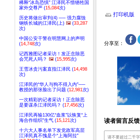
稀释“冰岛恐惧” 江泽民不惜牺牲国
文章网址: http://w
家外交尊严 (
15,084
次)
打印机版
历史将做出审判(4) ── 强力腐蚀
钢铁长城的江泽民(上)
🖼️
(
33,287
次)
中国公安干警在明慧网上的声明
分享至：
(
14,748
次)
记西雅图记者采访！发正念除恶
会咒死人吗？
🖼️
(
15,995
次)
王雪冰贪污案直指江泽民 (
14,498
次)
江泽民的“华人与狗不得入内”──
教授的那张脸出了问题 (
12,981
次)
一次精彩的记者采访！正念除恶
是要谋杀江泽民吗？ (
17,456
次)
江泽民再输130亿“血浆”以恢复“上
读者留言反馈
海合作组织”生气 (
15,121
次)
十六大人事名单下发党政军高层
江泽民真不愧是个“上海阿拉”