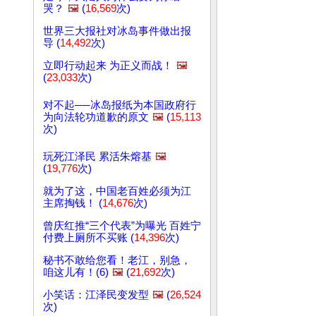
哭？
🖼️
(
16,569
次)
世界三大报社对冰岛事件做出报
导 (
14,492
次)
立即行动起来 为正义而战！
🖼️
(
23,033
次)
对不起──冰岛报纸为本国政府行
为向法轮功道歉的原文
🖼️
(
15,113
次)
玩死江泽民 累活朱熔基
🖼️
(
19,776
次)
就为了这，中国老百姓必须为江
主席掏钱！ (
14,676
次)
曾庆红推“三个代表”为曝光 百姓宁
付费上厕所不买账 (
14,396
次)
秘书不敢给您看！老江，别急，
咱这儿有！(6)
🖼️
(
21,692
次)
小笑话：江泽民变发型
🖼️
(
26,524
次)