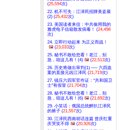
(
25,594
次)
22. 机不可失：江泽民招牌美姿展
(2) (
25,432
次)
23. 美国读者来信：中共偷用我的
雅虎电子信箱散发病毒！ (
24,498
次)
24. 立即行动起来 为正义而战！
🖼️
(
23,033
次)
25. 秘书不敢给您看！老江，别
急，咱这儿有！(4)
🖼️
(
22,513
次)
26. 历史将做出审判(1) ── 六四血
案的直接元凶江泽民 (
21,719
次)
27. 镇压六四军官作证：“共和国卫
士”有假冒 (
21,704
次)
28. 秘书不敢给您看！老江，别
急，咱这儿有！(6)
🖼️
(
21,692
次)
29. 小笑话：俄国总统醉扒江泽民
的裤子 (
21,557
次)
30. 江泽民西南胡话连篇 曾庆红重
庆哭笑不得
🖼️
(
20,926
次)