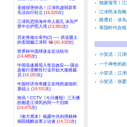
独家报导！江
圣彼得堡快讯！江泽民虚弱异常
江泽民冰岛晚宴
无法自行站立 (
16,026
次)
路透社：冰岛
江泽民恐惧海外华人面孔 冰岛严
禁中台护照入境 (
13,981
次)
英国时代在线
历史将做出审判(2) ── 拱送疆土
的卖国贼江泽民
🖼️
(
41,438
次)
世界杯中国球迷走近法轮功
小笑话：江泽
(
14,485
次)
一个神奇的故
中国迅速展现入世后效应──国企
及银行垄断性行业开始大规模裁
小笑话：江
员 (
14,182
次)
小笑话：张爱
中国经济传奇建立在纯然虚假的
基础上 (
14,531
次)
快讯！CCTV《今日播报》三天播
的都是江泽民的同一个旧闻
(
14,475
次)
《南方周末》揭露中共利用精神
病院残酷迫害上访者 (
14,722
次)