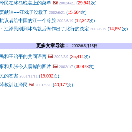
泽民在冰岛晚宴上的菜单
🖼️
(
29,941
次)
2002/6/21
献唱----江戏子没救了
(
15,504
次)
2002/6/21
抗议者给中国的江一个冷脸
(
12,342
次)
2002/6/19
：江泽民刚到冰岛就后悔作出了此行的决定
(
14,851
次)
2002/6/19
更多文章导读：
2002年6月16日
民和王冶平的共同语言
🖼️
(
25,411
次)
2002/3/9
事和几张令人震撼的图片
🖼️
(
30,978
次)
2002/1/7
泽民的答案
(
19,032
次)
2001/11/11
萍教训江泽民
🖼️
(
40,177
次)
2001/5/20