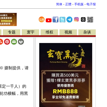
简体
-
正體
-
手机版
-
电子报
专题
寰宇
维权
视频
杂谈
man© 摄制提供，请
原定一千人）的
轮功横幅，用黑