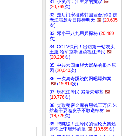
31. 小笑话：江主席的抗议
🖼️
(
20,769
次)
32. 走后门宋祖英韩国登台演唱 傍
老江满意今日期待明天
🖼️
(
20,605
次)
33. 邓小平八九用兵探秘 (
20,489
次)
34. CCTV快讯！出访第一站灰头
土脸 哈萨克斯坦藐视江泽民
🖼️
(
20,296
次)
35. 中共六四血腥大屠杀的根本原
因 (
20,040
次)
36. 一次离奇蹊跷的网吧爆炸案
🖼️
(
19,814
次)
37. 玩死江泽民 累活朱熔基
🖼️
(
19,776
次)
38. 党政秘密金库有黑钱三万亿 朱
熔基干耍嘴皮子不敢送棺材
🖼️
(
19,725
次)
39. 您瞧瞧！江泽民的理论火箭还
赶不上李瑞环的腿
🖼️
(
19,559
次)