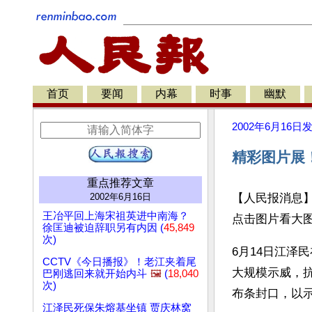
首页
要闻
内幕
时事
幽默
2002年6月16日
精彩图片展
重点推荐文章
2002年6月16日
【人民报消息】本文图
王冶平回上海宋祖英进中南海？
点击图片看大
徐匡迪被迫辞职另有内因 (
45,849
次)
6月14日江泽
CCTV《今日播报》！老江夹着尾
大规模示威，
巴刚逃回来就开始内斗
🖼️
(
18,040
次)
布条封口，以
江泽民死保朱熔基坐镇 贾庆林窝