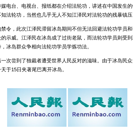
传媒电台、电视台、报纸都在介绍法轮功，讲述在中国发生的
不知法轮功，当然也几乎无人不知江泽民对法轮功的残暴镇压
的禁令，此次江泽民滞留冰岛期间不但无法回避法轮功学员和
众的示威。江泽民在冰岛成了过街老鼠，而法轮功学员则受到
待，冰岛群众争相向法轮功学员学炼功法。
第一次尝到了独裁者遭受世界人民反对的滋味。由于冰岛民众
天于15日夹著尾巴离开冰岛。