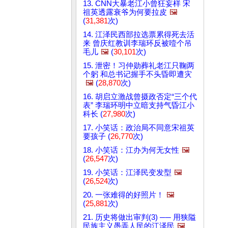
13. CNN大暴老江小曾狂妄样 宋
祖英透露衰爷为何要拉皮
🖼️
(
31,381
次)
14. 江泽民西部拉选票累得死去活
来 曾庆红教训李瑞环反被噎个吊
毛儿
🖼️
(
30,101
次)
15. 泄密！习仲勋葬礼老江只鞠两
个躬 和总书记握手不头昏即遭灾
🖼️
(
28,870
次)
16. 胡启立激战曾摄政否定“三个代
表” 李瑞环明中立暗支持气昏江小
科长 (
27,980
次)
17. 小笑话：政治局不同意宋祖英
要孩子 (
26,770
次)
18. 小笑话：江办为何无女性
🖼️
(
26,547
次)
19. 小笑话：江泽民变发型
🖼️
(
26,524
次)
20. 一张难得的好照片！
🖼️
(
25,881
次)
21. 历史将做出审判(3) ── 用狭隘
民族主义愚弄人民的江泽民
🖼️