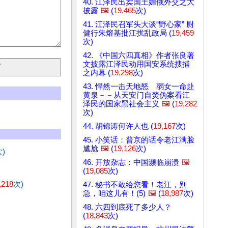
40. 江泽民出卖国土媚俄外交之大
披露
🖼️
(
19,465
次)
41. 江泽民召军头大谈“野心家” 尉
健行朱熔基批江扰乱政局 (
19,459
次)
42. 《中国六四真相》作者张良署
文披露江泽民动用国安系统搜捕
之内幕 (
19,298
次)
43. 悍然一击天地怒 弱女一命赴
黄泉－－从天安门自焚伪案看江
泽民的国家黑社会主义
🖼️
(
19,282
次)
44. 胡锦涛何许人也 (
19,167
次)
45. 小笑话：普京的话令老江满脸
尴尬
🖼️
(
19,126
次)
)
46. 开放杂志：中国濒临崩溃
🖼️
(
19,085
次)
,218
次)
47. 秘书不敢给您看！老江，别
急，咱这儿有！(5)
🖼️
(
18,987
次)
48. 六四到底死了多少人？
(
18,843
次)