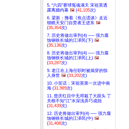
5. “六四”赛球冤魂满天 宋祖英透
露离婚内幕
🖼️
(
41,105
次)
6. 梁新：搀着《焦点谎谈》走近
细瞧天安门自焚者王进东
🖼️
(
35,354
次)
7. 历史将做出审判(4) ── 强力腐
蚀钢铁长城的江泽民(下)
🖼️
(
35,136
次)
8. 历史将做出审判(4) ── 强力腐
蚀钢铁长城的江泽民(上)
🖼️
(
33,287
次)
9. 老江在上海任职时被揭穿的惊
人身世
🖼️
(
33,202
次)
10. 小笑话：宋祖英第一次进中南
海 (
31,989
次)
11. 曾庆红目中无邓栽了大跟头 丁
关根不知“江”水深浅弄巧成拙
(
31,439
次)
12. 历史将做出审判(4) ── 强力腐
蚀钢铁长城的江泽民(中)
🖼️
(
31,408
次)