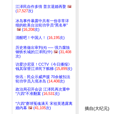
江泽民自作多情 普京退婚再娶
🖼️
(
17,527
次)
冰岛事件暴露中共有一份非常详
细的欧美台法轮功学员“黑名单”
🖼️
(
16,208
次)
清醒吧！中国人！ (
16,195
次)
历史将做出审判(4) ── 强力腐蚀
钢铁长城的江泽民(中)
🖼️
(
31,408
次)
访爱沙尼亚！CCTV《今日播报》
钱其琛替江泽民下舷梯 (
15,899
次)
快讯：民众示威声援 70余被扣法
轮功学员入境冰岛 (
14,408
次)
政治局召开会议 江泽民再次重申
“六四”不准翻案 (
16,531
次)
“六四”赛球冤魂满天 宋祖英透露离
婚内幕
🖼️
(
41,105
次)
摘自(大纪元)