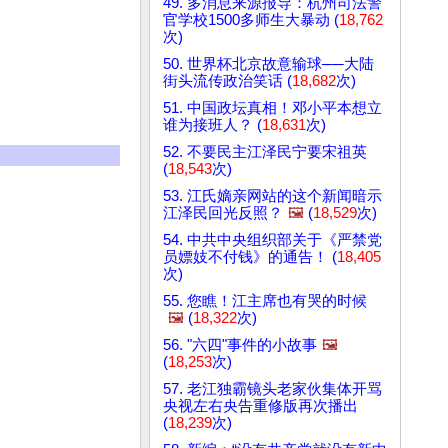
49. 多消息来源报导：杭州司法警
官学校1500多师生大暴动 (
18,762
次)
50. 世界杯北京故意输球──大陆
街头流传政治笑话 (
18,682
次)
51. 中国政坛真相！邓小平本想立
谁为接班人？ (
18,631
次)
52. 不要民主江泽民宁要宋祖英
(
18,543
次)
53. 江氏嫡亲网站的这个新闻暗示
江泽民回光反照？
🖼️
(
18,529
次)
54. 中共中央组织部关于《严禁党
员嫖妓不付钱》的通告！ (
18,405
次)
55. 您瞧！江主席也有哭的时候
🖼️
(
18,322
次)
56. "六四"事件的小故事
🖼️
(
18,253
次)
57. 老江独霸镜头老家伙集体开骂
央视左右央告重修版再次播出
(
18,239
次)