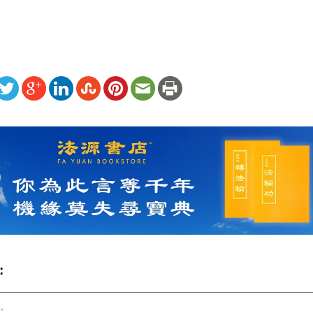
ww.renminbao.com/rmb/articles/2002/6/16/21466.html
: