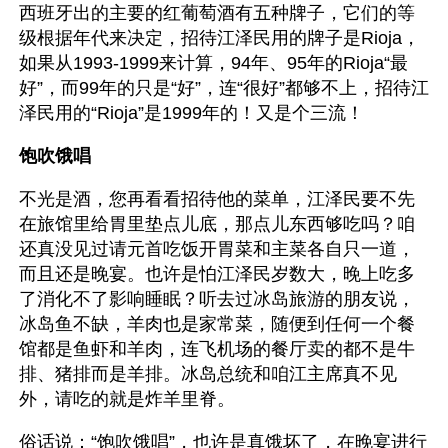
西班牙出的主要的红葡萄酒有五种牌子，它们的等
级根据年代来决定，招待江泽民用的牌子是Rioja，
如果从1993-1999来计算，94年、95年的Rioja“最
好”，而99年的只是“好”，连“很好”都够不上，招待江
泽民用的“Rioja”是1999年的！又是个三流！
饱吹饿唱
不光是酒，您再看看招待他的菜单，江泽民要不先
在旅馆里给胃里垫点儿底，那点儿东西够吃吗？咱
还真没见过请元首吃饭开胃菜和主菜各自只一道，
而且还是晚宴。也许是怕江泽民岁数大，晚上吃多
了消化不了影响睡眠？听去过冰岛旅游的朋友说，
冰岛鱼不缺，羊肉也是家常菜，随便到任何一个餐
馆都是鱼虾和羊肉，连飞机场的餐厅卖的都不是牛
排、猪排而是羊排。冰岛总统和咱江主席真不见
外，请吃的就是炸羊里脊。
俗话说：“饱吹饿唱”，也许是真饿坏了，在晚宴进行