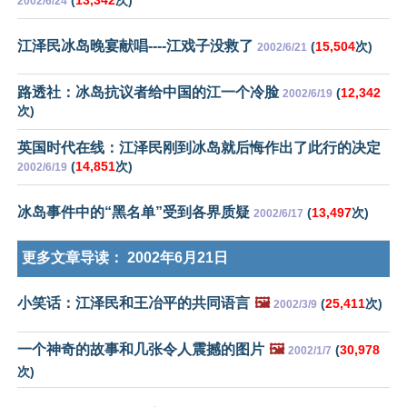
(
13,342
次)
2002/6/24
江泽民冰岛晚宴献唱----江戏子没救了
(
15,504
次)
2002/6/21
路透社：冰岛抗议者给中国的江一个冷脸
(
12,342
2002/6/19
次)
英国时代在线：江泽民刚到冰岛就后悔作出了此行的决定
(
14,851
次)
2002/6/19
冰岛事件中的“黑名单”受到各界质疑
(
13,497
次)
2002/6/17
更多文章导读：
2002年6月21日
小笑话：江泽民和王冶平的共同语言
🖼️
(
25,411
次)
2002/3/9
一个神奇的故事和几张令人震撼的图片
🖼️
(
30,978
2002/1/7
次)