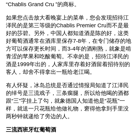
“Chablis Grand Cru ”的商标。
如果您点击放大看晚宴上的菜单，您会发现招待江
泽民的是第三等级的Chablis Premier Cru而不是最
好的莎碧。另外，中国人都知道酒是陈的好，这类
好葡萄酒通常在酒库里保存7-8年，在专门储存的地
方可以保存更长时间，而3-4年的酒刚熟，就象是啃
青涩的苹果和吃酸葡萄。不幸的是，招待江泽民的
酒是1999年出的，人家库里存着好酒留着招待别的
客人，却舍不得拿出一瓶给老江喝。
有人怀疑，冰岛总统是否通过情报局知道了江泽民
的绰号是三流戏子，三条瘸腿，所以给他喝的酒都
跟“三”字挂上了勾，就象德国人知道他是“花瓶”一
样，就送一只花瓶给他做礼物，窘得他拿到手里没
两秒钟就递给了旁边的人。
三流西班牙红葡萄酒