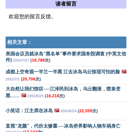
读者留言
欢迎您的留言反馈。
相关文章：
美国会议员就冰岛“黑名单”事件要求国务院调查 (中英文信
件)
(
18,788
次)
2002/7/27
成都上空奇观一半兰一半黑 江去冰岛乌云惊现可怕的脸
🖼️
(
20,706
次)
2002/7/1
大自然让我们惊叹──江泽民到冰岛，乌云翻滚，喷泉变
黑……
🖼️
(
16,218
次)
2002/6/25
小笑话：江主席在冰岛
🖼️
(
22,559
次)
2002/6/24
直视“龙颜”，代价太惨重──冰岛侨界影响人物车祸身亡