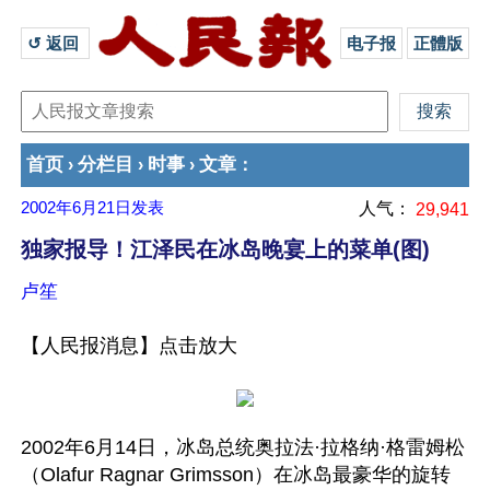
↺ 返回 
电子报
正體版
首页
分栏目
时事
文章
›
›
›
：
2002年6月21日
发表
人气：
29,941
独家报导！江泽民在冰岛晚宴上的菜单(图)
卢笙
【人民报消息】点击放大
2002年6月14日，冰岛总统奥拉法·拉格纳·格雷姆松
（Olafur Ragnar Grimsson）在冰岛最豪华的旋转