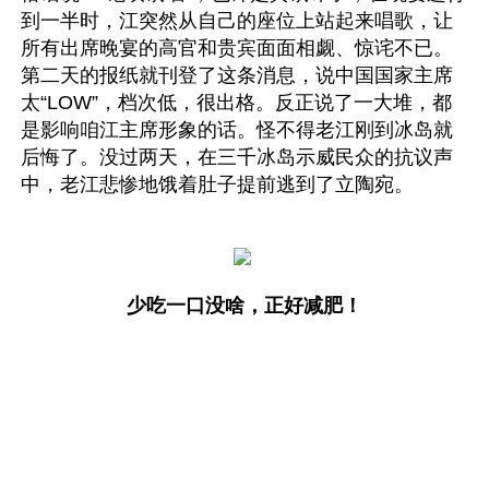
到一半时，江突然从自己的座位上站起来唱歌，让
所有出席晚宴的高官和贵宾面面相觑、惊诧不已。
第二天的报纸就刊登了这条消息，说中国国家主席
太“LOW”，档次低，很出格。反正说了一大堆，都
是影响咱江主席形象的话。怪不得老江刚到冰岛就
后悔了。没过两天，在三千冰岛示威民众的抗议声
中，老江悲惨地饿着肚子提前逃到了立陶宛。
少吃一口没啥，正好减肥！