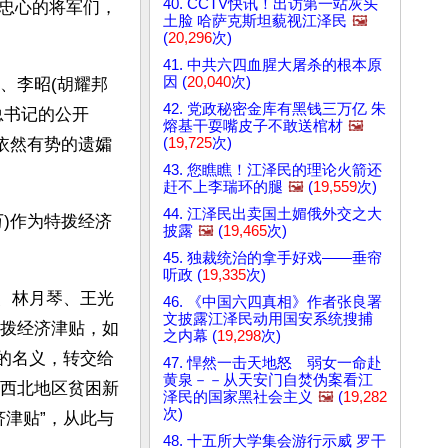
40. CCTV快讯！出访第一站灰头
忠心的将军们，
土脸 哈萨克斯坦藐视江泽民
🖼️
(
20,296
次)
41. 中共六四血腥大屠杀的根本原
因 (
20,040
次)
)、李昭(胡耀邦
42. 党政秘密金库有黑钱三万亿 朱
总书记的公开
熔基干耍嘴皮子不敢送棺材
🖼️
(
19,725
次)
依然有势的遗孀
43. 您瞧瞧！江泽民的理论火箭还
赶不上李瑞环的腿
🖼️
(
19,559
次)
44. 江泽民出卖国土媚俄外交之大
)作为特拨经济
披露
🖼️
(
19,465
次)
45. 独裁统治的拿手好戏——垂帘
听政 (
19,335
次)
英、林月琴、王光
46. 《中国六四真相》作者张良署
文披露江泽民动用国安系统搜捕
拨经济津贴，如
之内幕 (
19,298
次)
”的名义，转交给
47. 悍然一击天地怒 弱女一命赴
黄泉－－从天安门自焚伪案看江
西北地区贫困新
泽民的国家黑社会主义
🖼️
(
19,282
次)
济津贴”，从此与
48. 十五所大学集会游行示威 罗干