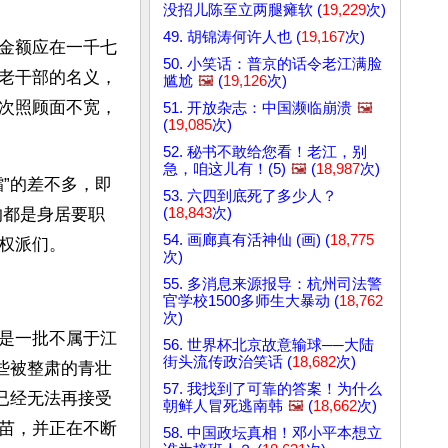
没招儿陈至立两腿瘫软 (
19,229
次)
49. 胡锦涛何许人也 (
19,167
次)
金额应在一千七
50. 小笑话：普京的话令老江满脸
老干部的名义，
尴尬
🖼️
(
19,126
次)
此次照顾面不宽，
51. 开放杂志：中国濒临崩溃
🖼️
(
19,085
次)
52. 秘书不敢给您看！老江，别
急，咱这儿有！(5)
🖼️
(
18,987
次)
”的差不多，即
53. 六四到底死了多少人？
(
18,843
次)
的都是身居要职
54. 画廊真有活神仙 (画) (
18,775
权派们。
次)
55. 多消息来源报导：杭州司法警
官学校1500多师生大暴动 (
18,762
次)
是一批不属于江
56. 世界杯北京故意输球──大陆
街头流传政治笑话 (
18,682
次)
些被整肃的青壮
57. 我找到了可靠的答案！为什么
已经无法再接受
朝鲜人冒死逃南韩
🖼️
(
18,662
次)
苗，并正在不断
58. 中国政坛真相！邓小平本想立