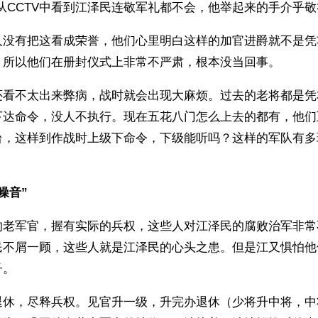
从CCTV中看到江泽民连敬军礼都不会，他举起来的手介乎
人没有把这看成荣誉，他们心里明白这样的加官进爵就不是凭
。所以他们在册封仪式上非常不严肃，根本没当回事。
还看不太出来弊病，战时就会出现大麻烦。过去的老将都是凭
下达命令，没人不执行。现在五花八门怎么上去的都有，他们
台，这样到作战时上级下命令，下级能听吗？这样的军队有多
。
噪音”
的老军官，握有实际的兵权，这些人对江泽民的腐败治军非常
民不屑一顾，这些人就是江泽民的心头之患。但是江又惧怕他
子。
退休，尽释兵权。见官升一级，升完办退休（少将升中将，中