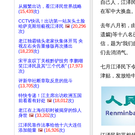
自己人，江泽
从频繁出访，看江泽民世界战略
在军中大换血
(
15,439
次)
CCTV快讯！出访第一站灰头土脸
去年八月初，由
哈萨克斯坦藐视江泽民
🖼️
(
20,296
次)
遗孀)等十八
老江独霸镜头老家伙集体开骂 央
信，题为“我
视左右央告重修版再次播出
(
18,239
次)
们去消消气。
宋平哀叹丁关根黔驴技穷 李鹏嘲
笑江泽民及其“三个代表” (
17,973
七月江泽民下
次)
津贴，发放给中
评新华社断章取反意的批斗
(
13,705
次)
特快专递！江主席出访欧洲五国
前看看有好处
🖼️
(
18,012
次)
老江在上海任职时被揭穿的惊人
身世
🖼️
(
33,202
次)
江泽民靠作法事给他十六大连任
添加能量
🖼️
(
16,926
次)