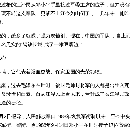
放过枪的江泽民从邓小平手里接过军委主席的位子，但并没有
，玩不转这支军队，更谈不上江令如山倒了，十几年来，他唯
弹。
酸的，酸多了就成了强力腐蚀剂。现在，中国的军队 ，自上
名无实的“钢铁长城”成了一堆豆腐渣！
人心
事情，它代表着浴血奋战、保家卫国的光荣功绩。
透露，过去毛泽东在世时，被封元帅封将军的人都是出生入死
非常珍惜和自豪。自从江泽民上台以来，晋升成了被江泽民政
仕途的捷径。
月2日报导，人民解放军自1988年恢复军衔制以来，至今中央
军衔、警衔。除1988年9月14日邓小平在世时授予17位高