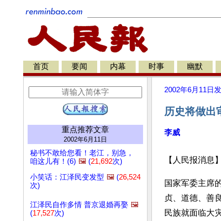
首页
要闻
内幕
时事
幽默
2002年6月11日
历史将做出审
重点推荐文章
李威
2002年6月11日
秘书不敢给您看！老江，别急，
【人民报消息
咱这儿有！(6)
🖼️
(
21,692
次)
小笑话：江泽民变发型
🖼️
(
26,524
国家军委主席
次)
贞、道德、善
江泽民自作多情 普京退婚再娶
🖼️
民族就面临大
(
17,527
次)