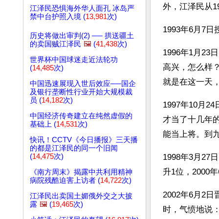
外，江泽民从1
江泽民恐惧海外华人面孔 冰岛严
禁中台护照入境 (
13,981
次)
1993年6月
历史将做出审判(2) ── 拱送疆土
的卖国贼江泽民
🖼️
(
41,438
次)
1996年1月
世界杯中国球迷走近法轮功
高兴，怎么样
(
14,485
次)
就是在这一天
中国迅速展现入世后效应──国企
及银行垄断性行业开始大规模裁
员 (
14,182
次)
1997年10
中国经济传奇建立在纯然虚假的
才当了十几年
基础上 (
14,531
次)
能当上将。到
快讯！CCTV《今日播报》三天播
的都是江泽民的同一个旧闻
(
14,475
次)
1998年3月2
升1位，200
《南方周末》揭露中共利用精神
病院残酷迫害上访者 (
14,722
次)
2002年6月
江泽民出卖国土媚俄外交之大披
露
🖼️
(
19,465
次)
时，气愤地说