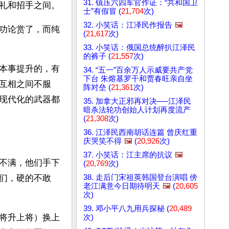
31. 镇压六四军官作证：“共和国卫
敬礼和招手之间。
士”有假冒 (
21,704
次)
32. 小笑话：江泽民作报告
🖼️
功论赏了，而纯
(
21,617
次)
33. 小笑话：俄国总统醉扒江泽民
的裤子 (
21,557
次)
本事提升的，有
34. “五一”百余万人示威要共产党
下台 朱熔基罗干和贾春旺亲自坐
互相之间不服
阵对垒 (
21,361
次)
现代化的武器都
35. 加拿大正邪再对决──江泽民
暗杀法轮功创始人计划再度流产
(
21,308
次)
36. 江泽民西南胡话连篇 曾庆红重
庆哭笑不得
🖼️
(
20,926
次)
37. 小笑话：江主席的抗议
🖼️
不满，他们手下
(
20,769
次)
38. 走后门宋祖英韩国登台演唱 傍
们，硬的不敢
老江满意今日期待明天
🖼️
(
20,605
次)
39. 邓小平八九用兵探秘 (
20,489
将升上将）换上
次)