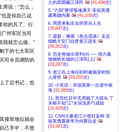
土的卖国贼江泽民
🖼️
(
41,438
次)
主席说：“怎么，
5. “六四”赛球冤魂满天 宋祖英透
露离婚内幕
🖼️
(
41,105
次)
“也是你自己说
6. 周恩来私生女的苦乐人生
拿你的兵了。行
(
35,647
次)
到广州军区当司
7. 梁新：搀着《焦点谎谈》走近
细瞧天安门自焚者王进东
🖼️
说我就怎么做。”
(
35,352
次)
剩下的七大军区
8. 历史将做出审判(4) ── 强力腐
蚀钢铁长城的江泽民(上)
🖼️
区司令员调防的
(
33,287
次)
9. 老江在上海任职时被揭穿的惊
人身世
🖼️
(
33,202
次)
上了总书记，也
10. 小笑话：宋祖英第一次进中南
海 (
31,989
次)
11. 曾庆红目中无邓栽了大跟头 丁
关根不知“江”水深浅弄巧成拙
(
31,439
次)
12. CNN大暴老江小曾狂妄样 宋
其接班地位就会
祖英透露衰爷为何要拉皮
🖼️
(
31,381
次)
自己手中，不曾