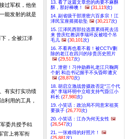
13. 看了这篇文章您的肉要不麻酥
接过军权，他坐
酥，那好棒噢！
🖼️
(
31,119
次)
一能发射的就是
14. 副省级干部泄密六百多宗！江
泽民宝座摇摇欲坠
🖼️
(
30,217
次)
15. 江泽民西部拉选票累得死去活
来 曾庆红教训李瑞环反被噎个吊
而下，全被江泽
毛儿
🖼️
(
30,101
次)
16. 不看再也看不着！被CCTV删
除的老江在四川的珍贵历史照片
🖼️
(
29,517
次)
17. 泄密！习仲勋葬礼老江只鞠两
个躬 和总书记握手不头昏即遭灾
🖼️
(
28,870
次)
18. 胡启立激战曾摄政否定“三个代
、有实打实功绩
表” 李瑞环明中立暗支持气昏江小
科长 (
27,980
次)
治利用的工具，
19. 小笑话：政治局不同意宋祖英
要孩子 (
26,770
次)
20. 小笑话：江办为何无女性
🖼️
(
26,547
次)
军委共授予81
21. 一张难得的好照片！
🖼️
级军官上将军衔
(
25,881
次)