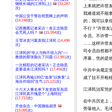
钢铁长城的江泽民(上)
🖼️
(
33,287
上来就把许世友
次)
我难道就不能拿
中国公安干警在明慧网上的声明
(
14,748
次)
的，我可以拿
不行？”许世友
记西雅图记者采访！发正念除恶
会咒死人吗？
🖼️
(
15,994
次)
令员。不许带一
王雪冰贪污案直指江泽民 (
14,498
……这样许世
次)
司令员自然都
江泽民的“华人与狗不得入内”──
教授的那张脸出了问题 (
12,981
次)
序幕，凭的是
一次精彩的记者采访！正念除恶
是要谋杀江泽民吗？ (
17,456
次)
中共中央规定
江泽民再输130亿“血浆”以恢复“上
成了拉不开枪栓
海合作组织”生气 (
15,121
次)
江泽民治军凭
十六大人事名单下发党政军高层
江泽民真不愧是个“上海阿拉”
(
17,713
次)
在中共历史上
开放杂志：中国濒临崩溃
🖼️
旁落他人。毛
(
19,085
次)