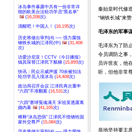
冰岛事件暴露中共有一份非常详
秦始皇时代修
细的欧美台法轮功学员“黑名单”
🖼️
(
16,208
次)
“钢铁长城”来
清醒吧！中国人！ (
16,195
次)
毛泽东的军事
历史将做出审判(4) ── 强力腐蚀
钢铁长城的江泽民(中)
🖼️
(
31,408
毛泽东为了防
次)
令员调防之事
访爱沙尼亚！CCTV《今日播报》
钱其琛替江泽民下舷梯 (
15,899
次)
员许世友，他
快讯：民众示威声援 70余被扣法
听，但他非常
轮功学员入境冰岛 (
14,408
次)
政治局召开会议 江泽民再次重申
“六四”不准翻案 (
16,531
次)
“六四”赛球冤魂满天 宋祖英透露离
婚内幕
🖼️
(
41,105
次)
稀释“冰岛恐惧” 江泽民不惜牺牲国
家外交尊严 (
15,084
次)
恭地坚持要主
历史将做出审判(4) ── 强力腐蚀