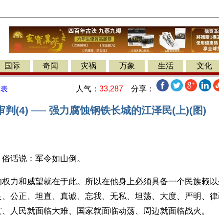
国际
奇闻
灾祸
万象
生活
文化
人气：
33,287
分享：
发表
判(4) ── 强力腐蚀钢铁长城的江泽民(上)(图)
】俗话说：军令如山倒。
的权力和威望就在于此。所以在他身上必须具备一个民族赖以
良、公正、坦直、真诚、忘我、无私、坦荡、大度、严明、律
灾、人民就面临大难、国家就面临动荡、周边就面临战火。