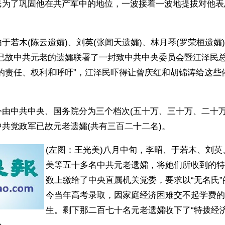
民为了巩固他在共产军中的地位，一波接着一波地提拔对他表
。
于若木(陈云遗孀)、刘英(张闻天遗孀)、林月琴(罗荣桓遗孀
名已故中共元老的遗孀联署了一封致中共中央委员会暨江泽民
们的责任、权利和呼吁”，江泽民吓得让曾庆红和胡锦涛给这些
令由中共中央、国务院分为三个档次(五十万、三十万、二十万
共党政军已故元老遗孀(共有三百二十二名)。
(左图：王光美)八月中旬，李昭、于若木、刘
美等五十多名中共元老遗孀，将她们所收到的特
数上缴给了中央直属机关党委，要求以“无名氏
今当年高考录取，因家庭经济困难交不起学费的
生。剩下那二百七十名元老遗孀收下了“特拨经