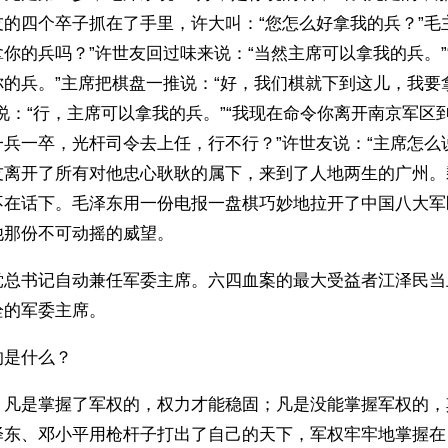
的四个卒子抓在了手里，许大叫：“您怎么好拿我的兵？”毛
你的兵吗？”许世友回过味来说：“当然主席可以拿我的兵。”
你的兵。”主席把棋盘一推说：“好，我们棋就下到这儿，我要
说：“行，主席可以拿我的兵。”“我现在命令你离开南京军区
兵一卒，光杆司令去上任，行不行？”许世友说：“主席怎么
友离开了所有对他忠心耿耿的属下，来到了人地两生的广州。
不在话下。毛泽东用一份电报一盘棋巧妙地拉开了中国八大军
他那份不可动摇的威望。
党总书记自动兼任军委主席。六四血案的最大受益者江泽民当
的军委主席。 
的是什么？
，凡是掌握了军权的，权力才能稳固；凡是没能掌握军权的，
泽东、邓小平用枪杆子打出了自己的天下，军权牢牢地掌握在