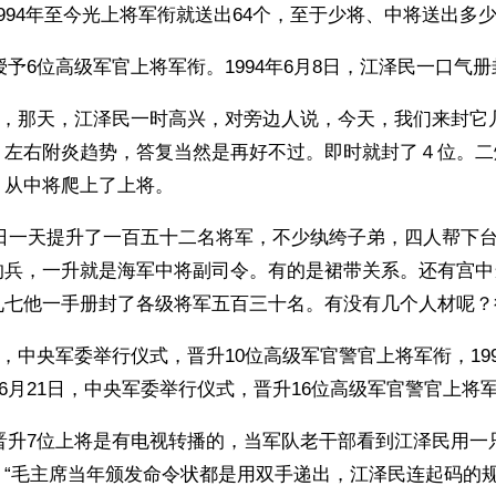
994年至今光上将军衔就送出64个，至于少将、中将送出多少
7日授予6位高级军官上将军衔。1994年6月8日，江泽民一口气
23日，那天，江泽民一时高兴，对旁边人说，今天，我们来封
？左右附炎趋势，答复当然是再好不过。即时就封了４位。二
，从中将爬上了上将。
月24日一天提升了一百五十二名将军，不少纨绔子弟，四人帮下
的兵，一升就是海军中将副司令。有的是裙带关系。还有宫中
九七他一手册封了各级将军五百三十名。有没有几个人材呢？
7日，中央军委举行仪式，晋升10位高级军官警官上将军衔，199
0年6月21日，中央军委举行仪式，晋升16位高级军官警官上将
2日晋升7位上将是有电视转播的，当军队老干部看到江泽民用
：“毛主席当年颁发命令状都是用双手递出，江泽民连起码的