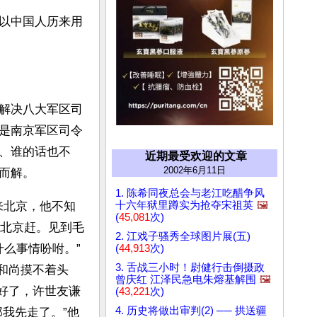
以中国人历来用
解决八大军区司
是南京军区司令
、谁的话也不
近期最受欢迎的文章
2002年6月11日
而解。
1. 陈希同夜总会与老江吃醋争风
十六年狱里蹲实为抢夺宋祖英
🖼️
来北京，他不知
(
45,081
次)
北京赶。见到毛
2. 江戏子骚秀全球图片展(五)
什么事情吩咐。”
(
44,913
次)
3. 舌战三小时！尉健行击倒摄政
和尚摸不着头
曾庆红 江泽民急电朱熔基解围
🖼️
摆好了，许世友谦
(
43,221
次)
4. 历史将做出审判(2) ── 拱送疆
我先走了。”他