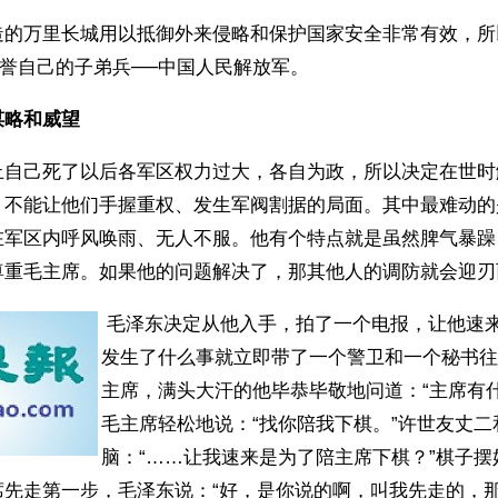
造的万里长城用以抵御外来侵略和保护国家安全非常有效，所
赞誉自己的子弟兵──中国人民解放军。
谋略和威望
止自己死了以后各军区权力过大，各自为政，所以决定在世时
，不能让他们手握重权、发生军阀割据的局面。其中最难动的
在军区内呼风唤雨、无人不服。他有个特点就是虽然脾气暴躁
尊重毛主席。如果他的问题解决了，那其他人的调防就会迎刃
 毛泽东决定从他入手，拍了一个电报，让他速
发生了什么事就立即带了一个警卫和一个秘书往
主席，满头大汗的他毕恭毕敬地问道：“主席有
毛主席轻松地说：“找你陪我下棋。”许世友丈二
脑：“……让我速来是为了陪主席下棋？”棋子
席先走第一步，毛泽东说：“好，是你说的啊，叫我先走的，那