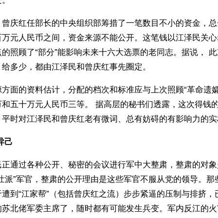
处。
，曾庆红任部长的中央组织部筹措了一笔数目不小的资金，总
百万元人民币之间，资金来源不能公开。这笔钱以江泽民关心
的照顾了“部分”能影响未来十六大选票的老同志。据说， 
，给多少，都由江泽民和曾庆红事先圈定。 
源方面的资料估计，分配的档次和标准应与上次照顾“革命遗孀
万和五十万元人民币三等。 据高层的秘书们透露，这次得钱
，平时对江泽民和曾庆红老有微词、总有妨碍的有影响力的实
己 
民正通过各种公开、秘密的会议进行军中大整肃，整肃的对象
少壮派”军官，整肃的公开理由是这些军官不服从党的领导。那
于遭到“江家帮”（包括曾庆红之流）步步紧逼的压制与排挤，
的苏北佬军委主席了，随时都有可能发生兵变。军内反江的火