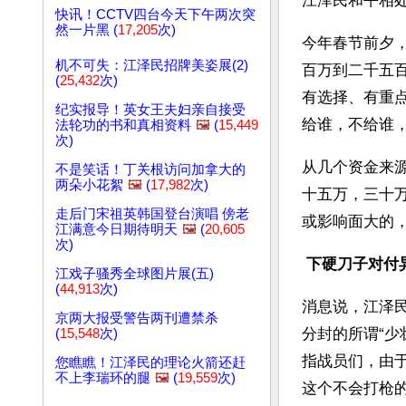
江泽民和平相
快讯！CCTV四台今天下午两次突
然一片黑 (
17,205
次)
今年春节前夕
机不可失：江泽民招牌美姿展(2)
百万到二千五
(
25,432
次)
有选择、有重点
纪实报导！英女王夫妇亲自接受
给谁，不给谁
法轮功的书和真相资料
🖼️
(
15,449
次)
从几个资金来
不是笑话！丁关根访问加拿大的
两朵小花絮
🖼️
(
17,982
次)
十五万，三十
走后门宋祖英韩国登台演唱 傍老
或影响面大的
江满意今日期待明天
🖼️
(
20,605
次)
下硬刀子对付异
江戏子骚秀全球图片展(五)
(
44,913
次)
消息说，江泽
京两大报受警告两刊遭禁杀
分封的所谓“
(
15,548
次)
指战员们，由
您瞧瞧！江泽民的理论火箭还赶
不上李瑞环的腿
🖼️
(
19,559
次)
这个不会打枪