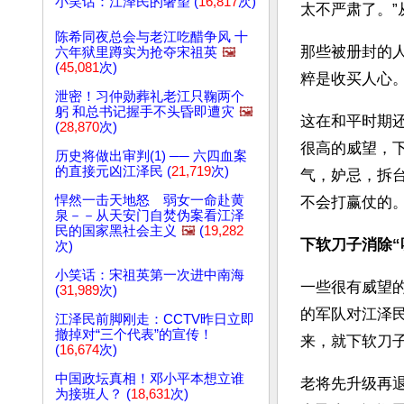
小笑话：江泽民的奢望 (
16,817
次)
太不严肃了。”
陈希同夜总会与老江吃醋争风 十
那些被册封的
六年狱里蹲实为抢夺宋祖英
🖼️
(
45,081
次)
粹是收买人心
泄密！习仲勋葬礼老江只鞠两个
躬 和总书记握手不头昏即遭灾
🖼️
这在和平时期
(
28,870
次)
很高的威望，
历史将做出审判(1) ── 六四血案
的直接元凶江泽民 (
21,719
次)
气，妒忌，拆
悍然一击天地怒 弱女一命赴黄
不会打赢仗的
泉－－从天安门自焚伪案看江泽
民的国家黑社会主义
🖼️
(
19,282
下软刀子消除“
次)
小笑话：宋祖英第一次进中南海
一些很有威望
(
31,989
次)
的军队对江泽
江泽民前脚刚走：CCTV昨日立即
撤掉对“三个代表”的宣传！
来，就下软刀
(
16,674
次)
中国政坛真相！邓小平本想立谁
老将先升级再
为接班人？ (
18,631
次)