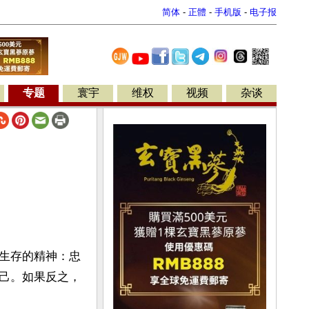
简体
-
正體
-
手机版
-
电子报
专题
寰宇
维权
视频
杂谈
生存的精神：忠
己。如果反之，