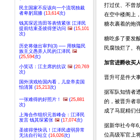
打过仗、不曾
民主国家不应该向一个流氓独裁
者卑躬屈膝 (
13,614
次)
在空中楼阁上
钱其琛迟浩田等表情紧张 江泽民
糖衣裹着的炮
提前结束圣彼得堡访问
🖼️
(
15,101
次)
糖吃多了要发
历史将做出审判(3) ── 用狭隘民
民腐蚀烂了。有
族主义愚弄人民的江泽民
🖼️
(
25,594
次)
加官进爵收买
小笑话：江主席的抗议
🖼️
(
20,769
次)
晋升可是件大
国外演戏给国内看，儿皇帝卖国
怕清算 (
15,213
次)
据军队知情者
一张难得的好照片！
🖼️
(
25,881
的，被晋升者
次)
成了马屁精们
上海合作组织元首峰会：江泽民
发言 钱其琛紧张
🖼️
(
17,074
次)
据新华社今年6
圣彼得堡快讯！江泽民虚弱异常
位高级军官上将
无法自行站立 (
16,026
次)