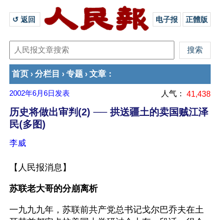
↺ 返回 
电子报
正體版
首页
分栏目
专题
文章
›
›
›
：
2002年6月6日
发表
人气：
41,438
历史将做出审判(2) ── 拱送疆土的卖国贼江泽
民(多图)
李威
【人民报消息】
苏联老大哥的分崩离析
一九九九年，苏联前共产党总书记戈尔巴乔夫在土