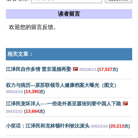
读者留言
欢迎您的留言反馈。
相关文章：
江泽民自作多情 普京退婚再娶
🖼️
(
17,527
次)
2002/6/13
权力与病历---原苏联领导人健康档案大曝光（图文）
(
14,390
次)
2002/2/19
江泽民宠坏洋人──一些老外甚至嚣张到要中国人下跪
🖼️
(
13,664
次)
2002/1/15
小笑话：江泽民和克林顿叶利钦比派头
(
20,213
次)
2002/1/14