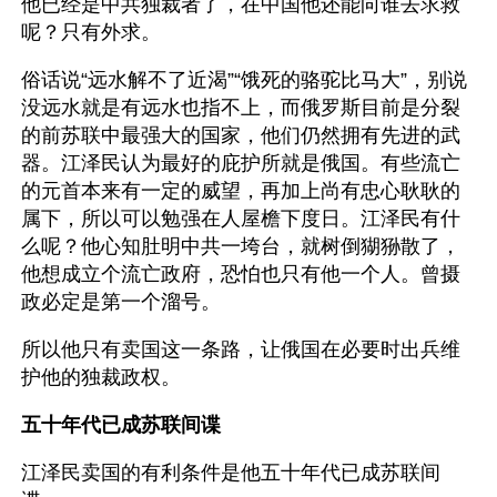
他已经是中共独裁者了，在中国他还能向谁去求救
呢？只有外求。
俗话说“远水解不了近渴”“饿死的骆驼比马大”，别说
没远水就是有远水也指不上，而俄罗斯目前是分裂
的前苏联中最强大的国家，他们仍然拥有先进的武
器。江泽民认为最好的庇护所就是俄国。有些流亡
的元首本来有一定的威望，再加上尚有忠心耿耿的
属下，所以可以勉强在人屋檐下度日。江泽民有什
么呢？他心知肚明中共一垮台，就树倒猢狲散了，
他想成立个流亡政府，恐怕也只有他一个人。曾摄
政必定是第一个溜号。
所以他只有卖国这一条路，让俄国在必要时出兵维
护他的独裁政权。
五十年代已成苏联间谍
江泽民卖国的有利条件是他五十年代已成苏联间