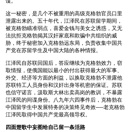
谍。
这一秘密，是几个不被重用的高级克格勃官员口里
泄露出来的。五十年代，江泽民在苏联留学期间，
被克格勃瞄准弱点，喜爱金钱与美女之诱惑，又无
法抗拒克格勃揭其汉奸家底和欺骗中共组织的威
胁，终于秘密加入克格勃远东局，负责收集中国共
产党在苏留学生及中国大陆的各种情报。
江泽民自苏联回国后，答应继续为克格勃效力，窃
取情报，使俄国能以最小的付出获得最大的军事、
外交、经济等方面的利益，以换取克格勃不泄露他
苏联特工人员身份和汉奸出身等机密的保证。苏联
也信守诺言，汲取斯大林出卖高岗的教训，不暴露
江泽民的间谍身份。八九年六四事件后，克格勃在
中国留学生中发展特务的决策终见奇效──老克格勃
江泽民取得中国共产党最高领导权。
四面楚歌中妄图给自己留一条活路 