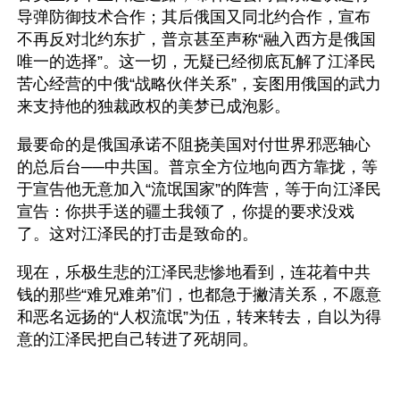
导弹防御技术合作；其后俄国又同北约合作，宣布
不再反对北约东扩，普京甚至声称“融入西方是俄国
唯一的选择”。这一切，无疑已经彻底瓦解了江泽民
苦心经营的中俄“战略伙伴关系”，妄图用俄国的武力
来支持他的独裁政权的美梦已成泡影。
最要命的是俄国承诺不阻挠美国对付世界邪恶轴心
的总后台──中共国。普京全方位地向西方靠拢，等
于宣告他无意加入“流氓国家”的阵营，等于向江泽民
宣告：你拱手送的疆土我领了，你提的要求没戏
了。这对江泽民的打击是致命的。
现在，乐极生悲的江泽民悲惨地看到，连花着中共
钱的那些“难兄难弟”们，也都急于撇清关系，不愿意
和恶名远扬的“人权流氓”为伍，转来转去，自以为得
意的江泽民把自己转进了死胡同。