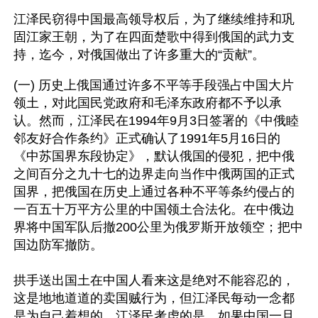
江泽民窃得中国最高领导权后，为了继续维持和巩
固江家王朝，为了在四面楚歌中得到俄国的武力支
持，迄今，对俄国做出了许多重大的“贡献”。
(一) 历史上俄国通过许多不平等手段强占中国大片
领土，对此国民党政府和毛泽东政府都不予以承
认。然而，江泽民在1994年9月3日签署的《中俄睦
邻友好合作条约》正式确认了1991年5月16日的
《中苏国界东段协定》，默认俄国的侵犯，把中俄
之间百分之九十七的边界走向当作中俄两国的正式
国界，把俄国在历史上通过各种不平等条约侵占的
一百五十万平方公里的中国领土合法化。在中俄边
界将中国军队后撤200公里为俄罗斯开放领空；把中
国边防军撤防。 
拱手送出国土在中国人看来这是绝对不能容忍的，
这是地地道道的卖国贼行为，但江泽民每动一念都
是为自己着想的，江泽民考虑的是，如果中国一旦