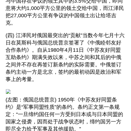
与中国存在争议的领土其中的3.5%交给中国，即同
意将大约1,000平方公里的领土交给中国，而江泽民
把27,000平方公里有争议的中国领土出让给塔吉
克。
(四) 江泽民对俄国最突出的“贡献”当数今年七月十六
日在莫斯科与俄国总统普京签署了《中俄睦邻友好
合作条约》。自从1980年4月11日《中苏友好同盟
互助条约》期满失效以来，中苏之间和其后的中俄
之间并不存在再签订新条约的实际需要。中俄签订
条约主动一方是北京，签约的最初动因是政治和军
事上的考量。
(左图：俄国总统普京) 1950年《中苏友好同盟条
约》是“军事同盟性质”的条约。条约正文第一条规
定：“一旦缔约国任何一方受到日本或与日本同盟的
国家之侵袭，因而处于战争状态时，缔约国另一方
即尽全力给予军事及其他援助。”