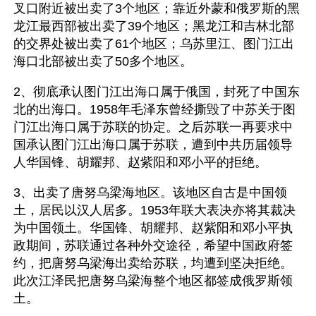
叉口附近被出卖了3个地区；靠近外蒙和俄罗斯的黑
龙江最西部被出卖了39个地区；黑龙江和吉林北部
的交界处被出卖了61个地区；乌苏里江、图门江出
海口北部被出卖了50多个地区。  
2、彻底承认图门江出海口属于俄国，封死了中国东
北的出海口。1958年毛泽东曾经撕毁了中苏关于图
门江出海口属于苏联的协定。之后苏联一再要求中
国承认图门江出海口属于苏联，遭到中共历届领导
人华国锋、胡耀邦、赵紫阳和邓小平的拒绝。 
3、出卖了唐努乌梁海地区。该地区自古是中国领
土，居民以汉人居多。1953年联大表决亦将其裁决
为中国领土。华国锋、胡耀邦、赵紫阳和邓小平执
政期间，苏联通过各种外交途径，希望中国政府签
约，把唐努乌梁海出卖给苏联，均遭到坚决拒绝。
此次江泽民把唐努乌梁海整个地区都签成俄罗斯领
土。 