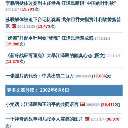
李鹏明挞体改委副主任潘岳 江泽民暗惧“中国的叶利钦”
(
15,793
次)
2002/1/7
苏联解体被迫下台记忆犹新 戈尔巴乔夫指责叶利钦赞扬普
京
🖼️
(
13,473
次)
2001/12/25
“妩媚”只配令叶利钦“销魂” 江泽民老羞成怒
2001/11/6
(
15,080
次)
《新冷战应可避免》大暴江泽民的酸臭心态 (图文)
2001/7/5
(
11,278
次)
一张照片的代价：中共出钱二百万
(
17,836
次)
2001/5/30
更多文章导读：
2002年6月6日
小笑话：江泽民和王冶平的共同语言
🖼️
(
25,411
次)
2002/3/9
一个神奇的故事和几张令人震撼的图片
🖼️
(
30,978
2002/1/7
次)