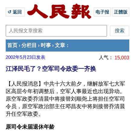
↺ 返回 
电子报
正體版
首页
分栏目
时事
文章
›
›
›
：
2002年5月23日
发表
人气：
15,003
江泽民毛了？空军司令政委一齐换
【人民报消息】中共十六大前夕，继解放军七大军
区高层今年初调整后，空军人事最近也出现异动。
原空军政委乔清晨中将接替刘顺尧上将担任空军司
令员，原空军政治部主任邓昌友中将则接替乔清晨
升任空军政委。
原司令未届退休年龄