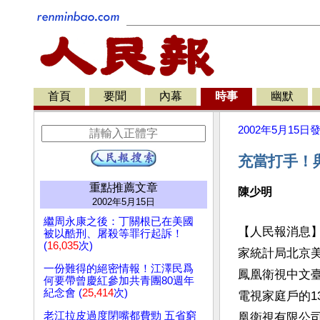
首頁
要聞
內幕
時事
幽默
2002年5月15日
充當打手！
重點推薦文章
陳少明
2002年5月15日
繼周永康之後：丁關根已在美國
【人民報消息
被以酷刑、屠殺等罪行起訴！
(
16,035
次)
家統計局北京美
一份難得的絕密情報！江澤民爲
鳳凰衛視中文臺
何要帶曾慶紅參加共青團80週年
紀念會 (
25,414
次)
電視家庭戶的1
老江拉皮過度閉嘴都費勁 五省窮
凰衛視有限公司