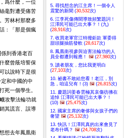
，爲什麼，一位
5. 尋找想念的江主席！一個令人
震驚的新聞 (
30,532
次)
絲毫對遭受痛苦
6. 江李死傷傳聞導致頻繁題詞！
。芳林村那麼多
江澤民可能已出大事？！(九)
話：「那是個瘋
(
28,916
次)
7. 收買老軍官江特撥鉅款 軍委得
甜頭腿抽筋發軟 (
28,617
次)
8. 鳳凰衛視參與迫害法輪功的人
關係到香港老百
員全都遭到報應！
🖼️
(
27,980
次)
什麼曾蔭培誓保
9. 讀者朋友，您比我更明白
(
27,103
次)
可以說時下是很
10. 祕書不敢給您看！老江，別
一定和中國的中
急，咱這兒有！(3)
🖼️
(
26,815
次)
打死一個學生。
11. 慶題詞姜春雲極其哀傷彷彿在
追悼 江澤民可能已出大事？！
誣衊攻擊法輪功就
(10)
🖼️
(
25,475
次)
銷其謊言、誤導
12. 國家主席的奢侈與女孩子們的
奢望
🖼️
(
25,132
次)
13. 快訊！江澤民真的出來會見了
老布什嗎？
🖼️
(
24,708
次)
想想去年鳳凰衛
14. 看圖猜謎:江蛤蟆死海翻肚皮