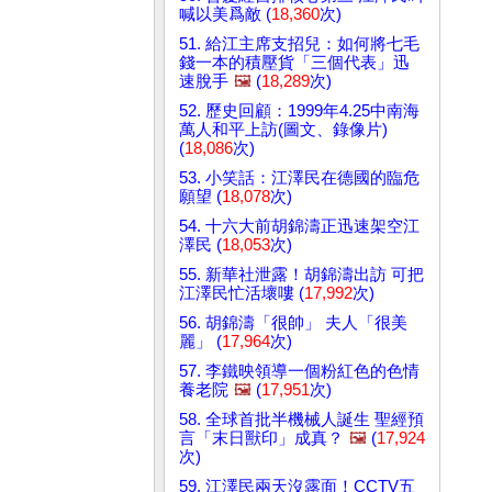
喊以美爲敵 (
18,360
次)
51. 給江主席支招兒：如何將七毛
錢一本的積壓貨「三個代表」迅
速脫手
🖼️
(
18,289
次)
52. 歷史回顧：1999年4.25中南海
萬人和平上訪(圖文、錄像片)
(
18,086
次)
53. 小笑話：江澤民在德國的臨危
願望 (
18,078
次)
54. 十六大前胡錦濤正迅速架空江
澤民 (
18,053
次)
55. 新華社泄露！胡錦濤出訪 可把
江澤民忙活壞嘍 (
17,992
次)
56. 胡錦濤「很帥」 夫人「很美
麗」 (
17,964
次)
57. 李鐵映領導一個粉紅色的色情
養老院
🖼️
(
17,951
次)
58. 全球首批半機械人誕生 聖經預
言「末日獸印」成真？
🖼️
(
17,924
次)
59. 江澤民兩天沒露面！CCTV五