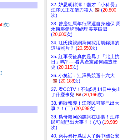
32. 妒忌胡錦濤！蠢才「小科長」
江澤民正在借刀殺人
🖼️
(
20,800
次)
33. 曾慶紅馬年行惡運自身難保 周
50
次)
永康壓錯牌副總理美夢破滅
(
20,609
次)
34. 江氏嫡親網爲何採用胡錦濤的
這張照片？ (
20,550
次)
35. 紅軍長征真的是爲了「北上抗
日」嗎? ----看共產黨如何編造歷
史 (
20,315
次)
)
36. 小笑話：江澤民競選十六大
🖼️
(
20,188
次)
37. 看CCTV！不知5月14日中央出
了什麼事兒
🖼️
(
20,166
次)
38. 追蹤報導！江澤民可能已出大
事？！(二) (
20,098
次)
39. 爲母親河的題詞在哪裏！江澤
民可能已出大事？！(八) (
19,989
次)
40. 柬共暴行爲世人了解中國公安