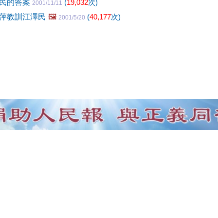
澤民的答案
(
19,032
次)
2001/11/11
萍教訓江澤民
🖼️
(
40,177
次)
2001/5/20