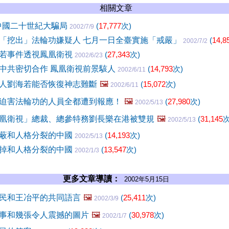
相關文章
中國二十世紀大騙局
(
17,777
次)
2002/7/9
「挖出」法輪功嫌疑人 七月一日全臺實施「戒嚴」
(
14,8
2002/7/2
若事件透視鳳凰衛視
(
27,343
次)
2002/6/23
中共密切合作 鳳凰衛視前景駭人
(
14,793
次)
2002/6/11
人劉海若能否恢復神志難斷
🖼️
(
15,072
次)
2002/6/11
迫害法輪功的人員全都遭到報應！
🖼️
(
27,980
次)
2002/5/13
凰衛視」總裁、總參特務劉長樂在港被雙規
🖼️
(
31,145
次
2002/5/13
蔽和人格分裂的中國
(
14,193
次)
2002/5/13
掉和人格分裂的中國
(
13,547
次)
2002/1/3
更多文章導讀：
2002年5月15日
民和王冶平的共同語言
🖼️
(
25,411
次)
2002/3/9
事和幾張令人震撼的圖片
🖼️
(
30,978
次)
2002/1/7