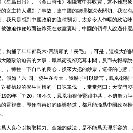
報《星島日報》、《金山時報》相繼被中共收買，就不難想象
臺的女主持人遇到了事故，連中國的總理都深表關切。我沒有
思，我只是感到中國政府的這種關切，太多令人作嘔的政治味
，被強迫作鞭炮而被炸死在教室裏時，中國的領導人說過什麼
察，拘捕了年年都爲六·四請願的「長毛」，可是，這樣大的
似大陸政治迫害的大事，鳳凰衛視卻充耳未聞，反而去報導說
立」。犧牲一下自己的良心，換來大把的鈔票，這樣的心態，
吧。假如「六·四」發生在今天，我幾乎可以斷言，鳳凰衛視
，對被槍殺的學生同樣的「口誅筆伐」，堂堂然曰：天安門沒
1999年「7·20」後不久，鳳凰衛視便緊跟中共，不遺餘力
樣的電視臺，即便有再好的娛樂頻道，都只能淪爲中國政府推
具。
牲爲人良心以換取權力、金錢的做法，是不能爲天理所容的。