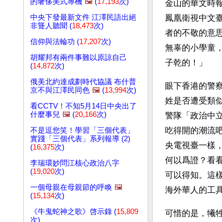
的奢侈美式專機
🖼️
(
17,193
次)
金山的華文時
中央下發最新文件 江澤民語出絕
鳳凰衛視中文
非聳人聽聞 (
18,473
次)
者的不敬的意
信仰與法輪功 (
17,207
次)
無辜的小學童
胡耀邦有兩件事難以原諒自己
子乾的！」
(
14,872
次)
俄美北約達成劃時代協議 布什普
眼下香港的警
京不與江澤民同色
🖼️
(
13,994
次)
姓是否遭受類
看CCTV！不知5月14日中央出了
什麼事兒
🖼️
(
20,166
次)
警隊「政治中
吃得開的潮流
不是逗您笑！學習「三個代表」
實踐「三個代表」系列報導 (2)
央電視臺一樣
(
16,375
次)
何以爲證？看看
李瑞環妙問江核心政治八字
(
19,020
次)
可以得知。這
一個母親在母親節的呼喚
🖼️
海外華人的工
(
15,134
次)
《牛鬼蛇神之歌》啓示錄 (
15,809
可惜的是，犧
次)