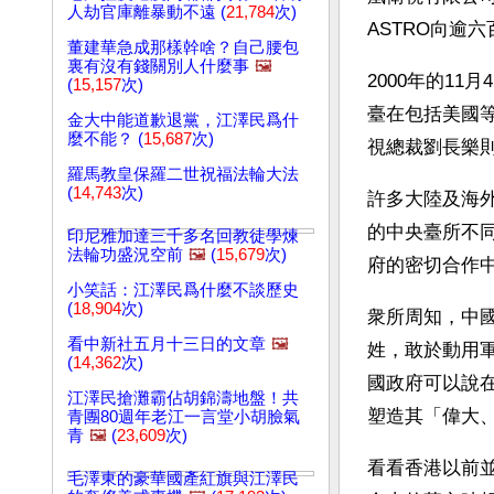
人劫官庫離暴動不遠 (
21,784
次)
ASTRO向逾
董建華急成那樣幹啥？自己腰包
裏有沒有錢關別人什麼事
🖼️
2000年的1
(
15,157
次)
臺在包括美國
金大中能道歉退黨，江澤民爲什
麼不能？ (
15,687
次)
視總裁劉長樂
羅馬教皇保羅二世祝福法輪大法
(
14,743
次)
許多大陸及海
的中央臺所不
印尼雅加達三千多名回教徒學煉
法輪功盛況空前
🖼️
(
15,679
次)
府的密切合作
小笑話：江澤民爲什麼不談歷史
(
18,904
次)
衆所周知，中
看中新社五月十三日的文章
🖼️
姓，敢於動用
(
14,362
次)
國政府可以說
江澤民搶灘霸佔胡錦濤地盤！共
塑造其「偉大
青團80週年老江一言堂小胡臉氣
青
🖼️
(
23,609
次)
看看香港以前
毛澤東的豪華國產紅旗與江澤民