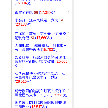
(
15,804
次)
真實的神話
🖼️
(
17,060
次)
小笑話：江澤民競選十六大
🖼️
(
20,188
次)
江澤民「蒸發」第七天 北京天空
驚現奇觀
🖼️
(
17,660
次)
人間地獄──羅幹據點「河北馬三
家」高陽勞教所 (
15,780
次)
曾慶紅馬年行惡運自身難保 周永
康壓錯牌副總理美夢破滅 (
20,609
次)
江李死傷傳聞導致頻繁題詞！江
澤民可能已出大事？！(九)
(
28,916
次)
爲母親河的題詞在哪裏！江澤民
可能已出大事？！(八) (
19,989
次)
圖片展：閉上嘴恢復記憶 睜開眼
回顧歷史 (
15,547
次)