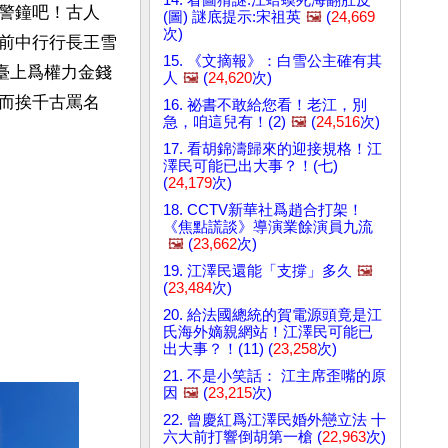
警鐘吧！古人
(圖) 謎底提示:宋祖英
🖼️
(
24,669
次)
前中行行長王雪
15. 《文摘報》：白雪公主確有其
臺上爲權力金錢
人
🖼️
(
24,620
次)
而挨千古罵名
16. 祕書不敢給您看！老江，別
急，咱這兒有！(2)
🖼️
(
24,516
次)
17. 看胡錦濤歸來的迎接規格！江
澤民可能已出大事？！(七)
(
24,179
次)
18. CCTV新華社爲趙合打架！
《焦點謊談》導演業餘演員九流
🖼️
(
23,662
次)
19. 江澤民還能「支撐」多久
🖼️
(
23,484
次)
20. 給法國總統的賀電源頭竟是江
氏海外嫡親網站！江澤民可能已
出大事？！(11) (
23,258
次)
21. 不是小笑話： 江主席歪嘴的原
因
🖼️
(
23,215
次)
22. 曾慶紅爲江澤民婚外戀立法 十
六大前打響倒胡第一槍 (
22,963
次)