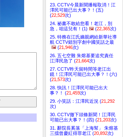
23. CCTV今晨新聞播報取消！江
澤民可能已出大事？！(五)
(
22,529
次)
24. 祕書不敢給您看！老江，別
急，咱這兒有！(1)
🖼️
(
22,365
次)
25. 特務在江氏嫡親網給新華社導
航 CCTV錯別字創中國笑話之最
🖼️
(
21,946
次)
26. 五七空難 朱熔基要追究責任
江澤民急了 (
21,664
次)
27. CCTV昨天留時間等老江出
鏡！江澤民可能已出大事？！(六)
(
21,573
次)
28. 快訊！江澤民可能已出大
事？！ (
21,459
次)
29. 小笑話：江澤民近況 (
21,292
次)
30. CCTV撤下頭條新聞！江澤民
可能已出大事？！(四) (
21,203
次)
31. 辭院長奚落「上海幫」 朱熔基
三擋曾慶紅得罪老江 (
20,892
次)