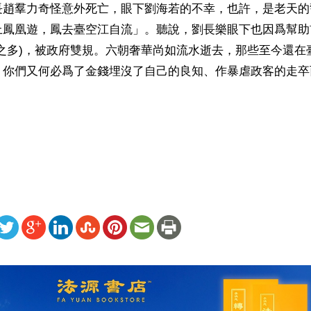
長趙羣力奇怪意外死亡，眼下劉海若的不幸，也許，是老天的
上鳳凰遊，鳳去臺空江自流」。聽說，劉長樂眼下也因爲幫助
億之多)，被政府雙規。六朝奢華尚如流水逝去，那些至今還在
，你們又何必爲了金錢埋沒了自己的良知、作暴虐政客的走卒
ww.renminbao.com/rmb/articles/2002/5/15/20892b.html