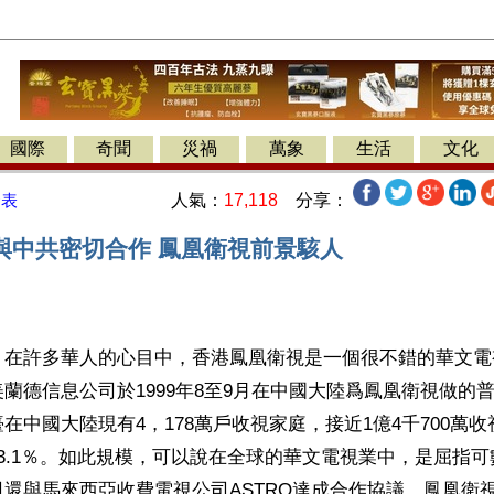
國際
奇聞
災禍
萬象
生活
文化
人氣：
17,118
分享：
發表
與中共密切合作 鳳凰衛視前景駭人
】在許多華人的心目中，香港鳳凰衛視是一個很不錯的華文電
蘭德信息公司於1999年8至9月在中國大陸爲鳳凰衛視做的
在中國大陸現有4，178萬戶收視家庭，接近1億4千700萬
3.1％。如此規模，可以說在全球的華文電視業中，是屈指
還與馬來西亞收費電視公司ASTRO達成合作協議，鳳凰衛