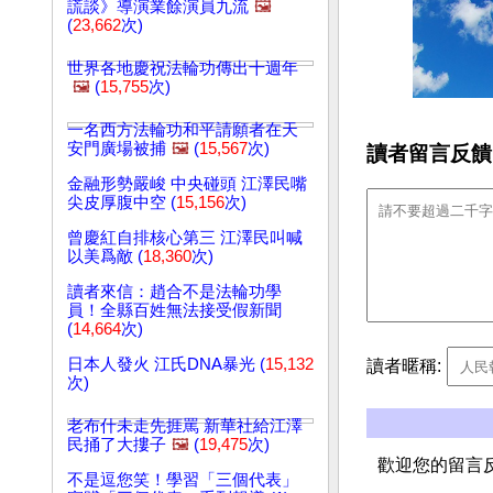
謊談》導演業餘演員九流
🖼️
(
23,662
次)
世界各地慶祝法輪功傳出十週年
🖼️
(
15,755
次)
一名西方法輪功和平請願者在天
安門廣場被捕
🖼️
(
15,567
次)
讀者留言反饋
金融形勢嚴峻 中央碰頭 江澤民嘴
尖皮厚腹中空 (
15,156
次)
曾慶紅自排核心第三 江澤民叫喊
以美爲敵 (
18,360
次)
讀者來信：趙合不是法輪功學
員！全縣百姓無法接受假新聞
(
14,664
次)
日本人發火 江氏DNA暴光 (
15,132
讀者暱稱:
次)
老布什未走先捱罵 新華社給江澤
民捅了大摟子
🖼️
(
19,475
次)
歡迎您的留言
不是逗您笑！學習「三個代表」