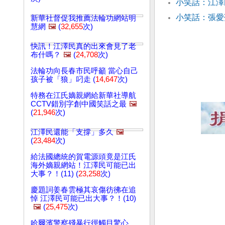
小笑話：江
小笑話：張愛
新華社督促我推薦法輪功網站明
慧網
🖼️
(
32,655
次)
快訊！江澤民真的出來會見了老
布什嗎？
🖼️
(
24,708
次)
法輪功向長春市民呼籲 當心自己
孩子被「狼」叼走 (
14,647
次)
特務在江氏嫡親網給新華社導航
CCTV錯別字創中國笑話之最
🖼️
(
21,946
次)
江澤民還能「支撐」多久
🖼️
(
23,484
次)
給法國總統的賀電源頭竟是江氏
海外嫡親網站！江澤民可能已出
大事？！(11) (
23,258
次)
慶題詞姜春雲極其哀傷彷彿在追
悼 江澤民可能已出大事？！(10)
🖼️
(
25,475
次)
哈爾濱警察殘暴行徑觸目驚心