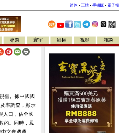
简体
-
正體
-
手機版
-
電子報
專題
寰宇
維權
視頻
雜談
視臺。據中國國
普及率調查，顯示
收視人口，佔全國
可數的。同時，鳳
視中文臺透過