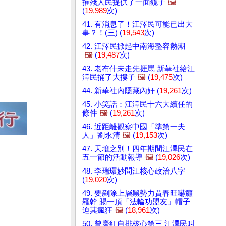
摧殘人民提供了一面鏡子
🖼️
(
19,989
次)
41. 有消息了！江澤民可能已出大
事？！(三) (
19,543
次)
42. 江澤民掀起中南海整容熱潮
🖼️
(
19,487
次)
43. 老布什未走先捱罵 新華社給江
澤民捅了大摟子
🖼️
(
19,475
次)
44. 新華社內隱藏內奸 (
19,261
次)
45. 小笑話：江澤民十六大續任的
條件
🖼️
(
19,261
次)
46. 近距離觀察中國「準第一夫
人」劉永清
🖼️
(
19,153
次)
47. 天壤之別！四年期間江澤民在
五一節的活動報導
🖼️
(
19,026
次)
48. 李瑞環妙問江核心政治八字
(
19,020
次)
49. 要剷除上層黑勢力賈春旺嚇癱
羅幹 賜一頂「法輪功盟友」帽子
迫其瘋狂
🖼️
(
18,961
次)
50. 曾慶紅自排核心第三 江澤民叫