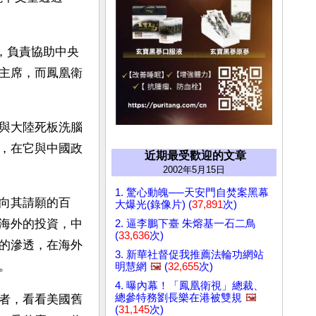
司，負責協助中央
主席，而鳳凰衛
與大陸死板洗腦
，在它與中國政
近期最受歡迎的文章
2002年5月15日
1. 驚心動魄──天安門自焚案黑幕
向其請願的百
大爆光(錄像片) (
37,891
次)
海外的投資，中
2. 逼李鵬下臺 朱熔基一石二鳥
(
33,636
次)
的滲透，在海外
3. 新華社督促我推薦法輪功網站
。
明慧網
🖼️
(
32,655
次)
4. 曝內幕！「鳳凰衛視」總裁、
總參特務劉長樂在港被雙規
🖼️
者，看看美國舊
(
31,145
次)