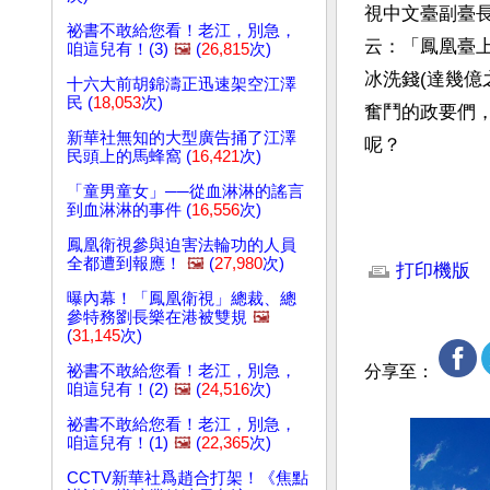
視中文臺副臺
祕書不敢給您看！老江，別急，
云：「鳳凰臺
咱這兒有！(3)
🖼️
(
26,815
次)
冰洗錢(達幾
十六大前胡錦濤正迅速架空江澤
民 (
18,053
次)
奮鬥的政要們
新華社無知的大型廣告捅了江澤
呢？
民頭上的馬蜂窩 (
16,421
次)
「童男童女」──從血淋淋的謠言
到血淋淋的事件 (
16,556
次)
文章網址: http://w
鳳凰衛視參與迫害法輪功的人員
全都遭到報應！
🖼️
(
27,980
次)
打印機版
曝內幕！「鳳凰衛視」總裁、總
參特務劉長樂在港被雙規
🖼️
(
31,145
次)
祕書不敢給您看！老江，別急，
分享至：
咱這兒有！(2)
🖼️
(
24,516
次)
祕書不敢給您看！老江，別急，
咱這兒有！(1)
🖼️
(
22,365
次)
CCTV新華社爲趙合打架！《焦點