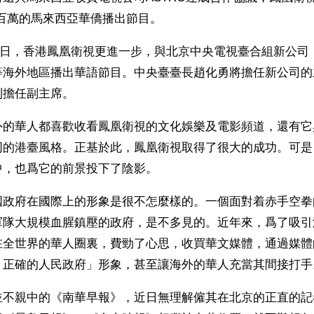
六百萬的馬來西亞華僑播出節目。
1月4日，香港鳳凰衛視更進一步，與北京中央電視臺合組新公
等海外地區播出華語節目。中央臺臺長趙化勇將擔任新公司的
則擔任副主席。
外的華人都喜歡收看鳳凰衛視的文化娛樂及電影頻道，還有它
同的港臺風格。正基於此，鳳凰衛視取得了很大的成功。可是
中，也爲它的前景投下了陰影。
國政府在國際上的形象是很不怎麼樣的。一個面對着赤手空拳
軍隊大規模血腥鎮壓的政府，是不多見的。近年來，爲了吸引
在全世界的華人圈裏，費勁了心思，收買華文媒體，通過媒體
、正確的人民政府」形象，甚至讓海外的華人充當其間接打手
並不親中的《南華早報》，近日無理解僱其在北京的正直的記