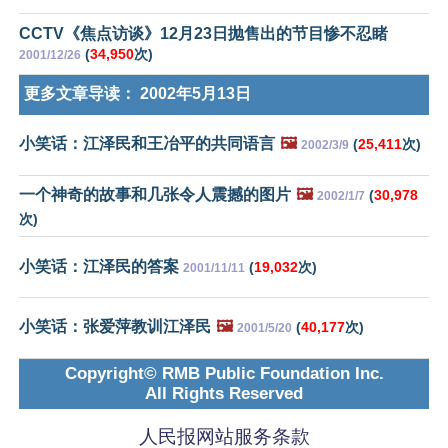
CCTV《焦点访谈》12月23日抛售出的节目惨不忍睹
(
34,950
次)
2001/12/26
更多文章导读：
2002年5月13日
小笑话：江泽民和王冶平的共同语言
🖼️
(
25,411
次)
2002/3/9
一个神奇的故事和几张令人震撼的图片
🖼️
(
30,978
2002/1/7
次)
小笑话：江泽民的答案
(
19,032
次)
2001/11/11
小笑话：张爱萍教训江泽民
🖼️
(
40,177
次)
2001/5/20
Copyright© RMB Public Foundation Inc.
All Rights Reserved
人民报网站服务条款