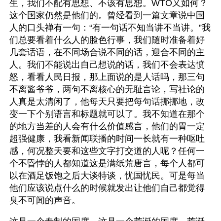
生，我们不配有思想、不该有思想。WTO又如何？
这个国家仍然是他们的。曾经看到一篇文章说中国
人的口头禅有一句：“有一句话不知当讲不当讲。”我
们总要看着什么人的脸色行事，我们随时准备着好
几套话语，在不同场合说不同的话，迎合不同的主
人。我们不能说出自己想说的话，我们不会表达愤
怒，看看人民日报，那上面说的是人话吗，那三句
不离酱爷爷，两句不离核心的无耻言论，写社论的
人真是太清闲了，他每天只要把每句话挪挪地，改
变一下个别语言和标题就可以了。我不知道在那个
的地方当差的人会有什么价值感言，他们的胃一定
超强健康，我看新闻联播的时间一长就有一种呕吐
感，何况整天要和这些文字打交道的人呢？任何一
个不昏悖的人都知道这是满纸荒唐言，每个人都可
以在酒足饭饱之后大谈特谈，忧国忧民。可是每当
他们应该说点什么的时候就发出让他们自己都觉得
臭不可闻的声音。 