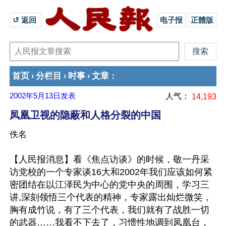
↺ 返回 
电子报
正體版
首页
分栏目
时事
文章
›
›
›
：
2002年5月13日
发表
人气：
14,193
凤凰卫视的隐蔽和人格分裂的中国
佚名
【人民报消息】看《焦点访谈》的时候，敬一丹采
访党校的一个专家谈16大和2002年我们应该如何紧
密团结在以江泽民为中心的党中央的周围，学习三
讲,深刻领悟三个代表的精神，专家露出灿烂微笑，
胸有成竹说，有了三个代表，我们就有了战胜一切
的武器……我看不下去了，习惯性地调到凤凰台，