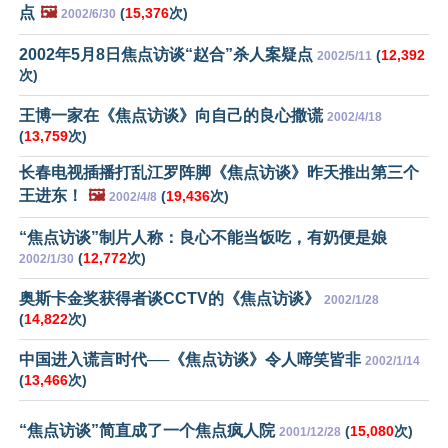
点
🖼️
(
15,376
次)
2002/6/30
2002年5月8日焦点访谈“赵合”杀人案疑点
(
12,392
2002/5/11
次)
王博一家在《焦点访谈》向自己的良心撒谎
2002/4/18
(
13,759
次)
长春电视插播打乱江罗阵脚《焦点访谈》昨天推出第三个
王进东！
🖼️
(
19,436
次)
2002/4/8
“焦点访谈”制片人称：良心不能当饭吃，有奶便是娘
(
12,772
次)
2002/1/30
奥斯卡金奖获得者谈CCTV的《焦点访谈》
2002/1/28
(
14,822
次)
中国进入谎言时代──《焦点访谈》令人啼笑皆非
2002/1/14
(
13,466
次)
“焦点访谈”简直成了一个焦点疯人院
(
15,080
次)
2001/12/28