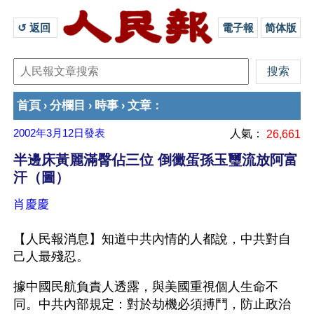
↺ 返回 
電子報
简体版
首頁
分欄目
時事
文章
›
›
›
：
2002年3月12日
發表
人氣：
26,661
半邊床黃麗滿臀佔三位 倒黴蛋孫玉璽流放阿富
汗（圖）
肖慶慶
【人民報消息】知道中共內情的人都說，中共對自
己人最殘忍。
據中國民航負責人透露，與美國重視個人生命不
同。中共內部規定：對於劫機必須搏鬥，防止政治