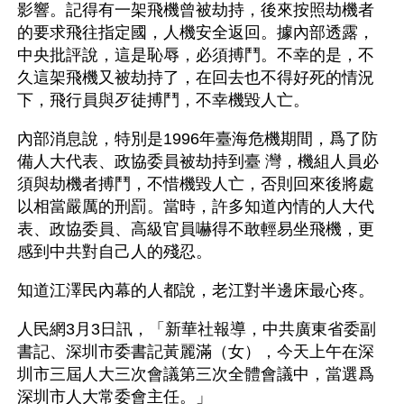
影響。記得有一架飛機曾被劫持，後來按照劫機者
的要求飛往指定國，人機安全返回。據內部透露，
中央批評說，這是恥辱，必須搏鬥。不幸的是，不
久這架飛機又被劫持了，在回去也不得好死的情況
下，飛行員與歹徒搏鬥，不幸機毀人亡。
內部消息說，特別是1996年臺海危機期間，爲了防
備人大代表、政協委員被劫持到臺 灣，機組人員必
須與劫機者搏鬥，不惜機毀人亡，否則回來後將處
以相當嚴厲的刑罰。當時，許多知道內情的人大代
表、政協委員、高級官員嚇得不敢輕易坐飛機，更
感到中共對自己人的殘忍。 
知道江澤民內幕的人都說，老江對半邊床最心疼。
人民網3月3日訊，「新華社報導，中共廣東省委副
書記、深圳市委書記黃麗滿（女），今天上午在深
圳市三屆人大三次會議第三次全體會議中，當選爲
深圳市人大常委會主任。」