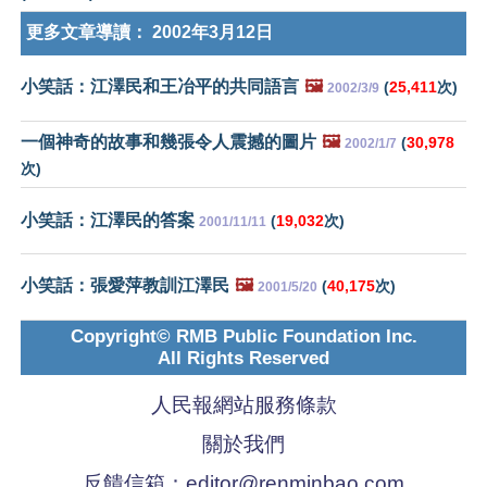
更多文章導讀：
2002年3月12日
小笑話：江澤民和王冶平的共同語言
🖼️
(
25,411
次)
2002/3/9
一個神奇的故事和幾張令人震撼的圖片
🖼️
(
30,978
2002/1/7
次)
小笑話：江澤民的答案
(
19,032
次)
2001/11/11
小笑話：張愛萍教訓江澤民
🖼️
(
40,175
次)
2001/5/20
Copyright© RMB Public Foundation Inc.
All Rights Reserved
人民報網站服務條款
關於我們
反饋信箱：
editor@renminbao.com