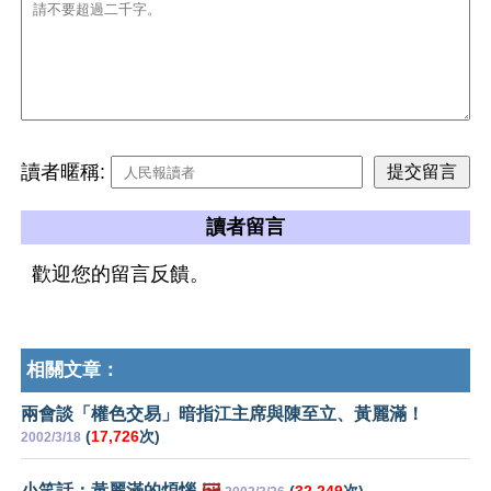
讀者暱稱:
讀者留言
歡迎您的留言反饋。
相關文章：
兩會談「權色交易」暗指江主席與陳至立、黃麗滿！
(
17,726
次)
2002/3/18
小笑話：黃麗滿的煩惱
🖼️
(
32,249
次)