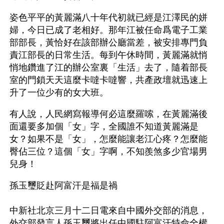
姿色平平的黃麗滿八十年代初就已經是江澤民的姘
婦，今日已成了老相好。那年江被任命爲電子工業
部部長，黃恰好在該部辦公廳當差，被安排專門負
責江部長的日常生活。每到午休時間，黃麗滿就悄
悄地鑽進了江的辦公室裏「生活」去了，隨着部長
室的門鎖天天這麼卡噠卡噠響，共產政壇就迅速上
升了一位少有的女大班。
有人說，人民網寫報導何必這麼羅嗦，在黃麗滿後
面還要多加個「女」字，全國誰不知道黃麗滿是
女？如果不是「女」，怎麼能讓老江心疼？怎麼能
臀佔三位？這個「女」字啊，不知羨煞多少官場男
兒身！
孫玉璽貶赴阿富汗是福是禍
中新社北京三月十二日電來自中國外交部的消息，
外交部發言人孫玉璽將出任中國駐阿富汗特命全權