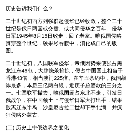
历史告诉我们什么？
二十世纪初西方列强群起侵华已经收敛，整个二十
世纪是俄日两国或交替、或共同侵华之百年。侵华
日军1945年8月15日败走，回了老家。唯俄国侵略
贯穿整个世纪，硕果尽吞腹中，消化成自己的版
图。
二十世纪初，八国联军侵华，帝俄因势乘便强占黑
龙江东46屯，大肆烧杀抢掠，侵占中国国土相当于
香港43倍，相当澳门225倍。在辛丑条约中，俄国敲
诈最多，本息三亿两白银，近庚子总赔款的三分之
一。七国联军撤去，唯俄国霸占东北不走，引发日
俄战争，在中国领土上与侵华日军大打出手，结果
败离辽东半岛，沙皇尼古拉二世却下手北满，并疯
狂侵略外蒙古。
(二) 历史上中俄边界之变化