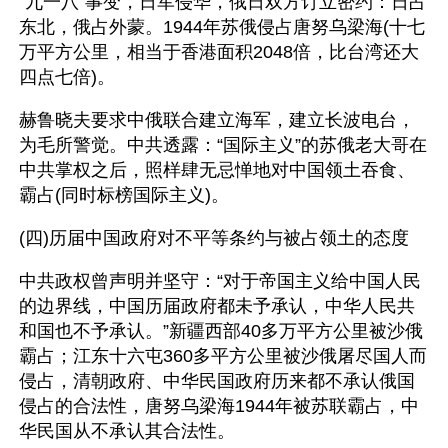
“九一八”事变，日军侵华，俄日双方订立密约：日占
东北，俄占外蒙。1944年苏俄侵占唐努乌梁海(十七
万平方公里，相当于香港面积2048倍，比台湾还大
四点七倍)。
赫鲁晓夫要求中俄联合建立海军，建立长波电台，
为毛所警觉。中共透露：“国际主义”的苏俄老大哥在
中共掌权之后，照样肆无忌惮地对中国领土吞食、
霸占(同时标榜国际主义)。
(四)历届中国政府对不平等条约与被占领土的态度
中共政权曾声明并坚守：“对于帝国主义给中国人民
的边界线，中国历届政府都未予承认，中华人民共
和国也不予承认。”新疆西部40多万平方公里被沙俄
霸占；江东十六屯360多平方公里被沙俄屠尽国人而
侵占，清朝政府、中华民国政府历来都不承认俄国
侵占的合法性，唐努乌梁海1944年被苏联霸占，中
华民国从不承认其合法性。