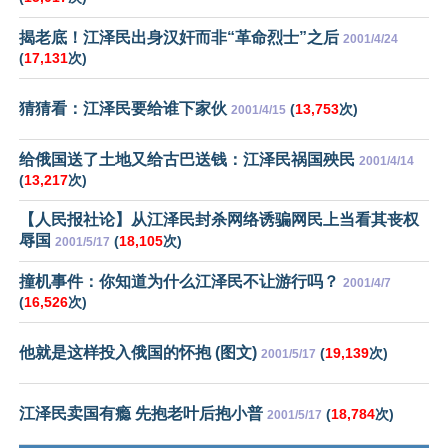
揭老底！江泽民出身汉奸而非“革命烈士”之后
2001/4/24
(
17,131
次)
猜猜看：江泽民要给谁下家伙
(
13,753
次)
2001/4/15
给俄国送了土地又给古巴送钱：江泽民祸国殃民
2001/4/14
(
13,217
次)
【人民报社论】从江泽民封杀网络诱骗网民上当看其丧权
辱国
(
18,105
次)
2001/5/17
撞机事件：你知道为什么江泽民不让游行吗？
2001/4/7
(
16,526
次)
他就是这样投入俄国的怀抱 (图文)
(
19,139
次)
2001/5/17
江泽民卖国有瘾 先抱老叶后抱小普
(
18,784
次)
2001/5/17