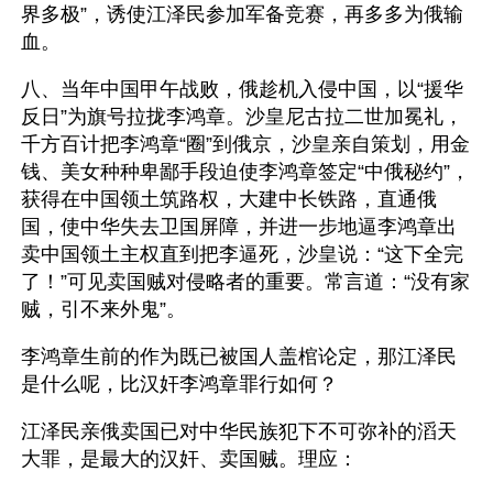
界多极”，诱使江泽民参加军备竞赛，再多多为俄输
血。
八、当年中国甲午战败，俄趁机入侵中国，以“援华
反日”为旗号拉拢李鸿章。沙皇尼古拉二世加冕礼，
千方百计把李鸿章“圈”到俄京，沙皇亲自策划，用金
钱、美女种种卑鄙手段迫使李鸿章签定“中俄秘约”，
获得在中国领土筑路权，大建中长铁路，直通俄
国，使中华失去卫国屏障，并进一步地逼李鸿章出
卖中国领土主权直到把李逼死，沙皇说：“这下全完
了！”可见卖国贼对侵略者的重要。常言道：“没有家
贼，引不来外鬼”。
李鸿章生前的作为既已被国人盖棺论定，那江泽民
是什么呢，比汉奸李鸿章罪行如何？
江泽民亲俄卖国已对中华民族犯下不可弥补的滔天
大罪，是最大的汉奸、卖国贼。理应：