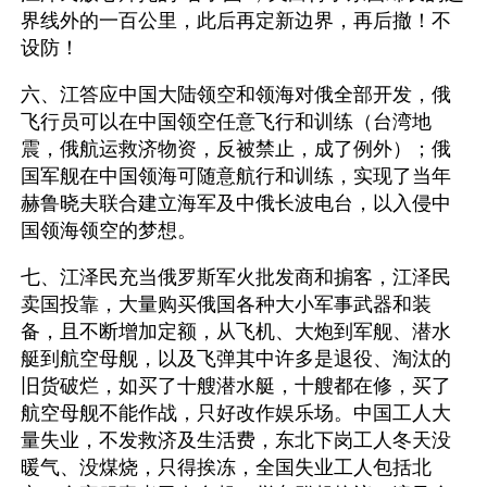
界线外的一百公里，此后再定新边界，再后撤！不
设防！
六、江答应中国大陆领空和领海对俄全部开发，俄
飞行员可以在中国领空任意飞行和训练（台湾地
震，俄航运救济物资，反被禁止，成了例外）；俄
国军舰在中国领海可随意航行和训练，实现了当年
赫鲁晓夫联合建立海军及中俄长波电台，以入侵中
国领海领空的梦想。
七、江泽民充当俄罗斯军火批发商和掮客，江泽民
卖国投靠，大量购买俄国各种大小军事武器和装
备，且不断增加定额，从飞机、大炮到军舰、潜水
艇到航空母舰，以及飞弹其中许多是退役、淘汰的
旧货破烂，如买了十艘潜水艇，十艘都在修，买了
航空母舰不能作战，只好改作娱乐场。中国工人大
量失业，不发救济及生活费，东北下岗工人冬天没
暖气、没煤烧，只得挨冻，全国失业工人包括北