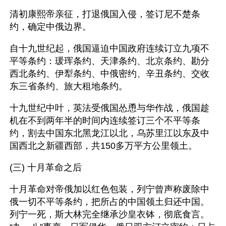
清初康熙帝亲征，打退俄国入侵，签订尼不楚条
约，确定中俄边界。
自十九世纪起，俄国逼迫中国政府连续订立九项不
平等条约：瑗珲条约、天津条约、北京条约、勘分
西北条约、伊犁条约、中俄密约、辛丑条约、交收
东三省条约、旅大租地条约。
十九世纪中叶，英法受俄国怂恿与华作战，俄国趁
机在不到两年半的时间内连续签订三个不平等条
约，割去中国东北黑龙江以北，乌苏里江以东及中
国西北之新疆西部，共150多万平方公里领土。
(三) 十月革命之后
十月革命对帝俄加以红色包装，列宁曾声称废除中
俄一切不平等条约，把所占的中国领土归还中国。
列宁一死，斯大林完全继承沙皇衣钵，彻底食言。