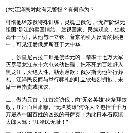
(六)江泽民对此有无警惕？有何作为？
可惜他经苏俄特殊训练，灵魂已俄化，“无产阶级无
祖国”是江的卖国情结。蔑视国家、民族观念，独裁
高于一切，从他与叶立钦、普京的引人反胃的拥抱
中，可见江爱俄罗斯甚于大中华。
一、沙皇尼古拉二世是侵华元凶，亲率十七万大军
灭尽黑龙江东十六屯老幼妇孺，把不死的百姓赶入
黑龙江，灭绝人性。勒索赔款：俄罗斯为他补行葬
礼，江泽民反而与举行葬礼的叶立钦热烈拥抱，未
做一声指责或抗议。 
二、做为元首，江首次访俄，向“无名英雄”碑祭拜致
敬，庄严而且肃穆。“无名英雄”何许人？包括千千万
万屠杀中国百姓的凶残的哥萨克！为此日本石原慎
太郎大骂：“江泽民无耻！”