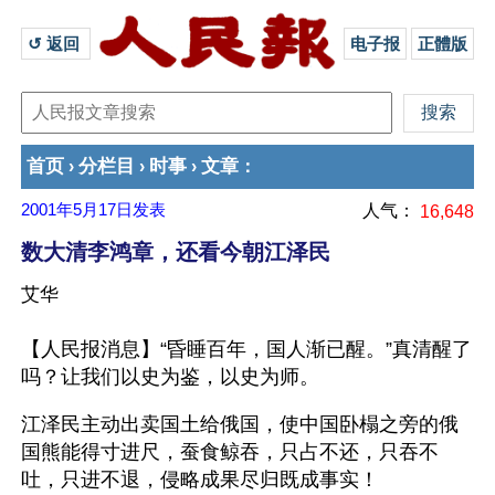
↺ 返回 
电子报
正體版
首页
分栏目
时事
文章
›
›
›
：
2001年5月17日
发表
人气：
16,648
数大清李鸿章，还看今朝江泽民
艾华
【人民报消息】“昏睡百年，国人渐已醒。”真清醒了
吗？让我们以史为鉴，以史为师。
江泽民主动出卖国土给俄国，使中国卧榻之旁的俄
国熊能得寸进尺，蚕食鲸吞，只占不还，只吞不
吐，只进不退，侵略成果尽归既成事实！