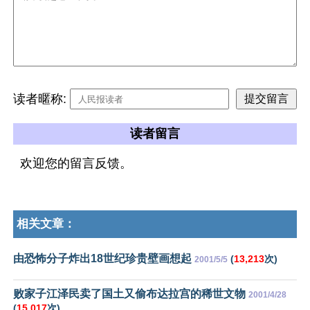
读者暱称:
读者留言
欢迎您的留言反馈。
相关文章：
由恐怖分子炸出18世纪珍贵壁画想起
(
13,213
次)
2001/5/5
败家子江泽民卖了国土又偷布达拉宫的稀世文物
2001/4/28
(
15,017
次)