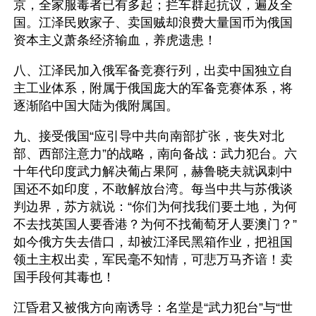
京，全家服毒者已有多起；拦车群起抗议，遍及全
国。江泽民败家子、卖国贼却浪费大量国币为俄国
资本主义萧条经济输血，养虎遗患！
八、江泽民加入俄军备竞赛行列，出卖中国独立自
主工业体系，附属于俄国庞大的军备竞赛体系，将
逐渐陷中国大陆为俄附属国。
九、接受俄国“应引导中共向南部扩张，丧失对北
部、西部注意力”的战略，南向备战：武力犯台。六
十年代印度武力解决葡占果阿，赫鲁晓夫就讽刺中
国还不如印度，不敢解放台湾。每当中共与苏俄谈
判边界，苏方就说：“你们为何找我们要土地，为何
不去找英国人要香港？为何不找葡萄牙人要澳门？”
如今俄方失去借口，却被江泽民黑箱作业，把祖国
领土主权出卖，军民毫不知情，可悲万马齐谙！卖
国手段何其毒也！
江昏君又被俄方向南诱导：名堂是“武力犯台”与“世