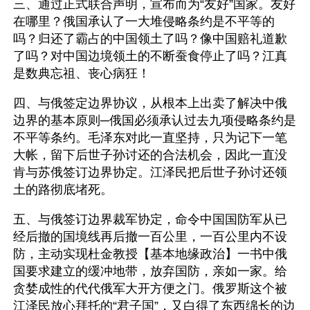
三、通过正式联合声明，宣布而为“友好”国家。友好
在哪里？俄国承认了一大堆侵略条约是不平等的
吗？归还了霸占的中国领土了吗？像中国赔礼道歉
了吗？对中国边境领土的不断蚕食停止了吗？江真
是数典忘祖、丧心病狂！
四、与俄签定边界协议，从根本上出卖了解决中俄
边界的基本原则─俄国必须承认过去九项侵略条约是
不平等条约。毛泽东对此一直坚持，只为记下一笔
大帐，留下后世子孙讨还的合法机会，因此一直没
肯与苏俄签订边界协定。江泽民把后世子孙讨还领
土的路彻底堵死。
五、与俄签订边界裁军协定，命令中国国防军从已
经后撤的国境线再后撤一百公里，一百公里内不设
防，主动实现杜金教授【基本地缘政治】一书中俄
国要求建立的缓冲地带，放弃国防，亲如一家。给
贪婪成性的代代俄军大开方便之门。俄罗斯这个被
江泽民放心拜托的“君子国”，又白得了东西绵长的边