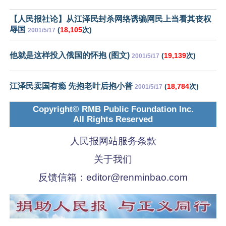
【人民报社论】从江泽民封杀网络诱骗网民上当看其丧权
辱国
(
18,105
次)
2001/5/17
他就是这样投入俄国的怀抱 (图文)
(
19,139
次)
2001/5/17
江泽民卖国有瘾 先抱老叶后抱小普
(
18,784
次)
2001/5/17
Copyright© RMB Public Foundation Inc.
All Rights Reserved
人民报网站服务条款
关于我们
反馈信箱：
editor@renminbao.com