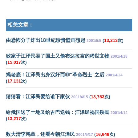
相关文章：
由恐怖分子炸出18世纪珍贵壁画想起
(
13,213
次)
2001/5/5
败家子江泽民卖了国土又偷布达拉宫的稀世文物
2001/4/28
(
15,017
次)
揭老底！江泽民出身汉奸而非“革命烈士”之后
2001/4/24
(
17,131
次)
猜猜看：江泽民要给谁下家伙
(
13,753
次)
2001/4/15
给俄国送了土地又给古巴送钱：江泽民祸国殃民
2001/4/14
(
13,217
次)
数大清李鸿章，还看今朝江泽民
(
16,648
次)
2001/5/17