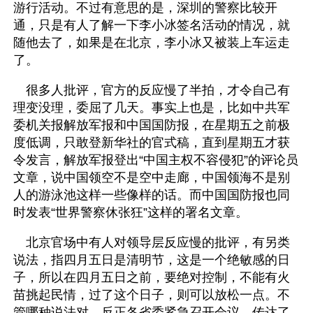
游行活动。不过有意思的是，深圳的警察比较开
通，只是有人了解一下李小冰签名活动的情况，就
随他去了，如果是在北京，李小冰又被装上车运走
了。
　很多人批评，官方的反应慢了半拍，才令自己有
理变没理，委屈了几天。事实上也是，比如中共军
委机关报解放军报和中国国防报，在星期五之前极
度低调，只敢登新华社的官式稿，直到星期五才获
令发言，解放军报登出“中国主权不容侵犯”的评论员
文章，说中国领空不是空中走廊，中国领海不是别
人的游泳池这样一些像样的话。而中国国防报也同
时发表“世界警察休张狂”这样的署名文章。
　北京官场中有人对领导层反应慢的批评，有另类
说法，指四月五日是清明节，这是一个绝敏感的日
子，所以在四月五日之前，要绝对控制，不能有火
苗挑起民情，过了这个日子，则可以放松一点。不
管哪种说法对，反正各省委紧急召开会议，传达了