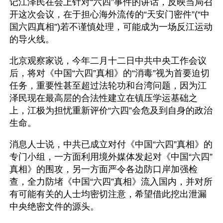
记江泽民在会上针对“六四”事件的讲话，反映当局召
开这次会议，在于担心海外流传的“天安门密件”(“中
国六四真相”)若不谨慎处理，可能成为一场反江运动
的导火线。
北京观察家说，今年二月十二日中共中央工作会议
后，将对《中国“六四”真相》的“消毒”视为首要迫切
任务，重要性甚至超过法轮功和台湾问题，因为江
泽民现在最高层的合法性建立在镇压学运基础之
上，江极为担忧重新评价“六四”会危及到自身的政治
生命。
消息人士说，中共已成立对付《中国“六四”真相》的
专门小组，一方面利用境外媒体发起对《中国“六四”
真相》的围攻，另一方面严令各边防口岸加强检
查，全力防堵《中国“六四”真相》流入国内，并对所
有可能有关的人士均密切注意，希望借此挖出泄漏
中央绝密文件的源头。