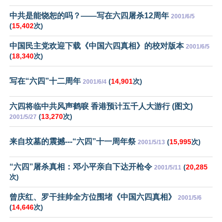
中共是能饶恕的吗？——写在六四屠杀12周年
2001/6/5
(
15,402
次)
中国民主党欢迎下载《中国六四真相》的校对版本
2001/6/5
(
18,340
次)
写在“六四”十二周年
(
14,901
次)
2001/6/4
六四将临中共风声鹤唳 香港预计五千人大游行 (图文)
(
13,270
次)
2001/5/27
来自坟墓的震撼---“六四”十一周年祭
(
15,995
次)
2001/5/13
“六四”屠杀真相：邓小平亲自下达开枪令
(
20,285
2001/5/11
次)
曾庆红、罗干挂帅全方位围堵《中国六四真相》
2001/5/6
(
14,646
次)