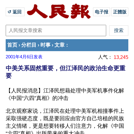
↺ 返回 
电子报
正體版
首页
分栏目
时事
文章
›
›
›
：
2001年4月6日
发表
人气：
13,245
中美关系固然重要，但江泽民的政治生命更重
要
【人民报消息】江泽民想藉处理中美军机事件化解
《中国“六四”真相》的冲击
北京观察家说，江泽民在处理中美军机相撞事件上
采取强硬态度，既是要回应由官方自己培植的民族
主义情绪，更是想要转移人们注意力，化解《中国
“六四”真相》出版带来的重大冲击。