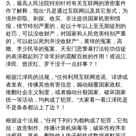
久，最高人民法院特别针对有关互联网的泄密案件
作了解释，指出“凡是通过互联网以及其它形式，为
境外窃取、刺探、收买、非法提供国家机密和情
报，情节特别严重的，处以十年以上至无期徒刑的
处罚，可以没收财产，对国家和人民危害特别严重
的，可以处以死刑并没收财产”，黄琦的冤案，高
瞻、李少民等的冤案、天安门恶警暴打法轮功信徒
的表演都起到了非常好的震醒百姓的作用！谁说江
泽民、曾庆红、罗干没干一点好事？！
根据江泽民的法规，“任何利用互联网造谣、诽谤或
者发表、传播其他有害信息，煽动颠覆国家政权、
推翻社会主义制度，或者煽动分裂国家、破坏国家
统一等活动，均构成了犯罪。”大家看一看江泽民是
不是条条都沾上了边？！
根据这个法规，“任何下列行为都构成了犯罪，它包
括：故意制作、传播计算机病毒等，破坏性程序非
法截获、篡改、删除他人电子邮件或数据资料等活