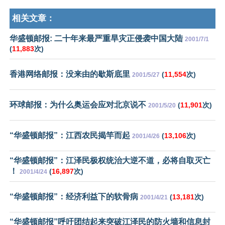
相关文章：
华盛顿邮报: 二十年来最严重旱灾正侵袭中国大陆
2001/7/1
(
11,883
次)
香港网络邮报：没来由的歇斯底里
(
11,554
次)
2001/5/27
环球邮报：为什么奥运会应对北京说不
(
11,901
次)
2001/5/20
“华盛顿邮报”：江西农民揭竿而起
(
13,106
次)
2001/4/26
“华盛顿邮报”：江泽民极权统治大逆不道，必将自取灭亡
！
(
16,897
次)
2001/4/24
“华盛顿邮报”：经济利益下的软骨病
(
13,181
次)
2001/4/21
“华盛顿邮报”呼吁团结起来突破江泽民的防火墙和信息封