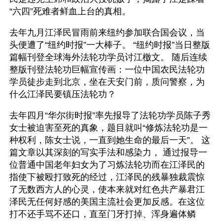
“六四”死难者鲜血上台的真相。
去年九月江泽民冒雨前来纽约参加联合国会议，当
头便遭了“纽约时报”一大棒子。 “纽约时报”当日整版
篇幅刊登全球海外法轮功学员讨江檄文。 随后连续
整版刊登法轮功巨幅宣传画：一位中国农民法轮功
学员徒步走到北京，坐在天安门前，质问警察，为
什么江泽民要镇压法轮功？
去年四月“华尔街时报”率先报导了法轮功学员陈子秀
女士被迫害至死的真象，题目就叫“修炼法轮功是一
种权利，陈女士说，一直到她生命的最后一天”。 这
篇文章以其深刻的写实手法和感染力， 通过报导一
位普通中国老年妇女为了习炼法轮功而在江泽民的
指使下被殴打致死的经过，江泽民的残暴独裁震惊
了无数西方人的心灵，使本来就对红色共产暴君江
泽民无任何好感的美国主流社会更加反感。在这位
打不还手骂不还口，直至门牙打掉、浑身遍体鳞