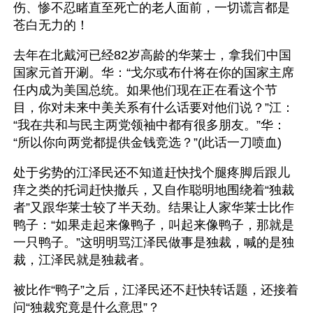
伤、惨不忍睹直至死亡的老人面前，一切谎言都是
苍白无力的！
去年在北戴河已经82岁高龄的华莱士，拿我们中国
国家元首开涮。华：“戈尔或布什将在你的国家主席
任内成为美国总统。如果他们现在正在看这个节
目，你对未来中美关系有什么话要对他们说？”江：
“我在共和与民主两党领袖中都有很多朋友。”华：
“所以你向两党都提供金钱竞选？”(此话一刀喷血)
处于劣势的江泽民还不知道赶快找个腿疼脚后跟儿
痒之类的托词赶快撤兵，又自作聪明地围绕着“独裁
者”又跟华莱士较了半天劲。结果让人家华莱士比作
鸭子：“如果走起来像鸭子，叫起来像鸭子，那就是
一只鸭子。”这明明骂江泽民做事是独裁，喊的是独
裁，江泽民就是独裁者。
被比作“鸭子”之后，江泽民还不赶快转话题，还接着
问“独裁究竟是什么意思”？