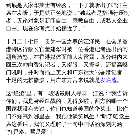
到底是人家华莱士有经验，一下子就听出了咱江主
席在发嗲，于是就正色地说，“独裁者是指强行压制
者，无论对象是新闻自由、宗教自由，或私人企业
自由。现在你有点开始接近了。” 
十月二十七日，贵为一国之尊的江泽民，在会见香
港特区行政长官董建华时被一位香港记者提出的问
题所激怒，在香港媒体面前大发雷霆，四分钟内来
回三次冲向香港记者，又瞪眼、又握拳、还提高嗓
门吼叫，并时而插上英文和广东话大骂香港记者，
十足的无赖撒泼，用广东方言来说就是
发烂渣
。
这“烂渣”里，有一段话最耐人寻味，江说：“我告诉
你们，我是身经白战的，见得多啦，西方的哪一个
国家我没有去过，你们也知道美国的华莱士，比你
们不知高到哪里去，我跟他谈笑风生！”听了咱党主
席这番话，我们又理解了一句中国话的深刻内涵：
“打是疼、骂是爱”！