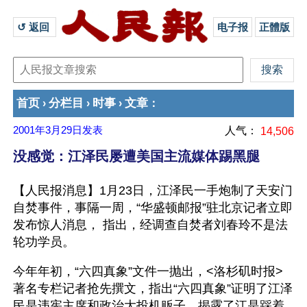
↺ 返回 
电子报
正體版
首页
分栏目
时事
文章
›
›
›
：
2001年3月29日
发表
人气：
14,506
没感觉：江泽民屡遭美国主流媒体踢黑腿
【人民报消息】1月23日，江泽民一手炮制了天安门
自焚事件，事隔一周，“华盛顿邮报”驻北京记者立即
发布惊人消息， 指出，经调查自焚者刘春玲不是法
轮功学员。
今年年初，“六四真象”文件一抛出，<洛杉矶时报>
著名专栏记者抢先撰文，指出“六四真象”证明了江泽
民是违宪主席和政治大投机贩子，揭露了江是踩着