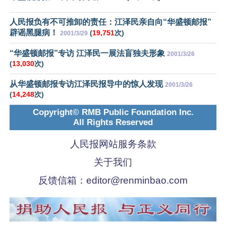
人民报负有不可推卸的责任：江泽民亲自向“华盛顿邮报”
辟谣黑腿病！
(
19,751
次)
2001/3/29
“华盛顿邮报”专访 江泽民一展法盲独夫形象
2001/3/26
(
13,030
次)
从华盛顿邮报专访江泽民报导中的惊人发现
2001/3/26
(
14,248
次)
Copyright© RMB Public Foundation Inc.
All Rights Reserved
人民报网站服务条款
关于我们
反馈信箱：
editor@renminbao.com