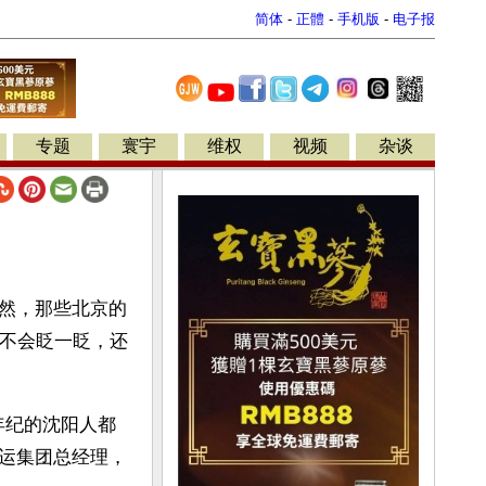
简体
-
正體
-
手机版
-
电子报
专题
寰宇
维权
视频
杂谈
然，那些北京的
都不会眨一眨，还
年纪的沈阳人都
运集团总经理，