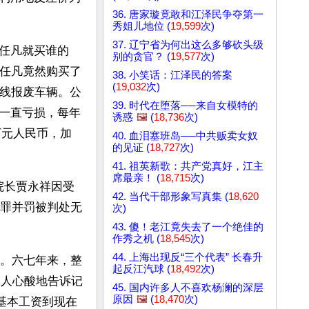
36. 唐家璇竟敢和江泽民争夺第一
秀姐儿地位 (
19,599
次)
37. 辽宁省为何出这么多够砍头级
任凡就买谁的
别的贪官？ (
19,577
次)
夏任凡竟然购买了
38. 小笑话：江泽民的答案
(
19,032
次)
运线报废车辆。公
39. 时代在堕落──来自女模特的
一直亏损，每年
诱惑
🖼️
(
18,736
次)
万元人民币，加
40. 血泪塞班岛──中共贩卖女奴
的见证 (
18,727
次)
41. 祖英新歌：共产党真好，江主
席最亲！ (
18,715
次)
院长贾永祥因受
42. 当代干部形象写真集 (
18,620
罪并罚被判处无
次)
43. 傻！老江竟失去了一个绝佳的
作秀之机 (
18,545
次)
44. 上海出现反“三个代表” 长春升
。六七年来，整
起反江汽球 (
18,492
次)
工人心酸地告诉记
45. 国内许多人不喜欢杨澜的深层
原因
🖼️
(
18,470
次)
，基本工资到现在