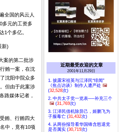
遍全国的风云人
0多元的工资多
1个多亿。 
新)
败大案的第二批涉
近期最受欢迎的文章
行贿一案，在沈
2001年11月29日
了沈阳中院众多
1. 披露宋祖英与江泽民“绯闻”
《焦点访谈》制作人遭严处
🖼️
。但由于此案涉
(
32,528
次)
各路媒体记者，
2. 中共太子党一览表──补充三个
🖼️
(
31,769
次)
3. 江泽民借机除异己，姬鹏飞为
子服毒亡 (
31,432
次)
、受贿、行贿四大
4. 从两份报导看华国锋含怒退党
名中，竟有10项
是否属实 (
30,719
次)