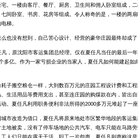
豪宅。一楼由客厅、餐厅、厨房、卫生间和佣人卧室组成，二
、七间卧室、书房、花房等组成。令人称奇的是，一楼的两扇
电梯。 
怎么也没有想到，自己苦心设计、经营的豪华庄园最终却成了
夏任凡，原沈阳市客运集团总经理。仅在夏任凡当任的最后一
1个多亿。作为一家亏损企业的当家人，夏任凡如何能建起如
像耗子搬空粮仓一样，大到数百万元的庄园工程设计费和工程
品、生活用品等费用支出，甚至连庄园的购煤款在内，皆出自
动。夏任凡利用职务便利非法所得的2000多万元堆起了一
阳城市改造为借口，夏任凡将原来地处市区繁华地段的客运集
片土地被卖，没有了停车场地的公共汽车、电车只能在马路旁
，工人们只能在露天干活。职工一片怨声，夏任凡则声称这是