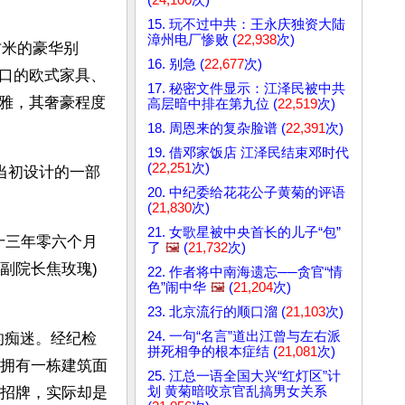
15. 玩不过中共：王永庆独资大陆
漳州电厂惨败 (
22,938
次)
方米的豪华别
16. 别急 (
22,677
次)
口的欧式家具、
17. 秘密文件显示：江泽民被中共
雅，其奢豪程度
高层暗中排在第九位 (
22,519
次)
18. 周恩来的复杂脸谱 (
22,391
次)
19. 借邓家饭店 江泽民结束邓时代
(
22,251
次)
当初设计的一部
20. 中纪委给花花公子黄菊的评语
(
21,830
次)
21. 女歌星被中央首长的儿子“包”
十三年零六个月
了
🖼️
(
21,732
次)
副院长焦玫瑰)
22. 作者将中南海遗忘──贪官“情
色”闹中华
🖼️
(
21,204
次)
23. 北京流行的顺口溜 (
21,103
次)
24. 一句“名言”道出江曾与左右派
拼死相争的根本症结 (
21,081
次)
拥有一栋建筑面
25. 江总一语全国大兴“红灯区”计
划 黄菊暗咬京官乱搞男女关系
的招牌，实际却是