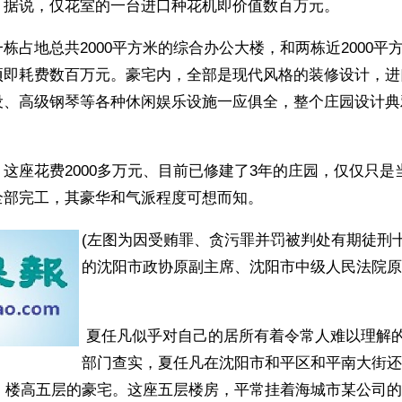
。据说，仅花室的一台进口种花机即价值数百万元。 
栋占地总共2000平方米的综合办公大楼，和两栋近2000平
项即耗费数百万元。豪宅内，全部是现代风格的装修设计，进
设、高级钢琴等各种休闲娱乐设施一应俱全，整个庄园设计典
这座花费2000多万元、目前已修建了3年的庄园，仅仅只是
全部完工，其豪华和气派程度可想而知。
(左图为因受贿罪、贪污罪并罚被判处有期徒刑
的沈阳市政协原副主席、沈阳市中级人民法院原
 夏任凡似乎对自己的居所有着令常人难以理解的痴迷。经纪检
部门查实，夏任凡在沈阳市和平区和平南大街还
米、楼高五层的豪宅。这座五层楼房，平常挂着海城市某公司