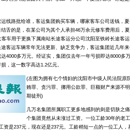
营运线路批给谁，客运集团购买车辆，哪家客车公司送钱，夏
目结舌的是，在某公司为其个人承担46万余元修车费用后，
旧大客车用于更换下属南站长途客运分公司沈阳至铁岭长途客
长途客运车辆常年无法更新、缺乏竞争力，客运集团近几年来
达4000多万元。经证实，集团仅去年一年亏损即达8000多
损，这一数字高达1.2亿元。 
(左图为拥有七个情妇的沈阳市中级人民法院原
贿罪、贪污罪、挪用公款罪、巨额财产来源不明
期徒刑)
几万名集团所属职工更多地感到的则是切肤之痛
个集团竟然从未涨过工资。一位工龄30年的老
工资是237元，现在还是237元。工龄稍短一点的一位工人