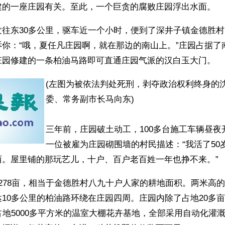
建的一座庄园有关。至此，一个巨贪的腐败庄园浮出水面。 
发往东30多公里，驱车近一个小时，便到了深井子镇金德胜
诉你：“哦，夏任凡庄园啊，就在那边的南山上。”庄园占据了
庄园修建的一条柏油马路即可直通庄园气派的汉白玉大门。
(左图为被依法判处死刑，剥夺政治权利终身的
委、常务副市长马向东)
三年前，庄园破土动工，100多台施工车辆昼夜
一位被雇为庄园砌围墙的村民描述：“我活了50
西。屋里铺的那玩艺儿，十户、百户老百姓一年也挣不来。”
278亩，相当于金德胜村八九十户人家的耕地面积。两米高
10多公里的柏油路环绕在庄园四周。庄园内除了占地20多
占地5000多平方米的温室大棚花卉基地，全部采用自动化灌