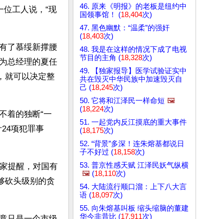
46. 原来《明报》的老板是纽约中
一位工人说，“现
国领事馆！ (
18,404
次)
47. 黑色幽默：“温柔”的强奸
(
18,403
次)
有了慕绥新撑腰
48. 我是在这样的情况下成了电视
节目的主角 (
18,328
次)
为总经理的夏任
49. 【独家报导】医学试验证实中
，就可以决定整
共在毁灭中华民族中加速毁灭自
己 (
18,245
次)
50. 它将和江泽民一样命短
🖼️
(
18,224
次)
不着的独断“一
51. 一起党内反江摸底的重大事件
24项犯罪事
(
18,175
次)
52. “背景”多深！连朱熔基都说日
子不好过 (
18,158
次)
53. 普京性感天赋 江泽民妖气纵横
专家提醒，对国有
🖼️
(
18,110
次)
够砍头级别的贪
54. 大陆流行顺口溜：上下八大言
语 (
18,097
次)
55. 向朱熔基叫板 缩头缩脑的董建
华今非昔比 (
17,911
次)
竟只是一个市级