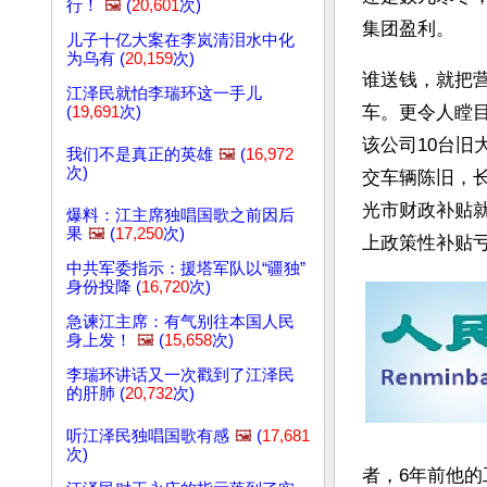
行！
🖼️
(
20,601
次)
集团盈利。 
儿子十亿大案在李岚清泪水中化
为乌有 (
20,159
次)
谁送钱，就把
江泽民就怕李瑞环这一手儿
车。更令人瞠
(
19,691
次)
该公司10台
我们不是真正的英雄
🖼️
(
16,972
次)
交车辆陈旧，
光市财政补贴就
爆料：江主席独唱国歌之前因后
果
🖼️
(
17,250
次)
上政策性补贴亏
中共军委指示：援塔军队以“疆独”
身份投降 (
16,720
次)
急谏江主席：有气别往本国人民
身上发！
🖼️
(
15,658
次)
李瑞环讲话又一次戳到了江泽民
的肝肺 (
20,732
次)
听江泽民独唱国歌有感
🖼️
(
17,681
次)
者，6年前他的