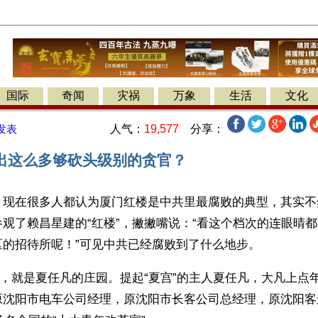
国际
奇闻
灾祸
万象
生活
文化
人气：
19,577
分享：
发表
出这么多够砍头级别的贪官？
】现在很多人都认为厦门红楼是中共里最腐败的典型，其实不
观了赖昌星建的“红楼”，撇撇嘴说：“看这个档次的连眼晴
区的招待所呢！”可见中共已经腐败到了什么地步。
”，就是夏任凡的庄园。提起“夏宫”的主人夏任凡，大凡上点
原沈阳市电车公司经理，原沈阳市长客公司总经理，原沈阳客