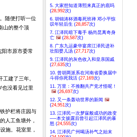
5. 大家想知道薄熙来真正的底吗
(
28,992
次)
村。随便打听一位
6. 胡锦涛杯酒毒死班禅 邓小平惊
叹年轻后生 (
28,857
次)
南山的整个顶
7. 江泽民暗下毒手 杨尚昆离奇身
亡
🖼️
(
28,587
次)
8. 广东九运豪华宴席江泽民进补
沈阳市原市委常
壮阳婴儿汤 (
27,717
次)
9. 江泽民的灰色收入和皇亲国戚
(
27,635
次)
10. 曾胡两派系在河南省委换届中
斗得你死我活 (
27,169
次)
开工建了三年。
11. 万里：不推翻共产党才怪呢！
岁也没看见过里
🖼️
(
26,697
次)
12. 又一条轰动世界的新闻
🖼️
(
24,951
次)
的铁护栏将庄园与
13. 江泽民一次梦寐般成功的政变
──本文披露后曾引起江泽民的暴
亩的人工鱼塘外，
怒 (
24,555
次)
溉设施。花室里，
14. 江泽民广州喝汤补气之始末
(
24,100
次)