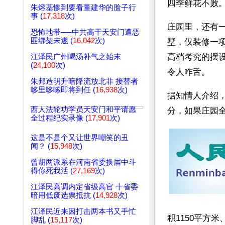
四季鲜花不败
朱熔基惨到要看董建华的脸子行
事 (
17,318
次)
庄园里，还有一
恐怖地带──中共高干天安门遭恶
匪绑架未遂 (
16,042
次)
墅，仅装修一
高档考究的摆
江泽民广州喝汤补气之始末
(
24,100
次)
令人咋舌。 
朱邦造明升暗降流放北非 接替者
哆里哆嗦即将到任 (
16,938
次)
据知情人介绍，
西人法轮功学员天安门和平请愿
分，如果庄园
全过程纪实录像 (
17,901
次)
这是不是个又让世界嘲笑的丑
闻？ (
15,948
次)
曾胡两派系在河南省委换届中斗
得你死我活 (
27,169
次)
江泽民高调内定省级高官 十省委
暗用低废选票抵抗 (
14,928
次)
江泽民近来因打击两本书又手忙
积1150平方
脚乱 (
15,117
次)