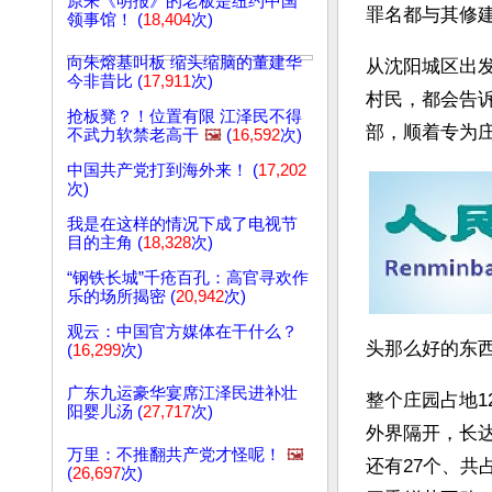
原来《明报》的老板是纽约中国
罪名都与其修
领事馆！ (
18,404
次)
向朱熔基叫板 缩头缩脑的董建华
从沈阳城区出
今非昔比 (
17,911
次)
村民，都会告
抢板凳？！位置有限 江泽民不得
部，顺着专为
不武力软禁老高干
🖼️
(
16,592
次)
中国共产党打到海外来！ (
17,202
次)
我是在这样的情况下成了电视节
目的主角 (
18,328
次)
“钢铁长城”千疮百孔：高官寻欢作
乐的场所揭密 (
20,942
次)
观云：中国官方媒体在干什么？
头那么好的东
(
16,299
次)
广东九运豪华宴席江泽民进补壮
整个庄园占地1
阳婴儿汤 (
27,717
次)
外界隔开，长达
万里：不推翻共产党才怪呢！
🖼️
还有27个、共
(
26,697
次)