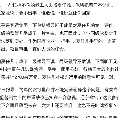
元。一些按捺不住的老工人去找夏任凡，保镖把着门不让见。
大家敢说，要不出事，谁敢说，谁说就让你回家。
几乎是客运集团上下包括领导班子成员对夏任凡的第一评价。
上级的监管几乎成了一片空白。也正因此，企业同级党委对作
无法落到实处。作为国有企业“一把手”，夏任凡手里的一支笔
支出、项目审批一直到人员的任命。 
的夏任凡，成了上级领导不说、同级领导不敢说、下面职工见
关指控夏任凡涉嫌贪污、受贿、挪用公款、行贿四大罪名共计
额共计2700余万元。夏任凡对权力运用的随意性可见一斑。
30日报导，简单的贪欲显然并不能完全诠释这个问题。有关
”在监督制约上的严重缺位已实在不容忽视。辽宁省出了这么多
没下台而且薄熙来在十六大上还要荣升，这岂不是咄咄怪事？
断专行和政府对他在监督制约上的严重缺位，使我们想到夏毕