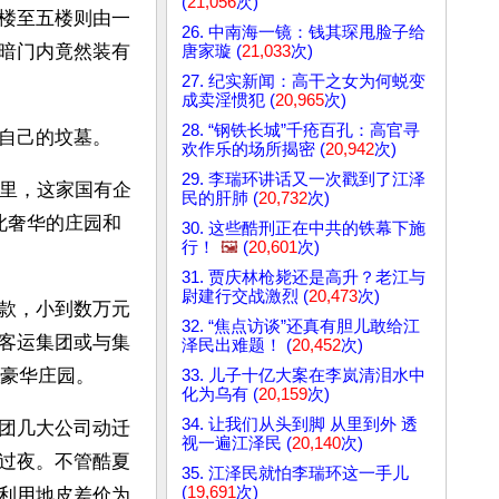
(
21,056
次)
楼至五楼则由一
26. 中南海一镜：钱其琛甩脸子给
暗门内竟然装有
唐家璇 (
21,033
次)
27. 纪实新闻：高干之女为何蜕变
成卖淫惯犯 (
20,965
次)
28. “钢铁长城”千疮百孔：高官寻
自己的坟墓。 
欢作乐的场所揭密 (
20,942
次)
29. 李瑞环讲话又一次戳到了江泽
年里，这家国有企
民的肝肺 (
20,732
次)
此奢华的庄园和
30. 这些酷刑正在中共的铁幕下施
行！
🖼️
(
20,601
次)
31. 贾庆林枪毙还是高升？老江与
尉建行交战激烈 (
20,473
次)
款，小到数万元
32. “焦点访谈”还真有胆儿敢给江
客运集团或与集
泽民出难题！ (
20,452
次)
座豪华庄园。
33. 儿子十亿大案在李岚清泪水中
化为乌有 (
20,159
次)
34. 让我们从头到脚 从里到外 透
团几大公司动迁
视一遍江泽民 (
20,140
次)
过夜。不管酷夏
35. 江泽民就怕李瑞环这一手儿
(
19,691
次)
利用地皮差价为