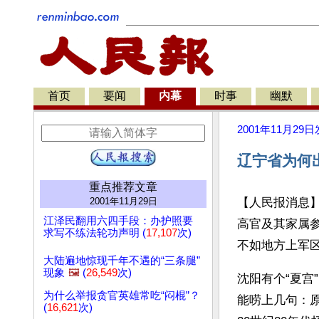
首页
要闻
内幕
时事
幽默
2001年11月29日
辽宁省为何
重点推荐文章
2001年11月29日
【人民报消息
江泽民翻用六四手段：办护照要
高官及其家属参
求写不练法轮功声明 (
17,107
次)
不如地方上军
大陆遍地惊现千年不遇的“三条腿”
现象
🖼️
(
26,549
次)
沈阳有个“夏宫
为什么举报贪官英雄常吃“闷棍”？
能唠上几句：
(
16,621
次)