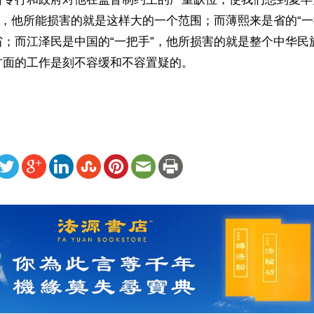
”，他所能损害的就是这样大的一个范围；而薄熙来是省的“一
省；而江泽民是中国的“一把手”，他所损害的就是整个中华民
方面的工作是刻不容缓和不容置疑的。
ww.renminbao.com/rmb/articles/2001/11/30/17410.html