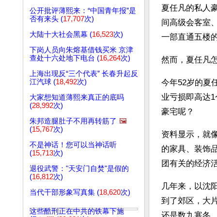
夏任凡的私人
公开批评薄熙来：“中国青年报”是
否有来头 (
17,707
次)
间高级会客室
大陆十大社会黑幕 (
16,523
次)
一部直通五楼的
下岗人员向朱熔基借钱买米 京津
查处十六处地下电台 (
16,264
次)
然而，夏任凡
上海出现反“三个代表” 长春升起反
江汽球 (
18,492
次)
今年52岁的
业亏损即高达
大家想知道薄熙来真正的底吗
(
28,992
次)
豪宅呢？ 
朱邦造腿肚子不用再转筋了
🖼️
(
15,767
次)
资料显示，就
不是神话！您可以当神话听
的家具、装饰
(
15,713
次)
团有关的经济活
退役武警："天安门自焚"是假的
(
16,812
次)
几年来，以沈
当代干部形象写真集 (
18,620
次)
到了郊区，大
这些酷刑正在中共的铁幕下施
还是数九寒冬