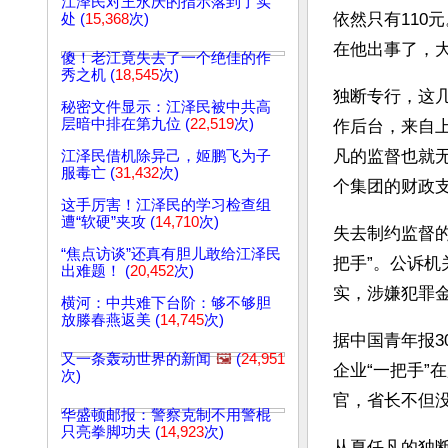
江泽民对王永庆的指示落到了实
依然只有110
处 (
15,368
次)
在他出事了，
傻！老江竟失去了一个绝佳的作
秀之机 (
18,545
次)
独断专行，这
秘密文件显示：江泽民被中共高
层暗中排在第九位 (
22,519
次)
作后台，来自
凡的监督也就
江泽民借机除异己，姬鹏飞为子
服毒亡 (
31,432
次)
个集团的财政
这手厉害！江泽民的学习检查组
遭“软硬”夹攻 (
14,710
次)
失去制约监督
“焦点访谈”还真有胆儿敢给江泽民
把手”。公诉机
出难题！ (
20,452
次)
实，涉嫌犯罪金
横河：中共难下台阶：够不够胆
放滕春燕返美 (
14,745
次)
据中国青年报
又一条轰动世界的新闻
🖼️
(
24,951
企业“一把手
次)
官，省长不但
华盛顿邮报：警察克制不用警棍
只亮拳脚功夫 (
14,923
次)
从夏任凡的独