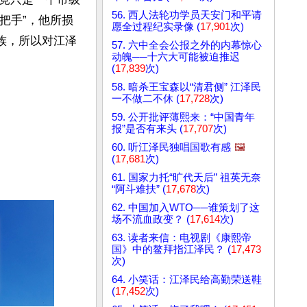
56. 西人法轮功学员天安门和平请
把手”，他所损
愿全过程纪实录像 (
17,901
次)
族，所以对江泽
57. 六中全会公报之外的内幕惊心
动魄──十六大可能被迫推迟
(
17,839
次)
58. 暗杀王宝森以“清君侧” 江泽民
一不做二不休 (
17,728
次)
59. 公开批评薄熙来：“中国青年
报”是否有来头 (
17,707
次)
60. 听江泽民独唱国歌有感
🖼️
(
17,681
次)
61. 国家力托“旷代天后” 祖英无奈
“阿斗难扶” (
17,678
次)
62. 中国加入WTO──谁策划了这
场不流血政变？ (
17,614
次)
63. 读者来信：电视剧《康熙帝
国》中的鳌拜指江泽民？ (
17,473
次)
64. 小笑话：江泽民给高勤荣送鞋
(
17,452
次)