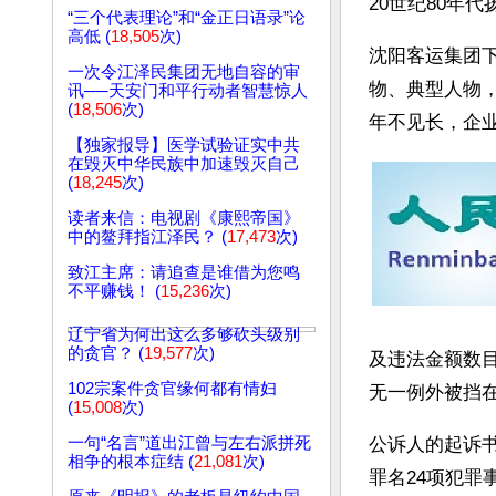
20世纪80年
“三个代表理论”和“金正日语录”论
高低 (
18,505
次)
沈阳客运集团
一次令江泽民集团无地自容的审
物、典型人物，
讯──天安门和平行动者智慧惊人
(
18,506
次)
年不见长，企
【独家报导】医学试验证实中共
在毁灭中华民族中加速毁灭自己
(
18,245
次)
读者来信：电视剧《康熙帝国》
中的鳌拜指江泽民？ (
17,473
次)
致江主席：请追查是谁借为您鸣
不平赚钱！ (
15,236
次)
辽宁省为何出这么多够砍头级别
的贪官？ (
19,577
次)
及违法金额数
102宗案件贪官缘何都有情妇
无一例外被挡
(
15,008
次)
一句“名言”道出江曾与左右派拼死
公诉人的起诉
相争的根本症结 (
21,081
次)
罪名24项犯罪