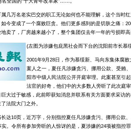
代扬名全国的“十大青年改革家”……。
下属几万名老实巴交的职工无论如何也不能理解，这个当时红
如今变成了一个腐败巨贪。他们更多感到的是切肤之痛：20
业地卖了，厂房越来越小了，整个集团仅去年一年的亏损即高达
(左图为涉嫌包庇黑社会而下台的沈阳前市长慕绥
2001年9月28日，作为慕绥新、马向东集体腐
案人之一，夏任凡涉嫌贪污、挪用公款、受贿、
阳市中级人民法院公开开庭审理。此案甚至引起
法官的好奇，他们中的大多数人旁听了此次庭审
目巨大过于敏感，此前即获知消息并联系有关方面要求采访的
在了法院大门之外。
书长达10页，近万字，分别指控夏任凡涉嫌贪污、挪用公款
事实。令所有参加旁听的人惊讶的是，夏涉嫌的24项被指控罪