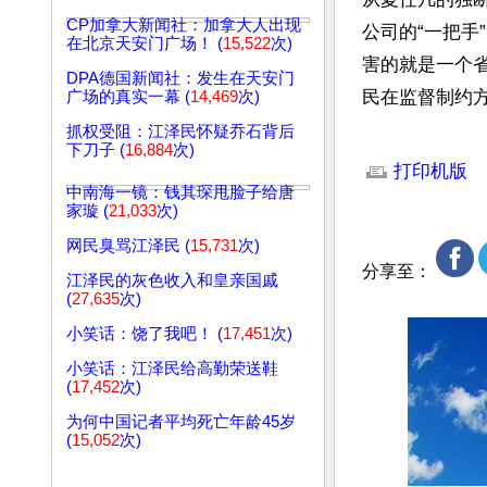
CP加拿大新闻社：加拿大人出现
公司的“一把手
在北京天安门广场！ (
15,522
次)
害的就是一个
DPA德国新闻社：发生在天安门
民在监督制约
广场的真实一幕 (
14,469
次)
抓权受阻：江泽民怀疑乔石背后
文章网址: http://w
下刀子 (
16,884
次)
打印机版
中南海一镜：钱其琛甩脸子给唐
家璇 (
21,033
次)
网民臭骂江泽民 (
15,731
次)
分享至：
江泽民的灰色收入和皇亲国戚
(
27,635
次)
小笑话：饶了我吧！ (
17,451
次)
小笑话：江泽民给高勤荣送鞋
(
17,452
次)
为何中国记者平均死亡年龄45岁
(
15,052
次)