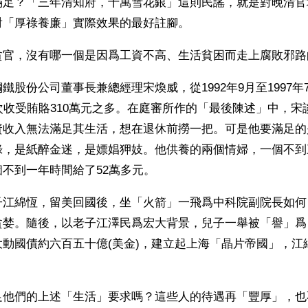
滿足？「三年清知府，十萬雪花銀」這則民謠，就是對晚清官
對「厚祿養廉」實際效果的最好註腳。
貪官，沒有哪一個是因爲工資不高、生活貧困而走上腐敗邪路
鐵股份公司董事長兼總經理宋煥威，從1992年9月至1997年
次收受賄賂310萬元之多。在庭審所作的「最後陳述」中，宋
資收入無法滿足其生活，想在退休前撈一把。可是他要滿足的
綠，是紙醉金迷，是嫖娼狎妓。他供養的兩個情婦，一個不到
不到一年時間給了52萬多元。
子江綿恆，留美回國後，坐「火箭」一飛爲中科院副院長如何
貪婪。隨後，以老子江澤民爲宏大背景，兒子一舉被「譽」爲
大動國債約六百五十億(美金)，建立起上海「晶片帝國」，江
。
足他們的上述「生活」要求嗎？這些人的待遇再「豐厚」，也