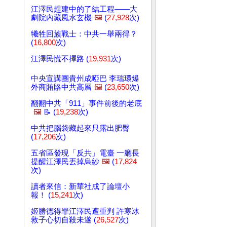
江澤民趕建中的了結工程——大
劇院內藏風水玄機
🖼️
(
27,928
次)
犧牲回族戰士：中共一舉兩得？
(
16,800
次)
江澤民慌不擇路 (
19,931
次)
中央宣講團貴州成啞巴 李瑞環爆
外商賄賂中共高層
🖼️
(
23,650
次)
翻翻中共「911」事件前後的老底
🖼️
📝 (
19,238
次)
中共把腦袋藏起來只露出肥臀
(
17,206
次)
五省區發現「反共」電臺 一廳長
提醒江澤民丟掉烏紗
🖼️
(
17,824
次)
讀者來信：新華社成了論壇小
報！ (
15,241
次)
姬勝德得罪江澤民遭重判 許寒冰
救子心切自殺未遂 (
26,527
次)