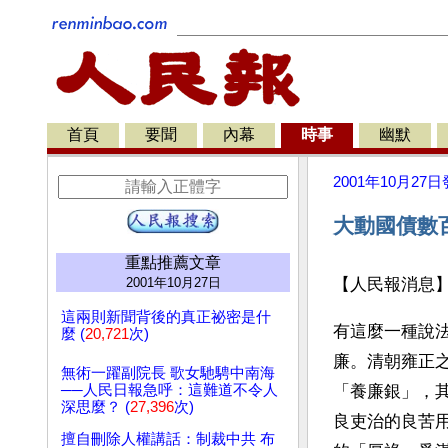
首頁
要聞
內幕
時事
幽默
2001年10月27日
大動國債數
重點推薦文章
2001年10月27日
【人民報消息
這兩則新聞背後的真正祕密是什
有這麼一種說
麼 (
20,721
次)
廉。清朝雍正
無術一躍副院長 歌女馳騁中南海
──人民日報急呼：這難道不令人
「養廉銀」，
深思麼？ (
27,396
次)
良吏治的良苦
擅自刪除人權講話：制裁中共 布