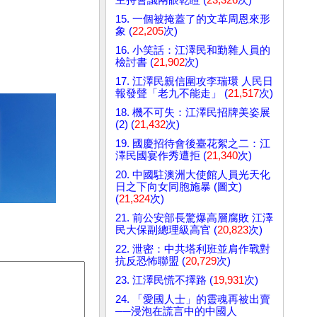
15. 一個被掩蓋了的文革周恩來形
象 (
22,205
次)
16. 小笑話：江澤民和勤雜人員的
檢討書 (
21,902
次)
17. 江澤民親信圍攻李瑞環 人民日
報發聲「老九不能走」 (
21,517
次)
18. 機不可失：江澤民招牌美姿展
(2) (
21,432
次)
19. 國慶招待會後臺花絮之二：江
澤民國宴作秀遭拒 (
21,340
次)
20. 中國駐澳洲大使館人員光天化
日之下向女同胞施暴 (圖文)
(
21,324
次)
21. 前公安部長驚爆高層腐敗 江澤
民大保副總理級高官 (
20,823
次)
22. 泄密：中共塔利班並肩作戰對
抗反恐怖聯盟 (
20,729
次)
23. 江澤民慌不擇路 (
19,931
次)
24. 「愛國人士」的靈魂再被出賣
──浸泡在謊言中的中國人