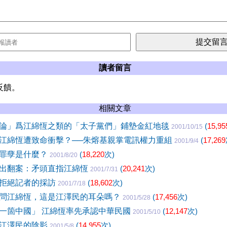
讀者留言
反饋。
相關文章
論」爲江綿恆之類的「太子黨們」鋪墊金紅地毯
(
15,95
2001/10/15
江綿恆遭致命衝擊？──朱熔基親掌電訊權力重組
(
17,269
2001/9/4
罪孽是什麼？
(
18,220
次)
2001/8/20
出翻案：矛頭直指江綿恆
(
20,241
次)
2001/7/31
拒絕記者的採訪
(
18,602
次)
2001/7/18
問江綿恆，這是江澤民的耳朵嗎？
(
17,456
次)
2001/5/28
一箇中國」 江綿恆率先承認中華民國
(
12,147
次)
2001/5/10
江澤民的陰影
(
14,955
次)
2001/5/8