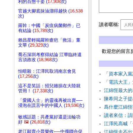
利的百態千姿 (
17,908
次)
官越大腳底抹油溜得越快 (
16,538
次)
讀者暱稱:
羅幹：中國「炭疽病菌郵件」已
有結論 (
15,789
次)
賴昌星輕揭羅幹瘡疤「救活」董
文華 (
29,329
次)
歡迎您的留言
喬石深圳考察得結論 江華臨終遺
言須政改 (
18,968
次)
怕暗殺：江澤民取消南京會見
「資本家入黨
(
17,256
次)
「電訊大王」
這不是笑話：招兒雖損在大陸就
江綿恆最大的
管用！ (
17,338
次)
陳希同之子提
「愛國人士」的靈魂再被出賣──
浸泡在謊言中的中國人 (
19,596
次)
爲什麼江綿恆
讀者來信：請
敏感話題：共產黨好還是法輪功
好
🖼️
(
26,818
次)
江澤民高喊「
老江願賣小普樂收──中俄聯合促
江綿恆走不出