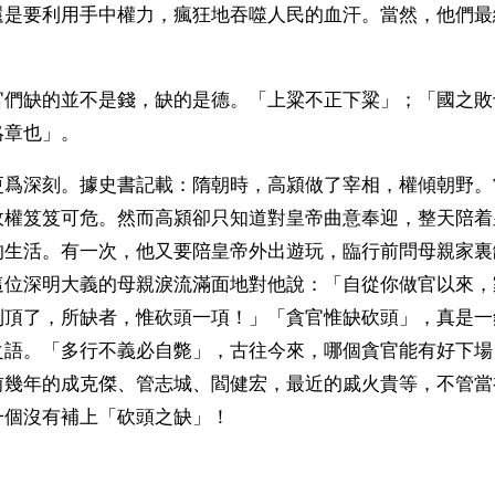
還是要利用手中權力，瘋狂地吞噬人民的血汗。當然，他們最
官們缺的並不是錢，缺的是德。「上粱不正下粱」；「國之敗
賂章也」。
更爲深刻。據史書記載：隋朝時，高潁做了宰相，權傾朝野。
政權笈笈可危。然而高潁卻只知道對皇帝曲意奉迎，整天陪着
的生活。有一次，他又要陪皇帝外出遊玩，臨行前問母親家裏
這位深明大義的母親淚流滿面地對他說：「自從你做官以來，
到頂了，所缺者，惟砍頭一項！」「貪官惟缺砍頭」，真是一
之語。「多行不義必自斃」，古往今來，哪個貪官能有好下場
前幾年的成克傑、管志城、閻健宏，最近的戚火貴等，不管當
一個沒有補上「砍頭之缺」！
ww.renminbao.com/rmb/articles/2001/10/27/16650b.html