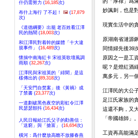
的「厚祿」爲
什仍需努力 (
16,185
次)
妙諷刺，也是
布什上海行 了不起！
🖼️
(
17,879
次)
現實生活中的
《道德綱要》出籠 老百姓看江澤
民的熱鬧 (
18,003
次)
原湖南省漣源鋼
和江澤民對着幹的媒體「十大違
規事件」 (
16,489
次)
同情婦先後39
原因之一是工
懷揣中南海紅卡 宋祖英歌壇風調
雨順 (
32,267
次)
呢？是燈紅酒
江澤民與宋祖英的「緋聞」是這
萬多元，另一個
樣傳出的 (
89,318
次)
「天安門自焚案」後《黃禍》成
江澤民的大公
了禁書 (
23,377
次)
足江氏家族的
一道劃破黑色夜空的彩虹令江澤
民瑟瑟顫抖 (
16,434
次)
這還不夠，又
「帝國雄師」
人民日報給江氏父子的勸善信：
「送窮」與「搶富」 (
16,694
次)
工資再高能滿
橫河：爲什麼放高瞻不放滕春燕