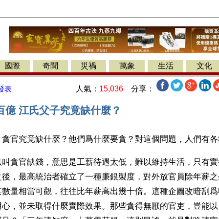
國際
奇聞
災禍
萬象
生活
文化
人氣：
15,036
分享：
發表
百億 江氏父子究竟缺什麼？
】貪官究竟缺什麼？他們爲什麼要貪？對這個問題，人們有各
法叫貪官缺錢，意思是工薪待遇太低，難以維持生活，只有實
之後，最高統治者確立了一種廉銀製度，對外放官員除年薪之
其數量相當可觀，往往比年薪高出幾十倍。這種企圖改暗刮爲
用心，並未取得什麼實際效果。那些貪得無厭的官吏，豈能以