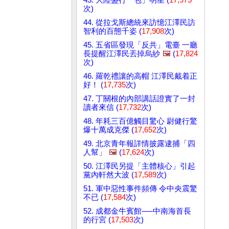
次)
44. 從拉戈斯總統來訪憶江澤民訪
智利的百態千姿 (
17,908
次)
45. 五省區發現「反共」電臺 一廳
長提醒江澤民丟掉烏紗
🖼️
(
17,824
次)
46. 羅乾禮讓的高帽 江澤民戴着正
好！ (
17,735
次)
47. 丁關根的內部講話證實了一封
讀者來信 (
17,732
次)
48. 年耗三百億觸目驚心 尉健行驚
爆十萬成克傑 (
17,652
次)
49. 北京青年報詳情披露逮捕「四
人幫」
🖼️
(
17,624
次)
50. 江澤民另提「主體核心」引起
黨內軒然大波 (
17,589
次)
51. 軍中惡性事件頻傳 令中央震驚
不已 (
17,584
次)
52. 成都金牛賓館──中南海首長
的行宮 (
17,503
次)