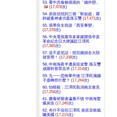
53. 看中共偷偷摸摸的「婚外戀」
🖼️
(
17,478
次)
54. 炭疽信找到三個「靳如超」羅
幹破案神速功蓋孫玉璽 (
17,471
次)
55. 張學良生前談「西安事變」
(
17,378
次)
56. 中央電視臺等多家媒體借辛亥
革命紀念日大肆諷貶江澤民
(
17,365
次)
57. 這不是笑話：招兒雖損在大陸
就管用！ (
17,338
次)
58. 中南海夜半遭炭疽攻擊 孫玉璽
成羅幹替罪羔羊 (
17,314
次)
59. 九一一恐怖事件後 江澤民滿腦
子盡轉些什麼？ (
17,264
次)
60. 怕暗殺：江澤民取消南京會見
(
17,256
次)
61. 菌毒研製者瀛臺不慎 中南海驚
爆炭疽 (
17,245
次)
62. 布什不信任江澤民 炭疽豈敢栽
贓美國 (
17,215
次)