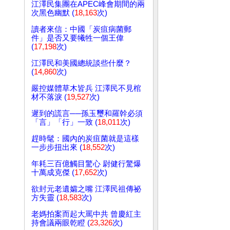
江澤民集團在APEC峰會期間的兩
次黑色幽默 (
18,163
次)
讀者來信：中國「炭疽病菌郵
件」是否又要犧牲一個王偉
(
17,198
次)
江澤民和美國總統談些什麼？
(
14,860
次)
嚴控媒體草木皆兵 江澤民不見棺
材不落淚 (
19,527
次)
遲到的謊言──孫玉璽和羅幹必須
「言」「行」一致 (
18,011
次)
趕時髦：國內的炭疽菌就是這樣
一步步扭出來 (
18,552
次)
年耗三百億觸目驚心 尉健行驚爆
十萬成克傑 (
17,652
次)
欲封元老遺孀之嘴 江澤民祖傳祕
方失靈 (
18,583
次)
老媽拍案而起大罵中共 曾慶紅主
持會議兩眼乾瞪 (
23,326
次)