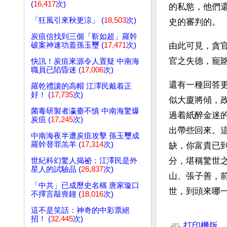
(
16,417
次)
的私慾，他們
「狂風引來秋更涼」 (
18,503
次)
史的審判的。
炭疽信找到三個「靳如超」羅幹
破案神速功蓋孫玉璽 (
17,471
次)
由此可見，貪
官之失德，寵
快訊！炭疽來源令人置疑 中南海
職員已陷昏迷 (
17,006
次)
還有一種回答
羅乾禮讓的高帽 江澤民戴着正
好！ (
17,735
次)
似大廈將傾，
菌毒研製者瀛臺不慎 中南海驚爆
過着紙醉金迷
炭疽 (
17,245
次)
出帶些回來。
中南海夜半遭炭疽攻擊 孫玉璽成
羅幹替罪羔羊 (
17,314
次)
缺，你富貴已
分，堪稱驚世
世紀科幻驚人揭祕：江澤民是外
星人的試驗品 (
26,837
次)
山、張子善，
「中共」已成歷史名稱 唐家璇口
世，到頭來哪
不擇言敲喪鐘 (
18,016
次)
這不是笑話：神奇的中彩票絕
文章網址: http://w
招！ (
32,445
次)
打印機版