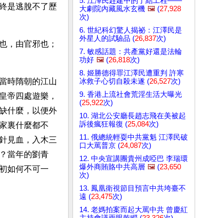
5. 江澤民趕建中的了結工程——
終是逃脫不了歷
大劇院內藏風水玄機
🖼️
(
27,928
次)
6. 世紀科幻驚人揭祕：江澤民是
外星人的試驗品 (
26,837
次)
也，由官邪也；
7. 敏感話題：共產黨好還是法輪
功好
🖼️
(
26,818
次)
8. 姬勝德得罪江澤民遭重判 許寒
當時隋朝的江山
冰救子心切自殺未遂 (
26,527
次)
9. 香港上流社會荒淫生活大曝光
皇帝四處遊樂，
(
25,922
次)
缺什麼，以便外
10. 湖北公安廳長趙志飛在美被起
訴後瘋狂報復 (
25,084
次)
家裏什麼都不
11. 俄總統輕耍中共黨魁 江澤民破
針見血，入木三
口大罵普京 (
24,087
次)
？當年的劉青
12. 中央宣講團貴州成啞巴 李瑞環
爆外商賄賂中共高層
🖼️
(
23,650
初如何不可一
次)
13. 鳳凰衛視節目預言中共垮臺不
遠 (
23,475
次)
14. 老媽拍案而起大罵中共 曾慶紅
主持會議兩眼乾瞪 (
23,326
次)