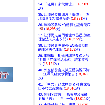
34. 「狂風引來秋更涼」 (
18,503
次)
35. 江澤民發射四波「搗彈」 李
瑞環遭圍攻憤然請辭 (
18,391
次)
36. 羅幹設防線 怕精明的記者兜底
🖼️
(
18,295
次)
37. 江澤民走後門引渡賴昌星 加總
理談法制只走前門 (
18,272
次)
38. 江澤民集團在APEC峰會期間
的兩次黑色幽默 (
18,163
次)
39. 李瑞環、尉健行講話反個人崇
拜 建「江澤民紀念館」議案遭否
決 (
18,121
次)
40. 外交部發言人孫玉璽供認不諱
──江澤民確實栽髒陷害 (
18,048
次)
41. 「中共」已成歷史名稱 唐家璇
口不擇言敲喪鐘 (
18,016
次)
42. 遲到的謊言──孫玉璽和羅幹
必須「言」「行」一致 (
18,011
次)
43. 大陸盛行「包」明星 (
17,975