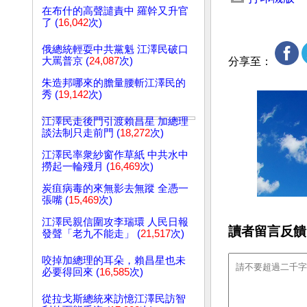
在布什的高聲譴責中 羅幹又升官
了 (
16,042
次)
俄總統輕耍中共黨魁 江澤民破口
大罵普京 (
24,087
次)
分享至：
朱造邦哪來的膽量腰斬江澤民的
秀 (
19,142
次)
江澤民走後門引渡賴昌星 加總理
談法制只走前門 (
18,272
次)
江澤民率衆紗窗作草紙 中共水中
撈起一輪殘月 (
16,469
次)
炭疽病毒的來無影去無蹤 全憑一
張嘴 (
15,469
次)
江澤民親信圍攻李瑞環 人民日報
讀者留言反饋
發聲「老九不能走」 (
21,517
次)
咬掉加總理的耳朵，賴昌星也未
必要得回來 (
16,585
次)
從拉戈斯總統來訪憶江澤民訪智