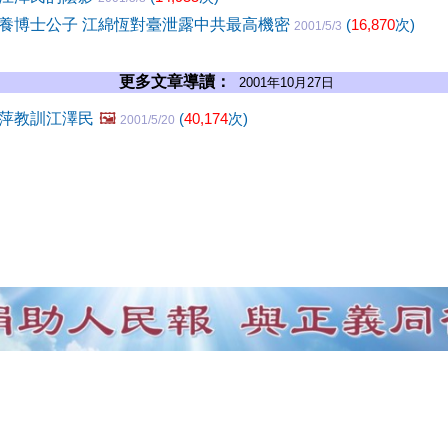
養博士公子 江綿恆對臺泄露中共最高機密
(
16,870
次)
2001/5/3
更多文章導讀：
2001年10月27日
萍教訓江澤民
🖼️
(
40,174
次)
2001/5/20