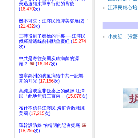
美迅速結束軍事行動的背後
江澤民精心培
(
16,470
次)
機不可失：江澤民招牌美姿展(2)
(
21,432
次)
王莽投到了秦檜的手裏──江澤民
小笑話：張愛
俄羅斯總統前指點曾慶紅 (
15,274
次)
中共是寄往美國炭疽病菌的源
頭？
🖼️
(
16,447
次)
遼寧錦州的炭疽病給中共一記響
亮的耳光 (
17,156
次)
高純度炭疽非飯桌上的鹹鹽 江澤
民「此地無銀三百兩」 (
15,076
次)
布什不信任江澤民 炭疽豈敢栽贓
美國 (
17,215
次)
羅幹設防線 怕精明的記者兜底
🖼️
(
18,295
次)