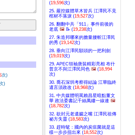
(
19,596
次)
25. 嚴控媒體草木皆兵 江澤民不見
棺材不落淚 (
19,527
次)
26. 翻翻中共「911」事件前後的
老底
🖼️
📝 (
19,238
次)
27. 朱造邦哪來的膽量腰斬江澤民
的秀 (
19,142
次)
28. 垂向江澤民額頭的一把利劍
(
19,019
次)
29. APEC領袖唐裝精彩亮相 布什
普京不與江澤民同色
🖼️
(
18,994
次)
5
次)
30. 喬石深圳考察得結論 江華臨終
次)
遺言須政改 (
18,968
次)
31. 中共媒體明罵賴昌星暗點董文
華 政法委書記千絲萬縷一線連
🖼️
(
18,782
次)
32. 欲封元老遺孀之嘴 江澤民祖傳
祕方失靈 (
18,583
次)
33. 趕時髦：國內的炭疽菌就是這
樣一步步扭出來 (
18,552
次)