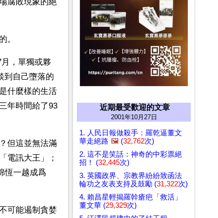
場腐敗現象的絕
的。
7月，單獨或夥
談到自己墮落的
是什麼樣的生活
三年時間給了93
近期最受歡迎的文章
2001年10月27日
1. 人民日報做殺手：羅乾逼董文
華走絕路
🖼️
(
32,762
次)
？但這並無法滿
2. 這不是笑話：神奇的中彩票絕
「電訊大王」；
招！ (
32,445
次)
綿恆一越成爲
3. 英國政界、宗教界紛紛致函法
輪功之友表支持及鼓勵 (
31,322
次)
4. 賴昌星輕揭羅幹瘡疤「救活」
董文華 (
29,329
次)
不可能遏制貪婪