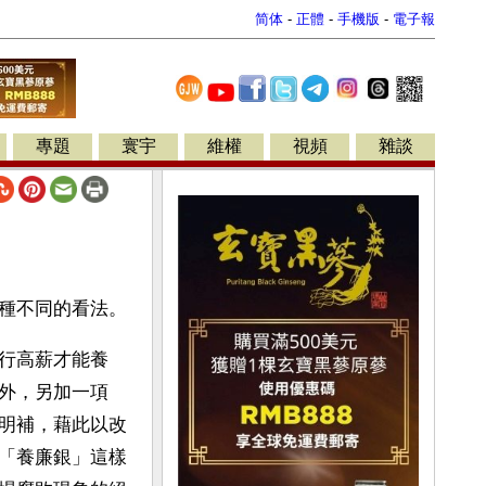
简体
-
正體
-
手機版
-
電子報
專題
寰宇
維權
視頻
雜談
種不同的看法。
行高薪才能養
外，另加一項
明補，藉此以改
「養廉銀」這樣