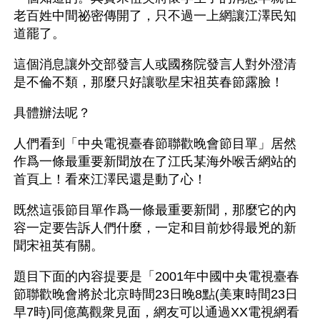
老百姓中間祕密傳開了，只不過一上網讓江澤民知
道罷了。
這個消息讓外交部發言人或國務院發言人對外澄清
是不倫不類，那麼只好讓歌星宋祖英春節露臉！
具體辦法呢？
人們看到「中央電視臺春節聯歡晚會節目單」居然
作爲一條最重要新聞放在了江氏某海外喉舌網站的
首頁上！看來江澤民還是動了心！
既然這張節目單作爲一條最重要新聞，那麼它的內
容一定要告訴人們什麼，一定和目前炒得最兇的新
聞宋祖英有關。
題目下面的內容提要是「2001年中國中央電視臺春
節聯歡晚會將於北京時間23日晚8點(美東時間23日
早7時)同億萬觀衆見面，網友可以通過XX電視網看