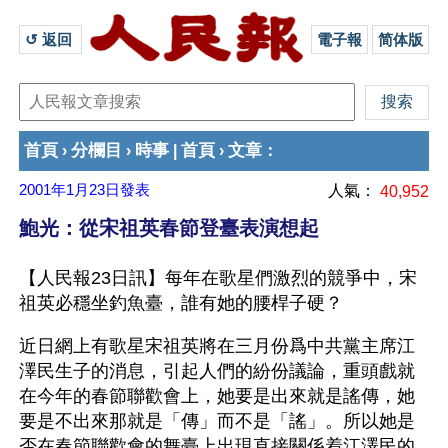
↺ 返回 
電子報
简体版
首頁
分欄目
時事
首頁
文章
›
›
|
›
：
2001年1月23日
發表
人氣：
40,952
鮑光：從宋祖英春節登臺表演想起
【人民報23日訊】每年在歌星們激烈的競爭中，宋
祖英必穩坐釣魚臺，誰有她的腰桿子硬？
近日網上有歌星宋祖英將在三月份爲中共黨主席江
澤民生子的消息，引起人們的紛份議論，重頭戲就
在今年的春節聯歡會上，她要是出來就是謠傳，她
要是不出來那就是「傳」而不是「謠」。所以她是
否在春節聯歡會的舞臺上出現直接關係着江澤民的