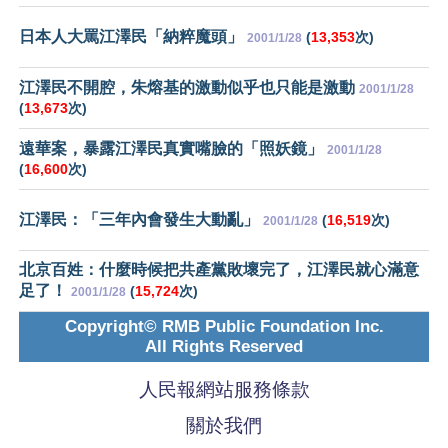
日本人大罵江澤民「納粹魔頭」
(
13,353
次)
2001/1/28
江澤民不開腔，朱熔基的激動似乎也只能是激動
2001/1/28
(
13,673
次)
遠華案，暴露江澤民真實嘴臉的「照妖鏡」
2001/1/28
(
16,600
次)
江澤民：「三年內會發生大動亂」
(
16,519
次)
2001/1/28
北京百姓：什麼時候把共產黨敗壞完了，江澤民就心滿意
足了！
(
15,724
次)
2001/1/28
Copyright© RMB Public Foundation Inc.
All Rights Reserved
人民報網站服務條款
關於我們