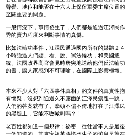
聲譽、地位和能否在十六大上保留軍委主席位置的
至關重要的問題。
一般情況下，事情發生了，人們都是通過江澤民作
秀的賣力程度來判斷事情的真僞。
比如法輪功事件，江澤民通過國內所有的媒體２４
小時強逼人們聽、看、說、罵法輪功，和美國總
統、法國政界高官會見時唐突地送給他們反法輪功
的書，讓人家感到不可理喻，在國際上影響極壞。
本來不少人對「六四事件真相」的文件的真實性抱
有懷疑，沒想到通過久不露面的江澤民瘸腿一跳，
人們的答案就有了。拳頭不偏不倚地打在了江澤民
的黑腿上，它能不嗷嗷叫嗎？！
老百姓都知道一個規律：祕密，往往當事人是最後
一個知道的。其實宋祖英將懷孕生子的消息早就在