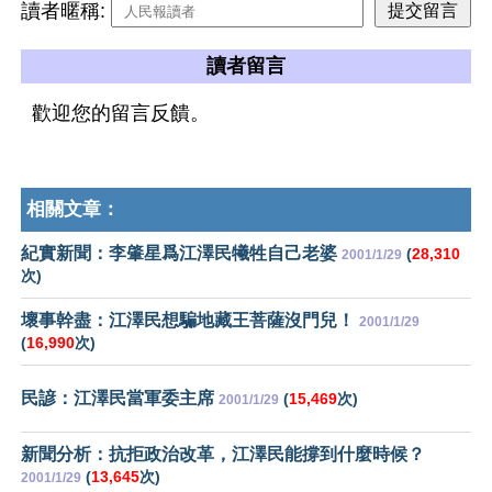
讀者暱稱:
讀者留言
歡迎您的留言反饋。
相關文章：
紀實新聞：李肇星爲江澤民犧牲自己老婆
(
28,310
2001/1/29
次)
壞事幹盡：江澤民想騙地藏王菩薩沒門兒！
2001/1/29
(
16,990
次)
民諺：江澤民當軍委主席
(
15,469
次)
2001/1/29
新聞分析：抗拒政治改革，江澤民能撐到什麼時候？
(
13,645
次)
2001/1/29