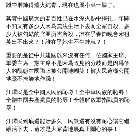
踐中磨鍊得爐火純青，現在也屬小菜一碟了。
其實中國廣大的老百姓已在水深火熱中掙扎，年關
不知又有多少人因爲無法生活下去而全家自殺、多
少人被勾結的官匪所害所殺，誰在乎春節晚會宋祖
英出不出來？！誰在乎她生不生蛙崽？！
重要的是從中共建國以來沒有任何一位國家主席、
軍委主席、黨主席不是因爲政見的分歧而是因爲個
人的醜態在國際上被公開地嘲笑！被人民這樣公開
地毫不掩飾地作踐！
江澤民是全中國人民的恥辱！全中華民族的恥辱！
全體中國共產黨員的恥辱！全體解放軍指戰員的恥
辱！
江澤民到底還能活多久，民衆還有沒有耐心讓它繼
續活下去，這才是大家背地裏真正關心的事！