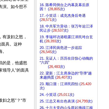
16. 陈希同倒台之内幕及幕后原
表演。如今想不
因！ (
28,805
次)
17. 小笑话：成克杰身后奇遇
(
28,571
次)
18. 中共军方异动：张万年迫江泽
民让步 (
28,537
次)
，有泼妇之怒，
19. 李瑞环访港暗露江泽民垮台玄
机 (
28,393
次)
的面具。这种
20. 江泽民病危进一步追踪
海。
(
26,545
次)
21. 见证人：历历在目惊心动魄的
“六四”
糕的是，他盛怒
(
26,483
次)
家领导人”的面具
22. 梁新：江主席身边的“导弹”越
来越捣蛋 (
26,407
次)
23. 顺口溜：江泽民四怕 (
25,420
次)
24. 小笑话 (
25,011
次)
泼妇之怒”？“市
25. 江总又有出色表演 (
24,799
次)
26. 十六大党内山头群起挑战江核