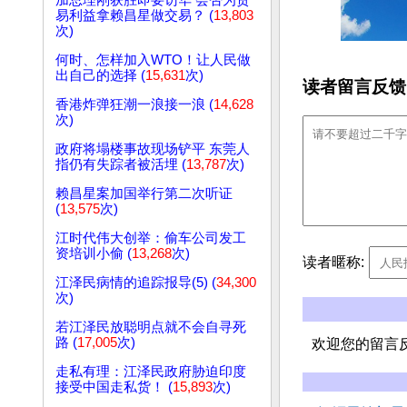
加总理刚获胜即要访华 会否为贸
易利益拿赖昌星做交易？ (
13,803
次)
何时、怎样加入WTO！让人民做
出自己的选择 (
15,631
次)
读者留言反馈
香港炸弹狂潮一浪接一浪 (
14,628
次)
政府将塌楼事故现场铲平 东莞人
指仍有失踪者被活埋 (
13,787
次)
赖昌星案加国举行第二次听证
(
13,575
次)
江时代伟大创举：偷车公司发工
资培训小偷 (
13,268
次)
读者暱称:
江泽民病情的追踪报导(5) (
34,300
次)
若江泽民放聪明点就不会自寻死
路 (
17,005
次)
欢迎您的留言
走私有理：江泽民政府胁迫印度
接受中国走私货！ (
15,893
次)