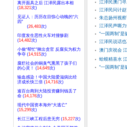
江泽民澳门寻
离开面具之后 江泽民露出本相
(
18,321
次)
江泽民问计赵
见证人：历历在目惊心动魄的“六
朱总扬州视察
四”
江泽民声嘶力
(
26,483
次)
“一国两制”
印度发生恶性火车对撞惨剧
(
14,482
次)
江泽民说话也
小偷“帮忙”揪出贪官 反腐实为权力
澳门庆祝会 
争夺 (
14,915
次)
蛤蟆精喜水 
腐烂社会的铜臭气熏黑了孩子们
“一国两制”
的心灵！ (
14,649
次)
输血感染！中国大陆爱滋病比经
济成长快三倍 (
14,716
次)
逾百台商到大陆投资赚到钱丢了
命 (
14,176
次)
现代中国资本海外“大逃亡”
(
15,299
次)
长江三峡工程后患无穷 (
15,227
次)