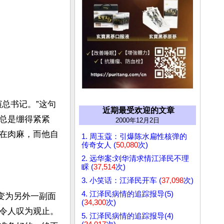
总书记。”这句
近期最受欢迎的文章
总是绷得紧紧
2000年12月2日
在肉麻，而他自
1. 周玉蔻：引爆陈水扁性核弹的
传奇女人 (
50,080
次)
2. 远华案:刘华清求情江泽民不理
睬 (
37,514
次)
3. 小笑话：江泽民开车 (
37,098
次)
4. 江泽民病情的追踪报导(5)
变为另外一副面
(
34,300
次)
令人叹为观止。
5. 江泽民病情的追踪报导(4)