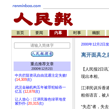
首页
要闻
内幕
时事
幽默
2000年12月2日
离开面具之
重点推荐文章
2000年12月2日
【人民报2日讯
中共拦阻资讯自由流通注定失败!
现出本相。
(
14,309
次)
武汉金融机构五年被罪犯鲸吞一
江泽民训斥香
亿五 (
12,878
次)
粗俗语言，被人
让人放心：江泽民脸色绿草地变
紫扑扑 (
20,315
次)
“失态”者，