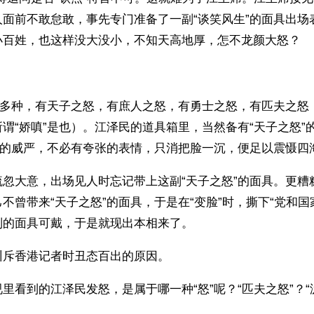
人面前不敢怠敢，事先专门准备了一副“谈笑风生”的面具出场
小百姓，也这样没大没小，不知天高地厚，怎不龙颜大怒？
也有多种，有天子之怒，有庶人之怒，有勇士之怒，有匹夫之怒
谓“娇嗔”是也）。江泽民的道具箱里，当然备有“天子之怒”
王的威严，不必有夸张的表情，只消把脸一沉，便足以震慑四
疏忽大意，出场见人时忘记带上这副“天子之怒”的面具。更糟
不曾带来“天子之怒”的面具，于是在“变脸”时，撕下“党和国
别的面具可戴，于是就现出本相来了。
训斥香港记者时丑态百出的原因。
里看到的江泽民发怒，是属于哪一种“怒”呢？“匹夫之怒”？“