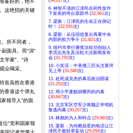
(
34,017
次)
准备好的，绝不
6. 神智不清的江泽民在药性发作
。这绝招的关键
下发表的垮台原因书 (
32,961
次)
7. 梁新：江泽民的生命正在倒记
时！ (
32,591
次)
8. 梁新：从伍绍祖复出再看中央
内部的权力争斗 (
31,821
次)
技。所不同者，
9. 纽约市举行褒奖法轮功创始人
副面具。而“演”
李洪志先生及法轮大法新闻发布
会 (
31,792
次)
文学家”、“诗
10. 小笑话：中美俄三巨头汶莱拜
得观众喝采。
见上帝 (
31,580
次)
11. 处死成克杰的幕后政治阴谋
特首虽然在香港
(
31,252
次)
的香港这个弹丸
12. 邓小平废黜胡耀邦的内幕
(
30,567
次)
家领导人”的面
13. 北京军区空军少将魏正华驾机
叛逃内幕 (
30,257
次)
14. 林彪的为人和特点 (
29,983
次)
这位“党和国家领
15. 梁新：为何赖昌星的电话让江
泽民不敢轻举妄动 (
29,094
次)
见美国记者华莱士