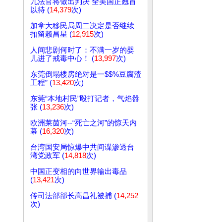
九法官将做出判决 全美国正翘首
以待 (
14,379
次)
加拿大移民局周二决定是否继续
扣留赖昌星 (
12,915
次)
人间悲剧何时了：不满一岁的婴
儿进了戒毒中心！ (
13,997
次)
东莞倒塌楼房绝对是一$$%豆腐渣
工程” (
13,420
次)
东莞“本地村民”殴打记者，气焰嚣
张 (
13,236
次)
欧洲莱茵河--“死亡之河”的惊天内
幕 (
16,320
次)
台湾国安局惊爆中共间谍渗透台
湾党政军 (
14,818
次)
中国正变相的向世界输出毒品
(
13,421
次)
传司法部部长高昌礼被捕 (
14,252
次)