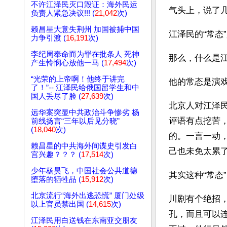
不许江泽民灭口毁证：海外民运
气头上，说了
负责人紧急决议!!! (
21,042
次)
赖昌星大意失荆州 加国被捕中国
江泽民的“常态
力争引渡 (
16,191
次)
李纪周奉命而为罪在批条人 死神
那么，什么是江
产生怜悯心放他一马 (
17,494
次)
“光荣的上帝啊！他终于讲完
他的常态是演
了！”-- 江泽民给俄国留学生和中
国人丢尽了脸 (
27,639
次)
北京人对江泽
远华案突显中共政治斗争惨劣 杨
评语有点挖苦
前线扬言“三年以后见分晓”
(
18,040
次)
的。一言一动
赖昌星的中共海外间谍史引发白
己也未免太累
宫兴趣？？？ (
17,514
次)
少年杨昊飞，中国社会公共道德
其实这种“常态
堕落的牺牲品 (
15,912
次)
北京流行“海外出逃恐慌” 厦门处级
川剧有个绝招
以上官员禁出国 (
14,615
次)
孔，而且可以
江泽民用白送钱在东南亚交朋友