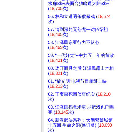
水扁$$%表面台独暗通大陆$$%
(
18,705
次)
56. 林和立遭遇杀猴儆鸡 (
18,574
次)
57. 情到深处无怨尤—访伍绍祖
(
18,495
次)
58. 江泽民东亚行力不从心
(
18,469
次)
59. “一代奸党”--中共五十年的苛政
(
18,401
次)
60. 离开面具之后 江泽民露出本相
(
18,321
次)
61. “放光明”电视节目相继上映
(
18,213
次)
62. 王宝森死因侦查纪实 (
18,210
次)
63. 江泽民捣鬼术尽 老把戏也已唱
完 (
18,145
次)
64. 新派武侠系列：大闹紫禁城第
十五回 生命之源(修订版) (
18,099
次)