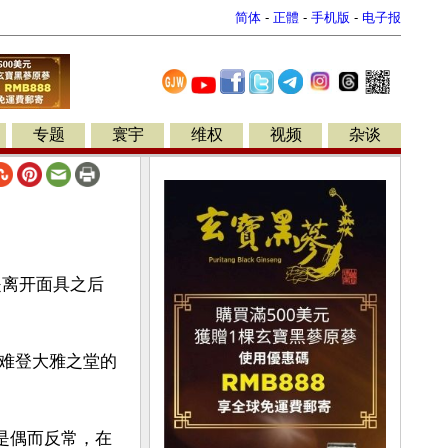
简体
-
正體
-
手机版
-
电子报
专题
寰宇
维权
视频
杂谈
是离开面具之后
难登大雅之堂的
是偶而反常，在