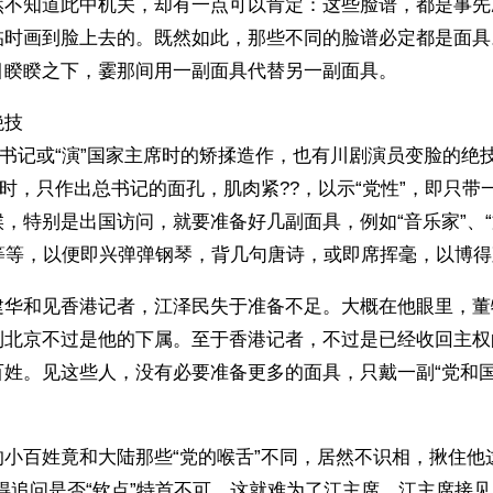
然不知道此中机关，却有一点可以肯定：这些脸谱，都是事先
临时画到脸上去的。既然如此，那些不同的脸谱必定都是面具
目睽睽之下，霎那间用一副面具代替另一副面具。
绝技
总书记或“演”国家主席时的矫揉造作，也有川剧演员变脸的绝
记时，只作出总书记的面孔，肌肉紧??，以示“党性”，即只带一
，特别是出国访问，就要准备好几副面具，例如“音乐家”、“
”等等，以便即兴弹弹钢琴，背几句唐诗，或即席挥毫，以博
建华和见香港记者，江泽民失于准备不足。大概在他眼里，董
到北京不过是他的下属。至于香港记者，不过是已经收回主权
百姓。见这些人，没有必要准备更多的面具，只戴一副“党和国
小百姓竟和大陆那些“党的喉舌”不同，居然不识相，揪住他
得追问是否“钦点”特首不可。这就难为了江主席。江主席接