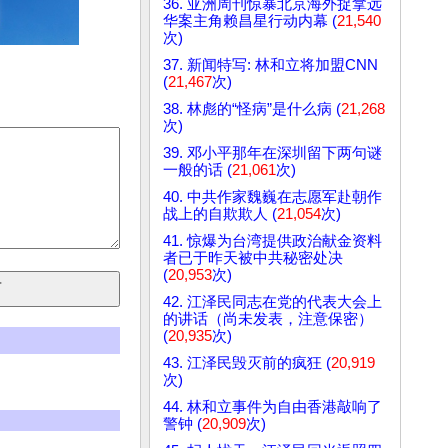
36. 亚洲周刊惊暴北京海外捉拿远
华案主角赖昌星行动内幕 (
21,540
次)
37. 新闻特写: 林和立将加盟CNN
(
21,467
次)
38. 林彪的“怪病”是什么病 (
21,268
次)
39. 邓小平那年在深圳留下两句谜
一般的话 (
21,061
次)
40. 中共作家魏巍在志愿军赴朝作
战上的自欺欺人 (
21,054
次)
41. 惊爆为台湾提供政治献金资料
者已于昨天被中共秘密处决
(
20,953
次)
42. 江泽民同志在党的代表大会上
的讲话（尚未发表，注意保密）
(
20,935
次)
43. 江泽民毁灭前的疯狂 (
20,919
次)
44. 林和立事件为自由香港敲响了
警钟 (
20,909
次)