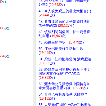
45. 杞人忧天：江泽民回光返照四
9
次)
处窜? (
20,643
次)
46. 令人叹为观止的霍比大预言(1)
(
20,440
次)
47. 看看江泽民的儿子是如何沾他
老子光的(2) (
20,127
次)
386
次)
48. 镇静剂随驾伺候，长生药曾庆
红自用 (
19,963
次)
49. 赖昌星的声明: (
19,479
次)
50. 江总书记美好生活拍手歌
(
19,449
次)
654
次)
51. 梁新：江绵恒靠父荫 满嘴肥油
(
19,362
次)
52. 赖昌星落网主犯仍逍遥 -- 中共
国家级重点保护“红色”名单
(
19,353
次)
53. 渥太华公民报惊爆中国特务加
拿大面会赖昌星内幕 (
19,338
次)
54. 台湾也有莱温斯基,大陆呢？
(
19,192
次)
55. 大纪元:江泽民上亿台币贿赂陈