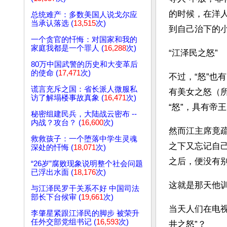
的时候，在洋
总统难产：多数美国人说戈尔应
当承认落选 (
13,515
次)
到自己治下的
一个贪官的忏悔：对国家和我的
家庭我都是一个罪人 (
16,288
次)
“江泽民之怒”
80万中国武警的历史和大变革后
的使命 (
17,471
次)
不过，“怒”
谎言充斥之国：省长派人微服私
有美女之怒（所
访了解塌楼事故真象 (
16,471
次)
“怒”，具有帝
秘密组建民兵，大陆战云密布 --
内战？攻台？ (
16,600
次)
然而江主席竟
救救孩子：一个堕落中学生灵魂
之下又忘记自己
深处的忏悔 (
18,071
次)
之后，便没有
“26岁”腐败现象说明整个社会问题
已浮出水面 (
18,176
次)
这就是那天他
与江泽民罗干关系不好 中国司法
部长下台候审 (
19,661
次)
当天人们在电视
李肇星紧跟江泽民的脚步 被荣升
任外交部党组书记 (
16,593
次)
井之怒”？