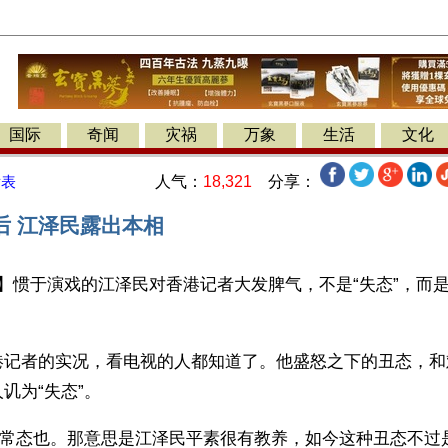
国际
奇闻
灾祸
万象
生活
文化
人气：
18,321
分享：
发表
后 江泽民露出本相
】惯于演戏的江泽民对香港记者大发脾气，不是“失态”，而
港记者的实况，看电视的人都知道了。他盛怒之下的丑态，和
讥为“失态”。
失去常态也。那意思是江泽民平素很有教养，如今这种丑态不过