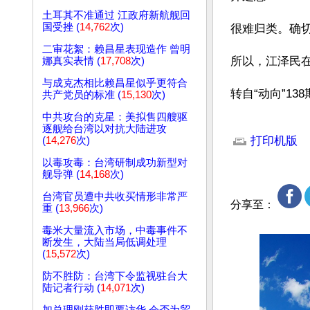
土耳其不准通过 江政府新航舰回
国受挫 (
14,762
次)
很难归类。确切
二审花絮：赖昌星表现造作 曾明
所以，江泽民在
娜真实表情 (
17,708
次)
与成克杰相比赖昌星似乎更符合
转自“动向”138期 (
共产党员的标准 (
15,130
次)
中共攻台的克星：美拟售四艘驱
文章网址: http://w
逐舰给台湾以对抗大陆进攻
打印机版
(
14,276
次)
以毒攻毒：台湾研制成功新型对
舰导弹 (
14,168
次)
台湾官员遭中共收买情形非常严
分享至：
重 (
13,966
次)
毒米大量流入市场，中毒事件不
断发生，大陆当局低调处理
(
15,572
次)
防不胜防：台湾下令监视驻台大
陆记者行动 (
14,071
次)