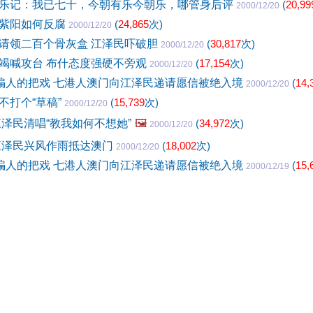
乐记：我已七十，今朝有乐今朝乐，哪管身后评
(
20,99
2000/12/20
紫阳如何反腐
(
24,865
次)
2000/12/20
请领二百个骨灰盒 江泽民吓破胆
(
30,817
次)
2000/12/20
竭喊攻台 布什态度强硬不旁观
(
17,154
次)
2000/12/20
是骗人的把戏 七港人澳门向江泽民递请愿信被绝入境
(
14,
2000/12/20
不打个“草稿”
(
15,739
次)
2000/12/20
江泽民清唱“教我如何不想她”
🖼️
(
34,972
次)
2000/12/20
江泽民兴风作雨抵达澳门
(
18,002
次)
2000/12/20
是骗人的把戏 七港人澳门向江泽民递请愿信被绝入境
(
15,
2000/12/19