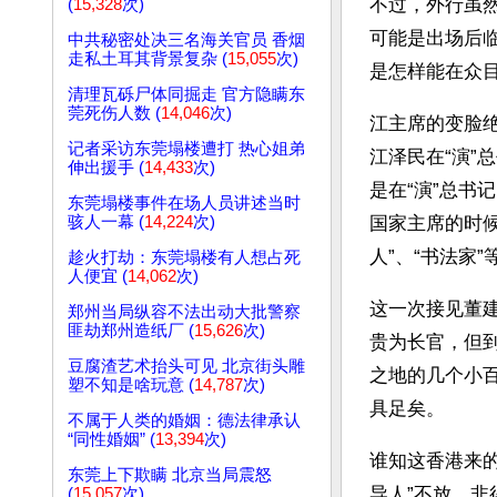
不过，外行虽
(
15,328
次)
可能是出场后
中共秘密处决三名海关官员 香烟
走私土耳其背景复杂 (
15,055
次)
是怎样能在众
清理瓦砾尸体同掘走 官方隐瞒东
莞死伤人数 (
14,046
次)
江主席的变脸
记者采访东莞塌楼遭打 热心姐弟
江泽民在“演”
伸出援手 (
14,433
次)
是在“演”总书
东莞塌楼事件在场人员讲述当时
骇人一幕 (
14,224
次)
国家主席的时候
人”、“书法家
趁火打劫：东莞塌楼有人想占死
人便宜 (
14,062
次)
这一次接见董
郑州当局纵容不法出动大批警察
匪劫郑州造纸厂 (
15,626
次)
贵为长官，但
豆腐渣艺术抬头可见 北京街头雕
之地的几个小
塑不知是啥玩意 (
14,787
次)
具足矣。
不属于人类的婚姻：德法律承认
“同性婚姻” (
13,394
次)
谁知这香港来的
东莞上下欺瞒 北京当局震怒
导人”不放，非
(
15,057
次)