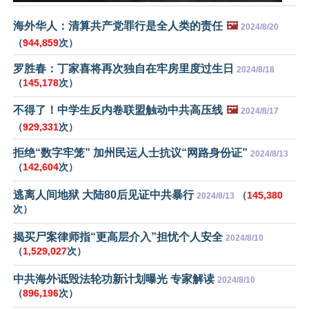
海外华人：清算共产党罪行是全人类的责任
🖼️
2024/8/20
（
944,859
次）
罗胜春：丁家喜将再次独自在牢房里度过生日
2024/8/18
（
145,178
次）
不得了！中学生反内卷联盟触动中共高压线
🖼️
2024/8/17
（
929,331
次）
拒绝“数字牢笼” 加州民运人士抗议“网路身份证”
2024/8/13
（
142,604
次）
逃离人间地狱 大陆80后见证中共暴行
（
145,380
2024/8/13
次）
揭买尸案律师指“更高层介入”担忧个人安全
2024/8/10
（
1,529,027
次）
中共海外诋毁法轮功新计划曝光 专家解读
2024/8/10
（
896,196
次）