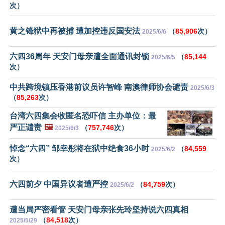
次）
黄之锋狱中再被捕 遭加控违反国安法
（
85,906
次）
2025/6/6
六四36周年 天安门母亲遭全面通讯封锁
（
85,144
2025/6/5
次）
中共跨境镇压香港前议员许智峰 南澳律师协会谴责
2025/6/3
（
85,263
次）
台湾六四集会收匿名恐吓信 主办单位：最
严正谴责
🖼️
（
757,746
次）
2025/6/3
悼念“六四” 邹幸彤将在狱中绝食36小时
（
84,559
2025/6/2
次）
六四前夕 中国异议者遭严控
（
84,759
次）
2025/6/2
遭当局严密看管 天安门母亲张先玲坚持说六四真相
（
84,518
次）
2025/5/29