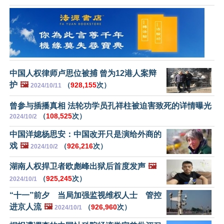
中国人权律师卢思位被捕 曾为12港人案辩
护
🖼️
（
928,155
次）
2024/10/11
曾参与插播真相 法轮功学员孔祥柱被迫害致死的详情曝光
（
108,525
次）
2024/10/2
中国洋媳杨思安：中国改开只是演给外商的
戏
🖼️
（
926,216
次）
2024/10/2
湖南人权捍卫者欧彪峰出狱后首度发声
🖼️
（
925,245
次）
2024/10/1
“十一”前夕 当局加强监视维权人士 管控
进京人流
🖼️
（
926,960
次）
2024/10/1