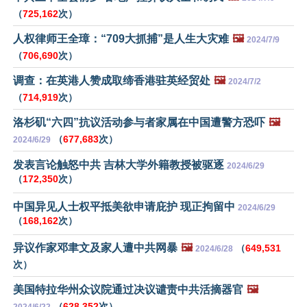
（
725,162
次）
人权律师王全璋：“709大抓捕”是人生大灾难
🖼️
2024/7/9
（
706,690
次）
调查：在英港人赞成取缔香港驻英经贸处
🖼️
2024/7/2
（
714,919
次）
洛杉矶“六四”抗议活动参与者家属在中国遭警方恐吓
🖼️
（
677,683
次）
2024/6/29
发表言论触怒中共 吉林大学外籍教授被驱逐
2024/6/29
（
172,350
次）
中国异见人士权平抵美欲申请庇护 现正拘留中
2024/6/29
（
168,162
次）
异议作家邓聿文及家人遭中共网暴
🖼️
（
649,531
2024/6/28
次）
美国特拉华州众议院通过决议谴责中共活摘器官
🖼️
（
628,352
次）
2024/6/22