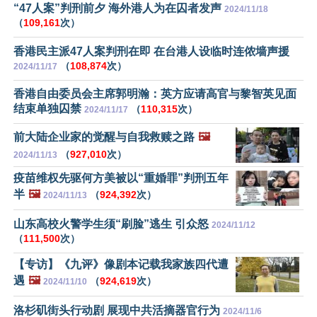
“47人案”判刑前夕 海外港人为在囚者发声
2024/11/18
（
109,161
次）
香港民主派47人案判刑在即 在台港人设临时连侬墙声援
（
108,874
次）
2024/11/17
香港自由委员会主席郭明瀚：英方应请高官与黎智英见面
结束单独囚禁
（
110,315
次）
2024/11/17
前大陆企业家的觉醒与自我救赎之路
🖼️
（
927,010
次）
2024/11/13
疫苗维权先驱何方美被以“重婚罪”判刑五年
半
🖼️
（
924,392
次）
2024/11/13
山东高校火警学生须“刷脸”逃生 引众怒
2024/11/12
（
111,500
次）
【专访】《九评》像剧本记载我家族四代遭
遇
🖼️
（
924,619
次）
2024/11/10
洛杉矶街头行动剧 展现中共活摘器官行为
2024/11/6