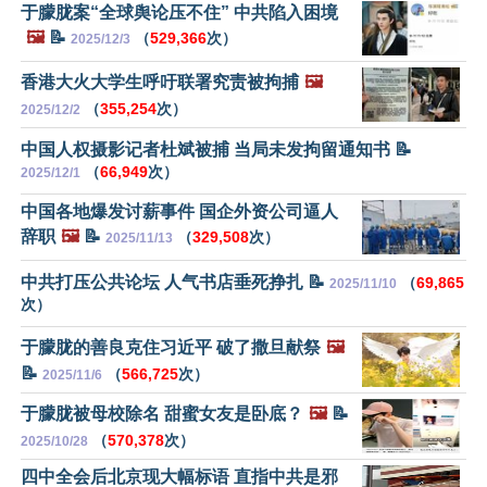
于朦胧案“全球舆论压不住” 中共陷入困境
🖼️
📝
（
529,366
次）
2025/12/3
香港大火大学生呼吁联署究责被拘捕
🖼️
（
355,254
次）
2025/12/2
中国人权摄影记者杜斌被捕 当局未发拘留通知书 📝
（
66,949
次）
2025/12/1
中国各地爆发讨薪事件 国企外资公司逼人
辞职
🖼️
📝
（
329,508
次）
2025/11/13
中共打压公共论坛 人气书店垂死挣扎 📝
（
69,865
2025/11/10
次）
于朦胧的善良克住习近平 破了撒旦献祭
🖼️
📝
（
566,725
次）
2025/11/6
于朦胧被母校除名 甜蜜女友是卧底？
🖼️
📝
（
570,378
次）
2025/10/28
四中全会后北京现大幅标语 直指中共是邪