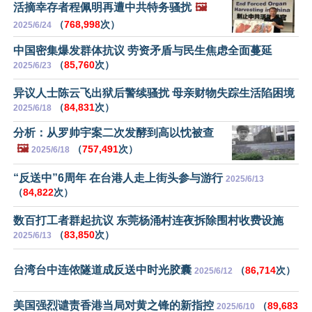
活摘幸存者程佩明再遭中共特务骚扰
🖼️
（
768,998
次）
2025/6/24
中国密集爆发群体抗议 劳资矛盾与民生焦虑全面蔓延
（
85,760
次）
2025/6/23
异议人士陈云飞出狱后警续骚扰 母亲财物失踪生活陷困境
（
84,831
次）
2025/6/18
分析：从罗帅宇案二次发酵到高以忱被查
🖼️
（
757,491
次）
2025/6/18
“反送中”6周年 在台港人走上街头参与游行
2025/6/13
（
84,822
次）
数百打工者群起抗议 东莞杨涌村连夜拆除围村收费设施
（
83,850
次）
2025/6/13
台湾台中连侬隧道成反送中时光胶囊
（
86,714
次）
2025/6/12
美国强烈谴责香港当局对黄之锋的新指控
（
89,683
2025/6/10