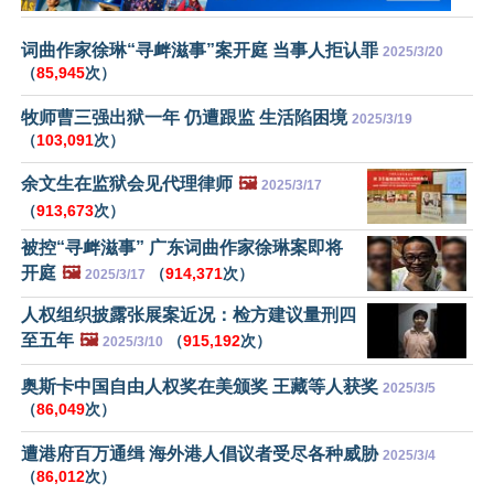
词曲作家徐琳“寻衅滋事”案开庭 当事人拒认罪
2025/3/20
（
85,945
次）
牧师曹三强出狱一年 仍遭跟监 生活陷困境
2025/3/19
（
103,091
次）
余文生在监狱会见代理律师
🖼️
2025/3/17
（
913,673
次）
被控“寻衅滋事” 广东词曲作家徐琳案即将
开庭
🖼️
（
914,371
次）
2025/3/17
人权组织披露张展案近况：检方建议量刑四
至五年
🖼️
（
915,192
次）
2025/3/10
奥斯卡中国自由人权奖在美颁奖 王藏等人获奖
2025/3/5
（
86,049
次）
遭港府百万通缉 海外港人倡议者受尽各种威胁
2025/3/4
（
86,012
次）