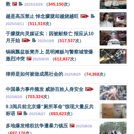
教
🖼️
📝
（
345,150
次）
2025/10/26
越是高压禁止 悼念朦胧却越烧越旺
🖼️▶️
📝
（
511,519
次）
2025/10/11
于朦胧向灵媒证实：因被献祭亡 报应从10
月开始
🖼️▶️
📝
（
517,537
次）
2025/10/9
锅碗瓢盆板凳齐上 昆明摊贩与警察城管爆
激烈冲突
🖼️
（
612,837
次）
2025/9/30
律师是如何被做成黑社会的
（
74,368
次）
2025/9/25
中国暴力事件频发 威胁百姓人身安全
🖼️▶️
（
703,324
次）
2025/8/28
9.3阅兵前北京爆“厕所革命”惊现大量反共
标语
🖼️
📝
（
693,623
次）
2025/8/27
多地爆发维权抗争遭暴力镇压
🖼️
2025/8/16
（
697,170
次）