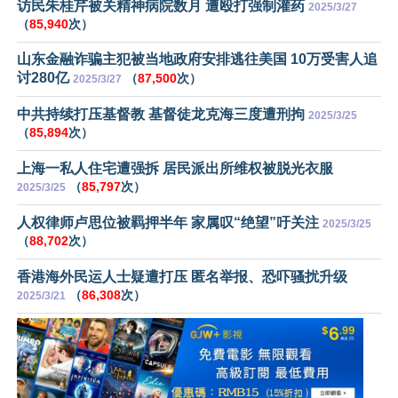
访民朱桂芹被关精神病院数月 遭殴打强制灌药
2025/3/27
（
85,940
次）
山东金融诈骗主犯被当地政府安排逃往美国 10万受害人追
讨280亿
（
87,500
次）
2025/3/27
中共持续打压基督教 基督徒龙克海三度遭刑拘
2025/3/25
（
85,894
次）
上海一私人住宅遭强拆 居民派出所维权被脱光衣服
（
85,797
次）
2025/3/25
人权律师卢思位被羁押半年 家属叹“绝望”吁关注
2025/3/25
（
88,702
次）
香港海外民运人士疑遭打压 匿名举报、恐吓骚扰升级
（
86,308
次）
2025/3/21