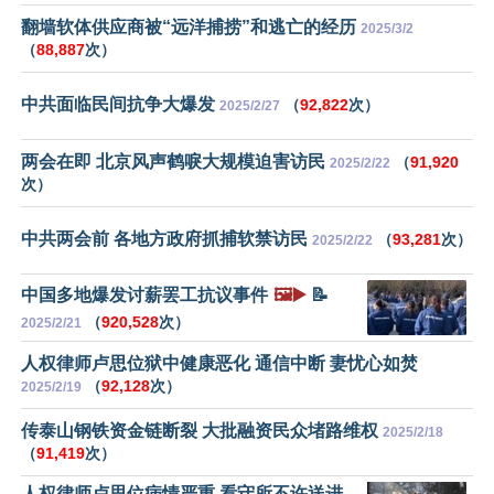
翻墙软体供应商被“远洋捕捞”和逃亡的经历
2025/3/2
（
88,887
次）
中共面临民间抗争大爆发
（
92,822
次）
2025/2/27
两会在即 北京风声鹤唳大规模迫害访民
（
91,920
2025/2/22
次）
中共两会前 各地方政府抓捕软禁访民
（
93,281
次）
2025/2/22
中国多地爆发讨薪罢工抗议事件
🖼️▶️
📝
（
920,528
次）
2025/2/21
人权律师卢思位狱中健康恶化 通信中断 妻忧心如焚
（
92,128
次）
2025/2/19
传泰山钢铁资金链断裂 大批融资民众堵路维权
2025/2/18
（
91,419
次）
人权律师卢思位病情严重 看守所不许送进