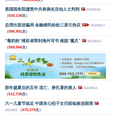
美国国务院谴责中共将俩名活动人士判刑
🖼️
2024/6/18
（
630,138
次）
总理出面设骗局 金融难民纷纷三退引热议
🖼️▶️
2024/6/17
（
596,991
次）
“毒奶粉”维权者郭利海外写书 难脱“魔爪”
🖼️
2024/6/13
（
569,566
次）
那年盛夏后的五年 流亡、挣扎著的港人
🖼️
2024/6/13
（
512,738
次）
六一儿童节临近 中国良心犯子女仍面临株连困境
🖼️
（
475,375
次）
2024/6/2