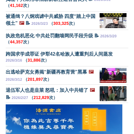
（
41,162
次）
被通缉？八炯戏谑中共威胁 四度“踏上中国
领土”
🖼️
📝
（
303,325
次）
2026/3/23
执政危机恶化 中共处罚翻墙网民手段升级 📝
2026/3/20
（
44,357
次）
跨国求学成罪证 伊犁42名哈族人遭重判后人间蒸发
（
31,886
次）
2026/3/16
出逃哈萨克女勇揭“新疆再教育营”黑幕
🖼️
（
201,897
次）
2026/3/12
退伍军人也是韭菜 怒吼：加入中共错了
🖼️
📝
（
212,829
次）
2026/2/27