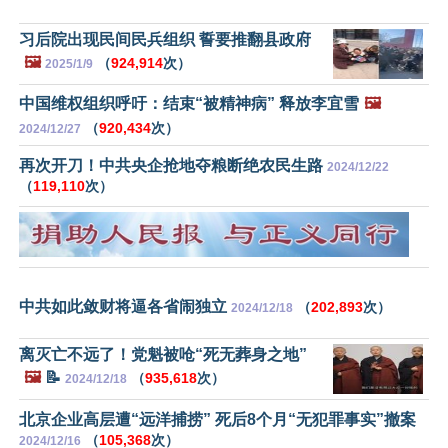
习后院出现民间民兵组织 誓要推翻县政府
🖼️
（
924,914
次）
2025/1/9
中国维权组织呼吁：结束“被精神病” 释放李宜雪
🖼️
（
920,434
次）
2024/12/27
再次开刀！中共央企抢地夺粮断绝农民生路
2024/12/22
（
119,110
次）
中共如此敛财将逼各省闹独立
（
202,893
次）
2024/12/18
离灭亡不远了！党魁被呛“死无葬身之地”
🖼️
📝
（
935,618
次）
2024/12/18
北京企业高层遭“远洋捕捞” 死后8个月“无犯罪事实”撤案
（
105,368
次）
2024/12/16