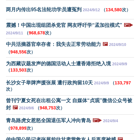
两月内传出95名法轮功学员遭冤判
（
134,580
次）
2024/9/12
震撼！中国出现组团杀党官 网友呼吁学“孟加拉模式”
🖼️▶️
（
968,678
次）
2024/9/11
中共活摘器官幸存者：我失去正常劳动能力
🖼️
2024/9/10
（
948,556
次）
为西藏议题发声的德国活动人士遭香港拒绝入境
2024/9/9
（
133,503
次）
长沙女子举牌声援张展 遭行政拘留10天
（
133,797
2024/9/9
次）
曾刊宁夏女死在出租公寓一文 自媒体“贞观”微信公众号被
封
🖼️
（
948,753
次）
2024/9/6
青岛路虎女惹怒全国退伍军人冲向青岛
🖼️▶️
2024/9/4
（
978,899
次）
传中国公民记者张展前往甘肃营救友人后再度被捕
🖼️