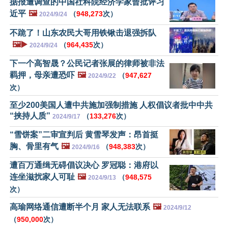
据报遭调查的中国社科院经济学家曾批评习
近平
🖼️
（
948,273
次）
2024/9/24
不跪了！山东农民大哥用铁锹击退强拆队
🖼️▶️
（
964,435
次）
2024/9/24
下一个高智晟？公民记者张展的律师被非法
羁押，母亲遭恐​​吓
🖼️
（
947,627
2024/9/22
次）
至少200美国人遭中共施加强制措施 人权倡议者批中中共
“挟持人质”
（
133,276
次）
2024/9/17
“雪饼案”二审宣判后 黄雪琴发声：昂首挺
胸、骨里有气
🖼️
（
948,383
次）
2024/9/16
遭百万通缉无碍倡议决心 罗冠聪：港府以
连坐滋扰家人可耻
🖼️
（
948,575
2024/9/13
次）
高瑜网络通信遭断半个月 家人无法联系
🖼️
2024/9/12
（
950,000
次）