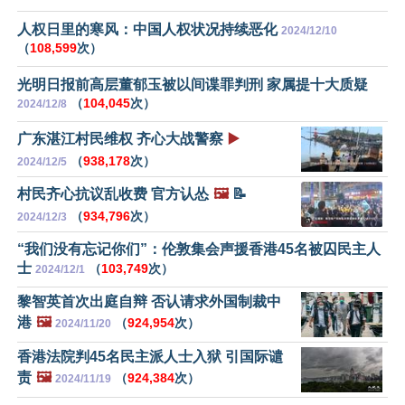
人权日里的寒风：中国人权状况持续恶化
2024/12/10
（
108,599
次）
光明日报前高层董郁玉被以间谍罪判刑 家属提十大质疑
（
104,045
次）
2024/12/8
广东湛江村民维权 齐心大战警察
▶️
（
938,178
次）
2024/12/5
村民齐心抗议乱收费 官方认怂
🖼️
📝
（
934,796
次）
2024/12/3
“我们没有忘记你们”：伦敦集会声援香港45名被囚民主人
士
（
103,749
次）
2024/12/1
黎智英首次出庭自辩 否认请求外国制裁中
港
🖼️
（
924,954
次）
2024/11/20
香港法院判45名民主派人士入狱 引国际谴
责
🖼️
（
924,384
次）
2024/11/19