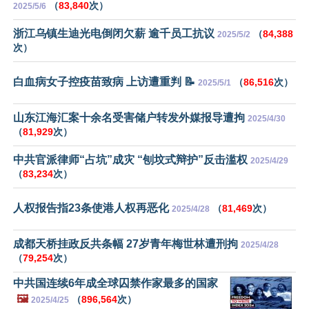
（
83,840
次）
2025/5/6
浙江乌镇生迪光电倒闭欠薪 逾千员工抗议
（
84,388
2025/5/2
次）
白血病女子控疫苗致病 上访遭重判 📝
（
86,516
次）
2025/5/1
山东江海汇案十余名受害储户转发外媒报导遭拘
2025/4/30
（
81,929
次）
中共官派律师“占坑”成灾 “刨坟式辩护”反击滥权
2025/4/29
（
83,234
次）
人权报告指23条使港人权再恶化
（
81,469
次）
2025/4/28
成都天桥挂政反共条幅 27岁青年梅世林遭刑拘
2025/4/28
（
79,254
次）
中共国连续6年成全球囚禁作家最多的国家
🖼️
（
896,564
次）
2025/4/25