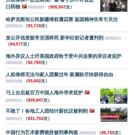
口药物
🖼️
（
905,547
次）
2025/2/17
哈萨克斯坦公民新疆维权遭囚禁 返国精神失常引关注
（
93,719
次）
2025/2/14
发公开信质疑李克强猝死 新华社前记者遭判刑
2025/2/11
（
94,577
次）
海外异议人士吁美国政府给予受中共迫害的异议者庇护
（
92,780
次）
2025/2/10
人权律师无法与家人团聚过年 家属盼尽快获得自由
（
93,602
次）
2025/1/28
习上台后超百万中国人海外寻求庇护
🖼️
（
926,947
次）
2025/1/11
不跪了！各地工人团结讨薪抗议被剥削
🖼️
（
931,753
次）
2025/1/11
中国行为艺术家费晓胜被刑事拘留
（
96,755
次）
2025/1/10