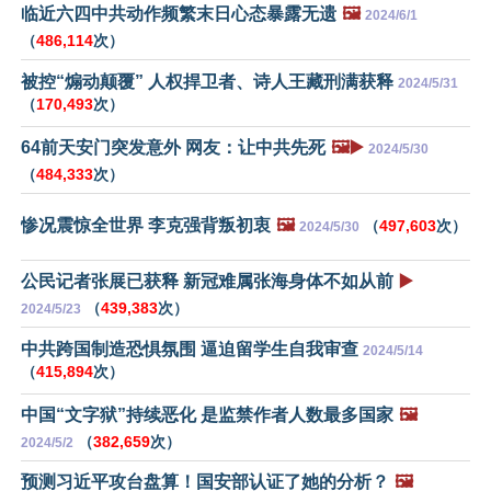
临近六四中共动作频繁末日心态暴露无遗
🖼️
2024/6/1
（
486,114
次）
被控“煽动颠覆” 人权捍卫者、诗人王藏刑满获释
2024/5/31
（
170,493
次）
64前天安门突发意外 网友：让中共先死
🖼️▶️
2024/5/30
（
484,333
次）
惨况震惊全世界 李克强背叛初衷
🖼️
（
497,603
次）
2024/5/30
公民记者张展已获释 新冠难属张海身体不如从前
▶️
（
439,383
次）
2024/5/23
中共跨国制造恐惧氛围 逼迫留学生自我审查
2024/5/14
（
415,894
次）
中国“文字狱”持续恶化 是监禁作者人数最多国家
🖼️
（
382,659
次）
2024/5/2
预测习近平攻台盘算！国安部认证了她的分析？
🖼️