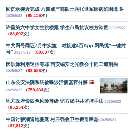
回忆录接近完成 六四戒严部队士兵张世军因病陷困境 📝
（
88,156
次）
2025/5/28
许昌第六中学女生跳楼案 学生市民抗议校方卸责
2025/5/27
（
88,002
次）
中共网号网证7月中实施 对接逾4百App 网民忧“一键封
号”
（
88,037
次）
2025/5/27
因涉嫌利用迷信等罪 西安锡安之光教会十同工遭刑拘
（
83,586
次）
2025/5/27
山东公安法院系统被曝涉活摘器官分赃
🖼️
（
759,434
次）
2025/5/27
地方政府设四色风险等级 访方揭中共监控手法
2025/5/22
（
85,254
次）
中国讨薪潮遍地蔓延 村庄强收卫生费引民怨
2025/5/21
（
87,812
次）