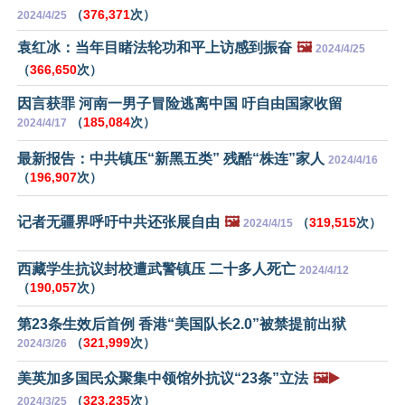
（
376,371
次）
2024/4/25
袁红冰：当年目睹法轮功和平上访感到振奋
🖼️
2024/4/25
（
366,650
次）
因言获罪 河南一男子冒险逃离中国 吁自由国家收留
（
185,084
次）
2024/4/17
最新报告：中共镇压“新黑五类” 残酷“株连”家人
2024/4/16
（
196,907
次）
记者无疆界呼吁中共还张展自由
🖼️
（
319,515
次）
2024/4/15
西藏学生抗议封校遭武警镇压 二十多人死亡
2024/4/12
（
190,057
次）
第23条生效后首例 香港“美国队长2.0”被禁提前出狱
（
321,999
次）
2024/3/26
美英加多国民众聚集中领馆外抗议“23条”立法
🖼️▶️
（
323,235
次）
2024/3/25