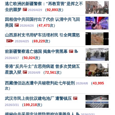
逃亡欧洲的新疆警察：“再教育营”是挥之不
去的噩梦
🖼️
（
92,893
次）
2026/4/29
因相信中共回国付出了代价 认清中共飞回
美国
🖼️
（
47,473
次）
2026/4/26
山西原村支书用铲车活埋村民 引全网震怒
🖼️▶️
（
69,229
次）
2026/4/25
前新疆警察逃亡德国 揭集中营黑幕
🖼️
📝
（
50,024
次）
2026/4/17
香港“反共斗士”古思尧病逝 曾多次焚烧五
星旗入狱
🖼️
（
72,561
次）
2026/4/9
西藏僧侣达杰遭中共秘密判处七年徒刑
（
43,995
2026/4/6
次）
武汉市民上街抗议建电池厂 遭警镇压
🖼️
（
199,218
次）
2026/3/31
揭秘中共采用非法群防群控迫害善良人 📝
2026/3/31