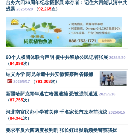
台办六四36周年纪念摄影展 幸存者：记住六四能认清中共
残暴
（
92,265
次）
2025/5/20
60个人权团体联合声明 促中共释放公民记者张展
2025/5/20
（
84,098
次）
结义办学 两兄弟遭中共安徽警察跨省抓捕
🖼️
（
761,303
次）
2025/5/17
新疆哈萨克青年逃亡哈国遭捕 恐被强制遣返
2025/5/16
（
87,755
次）
河北南宫民办小学被关停 千名家长市政府前抗议
2025/5/15
（
84,941
次）
要求平反六四两度被判刑 张长虹出狱后频受警察骚扰