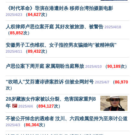
《时代革命》导演在港遭封杀 移师台湾拍摄新电影
（
84,627
次）
2025/4/23
人权律师卢思位案开庭 其好友被旅游、被警告
2025/4/18
（
85,852
次）
安徽男子工伤维权、女子指控男友骗婚均“被精神病”
（
89,432
次）
2025/4/11
卢思位案下周开庭 家属期盼当庭释放
（
90,189
次）
2025/4/10
“吹哨人”艾芬遭诽谤案胜诉 但被全网封号
（
86,970
2025/4/7
次）
28岁藏族女作家被以分裂、危害国家重判8
年
🖼️
（
894,127
次）
2025/4/4
不被公开悼念的遇难者 汶川、六四难属坚持为至亲讨公道
（
86,364
次）
2025/4/3