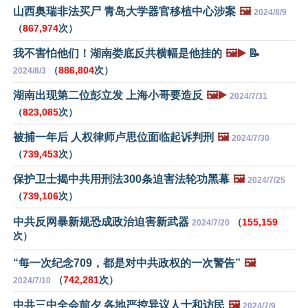
山西奥瑞非法买尸 青岛大学器官移植中心涉案
🖼️
2024/8/9
（
867,974
次）
我不害怕他们！湖南娄底反共横幅是他挂的
🖼️▶️
📝
（
886,804
次）
2024/8/3
湖南出现第二位彭立发 上海小哥要造反
🖼️▶️
2024/7/31
（
823,085
次）
被捕一年后 人权律师卢思位面临起诉判刑
🖼️
2024/7/30
（
739,453
次）
保护卫士揭中共用刑法300条迫害法轮功黑幕
🖼️
2024/7/25
（
739,106
次）
中共反网暴新规恐成政治迫害新武器
（
155,159
2024/7/20
次）
“每一次纪念709，都是对中共政权的一次警告”
🖼️
（
742,281
次）
2024/7/10
中共三中全会前夕 各地严控异议人士和访民
🖼️
2024/7/9