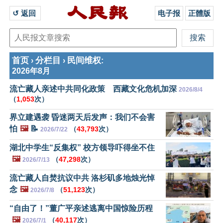
↺ 返回 
电子报
正體版
首页
分栏目
民间维权
›
›
:
2026年8月
流亡藏人亲述中共同化政策 西藏文化危机加深
2026/8/4
（
1,053
次）
界立建遇袭 昏迷两天后发声：我们不会害
怕
🖼️
📝
（
43,793
次）
2026/7/22
湖北中学生“反集权” 校方领导吓得坐不住
🖼️
（
47,298
次）
2026/7/13
流亡藏人自焚抗议中共 洛杉矶多地烛光悼
念
🖼️
（
51,123
次）
2026/7/8
“自由了！”董广平亲述逃离中国惊险历程
🖼️
（
40,117
次）
2026/7/1