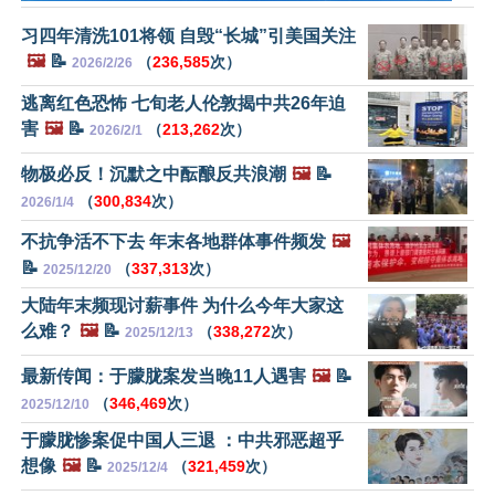
习四年清洗101将领 自毁“长城”引美国关注
🖼️
📝
（
236,585
次）
2026/2/26
逃离红色恐怖 七旬老人伦敦揭中共26年迫
害
🖼️
📝
（
213,262
次）
2026/2/1
物极必反！沉默之中酝酿反共浪潮
🖼️
📝
（
300,834
次）
2026/1/4
不抗争活不下去 年末各地群体事件频发
🖼️
📝
（
337,313
次）
2025/12/20
大陆年末频现讨薪事件 为什么今年大家这
么难？
🖼️
📝
（
338,272
次）
2025/12/13
最新传闻：于朦胧案发当晚11人遇害
🖼️
📝
（
346,469
次）
2025/12/10
于朦胧惨案促中国人三退 ：中共邪恶超乎
想像
🖼️
📝
（
321,459
次）
2025/12/4