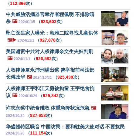
（
112,866
次）
中共威胁活摘器官幸存者程佩明 不排除暗
杀
🖼️
（
923,603
次）
2024/11/5
坠亡医生家人曝光：湘雅二院寻找儿童供体
🖼️▶️
（
927,878
次）
2024/11/1
美国谴责中共对人权律师余文生夫妇判刑
🖼️
（
926,582
次）
2024/11/1
人权律师覃永沛刑满出狱 曾举报前司法部
长傅政华
🖼️
（
925,430
次）
2024/10/31
人权律师王宇和江天勇被拘留 王宇绝食抗
议
🖼️
（
925,842
次）
2024/10/29
许志永狱中绝食维权 体重急降状况危急
🖼️
（
927,653
次）
2024/10/24
华盛顿特区噪音 中国访民：要和驻美大使对话 不要扰民
（
111,154
次）
2024/10/20