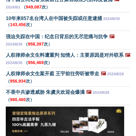
（
949,087
次）
2024/9/1
10年来857名台湾人在中国被失踪或任意逮捕
2024/8/30
（
143,456
次）
强迫失踪在中国：纪念日背后的无尽悲痛与抗争
🖼️
（
958,397
次）
2024/8/30
人权律师余文生料遭重判 知情人：主要原因是对外联系
🖼️
（
956,469
次）
2024/8/30
人权律师余文生案开庭 王宇前往旁听被带走
🖼️
2024/8/28
（
956,934
次）
不畏中共渗透威胁 朱虞夫欢迎会爆满
🖼️
2024/8/28
（
980,460
次）