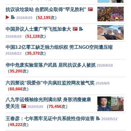
抗议设垃圾站 合肥民众取得“罕见胜利”
🖼️
▶️
📝
（
52,195
次）
2026/6/29
中国异议人士董广平飞抵加拿大
🖼️
📝
（
51,128
次）
2026/6/28
中国3.2亿零工缺乏独力组织权 劳工NGO空间遭压缩
（
35,370
次）
2026/6/22
华中危废实验室落户武昌 居民抗议多人被抓
2026/6/18
（
35,200
次）
六四禁说“我爱你”中共疯狂监控网友被气笑
2026/6/5
（
60,666
次）
八九学运领袖徐光刑满出狱 身形消瘦健康
受关注
🖼️
（
75,456
次）
2026/5/20
王春彦：七年黑牢见证中共系统性信仰迫害 📝
2026/5/12
（
49,222
次）