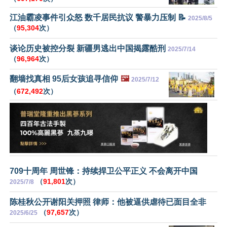
江油霸凌事件引众怒 数千居民抗议 警暴力压制 📝
2025/8/5
（
95,304
次）
谈论历史被控分裂 新疆男逃出中国揭露酷刑
2025/7/14
（
96,964
次）
翻墙找真相 95后女孩追寻信仰
🖼️
2025/7/12
（
672,492
次）
709十周年 周世锋：持续捍卫公平正义 不会离开中国
（
91,801
次）
2025/7/8
陈桂秋公开谢阳关押照 律师：他被逼供虐待已面目全非
（
97,657
次）
2025/6/25