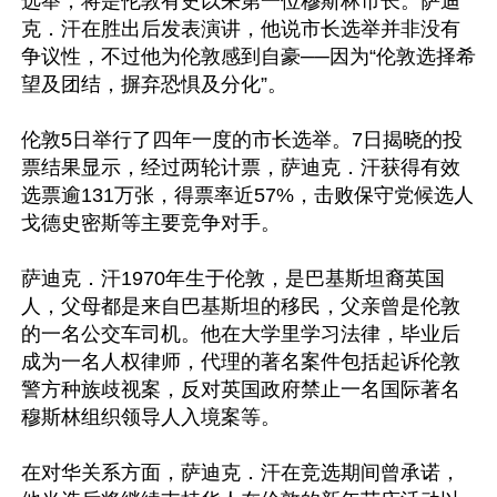
选举，将是伦敦有史以来第一位穆斯林市长。萨迪
克．汗在胜出后发表演讲，他说市长选举并非没有
争议性，不过他为伦敦感到自豪──因为“伦敦选择希
望及团结，摒弃恐惧及分化”。

伦敦5日举行了四年一度的市长选举。7日揭晓的投
票结果显示，经过两轮计票，萨迪克．汗获得有效
选票逾131万张，得票率近57%，击败保守党候选人
戈德史密斯等主要竞争对手。

萨迪克．汗1970年生于伦敦，是巴基斯坦裔英国
人，父母都是来自巴基斯坦的移民，父亲曾是伦敦
的一名公交车司机。他在大学里学习法律，毕业后
成为一名人权律师，代理的著名案件包括起诉伦敦
警方种族歧视案，反对英国政府禁止一名国际著名
穆斯林组织领导人入境案等。

在对华关系方面，萨迪克．汗在竞选期间曾承诺，