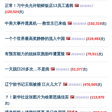
正常！习中央允许朝鲜饭店13员工逃韩
🖼️
2016/4/17
(
120,524
次)
中美大事件透真机──救世主已来临
🖼️
(
152,319
次)
2016/4/16
一个个世界最高奖静静的流入中国
🖼️
(
219,493
次)
2016/4/14
有预言能力的姐妹双胞胎咋遭置疑
🖼️
(
75,511
次)
2016/4/13
一天脱臼20多次…不是病
🖼️
(
51,377
次)
2016/4/12
辽宁前书记王珉被捕 江火儿大了
🖼️
(
476,005
次)
2016/4/11
？！新华社这张图片为啥要恶搞佳宾
🖼️
(
113,970
2016/4/10
次)