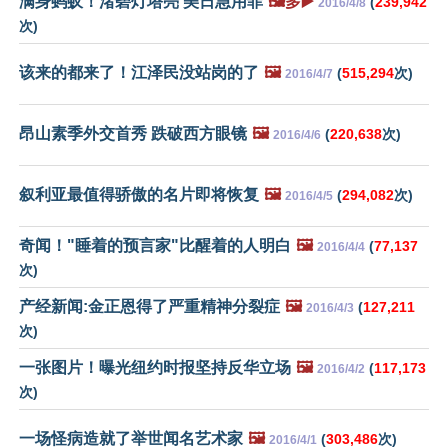
满身蚂蚁！渚碧灯塔亮 美日急用菲
🖼️多▶️
(
239,942
2016/4/8
次)
该来的都来了！江泽民没站岗的了
🖼️
(
515,294
次)
2016/4/7
昂山素季外交首秀 跌破西方眼镜
🖼️
(
220,638
次)
2016/4/6
叙利亚最值得骄傲的名片即将恢复
🖼️
(
294,082
次)
2016/4/5
奇闻！"睡着的预言家"比醒着的人明白
🖼️
(
77,137
2016/4/4
次)
产经新闻:金正恩得了严重精神分裂症
🖼️
(
127,211
2016/4/3
次)
一张图片！曝光纽约时报坚持反华立场
🖼️
(
117,173
2016/4/2
次)
一场怪病造就了举世闻名艺术家
🖼️
(
303,486
次)
2016/4/1