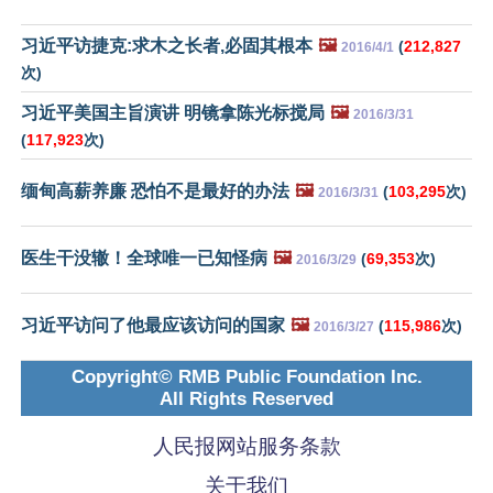
习近平访捷克:求木之长者,必固其根本
🖼️
(
212,827
2016/4/1
次)
习近平美国主旨演讲 明镜拿陈光标搅局
🖼️
2016/3/31
(
117,923
次)
缅甸高薪养廉 恐怕不是最好的办法
🖼️
(
103,295
次)
2016/3/31
医生干没辙！全球唯一已知怪病
🖼️
(
69,353
次)
2016/3/29
习近平访问了他最应该访问的国家
🖼️
(
115,986
次)
2016/3/27
Copyright© RMB Public Foundation Inc.
All Rights Reserved
人民报网站服务条款
关于我们