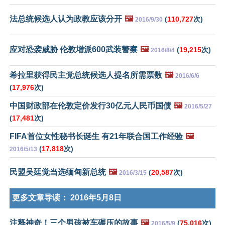
法总统候选人认为政教应该分开
🖼️
(
110,727
次)
2016/9/30
应对恐袭威胁 伦敦增派600武装警察
🖼️
(
19,215
次)
2016/8/4
希拉里获得民主党总统候选人提名所需票数
🖼️
2016/6/6
(
17,976
次)
中国财政部在伦敦定价发行30亿元人民币国债
🖼️
2016/5/27
(
17,481
次)
FIFA首位女性秘书长诞生 有21年联合国工作经验
🖼️
(
17,818
次)
2016/5/13
民盟吴廷觉当选缅甸新总统
🖼️
(
20,587
次)
2016/3/15
更多文章导读：
2016年5月8日
注释神奇！三个男孩被车碾压的故事
🖼️
(
75,016
次)
2016/5/9