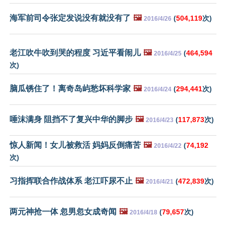
海军前司令张定发说没有就没有了
🖼️
(
504,119
次)
2016/4/26
老江吹牛吹到哭的程度 习近平看闹儿
🖼️
(
464,594
2016/4/25
次)
脑瓜锈住了！离奇岛屿愁坏科学家
🖼️
(
294,441
次)
2016/4/24
唾沫满身 阻挡不了复兴中华的脚步
🖼️
(
117,873
次)
2016/4/23
惊人新闻！女儿被救活 妈妈反倒痛苦
🖼️
(
74,192
2016/4/22
次)
习指挥联合作战体系 老江吓尿不止
🖼️
(
472,839
次)
2016/4/21
两元神抢一体 忽男忽女成奇闻
🖼️
(
79,657
次)
2016/4/18