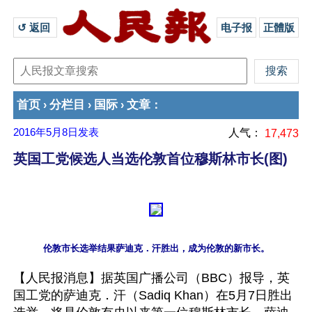
↺ 返回 
电子报
正體版
首页
分栏目
国际
文章
›
›
›
：
2016年5月8日
发表
人气：
17,473
英国工党候选人当选伦敦首位穆斯林市长(图)
【人民报消息】据英国广播公司（BBC）报导，英
国工党的萨迪克．汗（Sadiq Khan）在5月7日胜出