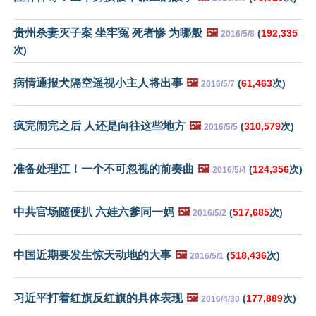
贵州杀妻灭子案 坐牢冤 死者惨 为哪般
🖼️
(
192,335
2016/5/8
次)
病情通报犬隔空遥视小主人将出事
🖼️
(
61,463
次)
2016/5/7
疯完闹完之后 人还是向往这些地方
🖼️
(
310,579
次)
2016/5/5
准备处理江！一个不可忽视的前奏曲
🖼️
(
124,356
次)
2016/5/4
中共官场随便扒 六娃六爹同一妈
🖼️
(
517,685
次)
2016/5/2
中国近期要发生惊天动地的大事
🖼️
(
518,436
次)
2016/5/1
习近平打着红旗反红旗的具体表现
🖼️
(
177,889
次)
2016/4/30